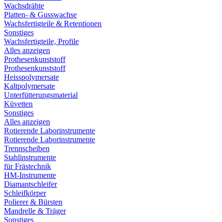
Wachsdrähte
Platten- & Gusswachse
Wachsfertigteile & Retentionen
Sonstiges
Wachsfertigteile, Profile
Alles anzeigen
Prothesenkunststoff
Prothesenkunststoff
Heisspolymersate
Kaltpolymersate
Unterfütterungsmaterial
Küvetten
Sonstiges
Alles anzeigen
Rotierende Laborinstrumente
Rotierende Laborinstrumente
Trennscheiben
Stahlinstrumente
für Frästechnik
HM-Instrumente
Diamantschleifer
Schleifkörper
Polierer & Bürsten
Mandrelle & Träger
Sonstiges