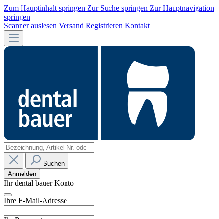
Zum Hauptinhalt springen
Zur Suche springen
Zur Hauptnavigation
springen
Scanner auslesen
Versand
Registrieren
Kontakt
Suchen
Anmelden
Ihr dental bauer Konto
Ihre E-Mail-Adresse