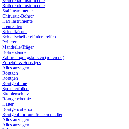
Rotierende Instrumente
Rotierende Instrumente
Stahlinstrumente
Chirurgie-Bohrer
HM-Instrumente
Diamanten
Schleifkörper
Schleifscheiben/Finierstreifen
Polierer
Mandrelle/Träger
Bohrerständer
Zahnreinigungsbürsten (rotierend)
Zubehör & Sonstiges
Alles anzeigen
Röntgen
Röntgen
Röntgenfilme
Speicherfolien
Strahlenschutz
Röntgenchemie
Halter
Röntgenzubehör
Röntgenfilm- und Sensorenhalter
Alles anzeigen
Alles anzeigen