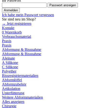
Ihr Passwort
Passwort anzeigen
Anmelden
Ich habe mein Passwort vergessen
Sie sind neu im Shop?
→ Jetzt registrieren
Kontakt
0
Warenkorb
Verbrauchsmaterial
Praxis
Praxis
Abformung & Bissnahme
Abformung & Bissnahme
Alginate
A Silikone
C Silikone
Polyether
Bissregistriermaterialien
Abformlöffel
Abformzubehör
Artikulation
Unterfütterung
Weitere Abformmaterialien
Alles anzeigen
Chirurgie