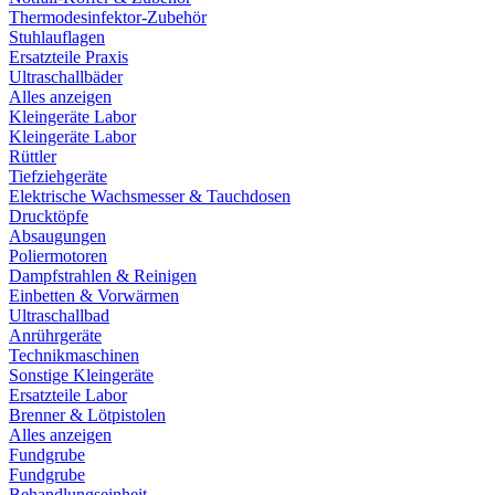
Thermodesinfektor-Zubehör
Stuhlauflagen
Ersatzteile Praxis
Ultraschallbäder
Alles anzeigen
Kleingeräte Labor
Kleingeräte Labor
Rüttler
Tiefziehgeräte
Elektrische Wachsmesser & Tauchdosen
Drucktöpfe
Absaugungen
Poliermotoren
Dampfstrahlen & Reinigen
Einbetten & Vorwärmen
Ultraschallbad
Anrührgeräte
Technikmaschinen
Sonstige Kleingeräte
Ersatzteile Labor
Brenner & Lötpistolen
Alles anzeigen
Fundgrube
Fundgrube
Behandlungseinheit