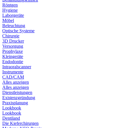
Röntgen
Hygiene
Laborgeräte
Möbel
Beleuchtung
Optische Systeme
Chirurgie
3D Drucker
Versorgung
Prophylaxe
Kleingeräte
Endodontie
Intraoralscanner
Instrumente
CAD/CAM
Alles anzeigen
Alles anzeigen
Dienstleistungen
Existenzgründung
Praxisplanung
Lookbook
Lookbook
Dentiland
Die Kieferchirurgen