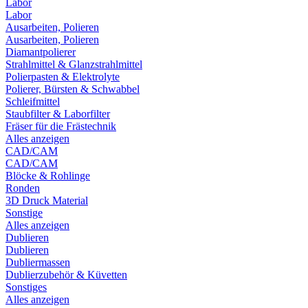
Labor
Labor
Ausarbeiten, Polieren
Ausarbeiten, Polieren
Diamantpolierer
Strahlmittel & Glanzstrahlmittel
Polierpasten & Elektrolyte
Polierer, Bürsten & Schwabbel
Schleifmittel
Staubfilter & Laborfilter
Fräser für die Frästechnik
Alles anzeigen
CAD/CAM
CAD/CAM
Blöcke & Rohlinge
Ronden
3D Druck Material
Sonstige
Alles anzeigen
Dublieren
Dublieren
Dubliermassen
Dublierzubehör & Küvetten
Sonstiges
Alles anzeigen