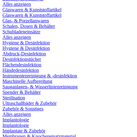
Alles anzeigen
Glaswaren & Kunststoffartikel
Glaswaren & Kunststoffartikel
Glas- & Porzellanwaren
Schalen, Dosen & Behälter
Schubladeneinsätze
Alles anzeigen
Hygiene & Desinfektion
Hygiene & Desinfektion
Abdruck-Desinfektion
Desinfektionstücher
Flächendesinfektion
Händedesinfektion
Instrumentenreinigung & -desinfektion
Maschinelle Aufbereitung
Sauganlagen- & Wasserlinienreinigung
Spender & Behälter
Sterilisation
Ultraschallbäder & Zubehör
Zubehör & Sonstiges
Alles anzeigen
Implantologie
Implantologie
Implantate & Zubehör
Membranen & Knochenersatzmaterial