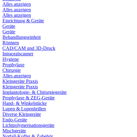
Alles anzeigen
Alles anzeigen
Alles anzeigen
Einrichtung & Geräte
Geräte
Geräte
Behandlungseinheit
Röntgen
CAD/CAM und 3D-Druck
Intraoralscanner
Hygiene
Prophylaxe
Chirurgie
Alles anzeigen
Kleingeräte Praxis
Kleingeräte Praxis
Implantologie- & Chirurgiegeräte
Prophylaxe & ZEG-Geräte
Hand- & Winkelstücke
Lupen & Lupenbrillen
Diverse Kleingeräte
Endo-Geräte
Lichtpolymerisationsgeräte
Mischgeräte
Notfall-Koffer & Zubehör