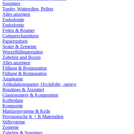
Sonstiges
Tupfer, Watterollen, Pellets
Alles anzeigen
Endodontie
Endodontie
Feilen & Reamer
Guttaperchaspitzen
Papierspitzen
Sealer & Zemente
Wurzelfüllmaterialien
Zubehör und Boxen
Alles anzeigen
Füllung & Restauration
Füllung & Restauration
Amalgame
Artikulationspapier, Occlufolie, -sprays
Bondings & Ätzmittel
Glasionomere & Kompomere
Kofferdam
Komposite
Matrizensysteme & Keile
Provisorische K + B Materialien
Stiftsysteme
Zemente
Zubehör & Sonstiges