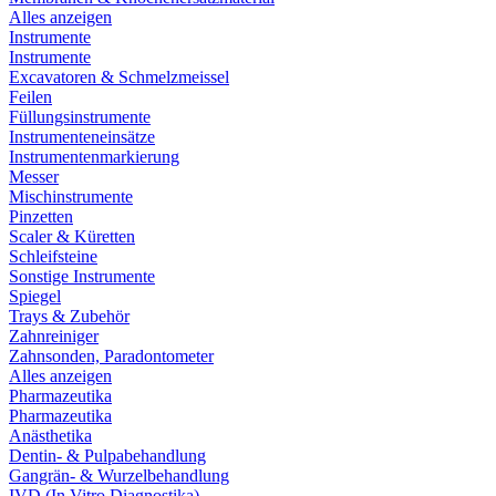
Alles anzeigen
Instrumente
Instrumente
Excavatoren & Schmelzmeissel
Feilen
Füllungsinstrumente
Instrumenteneinsätze
Instrumentenmarkierung
Messer
Mischinstrumente
Pinzetten
Scaler & Küretten
Schleifsteine
Sonstige Instrumente
Spiegel
Trays & Zubehör
Zahnreiniger
Zahnsonden, Paradontometer
Alles anzeigen
Pharmazeutika
Pharmazeutika
Anästhetika
Dentin- & Pulpabehandlung
Gangrän- & Wurzelbehandlung
IVD (In Vitro Diagnostika)