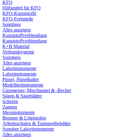
KFO
Hilfsmittel für KFO
KFO-Kunststoffe
KFO-Fertigteile
Sonstiges
Alles anzeigen
Kunststoffverblendung
Kunststoffverblendung
K+B Material
Verbundsysteme
Sonstiges
Alles anzeigen
Laborinstrumente
Laborinstrumente
Pinsel, Pinselhalter
Modellierinstrumente
Gipsmesser, Mischspatel & -Becher
Sägen & Sägeblätter
Scheren
Zangen
Messinstrumente
Brenner & Lötpistolen
Arbeitsschalen & Transportbehälter
Sonstige Laborinstrumente
Alles anzeigen