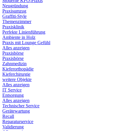
Moderne KFO-Praxis
Neugründung
Praxisumzug
Graffiti-Style
Themenzimmer
Praxisklinik
Perfekte Linienführung
Ambiente in Holz
Praxis mit Lounge Gefühl
Alles anzeigen
Praxisbörse
Praxisbörse
Zahnmedizin
Kieferorthopädie
Kieferchirurgie
weitere Objekte
Alles anzeigen
IT Service
Entsorgung
Alles anzeigen
Technischer Service
Gerätewartung
Recall
Reparaturservice
Validierung