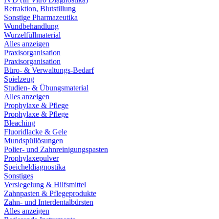
Retraktion, Blutstillung
Sonstige Pharmazeutika
Wundbehandlung
Wurzelfüllmaterial
Alles anzeigen
Praxisorganisation
Praxisorganisation
Büro- & Verwaltungs-Bedarf
Spielzeug
Studien- & Übungsmaterial
Alles anzeigen
Prophylaxe & Pflege
Prophylaxe & Pflege
Bleaching
Fluoridlacke & Gele
Mundspüllösungen
Polier- und Zahnreinigungspasten
Prophylaxepulver
Speicheldiagnostika
Sonstiges
Versiegelung & Hilfsmittel
Zahnpasten & Pflegeprodukte
Zahn- und Interdentalbürsten
Alles anzeigen