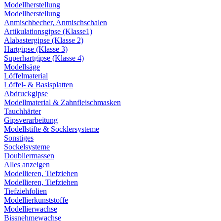
Modellherstellung
Modellherstellung
Anmischbecher, Anmischschalen
Artikulationsgipse (Klasse1)
Alabastergipse (Klasse 2)
Hartgipse (Klasse 3)
Superhartgipse (Klasse 4)
Modellsäge
Löffelmaterial
Löffel- & Basisplatten
Abdruckgipse
Modellmaterial & Zahnfleischmasken
Tauchhärter
Gipsverarbeitung
Modellstifte & Socklersysteme
Sonstiges
Sockelsysteme
Doubliermassen
Alles anzeigen
Modellieren, Tiefziehen
Modellieren, Tiefziehen
Tiefziehfolien
Modellierkunststoffe
Modellierwachse
Bissnehmewachse