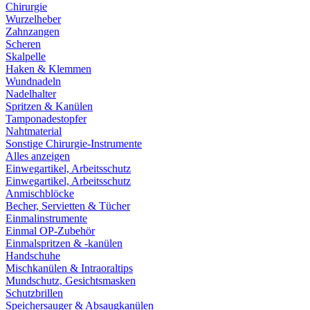
Chirurgie
Wurzelheber
Zahnzangen
Scheren
Skalpelle
Haken & Klemmen
Wundnadeln
Nadelhalter
Spritzen & Kanülen
Tamponadestopfer
Nahtmaterial
Sonstige Chirurgie-Instrumente
Alles anzeigen
Einwegartikel, Arbeitsschutz
Einwegartikel, Arbeitsschutz
Anmischblöcke
Becher, Servietten & Tücher
Einmalinstrumente
Einmal OP-Zubehör
Einmalspritzen & -kanülen
Handschuhe
Mischkanülen & Intraoraltips
Mundschutz, Gesichtsmasken
Schutzbrillen
Speichersauger & Absaugkanülen