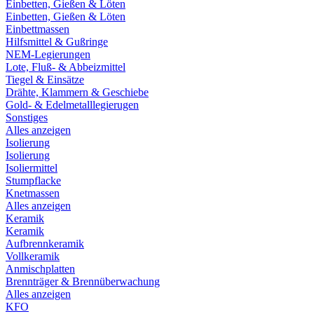
Einbetten, Gießen & Löten
Einbetten, Gießen & Löten
Einbettmassen
Hilfsmittel & Gußringe
NEM-Legierungen
Lote, Fluß- & Abbeizmittel
Tiegel & Einsätze
Drähte, Klammern & Geschiebe
Gold- & Edelmetalllegierugen
Sonstiges
Alles anzeigen
Isolierung
Isolierung
Isoliermittel
Stumpflacke
Knetmassen
Alles anzeigen
Keramik
Keramik
Aufbrennkeramik
Vollkeramik
Anmischplatten
Brennträger & Brennüberwachung
Alles anzeigen
KFO