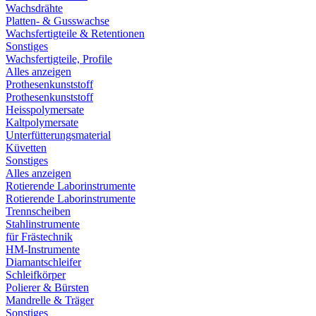
Wachsdrähte
Platten- & Gusswachse
Wachsfertigteile & Retentionen
Sonstiges
Wachsfertigteile, Profile
Alles anzeigen
Prothesenkunststoff
Prothesenkunststoff
Heisspolymersate
Kaltpolymersate
Unterfütterungsmaterial
Küvetten
Sonstiges
Alles anzeigen
Rotierende Laborinstrumente
Rotierende Laborinstrumente
Trennscheiben
Stahlinstrumente
für Frästechnik
HM-Instrumente
Diamantschleifer
Schleifkörper
Polierer & Bürsten
Mandrelle & Träger
Sonstiges