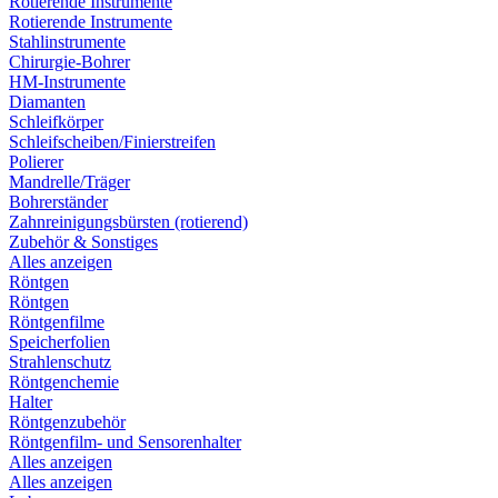
Rotierende Instrumente
Rotierende Instrumente
Stahlinstrumente
Chirurgie-Bohrer
HM-Instrumente
Diamanten
Schleifkörper
Schleifscheiben/Finierstreifen
Polierer
Mandrelle/Träger
Bohrerständer
Zahnreinigungsbürsten (rotierend)
Zubehör & Sonstiges
Alles anzeigen
Röntgen
Röntgen
Röntgenfilme
Speicherfolien
Strahlenschutz
Röntgenchemie
Halter
Röntgenzubehör
Röntgenfilm- und Sensorenhalter
Alles anzeigen
Alles anzeigen