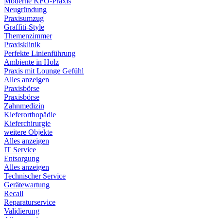
Moderne KFO-Praxis
Neugründung
Praxisumzug
Graffiti-Style
Themenzimmer
Praxisklinik
Perfekte Linienführung
Ambiente in Holz
Praxis mit Lounge Gefühl
Alles anzeigen
Praxisbörse
Praxisbörse
Zahnmedizin
Kieferorthopädie
Kieferchirurgie
weitere Objekte
Alles anzeigen
IT Service
Entsorgung
Alles anzeigen
Technischer Service
Gerätewartung
Recall
Reparaturservice
Validierung