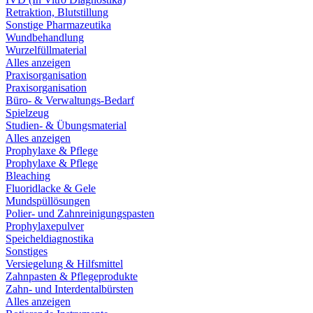
Retraktion, Blutstillung
Sonstige Pharmazeutika
Wundbehandlung
Wurzelfüllmaterial
Alles anzeigen
Praxisorganisation
Praxisorganisation
Büro- & Verwaltungs-Bedarf
Spielzeug
Studien- & Übungsmaterial
Alles anzeigen
Prophylaxe & Pflege
Prophylaxe & Pflege
Bleaching
Fluoridlacke & Gele
Mundspüllösungen
Polier- und Zahnreinigungspasten
Prophylaxepulver
Speicheldiagnostika
Sonstiges
Versiegelung & Hilfsmittel
Zahnpasten & Pflegeprodukte
Zahn- und Interdentalbürsten
Alles anzeigen