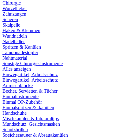
Chirurgie
Wurzelheber
Zahnzangen
Scheren
Skalpelle
Haken & Klemmen
Wundnadeln
Nadelhalter
Spritzen & Kanülen
Tamponadestopfer
Nahtmaterial
Sonstige Chirurgie-Instrumente
Alles anzeigen
Einwegartikel, Arbeitsschutz
Einwegartikel, Arbeitsschutz
Anmischblöcke
Becher, Servietten & Tücher
Einmalinstrumente
Einmal OP-Zubehör
Einmalspritzen & -kanülen
Handschuhe
Mischkanülen & Intraoraltips
Mundschutz, Gesichtsmasken
Schutzbrillen
Speichersauger & Absaugkanülen