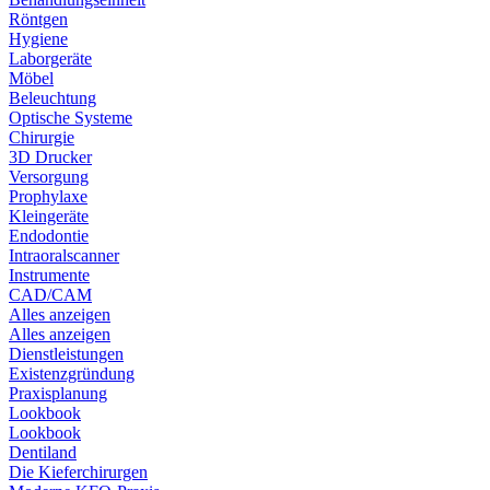
Röntgen
Hygiene
Laborgeräte
Möbel
Beleuchtung
Optische Systeme
Chirurgie
3D Drucker
Versorgung
Prophylaxe
Kleingeräte
Endodontie
Intraoralscanner
Instrumente
CAD/CAM
Alles anzeigen
Alles anzeigen
Dienstleistungen
Existenzgründung
Praxisplanung
Lookbook
Lookbook
Dentiland
Die Kieferchirurgen