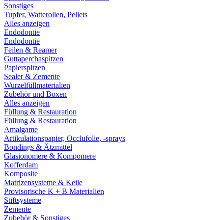
Sonstiges
Tupfer, Watterollen, Pellets
Alles anzeigen
Endodontie
Endodontie
Feilen & Reamer
Guttaperchaspitzen
Papierspitzen
Sealer & Zemente
Wurzelfüllmaterialien
Zubehör und Boxen
Alles anzeigen
Füllung & Restauration
Füllung & Restauration
Amalgame
Artikulationspapier, Occlufolie, -sprays
Bondings & Ätzmittel
Glasionomere & Kompomere
Kofferdam
Komposite
Matrizensysteme & Keile
Provisorische K + B Materialien
Stiftsysteme
Zemente
Zubehör & Sonstiges