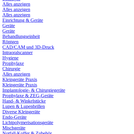
Alles anzeigen
Alles anzeigen
Alles anzeigen
Einrichtung & Geräte
Geräte
Geräte
Behandlungseinheit
Röntgen
CAD/CAM und 3D-Druck
Intraoralscanner
Hygiene
Prophylaxe
Chirurgie
Alles anzeigen
Kleingeräte Praxis
Kleingeräte Praxis
Implantologie- & Chirurgiegeräte
Prophylaxe & ZEG-Geräte
Hand- & Winkelstücke
Lupen & Lupenbrillen
Diverse Kleingeräte
Endo-Geräte
Lichtpolymerisationsgeräte
Mischgeräte
Notfall-Koffer & Zubehör