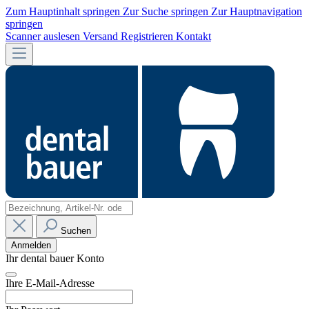
Zum Hauptinhalt springen
Zur Suche springen
Zur Hauptnavigation
springen
Scanner auslesen
Versand
Registrieren
Kontakt
Suchen
Anmelden
Ihr dental bauer Konto
Ihre E-Mail-Adresse