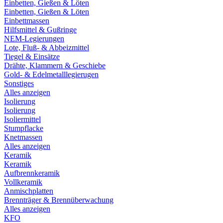
Einbetten, Gießen & Löten
Einbetten, Gießen & Löten
Einbettmassen
Hilfsmittel & Gußringe
NEM-Legierungen
Lote, Fluß- & Abbeizmittel
Tiegel & Einsätze
Drähte, Klammern & Geschiebe
Gold- & Edelmetalllegierugen
Sonstiges
Alles anzeigen
Isolierung
Isolierung
Isoliermittel
Stumpflacke
Knetmassen
Alles anzeigen
Keramik
Keramik
Aufbrennkeramik
Vollkeramik
Anmischplatten
Brennträger & Brennüberwachung
Alles anzeigen
KFO