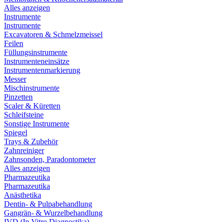
Alles anzeigen
Instrumente
Instrumente
Excavatoren & Schmelzmeissel
Feilen
Füllungsinstrumente
Instrumenteneinsätze
Instrumentenmarkierung
Messer
Mischinstrumente
Pinzetten
Scaler & Küretten
Schleifsteine
Sonstige Instrumente
Spiegel
Trays & Zubehör
Zahnreiniger
Zahnsonden, Paradontometer
Alles anzeigen
Pharmazeutika
Pharmazeutika
Anästhetika
Dentin- & Pulpabehandlung
Gangrän- & Wurzelbehandlung
IVD (In Vitro Diagnostika)