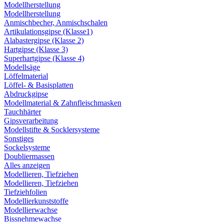
Modellherstellung
Modellherstellung
Anmischbecher, Anmischschalen
Artikulationsgipse (Klasse1)
Alabastergipse (Klasse 2)
Hartgipse (Klasse 3)
Superhartgipse (Klasse 4)
Modellsäge
Löffelmaterial
Löffel- & Basisplatten
Abdruckgipse
Modellmaterial & Zahnfleischmasken
Tauchhärter
Gipsverarbeitung
Modellstifte & Socklersysteme
Sonstiges
Sockelsysteme
Doubliermassen
Alles anzeigen
Modellieren, Tiefziehen
Modellieren, Tiefziehen
Tiefziehfolien
Modellierkunststoffe
Modellierwachse
Bissnehmewachse