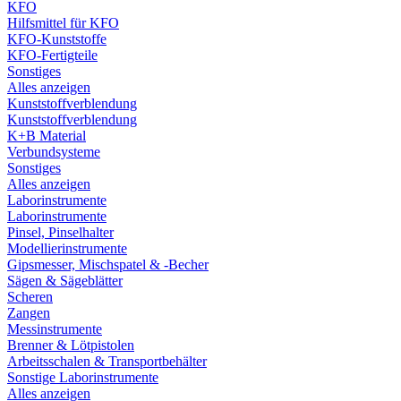
KFO
Hilfsmittel für KFO
KFO-Kunststoffe
KFO-Fertigteile
Sonstiges
Alles anzeigen
Kunststoffverblendung
Kunststoffverblendung
K+B Material
Verbundsysteme
Sonstiges
Alles anzeigen
Laborinstrumente
Laborinstrumente
Pinsel, Pinselhalter
Modellierinstrumente
Gipsmesser, Mischspatel & -Becher
Sägen & Sägeblätter
Scheren
Zangen
Messinstrumente
Brenner & Lötpistolen
Arbeitsschalen & Transportbehälter
Sonstige Laborinstrumente
Alles anzeigen