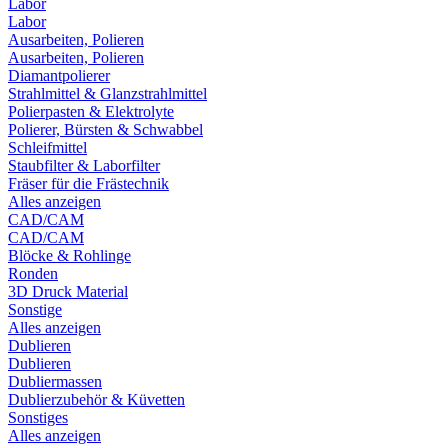
Labor
Labor
Ausarbeiten, Polieren
Ausarbeiten, Polieren
Diamantpolierer
Strahlmittel & Glanzstrahlmittel
Polierpasten & Elektrolyte
Polierer, Bürsten & Schwabbel
Schleifmittel
Staubfilter & Laborfilter
Fräser für die Frästechnik
Alles anzeigen
CAD/CAM
CAD/CAM
Blöcke & Rohlinge
Ronden
3D Druck Material
Sonstige
Alles anzeigen
Dublieren
Dublieren
Dubliermassen
Dublierzubehör & Küvetten
Sonstiges
Alles anzeigen