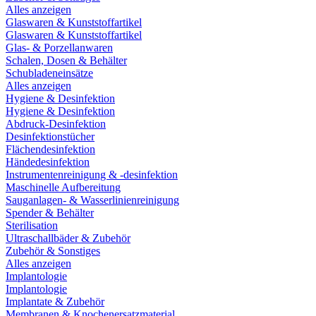
Alles anzeigen
Glaswaren & Kunststoffartikel
Glaswaren & Kunststoffartikel
Glas- & Porzellanwaren
Schalen, Dosen & Behälter
Schubladeneinsätze
Alles anzeigen
Hygiene & Desinfektion
Hygiene & Desinfektion
Abdruck-Desinfektion
Desinfektionstücher
Flächendesinfektion
Händedesinfektion
Instrumentenreinigung & -desinfektion
Maschinelle Aufbereitung
Sauganlagen- & Wasserlinienreinigung
Spender & Behälter
Sterilisation
Ultraschallbäder & Zubehör
Zubehör & Sonstiges
Alles anzeigen
Implantologie
Implantologie
Implantate & Zubehör
Membranen & Knochenersatzmaterial