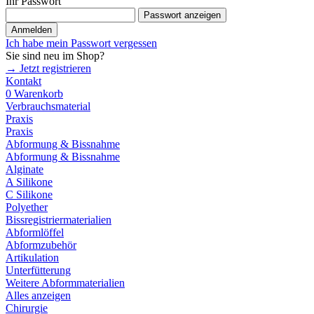
Ihr Passwort
Passwort anzeigen
Anmelden
Ich habe mein Passwort vergessen
Sie sind neu im Shop?
→ Jetzt registrieren
Kontakt
0
Warenkorb
Verbrauchsmaterial
Praxis
Praxis
Abformung & Bissnahme
Abformung & Bissnahme
Alginate
A Silikone
C Silikone
Polyether
Bissregistriermaterialien
Abformlöffel
Abformzubehör
Artikulation
Unterfütterung
Weitere Abformmaterialien
Alles anzeigen
Chirurgie