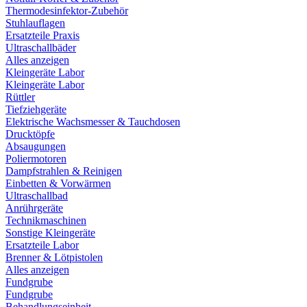
Thermodesinfektor-Zubehör
Stuhlauflagen
Ersatzteile Praxis
Ultraschallbäder
Alles anzeigen
Kleingeräte Labor
Kleingeräte Labor
Rüttler
Tiefziehgeräte
Elektrische Wachsmesser & Tauchdosen
Drucktöpfe
Absaugungen
Poliermotoren
Dampfstrahlen & Reinigen
Einbetten & Vorwärmen
Ultraschallbad
Anrührgeräte
Technikmaschinen
Sonstige Kleingeräte
Ersatzteile Labor
Brenner & Lötpistolen
Alles anzeigen
Fundgrube
Fundgrube
Behandlungseinheit