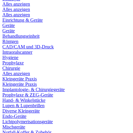
Alles anzeigen
Alles anzeigen
Alles anzeigen
Einrichtung & Geräte
Geräte
Geräte
Behandlungseinheit
Röntgen
CAD/CAM und 3D-Druck
Intraoralscanner
Hygiene
Prophylaxe
Chirurgie
Alles anzeigen
Kleingeräte Praxis
Kleingeräte Praxis
Implantologie- & Chirurgiegeräte
Prophylaxe & ZEG-Geräte
Hand- & Winkelstücke
Lupen & Lupenbrillen
Diverse Kleingeräte
Endo-Geräte
Lichtpolymerisationsgeräte
Mischgeräte
Notfall-Koffer & Zubehör