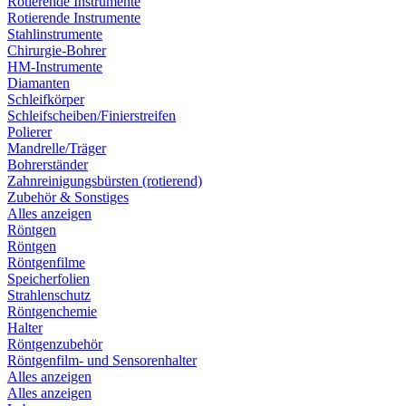
Rotierende Instrumente
Rotierende Instrumente
Stahlinstrumente
Chirurgie-Bohrer
HM-Instrumente
Diamanten
Schleifkörper
Schleifscheiben/Finierstreifen
Polierer
Mandrelle/Träger
Bohrerständer
Zahnreinigungsbürsten (rotierend)
Zubehör & Sonstiges
Alles anzeigen
Röntgen
Röntgen
Röntgenfilme
Speicherfolien
Strahlenschutz
Röntgenchemie
Halter
Röntgenzubehör
Röntgenfilm- und Sensorenhalter
Alles anzeigen
Alles anzeigen