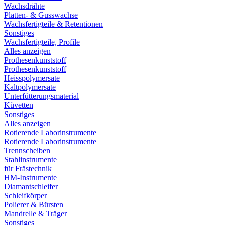
Wachsdrähte
Platten- & Gusswachse
Wachsfertigteile & Retentionen
Sonstiges
Wachsfertigteile, Profile
Alles anzeigen
Prothesenkunststoff
Prothesenkunststoff
Heisspolymersate
Kaltpolymersate
Unterfütterungsmaterial
Küvetten
Sonstiges
Alles anzeigen
Rotierende Laborinstrumente
Rotierende Laborinstrumente
Trennscheiben
Stahlinstrumente
für Frästechnik
HM-Instrumente
Diamantschleifer
Schleifkörper
Polierer & Bürsten
Mandrelle & Träger
Sonstiges