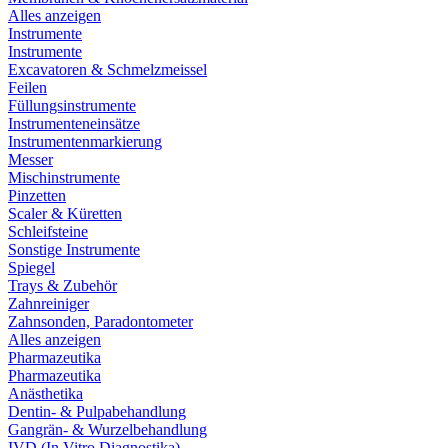
Alles anzeigen
Instrumente
Instrumente
Excavatoren & Schmelzmeissel
Feilen
Füllungsinstrumente
Instrumenteneinsätze
Instrumentenmarkierung
Messer
Mischinstrumente
Pinzetten
Scaler & Küretten
Schleifsteine
Sonstige Instrumente
Spiegel
Trays & Zubehör
Zahnreiniger
Zahnsonden, Paradontometer
Alles anzeigen
Pharmazeutika
Pharmazeutika
Anästhetika
Dentin- & Pulpabehandlung
Gangrän- & Wurzelbehandlung
IVD (In Vitro Diagnostika)