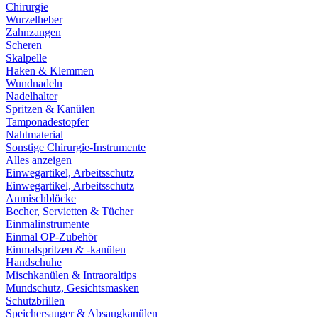
Chirurgie
Wurzelheber
Zahnzangen
Scheren
Skalpelle
Haken & Klemmen
Wundnadeln
Nadelhalter
Spritzen & Kanülen
Tamponadestopfer
Nahtmaterial
Sonstige Chirurgie-Instrumente
Alles anzeigen
Einwegartikel, Arbeitsschutz
Einwegartikel, Arbeitsschutz
Anmischblöcke
Becher, Servietten & Tücher
Einmalinstrumente
Einmal OP-Zubehör
Einmalspritzen & -kanülen
Handschuhe
Mischkanülen & Intraoraltips
Mundschutz, Gesichtsmasken
Schutzbrillen
Speichersauger & Absaugkanülen