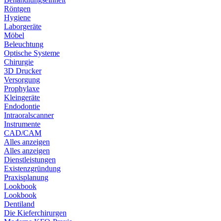
Röntgen
Hygiene
Laborgeräte
Möbel
Beleuchtung
Optische Systeme
Chirurgie
3D Drucker
Versorgung
Prophylaxe
Kleingeräte
Endodontie
Intraoralscanner
Instrumente
CAD/CAM
Alles anzeigen
Alles anzeigen
Dienstleistungen
Existenzgründung
Praxisplanung
Lookbook
Lookbook
Dentiland
Die Kieferchirurgen