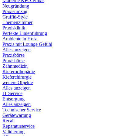
Moderne KFO-Praxis
Neugründung
Praxisumzug
Graffiti-Style
Themenzimmer
Praxisklinik
Perfekte Linienführung
Ambiente in Holz
Praxis mit Lounge Gefühl
Alles anzeigen
Praxisbörse
Praxisbörse
Zahnmedizin
Kieferorthopädie
Kieferchirurgie
weitere Objekte
Alles anzeigen
IT Service
Entsorgung
Alles anzeigen
Technischer Service
Gerätewartung
Recall
Reparaturservice
Validierung