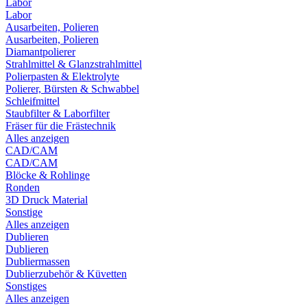
Labor
Labor
Ausarbeiten, Polieren
Ausarbeiten, Polieren
Diamantpolierer
Strahlmittel & Glanzstrahlmittel
Polierpasten & Elektrolyte
Polierer, Bürsten & Schwabbel
Schleifmittel
Staubfilter & Laborfilter
Fräser für die Frästechnik
Alles anzeigen
CAD/CAM
CAD/CAM
Blöcke & Rohlinge
Ronden
3D Druck Material
Sonstige
Alles anzeigen
Dublieren
Dublieren
Dubliermassen
Dublierzubehör & Küvetten
Sonstiges
Alles anzeigen