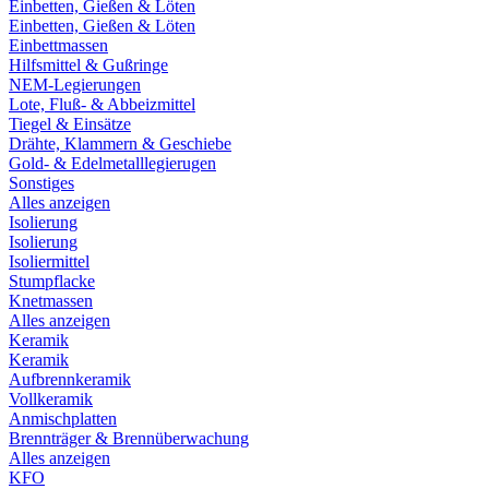
Einbetten, Gießen & Löten
Einbetten, Gießen & Löten
Einbettmassen
Hilfsmittel & Gußringe
NEM-Legierungen
Lote, Fluß- & Abbeizmittel
Tiegel & Einsätze
Drähte, Klammern & Geschiebe
Gold- & Edelmetalllegierugen
Sonstiges
Alles anzeigen
Isolierung
Isolierung
Isoliermittel
Stumpflacke
Knetmassen
Alles anzeigen
Keramik
Keramik
Aufbrennkeramik
Vollkeramik
Anmischplatten
Brennträger & Brennüberwachung
Alles anzeigen
KFO