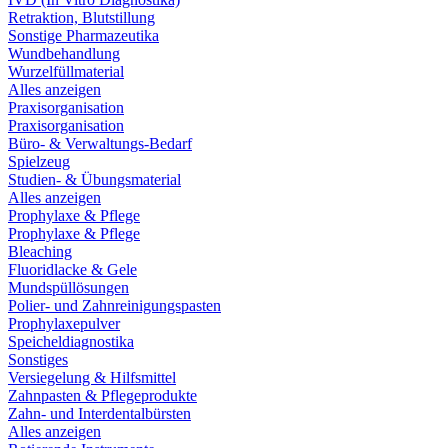
Retraktion, Blutstillung
Sonstige Pharmazeutika
Wundbehandlung
Wurzelfüllmaterial
Alles anzeigen
Praxisorganisation
Praxisorganisation
Büro- & Verwaltungs-Bedarf
Spielzeug
Studien- & Übungsmaterial
Alles anzeigen
Prophylaxe & Pflege
Prophylaxe & Pflege
Bleaching
Fluoridlacke & Gele
Mundspüllösungen
Polier- und Zahnreinigungspasten
Prophylaxepulver
Speicheldiagnostika
Sonstiges
Versiegelung & Hilfsmittel
Zahnpasten & Pflegeprodukte
Zahn- und Interdentalbürsten
Alles anzeigen