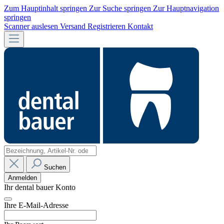
Zum Hauptinhalt springen
Zur Suche springen
Zur Hauptnavigation
springen
Scanner auslesen
Versand
Registrieren
Kontakt
Suchen
Anmelden
Ihr dental bauer Konto
Ihre E-Mail-Adresse