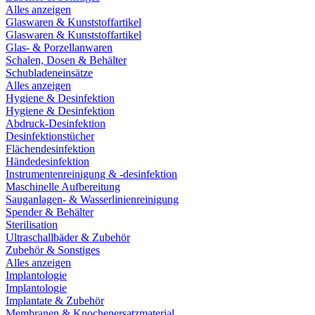
Alles anzeigen
Glaswaren & Kunststoffartikel
Glaswaren & Kunststoffartikel
Glas- & Porzellanwaren
Schalen, Dosen & Behälter
Schubladeneinsätze
Alles anzeigen
Hygiene & Desinfektion
Hygiene & Desinfektion
Abdruck-Desinfektion
Desinfektionstücher
Flächendesinfektion
Händedesinfektion
Instrumentenreinigung & -desinfektion
Maschinelle Aufbereitung
Sauganlagen- & Wasserlinienreinigung
Spender & Behälter
Sterilisation
Ultraschallbäder & Zubehör
Zubehör & Sonstiges
Alles anzeigen
Implantologie
Implantologie
Implantate & Zubehör
Membranen & Knochenersatzmaterial