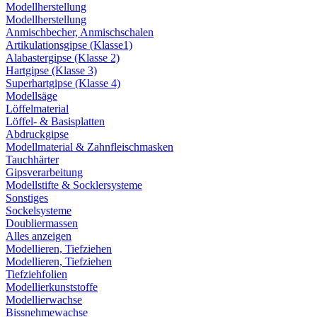
Modellherstellung
Modellherstellung
Anmischbecher, Anmischschalen
Artikulationsgipse (Klasse1)
Alabastergipse (Klasse 2)
Hartgipse (Klasse 3)
Superhartgipse (Klasse 4)
Modellsäge
Löffelmaterial
Löffel- & Basisplatten
Abdruckgipse
Modellmaterial & Zahnfleischmasken
Tauchhärter
Gipsverarbeitung
Modellstifte & Socklersysteme
Sonstiges
Sockelsysteme
Doubliermassen
Alles anzeigen
Modellieren, Tiefziehen
Modellieren, Tiefziehen
Tiefziehfolien
Modellierkunststoffe
Modellierwachse
Bissnehmewachse