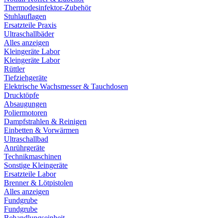
Thermodesinfektor-Zubehör
Stuhlauflagen
Ersatzteile Praxis
Ultraschallbäder
Alles anzeigen
Kleingeräte Labor
Kleingeräte Labor
Rüttler
Tiefziehgeräte
Elektrische Wachsmesser & Tauchdosen
Drucktöpfe
Absaugungen
Poliermotoren
Dampfstrahlen & Reinigen
Einbetten & Vorwärmen
Ultraschallbad
Anrührgeräte
Technikmaschinen
Sonstige Kleingeräte
Ersatzteile Labor
Brenner & Lötpistolen
Alles anzeigen
Fundgrube
Fundgrube
Behandlungseinheit