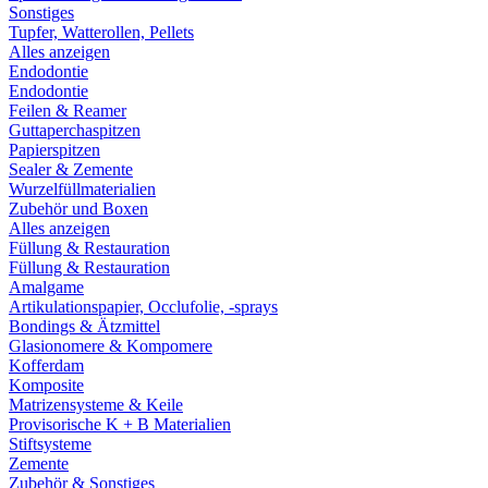
Sonstiges
Tupfer, Watterollen, Pellets
Alles anzeigen
Endodontie
Endodontie
Feilen & Reamer
Guttaperchaspitzen
Papierspitzen
Sealer & Zemente
Wurzelfüllmaterialien
Zubehör und Boxen
Alles anzeigen
Füllung & Restauration
Füllung & Restauration
Amalgame
Artikulationspapier, Occlufolie, -sprays
Bondings & Ätzmittel
Glasionomere & Kompomere
Kofferdam
Komposite
Matrizensysteme & Keile
Provisorische K + B Materialien
Stiftsysteme
Zemente
Zubehör & Sonstiges