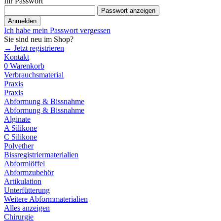
Ihr Passwort
Passwort anzeigen
Anmelden
Ich habe mein Passwort vergessen
Sie sind neu im Shop?
→ Jetzt registrieren
Kontakt
0
Warenkorb
Verbrauchsmaterial
Praxis
Praxis
Abformung & Bissnahme
Abformung & Bissnahme
Alginate
A Silikone
C Silikone
Polyether
Bissregistriermaterialien
Abformlöffel
Abformzubehör
Artikulation
Unterfütterung
Weitere Abformmaterialien
Alles anzeigen
Chirurgie