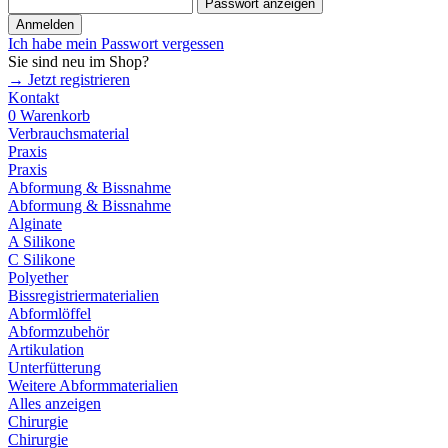
Passwort anzeigen
Anmelden
Ich habe mein Passwort vergessen
Sie sind neu im Shop?
→ Jetzt registrieren
Kontakt
0
Warenkorb
Verbrauchsmaterial
Praxis
Praxis
Abformung & Bissnahme
Abformung & Bissnahme
Alginate
A Silikone
C Silikone
Polyether
Bissregistriermaterialien
Abformlöffel
Abformzubehör
Artikulation
Unterfütterung
Weitere Abformmaterialien
Alles anzeigen
Chirurgie
Chirurgie