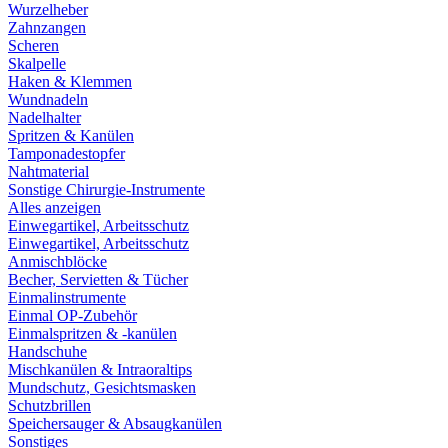
Wurzelheber
Zahnzangen
Scheren
Skalpelle
Haken & Klemmen
Wundnadeln
Nadelhalter
Spritzen & Kanülen
Tamponadestopfer
Nahtmaterial
Sonstige Chirurgie-Instrumente
Alles anzeigen
Einwegartikel, Arbeitsschutz
Einwegartikel, Arbeitsschutz
Anmischblöcke
Becher, Servietten & Tücher
Einmalinstrumente
Einmal OP-Zubehör
Einmalspritzen & -kanülen
Handschuhe
Mischkanülen & Intraoraltips
Mundschutz, Gesichtsmasken
Schutzbrillen
Speichersauger & Absaugkanülen
Sonstiges