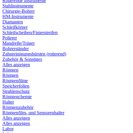
Rotierende Instrumente
Stahlinstrumente
Chirurgie-Bohrer
HM-Instrumente
Diamanten
Schleifkörper
Schleifscheiben/Finierstreifen
Polierer
Mandrelle/Träger
Bohrerständer
Zahnreinigungsbürsten (rotierend)
Zubehör & Sonstiges
Alles anzeigen
Röntgen
Röntgen
Röntgenfilme
Speicherfolien
Strahlenschutz
Röntgenchemie
Halter
Röntgenzubehör
Röntgenfilm- und Sensorenhalter
Alles anzeigen
Alles anzeigen
Labor