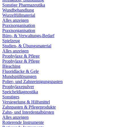
Sonstige Pharmazeutika
Wundbehandlung
Wurzelfüllmaterial
Alles anzeigen
Praxisorganisation
Praxisorganisation
Büro- & Verwaltungs-Bedarf
Spielzeug
Studien- & Übungsmaterial
Alles anzeigen
Prophylaxe & Pflege
Prophylaxe & Pflege
Bleaching
Fluoridlacke & Gele
Mundspüllösungen
Polier- und Zahnreinigungspasten
Prophylaxepulver
Speicheldiagnostika
Sonstiges
Versiegelung & Hilfsmittel
Zahnpasten & Pflegeprodukte
Zahn- und Interdentalbürsten
Alles anzeigen
Rotierende Instrumente