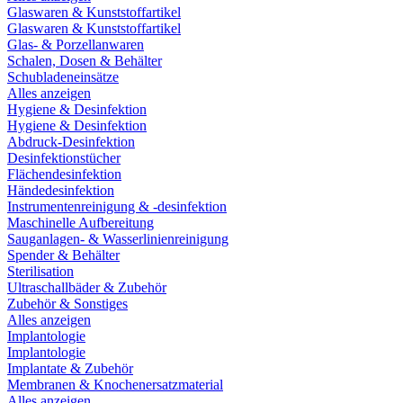
Glaswaren & Kunststoffartikel
Glaswaren & Kunststoffartikel
Glas- & Porzellanwaren
Schalen, Dosen & Behälter
Schubladeneinsätze
Alles anzeigen
Hygiene & Desinfektion
Hygiene & Desinfektion
Abdruck-Desinfektion
Desinfektionstücher
Flächendesinfektion
Händedesinfektion
Instrumentenreinigung & -desinfektion
Maschinelle Aufbereitung
Sauganlagen- & Wasserlinienreinigung
Spender & Behälter
Sterilisation
Ultraschallbäder & Zubehör
Zubehör & Sonstiges
Alles anzeigen
Implantologie
Implantologie
Implantate & Zubehör
Membranen & Knochenersatzmaterial
Alles anzeigen