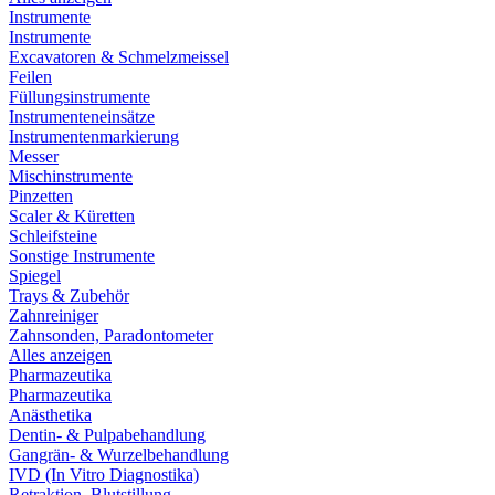
Instrumente
Instrumente
Excavatoren & Schmelzmeissel
Feilen
Füllungsinstrumente
Instrumenteneinsätze
Instrumentenmarkierung
Messer
Mischinstrumente
Pinzetten
Scaler & Küretten
Schleifsteine
Sonstige Instrumente
Spiegel
Trays & Zubehör
Zahnreiniger
Zahnsonden, Paradontometer
Alles anzeigen
Pharmazeutika
Pharmazeutika
Anästhetika
Dentin- & Pulpabehandlung
Gangrän- & Wurzelbehandlung
IVD (In Vitro Diagnostika)
Retraktion, Blutstillung