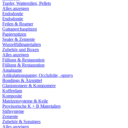
Tupfer, Watterollen, Pellets
Alles anzeigen
Endodontie
Endodontie
Feilen & Reamer
Guttaperchaspitzen
Papierspitzen
Sealer & Zemente
Wurzelfüllmaterialien
Zubehör und Boxen
Alles anzeigen
Füllung & Restauration
Füllung & Restauration
Amalgame
Artikulationspapier, Occlufolie, -sprays
Bondings & Ätzmittel
Glasionomere & Kompomere
Kofferdam
Komposite
Matrizensysteme & Keile
Provisorische K + B Materialien
Stiftsysteme
Zemente
Zubehör & Sonstiges
Alles anzeigen