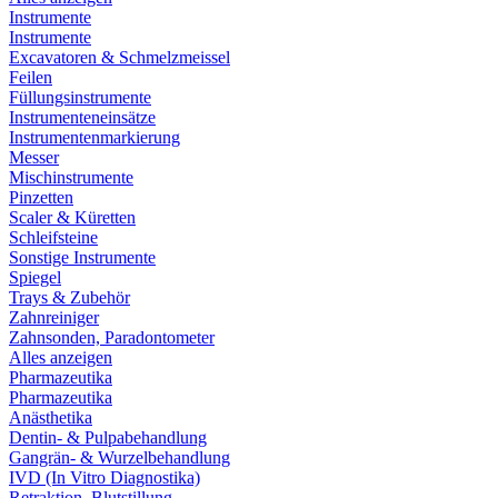
Instrumente
Instrumente
Excavatoren & Schmelzmeissel
Feilen
Füllungsinstrumente
Instrumenteneinsätze
Instrumentenmarkierung
Messer
Mischinstrumente
Pinzetten
Scaler & Küretten
Schleifsteine
Sonstige Instrumente
Spiegel
Trays & Zubehör
Zahnreiniger
Zahnsonden, Paradontometer
Alles anzeigen
Pharmazeutika
Pharmazeutika
Anästhetika
Dentin- & Pulpabehandlung
Gangrän- & Wurzelbehandlung
IVD (In Vitro Diagnostika)
Retraktion, Blutstillung