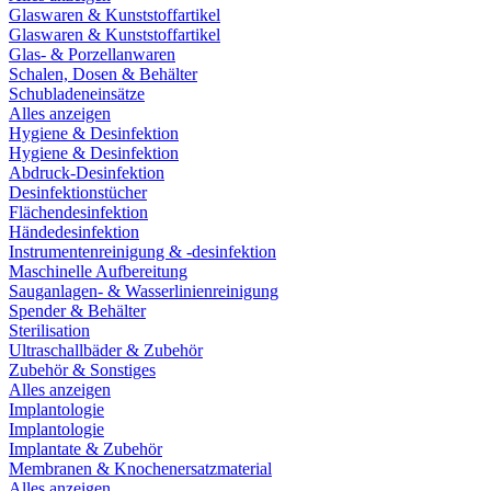
Glaswaren & Kunststoffartikel
Glaswaren & Kunststoffartikel
Glas- & Porzellanwaren
Schalen, Dosen & Behälter
Schubladeneinsätze
Alles anzeigen
Hygiene & Desinfektion
Hygiene & Desinfektion
Abdruck-Desinfektion
Desinfektionstücher
Flächendesinfektion
Händedesinfektion
Instrumentenreinigung & -desinfektion
Maschinelle Aufbereitung
Sauganlagen- & Wasserlinienreinigung
Spender & Behälter
Sterilisation
Ultraschallbäder & Zubehör
Zubehör & Sonstiges
Alles anzeigen
Implantologie
Implantologie
Implantate & Zubehör
Membranen & Knochenersatzmaterial
Alles anzeigen