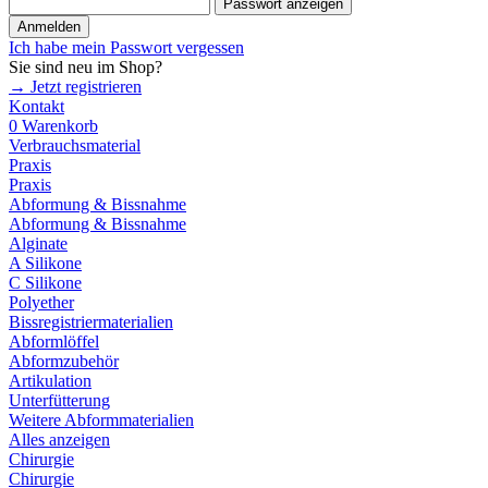
Passwort anzeigen
Anmelden
Ich habe mein Passwort vergessen
Sie sind neu im Shop?
→ Jetzt registrieren
Kontakt
0
Warenkorb
Verbrauchsmaterial
Praxis
Praxis
Abformung & Bissnahme
Abformung & Bissnahme
Alginate
A Silikone
C Silikone
Polyether
Bissregistriermaterialien
Abformlöffel
Abformzubehör
Artikulation
Unterfütterung
Weitere Abformmaterialien
Alles anzeigen
Chirurgie
Chirurgie