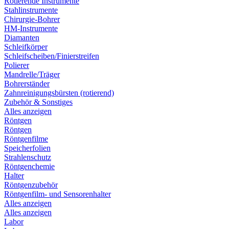
Rotierende Instrumente
Stahlinstrumente
Chirurgie-Bohrer
HM-Instrumente
Diamanten
Schleifkörper
Schleifscheiben/Finierstreifen
Polierer
Mandrelle/Träger
Bohrerständer
Zahnreinigungsbürsten (rotierend)
Zubehör & Sonstiges
Alles anzeigen
Röntgen
Röntgen
Röntgenfilme
Speicherfolien
Strahlenschutz
Röntgenchemie
Halter
Röntgenzubehör
Röntgenfilm- und Sensorenhalter
Alles anzeigen
Alles anzeigen
Labor