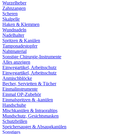
Wurzelheber
Zahnzangen
Scheren
Skalpelle
Haken & Klemmen
Wundnadeln
Nadelhalter
Spritzen & Kanülen
Tamponadestopfer
Nahtmaterial
Sonstige Chirurgie-Instrumente
Alles anzeigen
Einwegartikel, Arbeitsschutz
Einwegartikel, Arbeitsschutz
Anmischblöcke
Becher, Servietten & Tücher
Einmalinstrumente
Einmal OP-Zubehör
Einmalspritzen & -kanülen
Handschuhe
Mischkanülen & Intraoraltips
Mundschutz, Gesichtsmasken
Schutzbrillen
Speichersauger & Absaugkanülen
Sonstiges