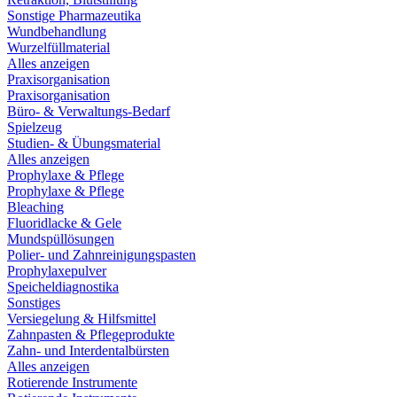
Sonstige Pharmazeutika
Wundbehandlung
Wurzelfüllmaterial
Alles anzeigen
Praxisorganisation
Praxisorganisation
Büro- & Verwaltungs-Bedarf
Spielzeug
Studien- & Übungsmaterial
Alles anzeigen
Prophylaxe & Pflege
Prophylaxe & Pflege
Bleaching
Fluoridlacke & Gele
Mundspüllösungen
Polier- und Zahnreinigungspasten
Prophylaxepulver
Speicheldiagnostika
Sonstiges
Versiegelung & Hilfsmittel
Zahnpasten & Pflegeprodukte
Zahn- und Interdentalbürsten
Alles anzeigen
Rotierende Instrumente