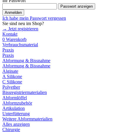
Ihr Passwort
Passwort anzeigen
Anmelden
Ich habe mein Passwort vergessen
Sie sind neu im Shop?
→ Jetzt registrieren
Kontakt
0
Warenkorb
Verbrauchsmaterial
Praxis
Praxis
Abformung & Bissnahme
Abformung & Bissnahme
Alginate
A Silikone
C Silikone
Polyether
Bissregistriermaterialien
Abformlöffel
Abformzubehör
Artikulation
Unterfütterung
Weitere Abformmaterialien
Alles anzeigen
Chirurgie