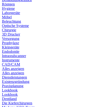
Röntgen
Hygiene
Laborgeräte
Möbel
Beleuchtung
Optische Systeme
Chirurgie
3D Drucker
Versorgung
Prophylaxe
Kleingeräte
Endodontie
Intraoralscanner
Instrumente
CAD/CAM
Alles anzeigen
Alles anzeigen
Dienstleistungen
Existenzgründung
Praxisplanung
Lookbook
Lookbook
Dentiland
Die Kieferchirurgen