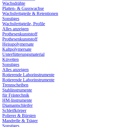
Wachsdrähte
Platten- & Gusswachse
Wachsfertigteile & Retentionen
Sonstiges
Wachsfertigteile, Profile
Alles anzeigen
Prothesenkunststoff
Prothesenkunststoff
Heisspolymersate
Kaltpolymersate
Unterfütterungsmaterial
Küvetten
Sonstiges
Alles anzeigen
Rotierende Laborinstrumente
Rotierende Laborinstrumente
Trennscheiben
Stahlinstrumente
für Frästechnik
HM-Instrumente
Diamantschleifer
Schleifkörper
Polierer & Bürsten
Mandrelle & Träger
Sonstiges