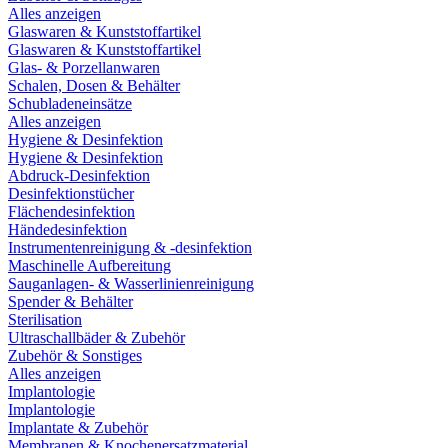
Alles anzeigen
Glaswaren & Kunststoffartikel
Glaswaren & Kunststoffartikel
Glas- & Porzellanwaren
Schalen, Dosen & Behälter
Schubladeneinsätze
Alles anzeigen
Hygiene & Desinfektion
Hygiene & Desinfektion
Abdruck-Desinfektion
Desinfektionstücher
Flächendesinfektion
Händedesinfektion
Instrumentenreinigung & -desinfektion
Maschinelle Aufbereitung
Sauganlagen- & Wasserlinienreinigung
Spender & Behälter
Sterilisation
Ultraschallbäder & Zubehör
Zubehör & Sonstiges
Alles anzeigen
Implantologie
Implantologie
Implantate & Zubehör
Membranen & Knochenersatzmaterial