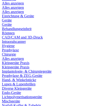
Alles anzeigen
Alles anzeigen
Alles anzeigen
Einrichtung & Geräte
Geräte
Geräte
Behandlungseinheit
Röntgen
CAD/CAM und 3D-Druck
Intraoralscanner
Hygiene
Prophylaxe
Chirurgie
Alles anzeigen
Kleingeräte Praxis
Kleingeräte Praxis
Implantologie- & Chirurgiegeräte
Prophylaxe & ZEG-Geräte
Hand- & Winkelstücke
Lupen & Lupenbrillen
Diverse Kleingeräte
Endo-Geräte
Lichtpolymerisationsgeräte
Mischgeräte
Notfall-Koffer & Zubehör