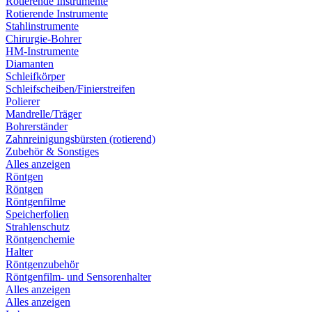
Rotierende Instrumente
Rotierende Instrumente
Stahlinstrumente
Chirurgie-Bohrer
HM-Instrumente
Diamanten
Schleifkörper
Schleifscheiben/Finierstreifen
Polierer
Mandrelle/Träger
Bohrerständer
Zahnreinigungsbürsten (rotierend)
Zubehör & Sonstiges
Alles anzeigen
Röntgen
Röntgen
Röntgenfilme
Speicherfolien
Strahlenschutz
Röntgenchemie
Halter
Röntgenzubehör
Röntgenfilm- und Sensorenhalter
Alles anzeigen
Alles anzeigen