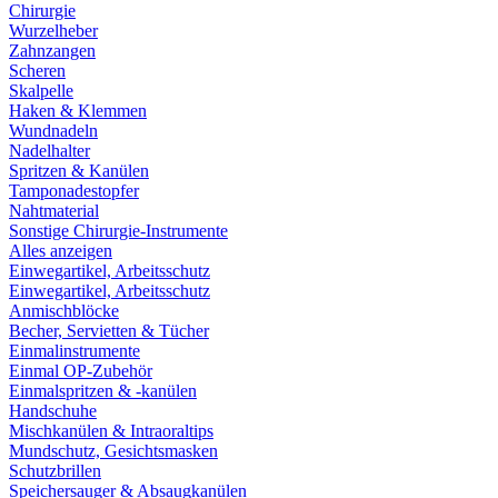
Chirurgie
Wurzelheber
Zahnzangen
Scheren
Skalpelle
Haken & Klemmen
Wundnadeln
Nadelhalter
Spritzen & Kanülen
Tamponadestopfer
Nahtmaterial
Sonstige Chirurgie-Instrumente
Alles anzeigen
Einwegartikel, Arbeitsschutz
Einwegartikel, Arbeitsschutz
Anmischblöcke
Becher, Servietten & Tücher
Einmalinstrumente
Einmal OP-Zubehör
Einmalspritzen & -kanülen
Handschuhe
Mischkanülen & Intraoraltips
Mundschutz, Gesichtsmasken
Schutzbrillen
Speichersauger & Absaugkanülen