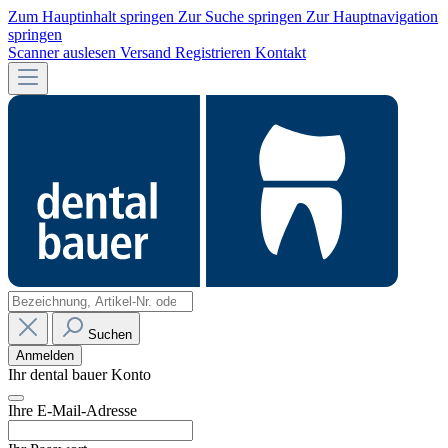
Zum Hauptinhalt springen
Zur Suche springen
Zur Hauptnavigation
springen
Scanner auslesen
Versand
Registrieren
Kontakt
Suchen
Anmelden
Ihr dental bauer Konto
Ihre E-Mail-Adresse