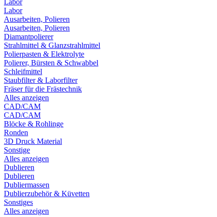
Labor
Labor
Ausarbeiten, Polieren
Ausarbeiten, Polieren
Diamantpolierer
Strahlmittel & Glanzstrahlmittel
Polierpasten & Elektrolyte
Polierer, Bürsten & Schwabbel
Schleifmittel
Staubfilter & Laborfilter
Fräser für die Frästechnik
Alles anzeigen
CAD/CAM
CAD/CAM
Blöcke & Rohlinge
Ronden
3D Druck Material
Sonstige
Alles anzeigen
Dublieren
Dublieren
Dubliermassen
Dublierzubehör & Küvetten
Sonstiges
Alles anzeigen