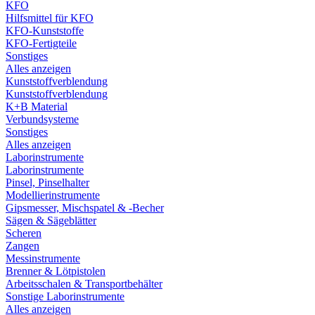
KFO
Hilfsmittel für KFO
KFO-Kunststoffe
KFO-Fertigteile
Sonstiges
Alles anzeigen
Kunststoffverblendung
Kunststoffverblendung
K+B Material
Verbundsysteme
Sonstiges
Alles anzeigen
Laborinstrumente
Laborinstrumente
Pinsel, Pinselhalter
Modellierinstrumente
Gipsmesser, Mischspatel & -Becher
Sägen & Sägeblätter
Scheren
Zangen
Messinstrumente
Brenner & Lötpistolen
Arbeitsschalen & Transportbehälter
Sonstige Laborinstrumente
Alles anzeigen