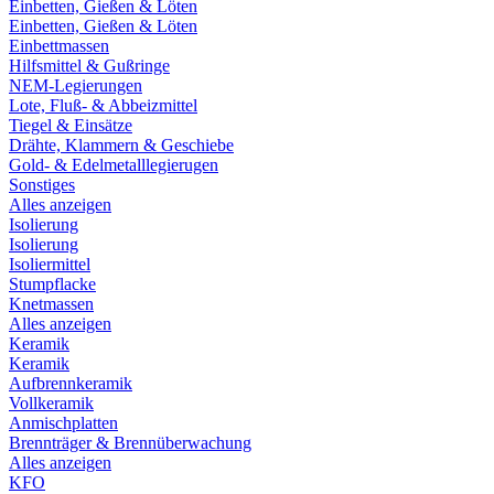
Einbetten, Gießen & Löten
Einbetten, Gießen & Löten
Einbettmassen
Hilfsmittel & Gußringe
NEM-Legierungen
Lote, Fluß- & Abbeizmittel
Tiegel & Einsätze
Drähte, Klammern & Geschiebe
Gold- & Edelmetalllegierugen
Sonstiges
Alles anzeigen
Isolierung
Isolierung
Isoliermittel
Stumpflacke
Knetmassen
Alles anzeigen
Keramik
Keramik
Aufbrennkeramik
Vollkeramik
Anmischplatten
Brennträger & Brennüberwachung
Alles anzeigen
KFO