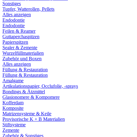
Sonstiges
Tupfer, Watterollen, Pellets
Alles anzeigen
Endodontie
Endodontie
Feilen & Reamer
Guttaperchaspitzen
Papierspitzen
Sealer & Zemente
Wurzelfüllmaterialien
Zubehör und Boxen
Alles anzeigen
Füllung & Restauration
Füllung & Restauration
Amalgame
Artikulationspapier, Occlufolie, -sprays
Bondings & Ätzmittel
Glasionomere & Kompomere
Kofferdam
Komposite
Matrizensysteme & Keile
Provisorische K + B Materialien
Stiftsysteme
Zemente
Zubehör & Sonstiges