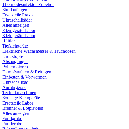
Thermodesinfektor-Zubehör
Stuhlauflagen
Ersatzteile Praxis
Ultraschallbäder
Alles anzeigen
Kleingeräte Labor
Kleingeräte Labor
Rüttler
Tiefziehgeräte
Elektrische Wachsmesser & Tauchdosen
Drucktöpfe
Absaugungen
Poliermotoren
Dampfstrahlen & Reinigen
Einbetten & Vorwärmen
Ultraschallbad
Anrührgeräte
Technikmaschinen
Sonstige Kleingeräte
Ersatzteile Labor
Brenner & Lötpistolen
Alles anzeigen
Fundgrube
Fundgrube
Behandlungseinheit