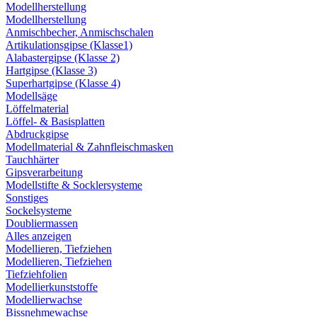
Modellherstellung
Modellherstellung
Anmischbecher, Anmischschalen
Artikulationsgipse (Klasse1)
Alabastergipse (Klasse 2)
Hartgipse (Klasse 3)
Superhartgipse (Klasse 4)
Modellsäge
Löffelmaterial
Löffel- & Basisplatten
Abdruckgipse
Modellmaterial & Zahnfleischmasken
Tauchhärter
Gipsverarbeitung
Modellstifte & Socklersysteme
Sonstiges
Sockelsysteme
Doubliermassen
Alles anzeigen
Modellieren, Tiefziehen
Modellieren, Tiefziehen
Tiefziehfolien
Modellierkunststoffe
Modellierwachse
Bissnehmewachse