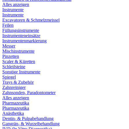
Alles anzeigen
Instrumente
Instrumente
Excavatoren & Schmelzmeissel
Feilen
Füllungsinstrumente
Instrumenteneinsätze
Instrumentenmarkierung
Messer
Mischinstrumente
Pinzetten
Scaler & Küretten
Schleifsteine
Sonstige Instrumente
Spiegel
Trays & Zubehör
Zahnreiniger
Zahnsonden, Paradontometer
Alles anzeigen
Pharmazeutika
Pharmazeutika
Anästhetika
Dentin- & Pulpabehandlung
Gangrän- & Wurzelbehandlung
IVD (In Vitro Diagnostika)