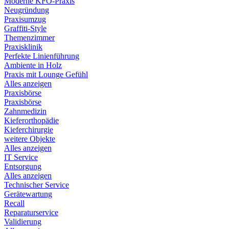
Moderne KFO-Praxis
Neugründung
Praxisumzug
Graffiti-Style
Themenzimmer
Praxisklinik
Perfekte Linienführung
Ambiente in Holz
Praxis mit Lounge Gefühl
Alles anzeigen
Praxisbörse
Praxisbörse
Zahnmedizin
Kieferorthopädie
Kieferchirurgie
weitere Objekte
Alles anzeigen
IT Service
Entsorgung
Alles anzeigen
Technischer Service
Gerätewartung
Recall
Reparaturservice
Validierung