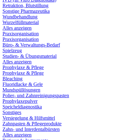
Retraktion, Blutstillung
Sonstige Pharmazeutika
Wundbehandlung
Wurzelfüllmaterial
Alles anzeigen
Praxisorganisation
Praxisorganisation
Büro- & Verwaltungs-Bedarf
Spielzeug
Studien- & Übungsmaterial
Alles anzeigen
Prophylaxe & Pflege
Prophylaxe & Pflege
Bleaching
Fluoridlacke & Gele
Mundspüllösungen
Polier- und Zahnreinigungspasten
Prophylaxepulver
Speicheldiagnostika
Sonstiges
Versiegelung & Hilfsmittel
Zahnpasten & Pflegeprodukte
Zahn- und Interdentalbürsten
Alles anzeigen