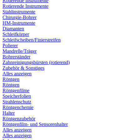
Rotierende Instrumente
Rotierende Instrumente
Stahlinstrumente
Chirurgie-Bohrer
HM-Instrumente
Diamanten
Schleifkörper
Schleifscheiben/Finierstreifen
Polierer
Mandrelle/Träger
Bohrerständer
Zahnreinigungsbürsten (rotierend)
Zubehör & Sonstiges
Alles anzeigen
Röntgen
Röntgen
Röntgenfilme
Speicherfolien
Strahlenschutz
Röntgenchemie
Halter
Röntgenzubehör
Röntgenfilm- und Sensorenhalter
Alles anzeigen
Alles anzeigen