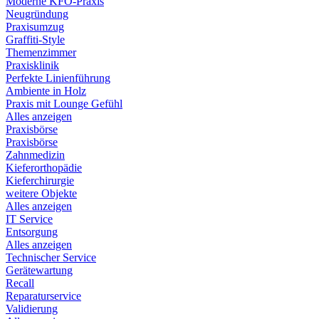
Moderne KFO-Praxis
Neugründung
Praxisumzug
Graffiti-Style
Themenzimmer
Praxisklinik
Perfekte Linienführung
Ambiente in Holz
Praxis mit Lounge Gefühl
Alles anzeigen
Praxisbörse
Praxisbörse
Zahnmedizin
Kieferorthopädie
Kieferchirurgie
weitere Objekte
Alles anzeigen
IT Service
Entsorgung
Alles anzeigen
Technischer Service
Gerätewartung
Recall
Reparaturservice
Validierung