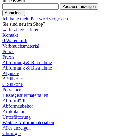
Ihr Passwort
Passwort anzeigen
Anmelden
Ich habe mein Passwort vergessen
Sie sind neu im Shop?
→ Jetzt registrieren
Kontakt
0
Warenkorb
Verbrauchsmaterial
Praxis
Praxis
Abformung & Bissnahme
Abformung & Bissnahme
Alginate
A Silikone
C Silikone
Polyether
Bissregistriermaterialien
Abformlöffel
Abformzubehör
Artikulation
Unterfütterung
Weitere Abformmaterialien
Alles anzeigen
Chirurgie