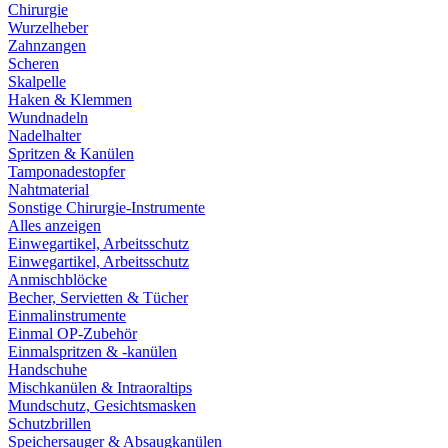
Chirurgie
Wurzelheber
Zahnzangen
Scheren
Skalpelle
Haken & Klemmen
Wundnadeln
Nadelhalter
Spritzen & Kanülen
Tamponadestopfer
Nahtmaterial
Sonstige Chirurgie-Instrumente
Alles anzeigen
Einwegartikel, Arbeitsschutz
Einwegartikel, Arbeitsschutz
Anmischblöcke
Becher, Servietten & Tücher
Einmalinstrumente
Einmal OP-Zubehör
Einmalspritzen & -kanülen
Handschuhe
Mischkanülen & Intraoraltips
Mundschutz, Gesichtsmasken
Schutzbrillen
Speichersauger & Absaugkanülen