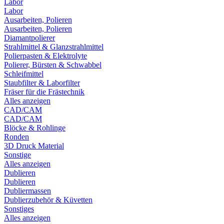
Labor
Labor
Ausarbeiten, Polieren
Ausarbeiten, Polieren
Diamantpolierer
Strahlmittel & Glanzstrahlmittel
Polierpasten & Elektrolyte
Polierer, Bürsten & Schwabbel
Schleifmittel
Staubfilter & Laborfilter
Fräser für die Frästechnik
Alles anzeigen
CAD/CAM
CAD/CAM
Blöcke & Rohlinge
Ronden
3D Druck Material
Sonstige
Alles anzeigen
Dublieren
Dublieren
Dubliermassen
Dublierzubehör & Küvetten
Sonstiges
Alles anzeigen