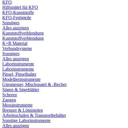
KFO
Hilfsmittel für KFO
KFO-Kunststoffe
KFO-Fertigteile
Sonstiges
Alles anzeigen
Kunststoffverblendung
Kunststoffverblendung
K+B Material
Verbundsysteme
Sonstiges
Alles anzeigen
Laborinstrumente
Laborinstrumente
Pinsel, Pinselhalter
Modellierinstrumente
Gipsmesser, Mischspatel & -Becher
Sägen & Sägeblätter
Scheren
Zangen
Messinstrumente
Brenner & Lötpistolen
Arbeitsschalen & Transportbehälter
Sonstige Laborinstrumente
Alles anzeigen