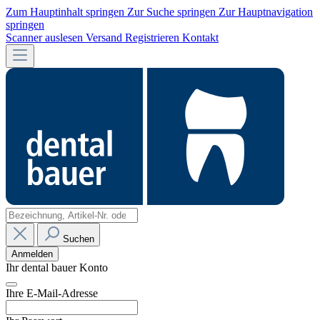
Zum Hauptinhalt springen
Zur Suche springen
Zur Hauptnavigation
springen
Scanner auslesen
Versand
Registrieren
Kontakt
Suchen
Anmelden
Ihr dental bauer Konto
Ihre E-Mail-Adresse