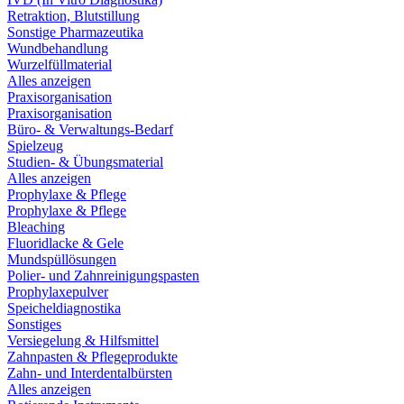
Retraktion, Blutstillung
Sonstige Pharmazeutika
Wundbehandlung
Wurzelfüllmaterial
Alles anzeigen
Praxisorganisation
Praxisorganisation
Büro- & Verwaltungs-Bedarf
Spielzeug
Studien- & Übungsmaterial
Alles anzeigen
Prophylaxe & Pflege
Prophylaxe & Pflege
Bleaching
Fluoridlacke & Gele
Mundspüllösungen
Polier- und Zahnreinigungspasten
Prophylaxepulver
Speicheldiagnostika
Sonstiges
Versiegelung & Hilfsmittel
Zahnpasten & Pflegeprodukte
Zahn- und Interdentalbürsten
Alles anzeigen