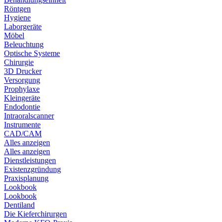
Röntgen
Hygiene
Laborgeräte
Möbel
Beleuchtung
Optische Systeme
Chirurgie
3D Drucker
Versorgung
Prophylaxe
Kleingeräte
Endodontie
Intraoralscanner
Instrumente
CAD/CAM
Alles anzeigen
Alles anzeigen
Dienstleistungen
Existenzgründung
Praxisplanung
Lookbook
Lookbook
Dentiland
Die Kieferchirurgen