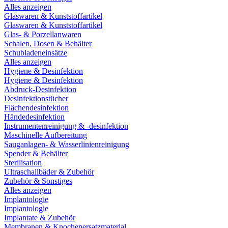
Alles anzeigen
Glaswaren & Kunststoffartikel
Glaswaren & Kunststoffartikel
Glas- & Porzellanwaren
Schalen, Dosen & Behälter
Schubladeneinsätze
Alles anzeigen
Hygiene & Desinfektion
Hygiene & Desinfektion
Abdruck-Desinfektion
Desinfektionstücher
Flächendesinfektion
Händedesinfektion
Instrumentenreinigung & -desinfektion
Maschinelle Aufbereitung
Sauganlagen- & Wasserlinienreinigung
Spender & Behälter
Sterilisation
Ultraschallbäder & Zubehör
Zubehör & Sonstiges
Alles anzeigen
Implantologie
Implantologie
Implantate & Zubehör
Membranen & Knochenersatzmaterial