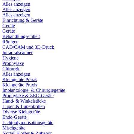
Alles anzeigen
Alles anzeigen
Alles anzeigen
Einrichtung & Geräte
Geräte
Geräte
Behandlungseinheit
Röntgen
CAD/CAM und 3D-Druck
Intraoralscanner
Hygiene
Prophylaxe
Chirurgie
Alles anzeigen
Kleingeräte Praxis
Kleingeräte Praxis
Implantologie- & Chirurgiegeräte
Prophylaxe & ZEG-Geräte
Hand- & Winkelstücke
Lupen & Lupenbrillen
Diverse Kleingeräte
Endo-Geräte
Lichtpolymerisationsgeräte
Mischgeräte
Notfall-Koffer & Zubehör