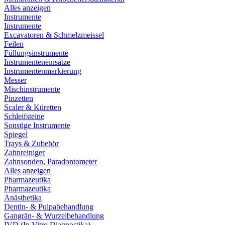
Alles anzeigen
Instrumente
Instrumente
Excavatoren & Schmelzmeissel
Feilen
Füllungsinstrumente
Instrumenteneinsätze
Instrumentenmarkierung
Messer
Mischinstrumente
Pinzetten
Scaler & Küretten
Schleifsteine
Sonstige Instrumente
Spiegel
Trays & Zubehör
Zahnreiniger
Zahnsonden, Paradontometer
Alles anzeigen
Pharmazeutika
Pharmazeutika
Anästhetika
Dentin- & Pulpabehandlung
Gangrän- & Wurzelbehandlung
IVD (In Vitro Diagnostika)