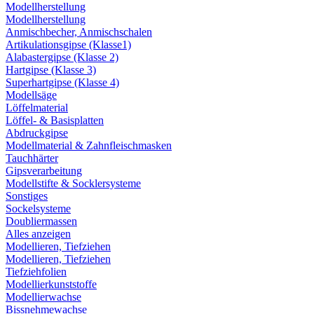
Modellherstellung
Modellherstellung
Anmischbecher, Anmischschalen
Artikulationsgipse (Klasse1)
Alabastergipse (Klasse 2)
Hartgipse (Klasse 3)
Superhartgipse (Klasse 4)
Modellsäge
Löffelmaterial
Löffel- & Basisplatten
Abdruckgipse
Modellmaterial & Zahnfleischmasken
Tauchhärter
Gipsverarbeitung
Modellstifte & Socklersysteme
Sonstiges
Sockelsysteme
Doubliermassen
Alles anzeigen
Modellieren, Tiefziehen
Modellieren, Tiefziehen
Tiefziehfolien
Modellierkunststoffe
Modellierwachse
Bissnehmewachse