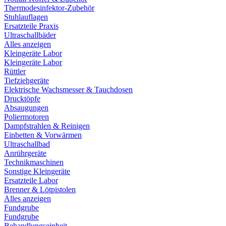
Thermodesinfektor-Zubehör
Stuhlauflagen
Ersatzteile Praxis
Ultraschallbäder
Alles anzeigen
Kleingeräte Labor
Kleingeräte Labor
Rüttler
Tiefziehgeräte
Elektrische Wachsmesser & Tauchdosen
Drucktöpfe
Absaugungen
Poliermotoren
Dampfstrahlen & Reinigen
Einbetten & Vorwärmen
Ultraschallbad
Anrührgeräte
Technikmaschinen
Sonstige Kleingeräte
Ersatzteile Labor
Brenner & Lötpistolen
Alles anzeigen
Fundgrube
Fundgrube
Behandlungseinheit