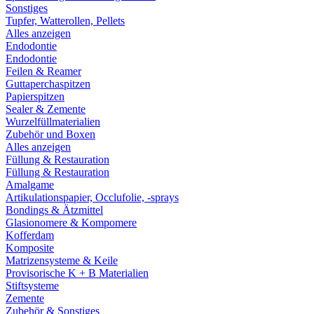
Sonstiges
Tupfer, Watterollen, Pellets
Alles anzeigen
Endodontie
Endodontie
Feilen & Reamer
Guttaperchaspitzen
Papierspitzen
Sealer & Zemente
Wurzelfüllmaterialien
Zubehör und Boxen
Alles anzeigen
Füllung & Restauration
Füllung & Restauration
Amalgame
Artikulationspapier, Occlufolie, -sprays
Bondings & Ätzmittel
Glasionomere & Kompomere
Kofferdam
Komposite
Matrizensysteme & Keile
Provisorische K + B Materialien
Stiftsysteme
Zemente
Zubehör & Sonstiges