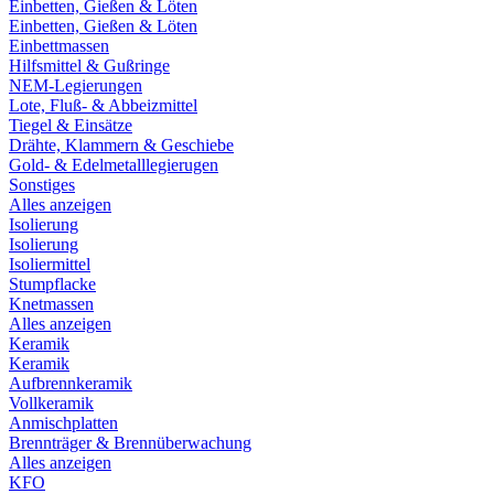
Einbetten, Gießen & Löten
Einbetten, Gießen & Löten
Einbettmassen
Hilfsmittel & Gußringe
NEM-Legierungen
Lote, Fluß- & Abbeizmittel
Tiegel & Einsätze
Drähte, Klammern & Geschiebe
Gold- & Edelmetalllegierugen
Sonstiges
Alles anzeigen
Isolierung
Isolierung
Isoliermittel
Stumpflacke
Knetmassen
Alles anzeigen
Keramik
Keramik
Aufbrennkeramik
Vollkeramik
Anmischplatten
Brennträger & Brennüberwachung
Alles anzeigen
KFO