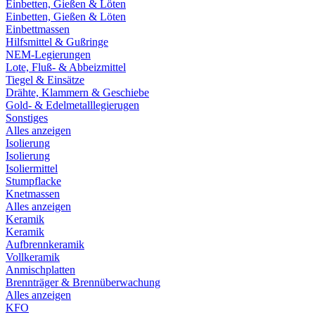
Einbetten, Gießen & Löten
Einbetten, Gießen & Löten
Einbettmassen
Hilfsmittel & Gußringe
NEM-Legierungen
Lote, Fluß- & Abbeizmittel
Tiegel & Einsätze
Drähte, Klammern & Geschiebe
Gold- & Edelmetalllegierugen
Sonstiges
Alles anzeigen
Isolierung
Isolierung
Isoliermittel
Stumpflacke
Knetmassen
Alles anzeigen
Keramik
Keramik
Aufbrennkeramik
Vollkeramik
Anmischplatten
Brennträger & Brennüberwachung
Alles anzeigen
KFO