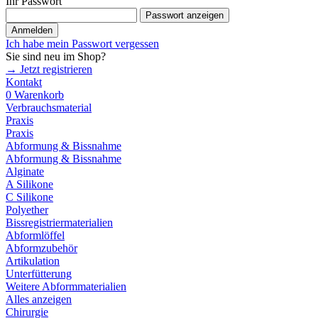
Ihr Passwort
Passwort anzeigen
Anmelden
Ich habe mein Passwort vergessen
Sie sind neu im Shop?
→ Jetzt registrieren
Kontakt
0
Warenkorb
Verbrauchsmaterial
Praxis
Praxis
Abformung & Bissnahme
Abformung & Bissnahme
Alginate
A Silikone
C Silikone
Polyether
Bissregistriermaterialien
Abformlöffel
Abformzubehör
Artikulation
Unterfütterung
Weitere Abformmaterialien
Alles anzeigen
Chirurgie