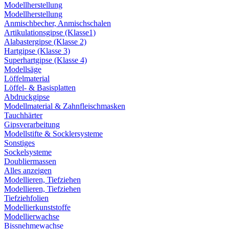
Modellherstellung
Modellherstellung
Anmischbecher, Anmischschalen
Artikulationsgipse (Klasse1)
Alabastergipse (Klasse 2)
Hartgipse (Klasse 3)
Superhartgipse (Klasse 4)
Modellsäge
Löffelmaterial
Löffel- & Basisplatten
Abdruckgipse
Modellmaterial & Zahnfleischmasken
Tauchhärter
Gipsverarbeitung
Modellstifte & Socklersysteme
Sonstiges
Sockelsysteme
Doubliermassen
Alles anzeigen
Modellieren, Tiefziehen
Modellieren, Tiefziehen
Tiefziehfolien
Modellierkunststoffe
Modellierwachse
Bissnehmewachse