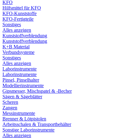
KFO
Hilfsmittel für KFO
KFO-Kunststoffe
KFO-Fertigteile
Sonstiges
Alles anzeigen
Kunststoffverblendung
Kunststoffverblendung
K+B Material
Verbundsysteme
Sonstiges
Alles anzeigen
Laborinstrumente
Laborinstrumente
Pinsel, Pinselhalter
Modellierinstrumente
Gipsmesser, Mischspatel & -Becher
Sägen & Sägeblätter
Scheren
Zangen
Messinstrumente
Brenner & Lötpistolen
Arbeitsschalen & Transportbehälter
Sonstige Laborinstrumente
Alles anzeigen