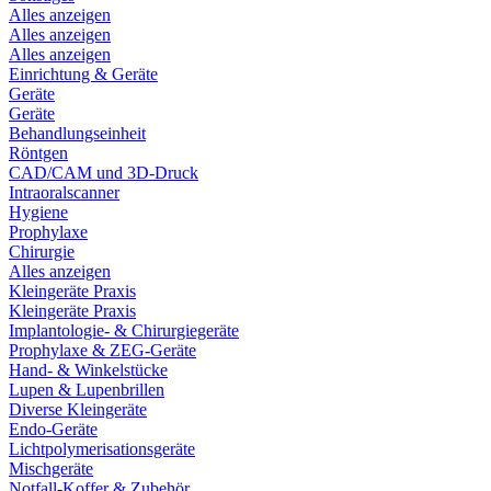
Alles anzeigen
Alles anzeigen
Alles anzeigen
Einrichtung & Geräte
Geräte
Geräte
Behandlungseinheit
Röntgen
CAD/CAM und 3D-Druck
Intraoralscanner
Hygiene
Prophylaxe
Chirurgie
Alles anzeigen
Kleingeräte Praxis
Kleingeräte Praxis
Implantologie- & Chirurgiegeräte
Prophylaxe & ZEG-Geräte
Hand- & Winkelstücke
Lupen & Lupenbrillen
Diverse Kleingeräte
Endo-Geräte
Lichtpolymerisationsgeräte
Mischgeräte
Notfall-Koffer & Zubehör