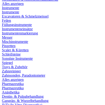
Alles anzeigen
Instrumente
Instrumente
Excavatoren & Schmelzmeissel
Feilen
Füllungsinstrumente
Instrumenteneinsätze
Instrumentenmarkierung
Messer
Mischinstrumente
Pinzetten
Scaler & Küretten
Schleifsteine
Sonstige Instrumente
Spiegel
Trays & Zubehör
Zahnreiniger
Zahnsonden, Paradontometer
Alles anzeigen
Pharmazeutika
Pharmazeutika
Anästhetika
Dentin- & Pulpabehandlung
Gangrän- & Wurzelbehandlung
IVD (In Vitro Diagnostika)