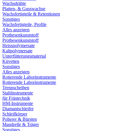
Wachsdrähte
Platten- & Gusswachse
Wachsfertigteile & Retentionen
Sonstiges
Wachsfertigteile, Profile
Alles anzeigen
Prothesenkunststoff
Prothesenkunststoff
Heisspolymersate
Kaltpolymersate
Unterfütterungsmaterial
Küvetten
Sonstiges
Alles anzeigen
Rotierende Laborinstrumente
Rotierende Laborinstrumente
Trennscheiben
Stahlinstrumente
für Frästechnik
HM-Instrumente
Diamantschleifer
Schleifkörper
Polierer & Bürsten
Mandrelle & Träger
Sonstiges