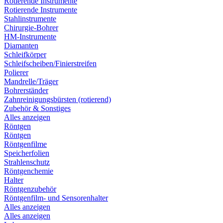
Rotierende Instrumente
Rotierende Instrumente
Stahlinstrumente
Chirurgie-Bohrer
HM-Instrumente
Diamanten
Schleifkörper
Schleifscheiben/Finierstreifen
Polierer
Mandrelle/Träger
Bohrerständer
Zahnreinigungsbürsten (rotierend)
Zubehör & Sonstiges
Alles anzeigen
Röntgen
Röntgen
Röntgenfilme
Speicherfolien
Strahlenschutz
Röntgenchemie
Halter
Röntgenzubehör
Röntgenfilm- und Sensorenhalter
Alles anzeigen
Alles anzeigen