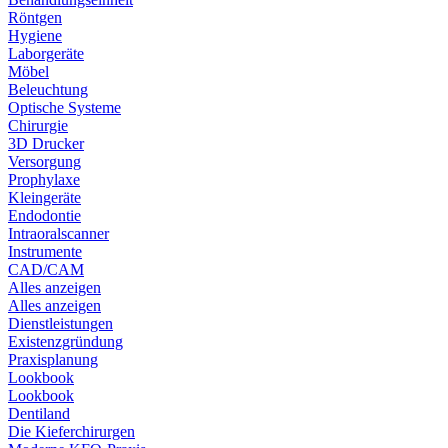
Röntgen
Hygiene
Laborgeräte
Möbel
Beleuchtung
Optische Systeme
Chirurgie
3D Drucker
Versorgung
Prophylaxe
Kleingeräte
Endodontie
Intraoralscanner
Instrumente
CAD/CAM
Alles anzeigen
Alles anzeigen
Dienstleistungen
Existenzgründung
Praxisplanung
Lookbook
Lookbook
Dentiland
Die Kieferchirurgen