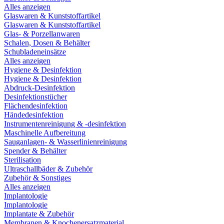
Alles anzeigen
Glaswaren & Kunststoffartikel
Glaswaren & Kunststoffartikel
Glas- & Porzellanwaren
Schalen, Dosen & Behälter
Schubladeneinsätze
Alles anzeigen
Hygiene & Desinfektion
Hygiene & Desinfektion
Abdruck-Desinfektion
Desinfektionstücher
Flächendesinfektion
Händedesinfektion
Instrumentenreinigung & -desinfektion
Maschinelle Aufbereitung
Sauganlagen- & Wasserlinienreinigung
Spender & Behälter
Sterilisation
Ultraschallbäder & Zubehör
Zubehör & Sonstiges
Alles anzeigen
Implantologie
Implantologie
Implantate & Zubehör
Membranen & Knochenersatzmaterial