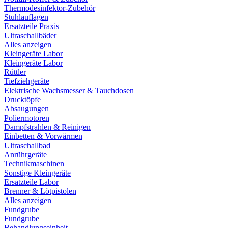
Thermodesinfektor-Zubehör
Stuhlauflagen
Ersatzteile Praxis
Ultraschallbäder
Alles anzeigen
Kleingeräte Labor
Kleingeräte Labor
Rüttler
Tiefziehgeräte
Elektrische Wachsmesser & Tauchdosen
Drucktöpfe
Absaugungen
Poliermotoren
Dampfstrahlen & Reinigen
Einbetten & Vorwärmen
Ultraschallbad
Anrührgeräte
Technikmaschinen
Sonstige Kleingeräte
Ersatzteile Labor
Brenner & Lötpistolen
Alles anzeigen
Fundgrube
Fundgrube
Behandlungseinheit