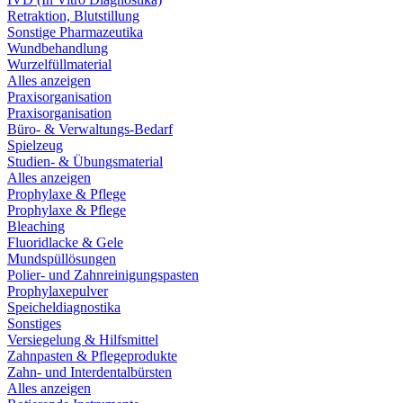
Retraktion, Blutstillung
Sonstige Pharmazeutika
Wundbehandlung
Wurzelfüllmaterial
Alles anzeigen
Praxisorganisation
Praxisorganisation
Büro- & Verwaltungs-Bedarf
Spielzeug
Studien- & Übungsmaterial
Alles anzeigen
Prophylaxe & Pflege
Prophylaxe & Pflege
Bleaching
Fluoridlacke & Gele
Mundspüllösungen
Polier- und Zahnreinigungspasten
Prophylaxepulver
Speicheldiagnostika
Sonstiges
Versiegelung & Hilfsmittel
Zahnpasten & Pflegeprodukte
Zahn- und Interdentalbürsten
Alles anzeigen