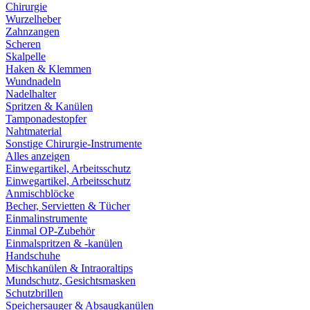
Chirurgie
Wurzelheber
Zahnzangen
Scheren
Skalpelle
Haken & Klemmen
Wundnadeln
Nadelhalter
Spritzen & Kanülen
Tamponadestopfer
Nahtmaterial
Sonstige Chirurgie-Instrumente
Alles anzeigen
Einwegartikel, Arbeitsschutz
Einwegartikel, Arbeitsschutz
Anmischblöcke
Becher, Servietten & Tücher
Einmalinstrumente
Einmal OP-Zubehör
Einmalspritzen & -kanülen
Handschuhe
Mischkanülen & Intraoraltips
Mundschutz, Gesichtsmasken
Schutzbrillen
Speichersauger & Absaugkanülen