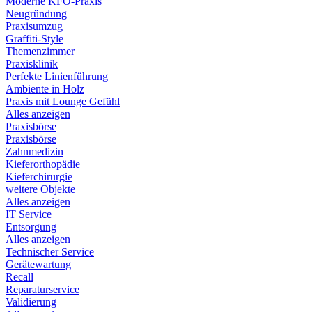
Moderne KFO-Praxis
Neugründung
Praxisumzug
Graffiti-Style
Themenzimmer
Praxisklinik
Perfekte Linienführung
Ambiente in Holz
Praxis mit Lounge Gefühl
Alles anzeigen
Praxisbörse
Praxisbörse
Zahnmedizin
Kieferorthopädie
Kieferchirurgie
weitere Objekte
Alles anzeigen
IT Service
Entsorgung
Alles anzeigen
Technischer Service
Gerätewartung
Recall
Reparaturservice
Validierung