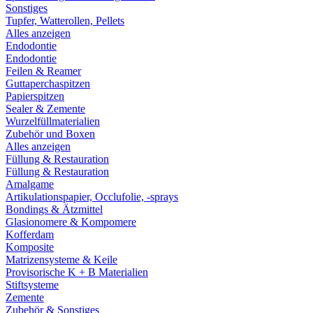
Sonstiges
Tupfer, Watterollen, Pellets
Alles anzeigen
Endodontie
Endodontie
Feilen & Reamer
Guttaperchaspitzen
Papierspitzen
Sealer & Zemente
Wurzelfüllmaterialien
Zubehör und Boxen
Alles anzeigen
Füllung & Restauration
Füllung & Restauration
Amalgame
Artikulationspapier, Occlufolie, -sprays
Bondings & Ätzmittel
Glasionomere & Kompomere
Kofferdam
Komposite
Matrizensysteme & Keile
Provisorische K + B Materialien
Stiftsysteme
Zemente
Zubehör & Sonstiges