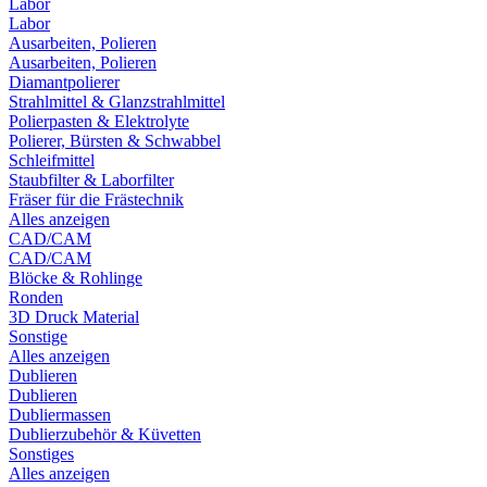
Labor
Labor
Ausarbeiten, Polieren
Ausarbeiten, Polieren
Diamantpolierer
Strahlmittel & Glanzstrahlmittel
Polierpasten & Elektrolyte
Polierer, Bürsten & Schwabbel
Schleifmittel
Staubfilter & Laborfilter
Fräser für die Frästechnik
Alles anzeigen
CAD/CAM
CAD/CAM
Blöcke & Rohlinge
Ronden
3D Druck Material
Sonstige
Alles anzeigen
Dublieren
Dublieren
Dubliermassen
Dublierzubehör & Küvetten
Sonstiges
Alles anzeigen