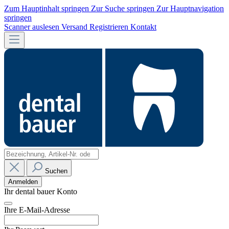
Zum Hauptinhalt springen
Zur Suche springen
Zur Hauptnavigation
springen
Scanner auslesen
Versand
Registrieren
Kontakt
Suchen
Anmelden
Ihr dental bauer Konto
Ihre E-Mail-Adresse