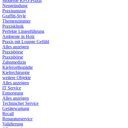
Moderne KFO-Praxis
Neugründung
Praxisumzug
Graffiti-Style
Themenzimmer
Praxisklinik
Perfekte Linienführung
Ambiente in Holz
Praxis mit Lounge Gefühl
Alles anzeigen
Praxisbörse
Praxisbörse
Zahnmedizin
Kieferorthopädie
Kieferchirurgie
weitere Objekte
Alles anzeigen
IT Service
Entsorgung
Alles anzeigen
Technischer Service
Gerätewartung
Recall
Reparaturservice
Validierung