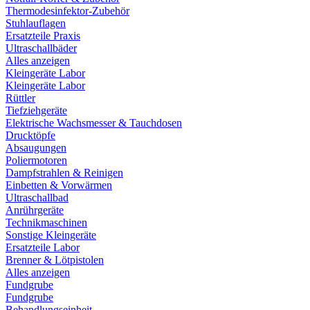
Thermodesinfektor-Zubehör
Stuhlauflagen
Ersatzteile Praxis
Ultraschallbäder
Alles anzeigen
Kleingeräte Labor
Kleingeräte Labor
Rüttler
Tiefziehgeräte
Elektrische Wachsmesser & Tauchdosen
Drucktöpfe
Absaugungen
Poliermotoren
Dampfstrahlen & Reinigen
Einbetten & Vorwärmen
Ultraschallbad
Anrührgeräte
Technikmaschinen
Sonstige Kleingeräte
Ersatzteile Labor
Brenner & Lötpistolen
Alles anzeigen
Fundgrube
Fundgrube
Behandlungseinheit