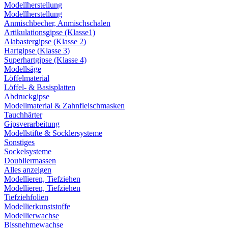
Modellherstellung
Modellherstellung
Anmischbecher, Anmischschalen
Artikulationsgipse (Klasse1)
Alabastergipse (Klasse 2)
Hartgipse (Klasse 3)
Superhartgipse (Klasse 4)
Modellsäge
Löffelmaterial
Löffel- & Basisplatten
Abdruckgipse
Modellmaterial & Zahnfleischmasken
Tauchhärter
Gipsverarbeitung
Modellstifte & Socklersysteme
Sonstiges
Sockelsysteme
Doubliermassen
Alles anzeigen
Modellieren, Tiefziehen
Modellieren, Tiefziehen
Tiefziehfolien
Modellierkunststoffe
Modellierwachse
Bissnehmewachse