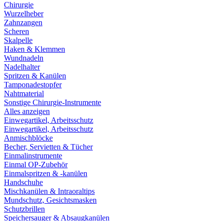
Chirurgie
Wurzelheber
Zahnzangen
Scheren
Skalpelle
Haken & Klemmen
Wundnadeln
Nadelhalter
Spritzen & Kanülen
Tamponadestopfer
Nahtmaterial
Sonstige Chirurgie-Instrumente
Alles anzeigen
Einwegartikel, Arbeitsschutz
Einwegartikel, Arbeitsschutz
Anmischblöcke
Becher, Servietten & Tücher
Einmalinstrumente
Einmal OP-Zubehör
Einmalspritzen & -kanülen
Handschuhe
Mischkanülen & Intraoraltips
Mundschutz, Gesichtsmasken
Schutzbrillen
Speichersauger & Absaugkanülen