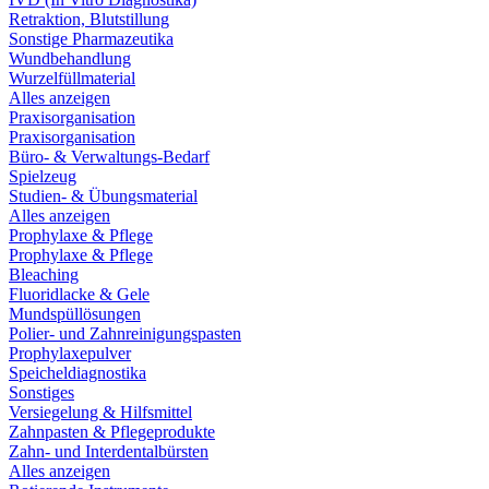
Retraktion, Blutstillung
Sonstige Pharmazeutika
Wundbehandlung
Wurzelfüllmaterial
Alles anzeigen
Praxisorganisation
Praxisorganisation
Büro- & Verwaltungs-Bedarf
Spielzeug
Studien- & Übungsmaterial
Alles anzeigen
Prophylaxe & Pflege
Prophylaxe & Pflege
Bleaching
Fluoridlacke & Gele
Mundspüllösungen
Polier- und Zahnreinigungspasten
Prophylaxepulver
Speicheldiagnostika
Sonstiges
Versiegelung & Hilfsmittel
Zahnpasten & Pflegeprodukte
Zahn- und Interdentalbürsten
Alles anzeigen