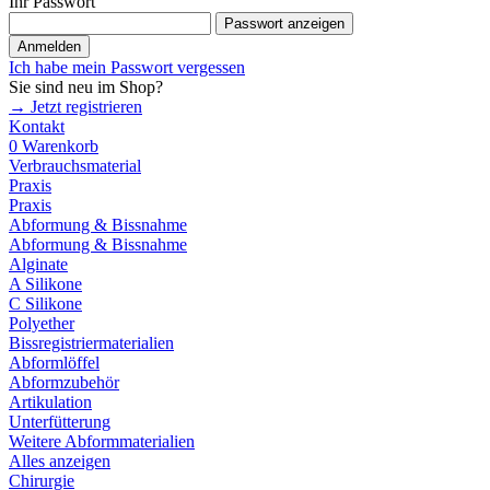
Ihr Passwort
Passwort anzeigen
Anmelden
Ich habe mein Passwort vergessen
Sie sind neu im Shop?
→ Jetzt registrieren
Kontakt
0
Warenkorb
Verbrauchsmaterial
Praxis
Praxis
Abformung & Bissnahme
Abformung & Bissnahme
Alginate
A Silikone
C Silikone
Polyether
Bissregistriermaterialien
Abformlöffel
Abformzubehör
Artikulation
Unterfütterung
Weitere Abformmaterialien
Alles anzeigen
Chirurgie