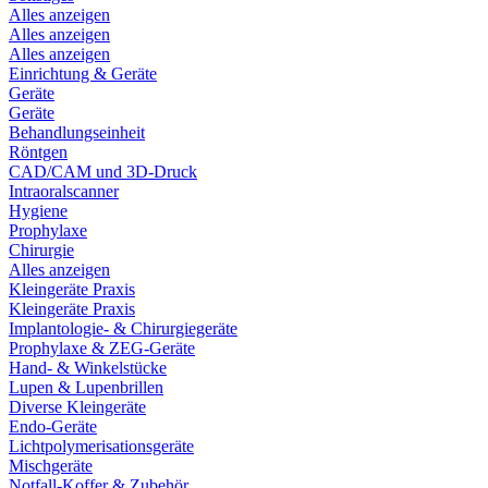
Alles anzeigen
Alles anzeigen
Alles anzeigen
Einrichtung & Geräte
Geräte
Geräte
Behandlungseinheit
Röntgen
CAD/CAM und 3D-Druck
Intraoralscanner
Hygiene
Prophylaxe
Chirurgie
Alles anzeigen
Kleingeräte Praxis
Kleingeräte Praxis
Implantologie- & Chirurgiegeräte
Prophylaxe & ZEG-Geräte
Hand- & Winkelstücke
Lupen & Lupenbrillen
Diverse Kleingeräte
Endo-Geräte
Lichtpolymerisationsgeräte
Mischgeräte
Notfall-Koffer & Zubehör