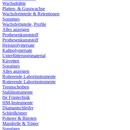
Wachsdrähte
Platten- & Gusswachse
Wachsfertigteile & Retentionen
Sonstiges
Wachsfertigteile, Profile
Alles anzeigen
Prothesenkunststoff
Prothesenkunststoff
Heisspolymersate
Kaltpolymersate
Unterfütterungsmaterial
Küvetten
Sonstiges
Alles anzeigen
Rotierende Laborinstrumente
Rotierende Laborinstrumente
Trennscheiben
Stahlinstrumente
für Frästechnik
HM-Instrumente
Diamantschleifer
Schleifkörper
Polierer & Bürsten
Mandrelle & Träger
Sonstiges