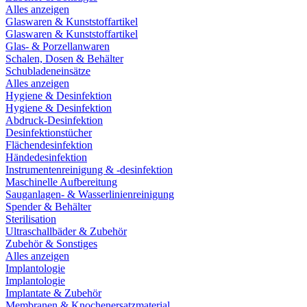
Alles anzeigen
Glaswaren & Kunststoffartikel
Glaswaren & Kunststoffartikel
Glas- & Porzellanwaren
Schalen, Dosen & Behälter
Schubladeneinsätze
Alles anzeigen
Hygiene & Desinfektion
Hygiene & Desinfektion
Abdruck-Desinfektion
Desinfektionstücher
Flächendesinfektion
Händedesinfektion
Instrumentenreinigung & -desinfektion
Maschinelle Aufbereitung
Sauganlagen- & Wasserlinienreinigung
Spender & Behälter
Sterilisation
Ultraschallbäder & Zubehör
Zubehör & Sonstiges
Alles anzeigen
Implantologie
Implantologie
Implantate & Zubehör
Membranen & Knochenersatzmaterial