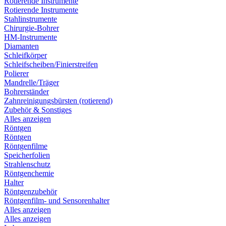
Rotierende Instrumente
Rotierende Instrumente
Stahlinstrumente
Chirurgie-Bohrer
HM-Instrumente
Diamanten
Schleifkörper
Schleifscheiben/Finierstreifen
Polierer
Mandrelle/Träger
Bohrerständer
Zahnreinigungsbürsten (rotierend)
Zubehör & Sonstiges
Alles anzeigen
Röntgen
Röntgen
Röntgenfilme
Speicherfolien
Strahlenschutz
Röntgenchemie
Halter
Röntgenzubehör
Röntgenfilm- und Sensorenhalter
Alles anzeigen
Alles anzeigen