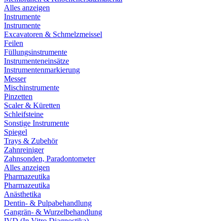
Alles anzeigen
Instrumente
Instrumente
Excavatoren & Schmelzmeissel
Feilen
Füllungsinstrumente
Instrumenteneinsätze
Instrumentenmarkierung
Messer
Mischinstrumente
Pinzetten
Scaler & Küretten
Schleifsteine
Sonstige Instrumente
Spiegel
Trays & Zubehör
Zahnreiniger
Zahnsonden, Paradontometer
Alles anzeigen
Pharmazeutika
Pharmazeutika
Anästhetika
Dentin- & Pulpabehandlung
Gangrän- & Wurzelbehandlung
IVD (In Vitro Diagnostika)