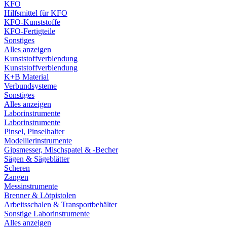
KFO
Hilfsmittel für KFO
KFO-Kunststoffe
KFO-Fertigteile
Sonstiges
Alles anzeigen
Kunststoffverblendung
Kunststoffverblendung
K+B Material
Verbundsysteme
Sonstiges
Alles anzeigen
Laborinstrumente
Laborinstrumente
Pinsel, Pinselhalter
Modellierinstrumente
Gipsmesser, Mischspatel & -Becher
Sägen & Sägeblätter
Scheren
Zangen
Messinstrumente
Brenner & Lötpistolen
Arbeitsschalen & Transportbehälter
Sonstige Laborinstrumente
Alles anzeigen