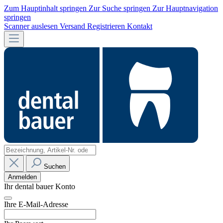
Zum Hauptinhalt springen
Zur Suche springen
Zur Hauptnavigation
springen
Scanner auslesen
Versand
Registrieren
Kontakt
Suchen
Anmelden
Ihr dental bauer Konto
Ihre E-Mail-Adresse