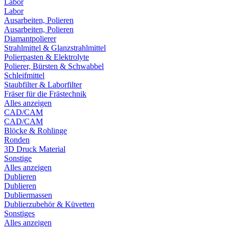
Labor
Labor
Ausarbeiten, Polieren
Ausarbeiten, Polieren
Diamantpolierer
Strahlmittel & Glanzstrahlmittel
Polierpasten & Elektrolyte
Polierer, Bürsten & Schwabbel
Schleifmittel
Staubfilter & Laborfilter
Fräser für die Frästechnik
Alles anzeigen
CAD/CAM
CAD/CAM
Blöcke & Rohlinge
Ronden
3D Druck Material
Sonstige
Alles anzeigen
Dublieren
Dublieren
Dubliermassen
Dublierzubehör & Küvetten
Sonstiges
Alles anzeigen