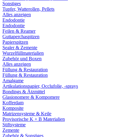
Sonstiges
Tupfer, Watterollen, Pellets
Alles anzeigen
Endodontie
Endodontie
Feilen & Reamer
Guttaperchaspitzen
Papierspitzen
Sealer & Zemente
Wurzelfüllmaterialien
Zubehör und Boxen
Alles anzeigen
Füllung & Restauration
Füllung & Restauration
Amalgame
Artikulationspapier, Occlufolie, -sprays
Bondings & Ätzmittel
Glasionomere & Kompomere
Kofferdam
Komposite
Matrizensysteme & Keile
Provisorische K + B Materialien
Stiftsysteme
Zemente
Zubehör & Sonstiges