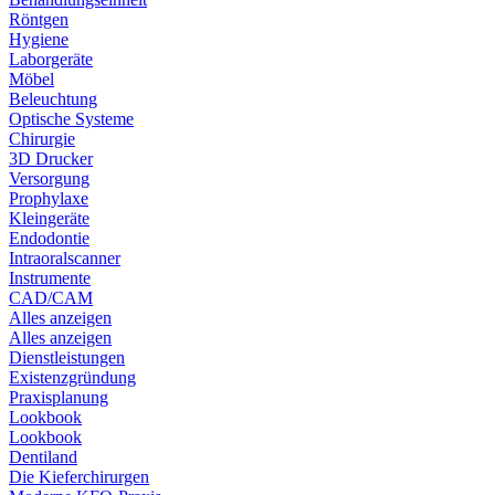
Röntgen
Hygiene
Laborgeräte
Möbel
Beleuchtung
Optische Systeme
Chirurgie
3D Drucker
Versorgung
Prophylaxe
Kleingeräte
Endodontie
Intraoralscanner
Instrumente
CAD/CAM
Alles anzeigen
Alles anzeigen
Dienstleistungen
Existenzgründung
Praxisplanung
Lookbook
Lookbook
Dentiland
Die Kieferchirurgen