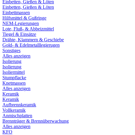
Einbetten, Gießen & Löten
Einbetten, Gießen & Löten
Einbettmassen
Hilfsmittel & Gußringe
NEM-Legierungen
Lote, Fluß- & Abbeizmittel
Tiegel & Einsätze
Drähte, Klammern & Geschiebe
Gold- & Edelmetalllegierugen
Sonstiges
Alles anzeigen
Isolierung
Isolierung
Isoliermittel
Stumpflacke
Knetmassen
Alles anzeigen
Keramik
Keramik
Aufbrennkeramik
Vollkeramik
Anmischplatten
Brennträger & Brennüberwachung
Alles anzeigen
KFO