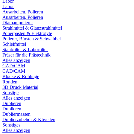
Labor
Labor
Ausarbeiten, Polieren
Ausarbeiten, Polieren
Diamantpolierer
Strahlmittel & Glanzstrahlmittel
Polierpasten & Elektrolyte
Polierer, Bürsten & Schwabbel
Schleifmittel
Staubfilter & Laborfilter
Fräser für die Frästechnik
Alles anzeigen
CAD/CAM
CAD/CAM
Blöcke & Rohlinge
Ronden
3D Druck Material
Sonstige
Alles anzeigen
Dublieren
Dublieren
Dubliermassen
Dublierzubehör & Küvetten
Sonstiges
Alles anzeigen