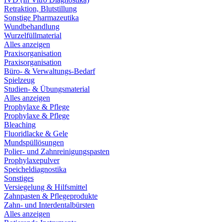
Retraktion, Blutstillung
Sonstige Pharmazeutika
Wundbehandlung
Wurzelfüllmaterial
Alles anzeigen
Praxisorganisation
Praxisorganisation
Büro- & Verwaltungs-Bedarf
Spielzeug
Studien- & Übungsmaterial
Alles anzeigen
Prophylaxe & Pflege
Prophylaxe & Pflege
Bleaching
Fluoridlacke & Gele
Mundspüllösungen
Polier- und Zahnreinigungspasten
Prophylaxepulver
Speicheldiagnostika
Sonstiges
Versiegelung & Hilfsmittel
Zahnpasten & Pflegeprodukte
Zahn- und Interdentalbürsten
Alles anzeigen