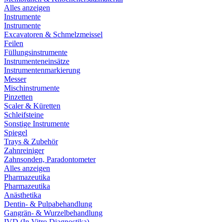
Alles anzeigen
Instrumente
Instrumente
Excavatoren & Schmelzmeissel
Feilen
Füllungsinstrumente
Instrumenteneinsätze
Instrumentenmarkierung
Messer
Mischinstrumente
Pinzetten
Scaler & Küretten
Schleifsteine
Sonstige Instrumente
Spiegel
Trays & Zubehör
Zahnreiniger
Zahnsonden, Paradontometer
Alles anzeigen
Pharmazeutika
Pharmazeutika
Anästhetika
Dentin- & Pulpabehandlung
Gangrän- & Wurzelbehandlung
IVD (In Vitro Diagnostika)