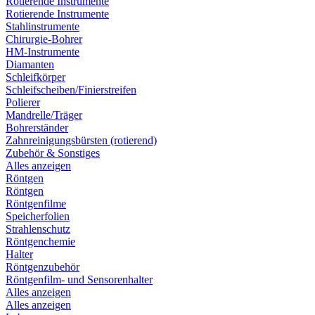
Rotierende Instrumente
Rotierende Instrumente
Stahlinstrumente
Chirurgie-Bohrer
HM-Instrumente
Diamanten
Schleifkörper
Schleifscheiben/Finierstreifen
Polierer
Mandrelle/Träger
Bohrerständer
Zahnreinigungsbürsten (rotierend)
Zubehör & Sonstiges
Alles anzeigen
Röntgen
Röntgen
Röntgenfilme
Speicherfolien
Strahlenschutz
Röntgenchemie
Halter
Röntgenzubehör
Röntgenfilm- und Sensorenhalter
Alles anzeigen
Alles anzeigen