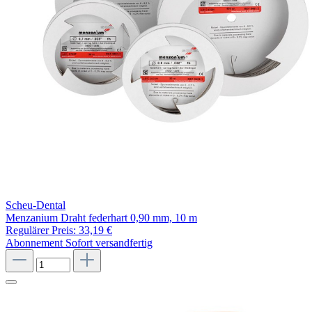
Scheu-Dental
Menzanium Draht federhart 0,90 mm, 10 m
Regulärer Preis:
33,19 €
Abonnement
Sofort versandfertig