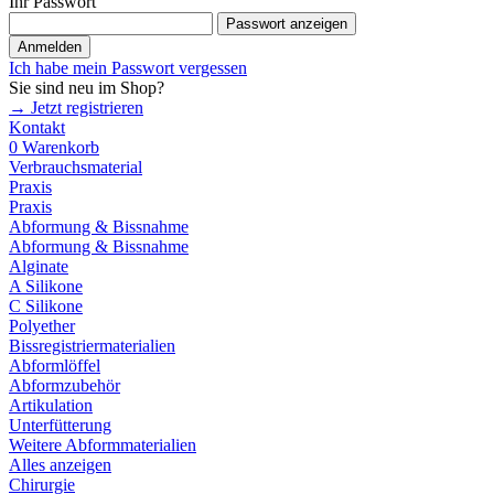
Ihr Passwort
Passwort anzeigen
Anmelden
Ich habe mein Passwort vergessen
Sie sind neu im Shop?
→ Jetzt registrieren
Kontakt
0
Warenkorb
Verbrauchsmaterial
Praxis
Praxis
Abformung & Bissnahme
Abformung & Bissnahme
Alginate
A Silikone
C Silikone
Polyether
Bissregistriermaterialien
Abformlöffel
Abformzubehör
Artikulation
Unterfütterung
Weitere Abformmaterialien
Alles anzeigen
Chirurgie