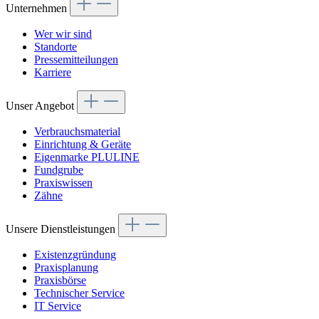
Unternehmen
Wer wir sind
Standorte
Pressemitteilungen
Karriere
Unser Angebot
Verbrauchsmaterial
Einrichtung & Geräte
Eigenmarke PLULINE
Fundgrube
Praxiswissen
Zähne
Unsere Dienstleistungen
Existenzgründung
Praxisplanung
Praxisbörse
Technischer Service
IT Service