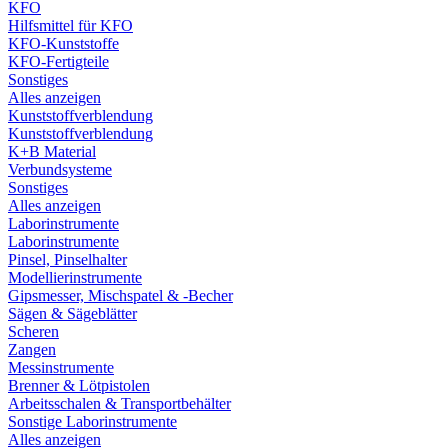
KFO
Hilfsmittel für KFO
KFO-Kunststoffe
KFO-Fertigteile
Sonstiges
Alles anzeigen
Kunststoffverblendung
Kunststoffverblendung
K+B Material
Verbundsysteme
Sonstiges
Alles anzeigen
Laborinstrumente
Laborinstrumente
Pinsel, Pinselhalter
Modellierinstrumente
Gipsmesser, Mischspatel & -Becher
Sägen & Sägeblätter
Scheren
Zangen
Messinstrumente
Brenner & Lötpistolen
Arbeitsschalen & Transportbehälter
Sonstige Laborinstrumente
Alles anzeigen