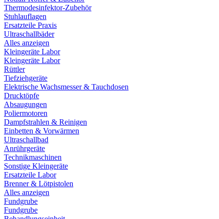
Thermodesinfektor-Zubehör
Stuhlauflagen
Ersatzteile Praxis
Ultraschallbäder
Alles anzeigen
Kleingeräte Labor
Kleingeräte Labor
Rüttler
Tiefziehgeräte
Elektrische Wachsmesser & Tauchdosen
Drucktöpfe
Absaugungen
Poliermotoren
Dampfstrahlen & Reinigen
Einbetten & Vorwärmen
Ultraschallbad
Anrührgeräte
Technikmaschinen
Sonstige Kleingeräte
Ersatzteile Labor
Brenner & Lötpistolen
Alles anzeigen
Fundgrube
Fundgrube
Behandlungseinheit