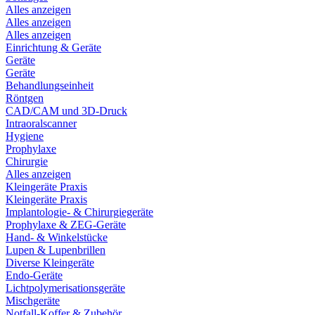
Alles anzeigen
Alles anzeigen
Alles anzeigen
Einrichtung & Geräte
Geräte
Geräte
Behandlungseinheit
Röntgen
CAD/CAM und 3D-Druck
Intraoralscanner
Hygiene
Prophylaxe
Chirurgie
Alles anzeigen
Kleingeräte Praxis
Kleingeräte Praxis
Implantologie- & Chirurgiegeräte
Prophylaxe & ZEG-Geräte
Hand- & Winkelstücke
Lupen & Lupenbrillen
Diverse Kleingeräte
Endo-Geräte
Lichtpolymerisationsgeräte
Mischgeräte
Notfall-Koffer & Zubehör