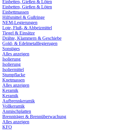
Einbetten, Gießen & Löten
Einbetten, Gießen & Löten
Einbettmassen
Hilfsmittel & Gußringe
NEM-Legierungen
Lote, Fluß- & Abbeizmittel
Tiegel & Einsätze
Drähte, Klammern & Geschiebe
Gold- & Edelmetalllegierugen
Sonstiges
Alles anzeigen
Isolierung
Isolierung
Isoliermittel
Stumpflacke
Knetmassen
Alles anzeigen
Keramik
Keramik
Aufbrennkeramik
Vollkeramik
Anmischplatten
Brennträger & Brennüberwachung
Alles anzeigen
KFO