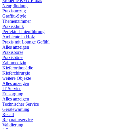
Moderne KFO-Praxis
Neugründung
Praxisumzug
Graffiti-Style
Themenzimmer
Praxisklinik
Perfekte Linienführung
Ambiente in Holz
Praxis mit Lounge Gefühl
Alles anzeigen
Praxisbörse
Praxisbörse
Zahnmedizin
Kieferorthopädie
Kieferchirurgie
weitere Objekte
Alles anzeigen
IT Service
Entsorgung
Alles anzeigen
Technischer Service
Gerätewartung
Recall
Reparaturservice
Validierung