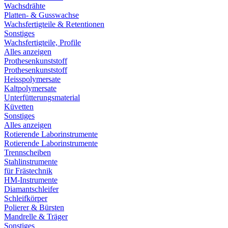
Wachsdrähte
Platten- & Gusswachse
Wachsfertigteile & Retentionen
Sonstiges
Wachsfertigteile, Profile
Alles anzeigen
Prothesenkunststoff
Prothesenkunststoff
Heisspolymersate
Kaltpolymersate
Unterfütterungsmaterial
Küvetten
Sonstiges
Alles anzeigen
Rotierende Laborinstrumente
Rotierende Laborinstrumente
Trennscheiben
Stahlinstrumente
für Frästechnik
HM-Instrumente
Diamantschleifer
Schleifkörper
Polierer & Bürsten
Mandrelle & Träger
Sonstiges