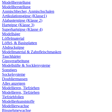
Modellherstellung
Modellherstellung
Anmischbecher, Anmischschalen
Artikulationsgipse (Klasse1)
Alabastergipse (Klasse 2)
Hartgipse (Klasse 3)
Superhartgipse (Klasse 4)
Modellsäge
Löffelmaterial
Löffel- & Basisplatten
Abdruckgipse
Modellmaterial & Zahnfleischmasken
Tauchhärter
Gipsverarbeitung
Modellstifte & Socklersysteme
Sonstiges
Sockelsysteme
Doubliermassen
Alles anzeigen
Modellieren, Tiefziehen
Modellieren, Tiefziehen
Tiefziehfolien
Modellierkunststoffe
Modellierwachse
Bissnehmewachse