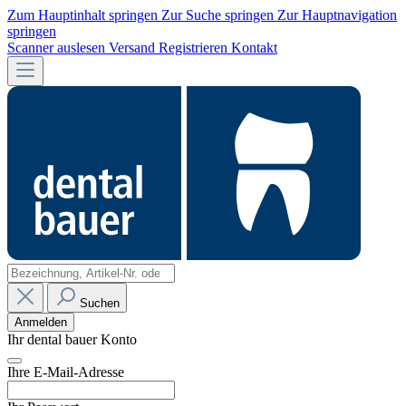
Zum Hauptinhalt springen
Zur Suche springen
Zur Hauptnavigation
springen
Scanner auslesen
Versand
Registrieren
Kontakt
Suchen
Anmelden
Ihr dental bauer Konto
Ihre E-Mail-Adresse