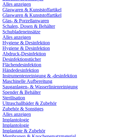
Alles anzeigen
Glaswaren & Kunststoffartikel
Glaswaren & Kunststoffartikel
Glas- & Porzellanwaren
Schalen, Dosen & Behälter
Schubladeneinsätze
Alles anzeigen
Hygiene & Desinfektion
Hygiene & Desinfektion
Abdruck-Desinfektion
Desinfektionstücher
Flächendesinfektion
Händedesinfektion
Instrumentenreinigung & -desinfektion
Maschinelle Aufbereitung
Sauganlagen- & Wasserlinienreinigung
Spender & Behälter
Sterilisation
Ultraschallbäder & Zubehör
Zubehör & Sonstiges
Alles anzeigen
Implantologie
Implantologie
Implantate & Zubehör
Membranen & Knochenersatzmaterial