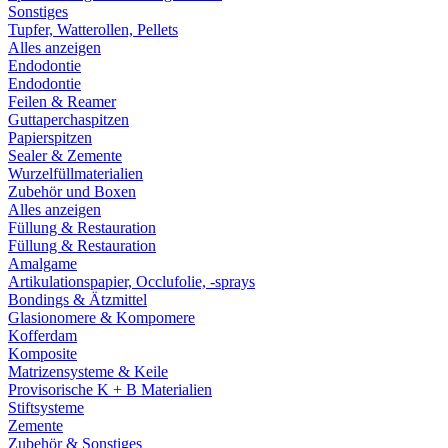
Sonstiges
Tupfer, Watterollen, Pellets
Alles anzeigen
Endodontie
Endodontie
Feilen & Reamer
Guttaperchaspitzen
Papierspitzen
Sealer & Zemente
Wurzelfüllmaterialien
Zubehör und Boxen
Alles anzeigen
Füllung & Restauration
Füllung & Restauration
Amalgame
Artikulationspapier, Occlufolie, -sprays
Bondings & Ätzmittel
Glasionomere & Kompomere
Kofferdam
Komposite
Matrizensysteme & Keile
Provisorische K + B Materialien
Stiftsysteme
Zemente
Zubehör & Sonstiges