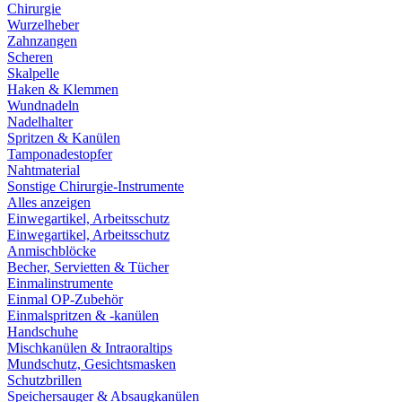
Chirurgie
Wurzelheber
Zahnzangen
Scheren
Skalpelle
Haken & Klemmen
Wundnadeln
Nadelhalter
Spritzen & Kanülen
Tamponadestopfer
Nahtmaterial
Sonstige Chirurgie-Instrumente
Alles anzeigen
Einwegartikel, Arbeitsschutz
Einwegartikel, Arbeitsschutz
Anmischblöcke
Becher, Servietten & Tücher
Einmalinstrumente
Einmal OP-Zubehör
Einmalspritzen & -kanülen
Handschuhe
Mischkanülen & Intraoraltips
Mundschutz, Gesichtsmasken
Schutzbrillen
Speichersauger & Absaugkanülen