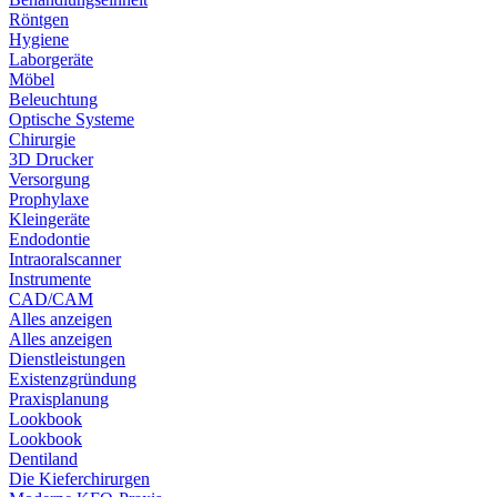
Röntgen
Hygiene
Laborgeräte
Möbel
Beleuchtung
Optische Systeme
Chirurgie
3D Drucker
Versorgung
Prophylaxe
Kleingeräte
Endodontie
Intraoralscanner
Instrumente
CAD/CAM
Alles anzeigen
Alles anzeigen
Dienstleistungen
Existenzgründung
Praxisplanung
Lookbook
Lookbook
Dentiland
Die Kieferchirurgen