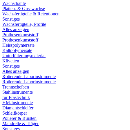
Wachsdrähte
Platten- & Gusswachse
Wachsfertigteile & Retentionen
Sonstiges
Wachsfertigteile, Profile
Alles anzeigen
Prothesenkunststoff
Prothesenkunststoff
Heisspolymersate
Kaltpolymersate
Unterfütterungsmaterial
Küvetten
Sonstiges
Alles anzeigen
Rotierende Laborinstrumente
Rotierende Laborinstrumente
Trennscheiben
Stahlinstrumente
für Frästechnik
HM-Instrumente
Diamantschleifer
Schleifkörper
Polierer & Bürsten
Mandrelle & Träger
Sonstiges