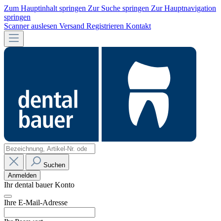
Zum Hauptinhalt springen
Zur Suche springen
Zur Hauptnavigation
springen
Scanner auslesen
Versand
Registrieren
Kontakt
Suchen
Anmelden
Ihr dental bauer Konto
Ihre E-Mail-Adresse