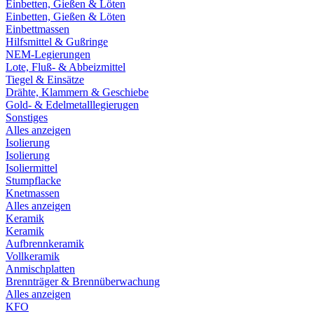
Einbetten, Gießen & Löten
Einbetten, Gießen & Löten
Einbettmassen
Hilfsmittel & Gußringe
NEM-Legierungen
Lote, Fluß- & Abbeizmittel
Tiegel & Einsätze
Drähte, Klammern & Geschiebe
Gold- & Edelmetalllegierugen
Sonstiges
Alles anzeigen
Isolierung
Isolierung
Isoliermittel
Stumpflacke
Knetmassen
Alles anzeigen
Keramik
Keramik
Aufbrennkeramik
Vollkeramik
Anmischplatten
Brennträger & Brennüberwachung
Alles anzeigen
KFO