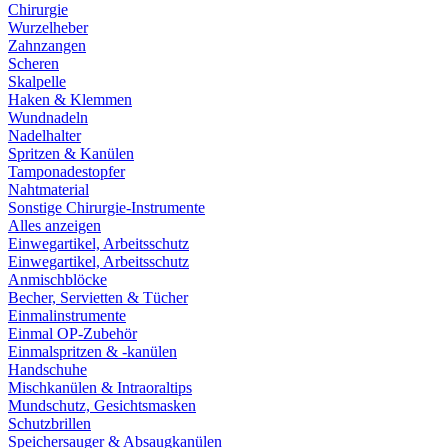
Chirurgie
Wurzelheber
Zahnzangen
Scheren
Skalpelle
Haken & Klemmen
Wundnadeln
Nadelhalter
Spritzen & Kanülen
Tamponadestopfer
Nahtmaterial
Sonstige Chirurgie-Instrumente
Alles anzeigen
Einwegartikel, Arbeitsschutz
Einwegartikel, Arbeitsschutz
Anmischblöcke
Becher, Servietten & Tücher
Einmalinstrumente
Einmal OP-Zubehör
Einmalspritzen & -kanülen
Handschuhe
Mischkanülen & Intraoraltips
Mundschutz, Gesichtsmasken
Schutzbrillen
Speichersauger & Absaugkanülen