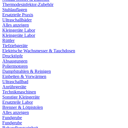
Thermodesinfektor-Zubehör
Stuhlauflagen
Ersatzteile Praxis
Ultraschallbäder
Alles anzeigen
Kleingeräte Labor
Kleingeräte Labor
Rüttler
Tiefziehgeräte
Elektrische Wachsmesser & Tauchdosen
Drucktöpfe
Absaugungen
Poliermotoren
Dampfstrahlen & Reinigen
Einbetten & Vorwärmen
Ultraschallbad
Anrührgeräte
Technikmaschinen
Sonstige Kleingeräte
Ersatzteile Labor
Brenner & Lötpistolen
Alles anzeigen
Fundgrube
Fundgrube
Behandlungseinheit