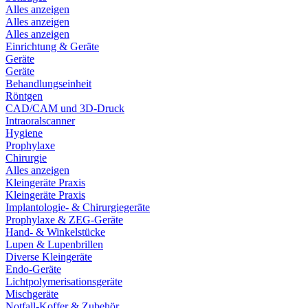
Alles anzeigen
Alles anzeigen
Alles anzeigen
Einrichtung & Geräte
Geräte
Geräte
Behandlungseinheit
Röntgen
CAD/CAM und 3D-Druck
Intraoralscanner
Hygiene
Prophylaxe
Chirurgie
Alles anzeigen
Kleingeräte Praxis
Kleingeräte Praxis
Implantologie- & Chirurgiegeräte
Prophylaxe & ZEG-Geräte
Hand- & Winkelstücke
Lupen & Lupenbrillen
Diverse Kleingeräte
Endo-Geräte
Lichtpolymerisationsgeräte
Mischgeräte
Notfall-Koffer & Zubehör