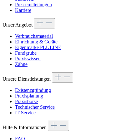
Pressemitteilungen
Karriere
Unser Angebot
Verbrauchsmaterial
Einrichtung & Geräte
Eigenmarke PLULINE
Fundgrube
Praxiswissen
Zähne
Unsere Dienstleistungen
Existenzgründung
Praxisplanung
Praxisbörse
Technischer Service
IT Service
Hilfe & Informationen
FAQ