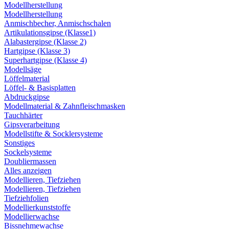
Modellherstellung
Modellherstellung
Anmischbecher, Anmischschalen
Artikulationsgipse (Klasse1)
Alabastergipse (Klasse 2)
Hartgipse (Klasse 3)
Superhartgipse (Klasse 4)
Modellsäge
Löffelmaterial
Löffel- & Basisplatten
Abdruckgipse
Modellmaterial & Zahnfleischmasken
Tauchhärter
Gipsverarbeitung
Modellstifte & Socklersysteme
Sonstiges
Sockelsysteme
Doubliermassen
Alles anzeigen
Modellieren, Tiefziehen
Modellieren, Tiefziehen
Tiefziehfolien
Modellierkunststoffe
Modellierwachse
Bissnehmewachse