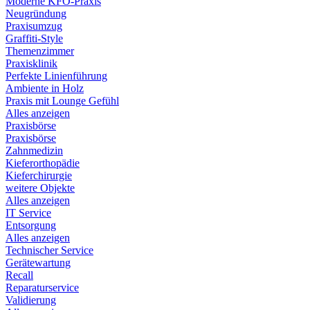
Moderne KFO-Praxis
Neugründung
Praxisumzug
Graffiti-Style
Themenzimmer
Praxisklinik
Perfekte Linienführung
Ambiente in Holz
Praxis mit Lounge Gefühl
Alles anzeigen
Praxisbörse
Praxisbörse
Zahnmedizin
Kieferorthopädie
Kieferchirurgie
weitere Objekte
Alles anzeigen
IT Service
Entsorgung
Alles anzeigen
Technischer Service
Gerätewartung
Recall
Reparaturservice
Validierung