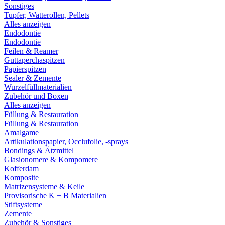
Sonstiges
Tupfer, Watterollen, Pellets
Alles anzeigen
Endodontie
Endodontie
Feilen & Reamer
Guttaperchaspitzen
Papierspitzen
Sealer & Zemente
Wurzelfüllmaterialien
Zubehör und Boxen
Alles anzeigen
Füllung & Restauration
Füllung & Restauration
Amalgame
Artikulationspapier, Occlufolie, -sprays
Bondings & Ätzmittel
Glasionomere & Kompomere
Kofferdam
Komposite
Matrizensysteme & Keile
Provisorische K + B Materialien
Stiftsysteme
Zemente
Zubehör & Sonstiges