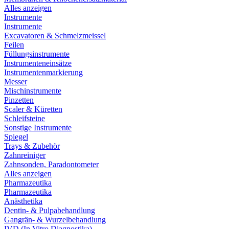
Alles anzeigen
Instrumente
Instrumente
Excavatoren & Schmelzmeissel
Feilen
Füllungsinstrumente
Instrumenteneinsätze
Instrumentenmarkierung
Messer
Mischinstrumente
Pinzetten
Scaler & Küretten
Schleifsteine
Sonstige Instrumente
Spiegel
Trays & Zubehör
Zahnreiniger
Zahnsonden, Paradontometer
Alles anzeigen
Pharmazeutika
Pharmazeutika
Anästhetika
Dentin- & Pulpabehandlung
Gangrän- & Wurzelbehandlung
IVD (In Vitro Diagnostika)