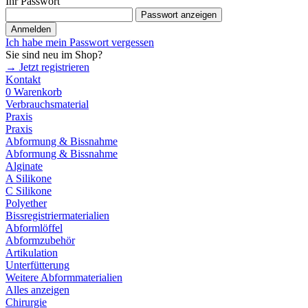
Ihr Passwort
Passwort anzeigen
Anmelden
Ich habe mein Passwort vergessen
Sie sind neu im Shop?
→ Jetzt registrieren
Kontakt
0
Warenkorb
Verbrauchsmaterial
Praxis
Praxis
Abformung & Bissnahme
Abformung & Bissnahme
Alginate
A Silikone
C Silikone
Polyether
Bissregistriermaterialien
Abformlöffel
Abformzubehör
Artikulation
Unterfütterung
Weitere Abformmaterialien
Alles anzeigen
Chirurgie