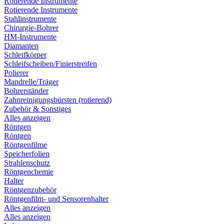
Rotierende Instrumente
Rotierende Instrumente
Stahlinstrumente
Chirurgie-Bohrer
HM-Instrumente
Diamanten
Schleifkörper
Schleifscheiben/Finierstreifen
Polierer
Mandrelle/Träger
Bohrerständer
Zahnreinigungsbürsten (rotierend)
Zubehör & Sonstiges
Alles anzeigen
Röntgen
Röntgen
Röntgenfilme
Speicherfolien
Strahlenschutz
Röntgenchemie
Halter
Röntgenzubehör
Röntgenfilm- und Sensorenhalter
Alles anzeigen
Alles anzeigen