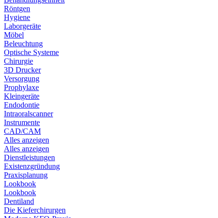
Röntgen
Hygiene
Laborgeräte
Möbel
Beleuchtung
Optische Systeme
Chirurgie
3D Drucker
Versorgung
Prophylaxe
Kleingeräte
Endodontie
Intraoralscanner
Instrumente
CAD/CAM
Alles anzeigen
Alles anzeigen
Dienstleistungen
Existenzgründung
Praxisplanung
Lookbook
Lookbook
Dentiland
Die Kieferchirurgen