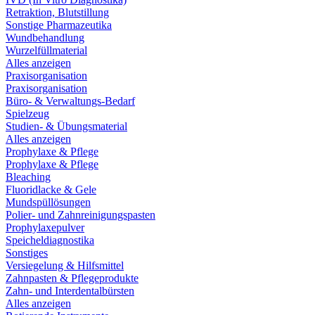
Retraktion, Blutstillung
Sonstige Pharmazeutika
Wundbehandlung
Wurzelfüllmaterial
Alles anzeigen
Praxisorganisation
Praxisorganisation
Büro- & Verwaltungs-Bedarf
Spielzeug
Studien- & Übungsmaterial
Alles anzeigen
Prophylaxe & Pflege
Prophylaxe & Pflege
Bleaching
Fluoridlacke & Gele
Mundspüllösungen
Polier- und Zahnreinigungspasten
Prophylaxepulver
Speicheldiagnostika
Sonstiges
Versiegelung & Hilfsmittel
Zahnpasten & Pflegeprodukte
Zahn- und Interdentalbürsten
Alles anzeigen