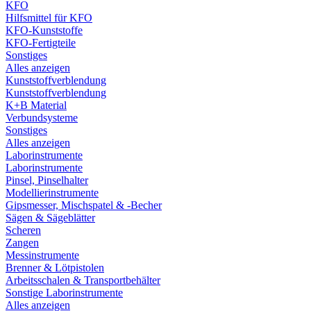
KFO
Hilfsmittel für KFO
KFO-Kunststoffe
KFO-Fertigteile
Sonstiges
Alles anzeigen
Kunststoffverblendung
Kunststoffverblendung
K+B Material
Verbundsysteme
Sonstiges
Alles anzeigen
Laborinstrumente
Laborinstrumente
Pinsel, Pinselhalter
Modellierinstrumente
Gipsmesser, Mischspatel & -Becher
Sägen & Sägeblätter
Scheren
Zangen
Messinstrumente
Brenner & Lötpistolen
Arbeitsschalen & Transportbehälter
Sonstige Laborinstrumente
Alles anzeigen