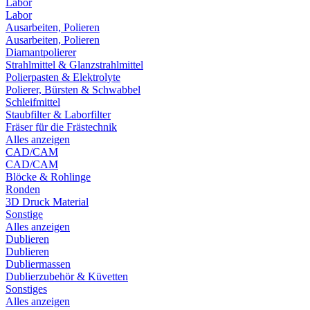
Labor
Labor
Ausarbeiten, Polieren
Ausarbeiten, Polieren
Diamantpolierer
Strahlmittel & Glanzstrahlmittel
Polierpasten & Elektrolyte
Polierer, Bürsten & Schwabbel
Schleifmittel
Staubfilter & Laborfilter
Fräser für die Frästechnik
Alles anzeigen
CAD/CAM
CAD/CAM
Blöcke & Rohlinge
Ronden
3D Druck Material
Sonstige
Alles anzeigen
Dublieren
Dublieren
Dubliermassen
Dublierzubehör & Küvetten
Sonstiges
Alles anzeigen