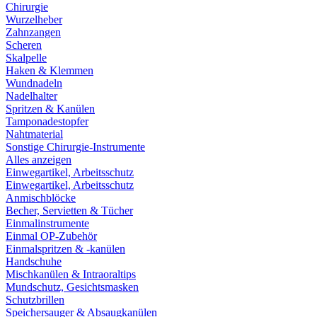
Chirurgie
Wurzelheber
Zahnzangen
Scheren
Skalpelle
Haken & Klemmen
Wundnadeln
Nadelhalter
Spritzen & Kanülen
Tamponadestopfer
Nahtmaterial
Sonstige Chirurgie-Instrumente
Alles anzeigen
Einwegartikel, Arbeitsschutz
Einwegartikel, Arbeitsschutz
Anmischblöcke
Becher, Servietten & Tücher
Einmalinstrumente
Einmal OP-Zubehör
Einmalspritzen & -kanülen
Handschuhe
Mischkanülen & Intraoraltips
Mundschutz, Gesichtsmasken
Schutzbrillen
Speichersauger & Absaugkanülen