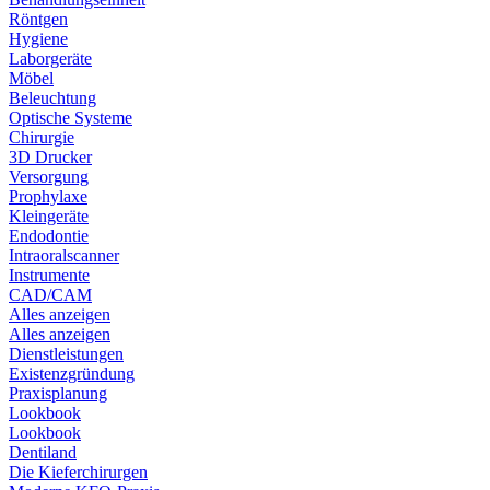
Röntgen
Hygiene
Laborgeräte
Möbel
Beleuchtung
Optische Systeme
Chirurgie
3D Drucker
Versorgung
Prophylaxe
Kleingeräte
Endodontie
Intraoralscanner
Instrumente
CAD/CAM
Alles anzeigen
Alles anzeigen
Dienstleistungen
Existenzgründung
Praxisplanung
Lookbook
Lookbook
Dentiland
Die Kieferchirurgen