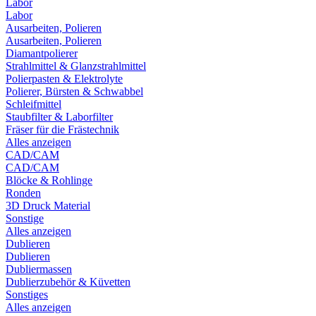
Labor
Labor
Ausarbeiten, Polieren
Ausarbeiten, Polieren
Diamantpolierer
Strahlmittel & Glanzstrahlmittel
Polierpasten & Elektrolyte
Polierer, Bürsten & Schwabbel
Schleifmittel
Staubfilter & Laborfilter
Fräser für die Frästechnik
Alles anzeigen
CAD/CAM
CAD/CAM
Blöcke & Rohlinge
Ronden
3D Druck Material
Sonstige
Alles anzeigen
Dublieren
Dublieren
Dubliermassen
Dublierzubehör & Küvetten
Sonstiges
Alles anzeigen