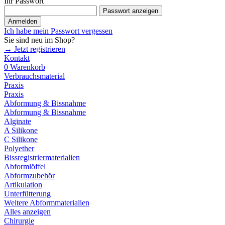
Ihr Passwort
Passwort anzeigen
Anmelden
Ich habe mein Passwort vergessen
Sie sind neu im Shop?
→ Jetzt registrieren
Kontakt
0
Warenkorb
Verbrauchsmaterial
Praxis
Praxis
Abformung & Bissnahme
Abformung & Bissnahme
Alginate
A Silikone
C Silikone
Polyether
Bissregistriermaterialien
Abformlöffel
Abformzubehör
Artikulation
Unterfütterung
Weitere Abformmaterialien
Alles anzeigen
Chirurgie