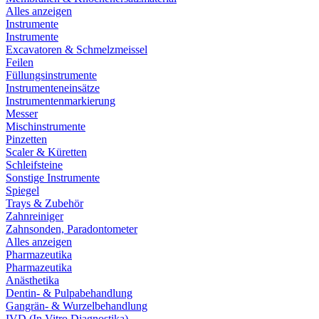
Alles anzeigen
Instrumente
Instrumente
Excavatoren & Schmelzmeissel
Feilen
Füllungsinstrumente
Instrumenteneinsätze
Instrumentenmarkierung
Messer
Mischinstrumente
Pinzetten
Scaler & Küretten
Schleifsteine
Sonstige Instrumente
Spiegel
Trays & Zubehör
Zahnreiniger
Zahnsonden, Paradontometer
Alles anzeigen
Pharmazeutika
Pharmazeutika
Anästhetika
Dentin- & Pulpabehandlung
Gangrän- & Wurzelbehandlung
IVD (In Vitro Diagnostika)