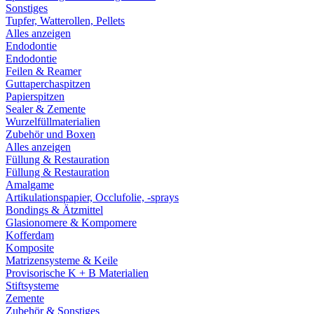
Sonstiges
Tupfer, Watterollen, Pellets
Alles anzeigen
Endodontie
Endodontie
Feilen & Reamer
Guttaperchaspitzen
Papierspitzen
Sealer & Zemente
Wurzelfüllmaterialien
Zubehör und Boxen
Alles anzeigen
Füllung & Restauration
Füllung & Restauration
Amalgame
Artikulationspapier, Occlufolie, -sprays
Bondings & Ätzmittel
Glasionomere & Kompomere
Kofferdam
Komposite
Matrizensysteme & Keile
Provisorische K + B Materialien
Stiftsysteme
Zemente
Zubehör & Sonstiges