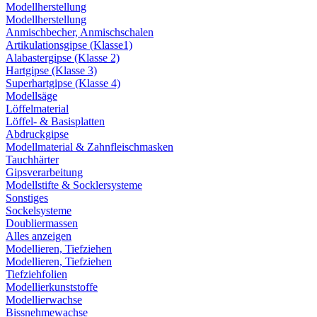
Modellherstellung
Modellherstellung
Anmischbecher, Anmischschalen
Artikulationsgipse (Klasse1)
Alabastergipse (Klasse 2)
Hartgipse (Klasse 3)
Superhartgipse (Klasse 4)
Modellsäge
Löffelmaterial
Löffel- & Basisplatten
Abdruckgipse
Modellmaterial & Zahnfleischmasken
Tauchhärter
Gipsverarbeitung
Modellstifte & Socklersysteme
Sonstiges
Sockelsysteme
Doubliermassen
Alles anzeigen
Modellieren, Tiefziehen
Modellieren, Tiefziehen
Tiefziehfolien
Modellierkunststoffe
Modellierwachse
Bissnehmewachse