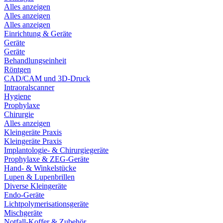
Alles anzeigen
Alles anzeigen
Alles anzeigen
Einrichtung & Geräte
Geräte
Geräte
Behandlungseinheit
Röntgen
CAD/CAM und 3D-Druck
Intraoralscanner
Hygiene
Prophylaxe
Chirurgie
Alles anzeigen
Kleingeräte Praxis
Kleingeräte Praxis
Implantologie- & Chirurgiegeräte
Prophylaxe & ZEG-Geräte
Hand- & Winkelstücke
Lupen & Lupenbrillen
Diverse Kleingeräte
Endo-Geräte
Lichtpolymerisationsgeräte
Mischgeräte
Notfall-Koffer & Zubehör