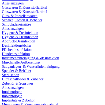
Alles anzeigen
Glaswaren & Kunststoffartikel
Glaswaren & Kunststoffartikel
Glas- & Porzellanwaren
Schalen, Dosen & Behälter
Schubladeneinsätze
Alles anzeigen
Hygiene & Desinfektion
Hygiene & Desinfektion
Abdruck-Desinfektion
Desinfektionstücher
Flächendesinfektion
Händedesinfektion
Instrumentenreinigung & -desinfektion
Maschinelle Aufbereitung
Sauganlagen- & Wasserlinienreinigung
Spender & Behälter
Sterilisation
Ultraschallbäder & Zubehör
Zubehör & Sonstiges
Alles anzeigen
Implantologie
Implantologie
Implantate & Zubehör
Membranen & Knochenersatzmaterial