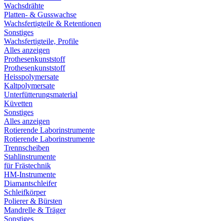
Wachsdrähte
Platten- & Gusswachse
Wachsfertigteile & Retentionen
Sonstiges
Wachsfertigteile, Profile
Alles anzeigen
Prothesenkunststoff
Prothesenkunststoff
Heisspolymersate
Kaltpolymersate
Unterfütterungsmaterial
Küvetten
Sonstiges
Alles anzeigen
Rotierende Laborinstrumente
Rotierende Laborinstrumente
Trennscheiben
Stahlinstrumente
für Frästechnik
HM-Instrumente
Diamantschleifer
Schleifkörper
Polierer & Bürsten
Mandrelle & Träger
Sonstiges