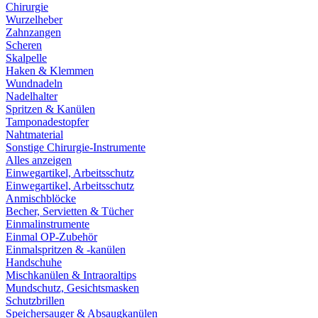
Chirurgie
Wurzelheber
Zahnzangen
Scheren
Skalpelle
Haken & Klemmen
Wundnadeln
Nadelhalter
Spritzen & Kanülen
Tamponadestopfer
Nahtmaterial
Sonstige Chirurgie-Instrumente
Alles anzeigen
Einwegartikel, Arbeitsschutz
Einwegartikel, Arbeitsschutz
Anmischblöcke
Becher, Servietten & Tücher
Einmalinstrumente
Einmal OP-Zubehör
Einmalspritzen & -kanülen
Handschuhe
Mischkanülen & Intraoraltips
Mundschutz, Gesichtsmasken
Schutzbrillen
Speichersauger & Absaugkanülen