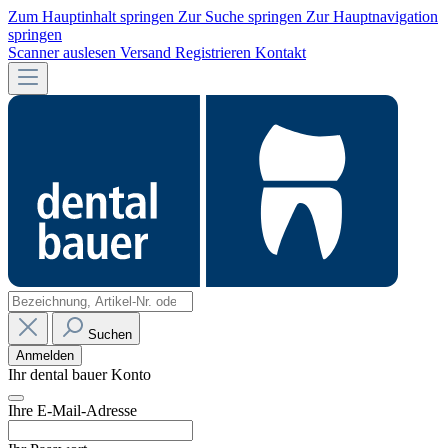
Zum Hauptinhalt springen
Zur Suche springen
Zur Hauptnavigation
springen
Scanner auslesen
Versand
Registrieren
Kontakt
Suchen
Anmelden
Ihr dental bauer Konto
Ihre E-Mail-Adresse