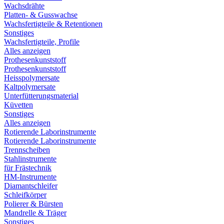
Wachsdrähte
Platten- & Gusswachse
Wachsfertigteile & Retentionen
Sonstiges
Wachsfertigteile, Profile
Alles anzeigen
Prothesenkunststoff
Prothesenkunststoff
Heisspolymersate
Kaltpolymersate
Unterfütterungsmaterial
Küvetten
Sonstiges
Alles anzeigen
Rotierende Laborinstrumente
Rotierende Laborinstrumente
Trennscheiben
Stahlinstrumente
für Frästechnik
HM-Instrumente
Diamantschleifer
Schleifkörper
Polierer & Bürsten
Mandrelle & Träger
Sonstiges