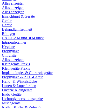
Alles anzeigen
Alles anzeigen
Alles anzeigen
Einrichtung & Geräte
Geräte
Geräte
Behandlungseinheit
Röntgen
CAD/CAM und 3D-Druck
Intraoralscanner
Hygiene
Prophylaxe
Chirurgie
Alles anzeigen
Kleingeräte Praxis
Kleingeräte Praxis
Implantologie- & Chirurgiegeräte
Prophylaxe & ZEG-Geräte
Hand- & Winkelstücke
Lupen & Lupenbrillen
Diverse Kleingeräte
Endo-Geräte
Lichtpolymerisationsgeräte
Mischgeräte
Notfall-Koffer & Zubehör