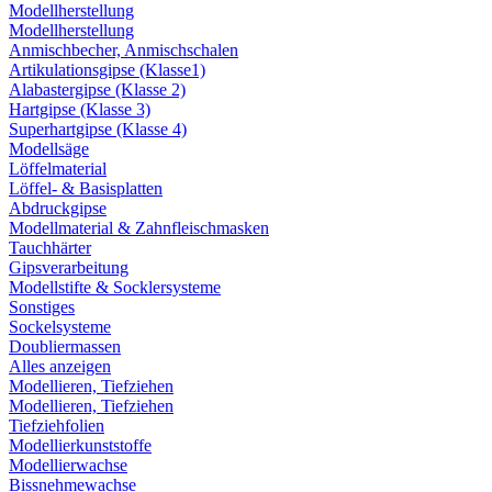
Modellherstellung
Modellherstellung
Anmischbecher, Anmischschalen
Artikulationsgipse (Klasse1)
Alabastergipse (Klasse 2)
Hartgipse (Klasse 3)
Superhartgipse (Klasse 4)
Modellsäge
Löffelmaterial
Löffel- & Basisplatten
Abdruckgipse
Modellmaterial & Zahnfleischmasken
Tauchhärter
Gipsverarbeitung
Modellstifte & Socklersysteme
Sonstiges
Sockelsysteme
Doubliermassen
Alles anzeigen
Modellieren, Tiefziehen
Modellieren, Tiefziehen
Tiefziehfolien
Modellierkunststoffe
Modellierwachse
Bissnehmewachse