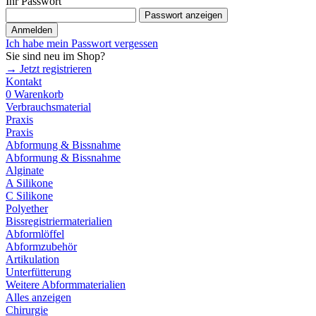
Ihr Passwort
Passwort anzeigen
Anmelden
Ich habe mein Passwort vergessen
Sie sind neu im Shop?
→ Jetzt registrieren
Kontakt
0
Warenkorb
Verbrauchsmaterial
Praxis
Praxis
Abformung & Bissnahme
Abformung & Bissnahme
Alginate
A Silikone
C Silikone
Polyether
Bissregistriermaterialien
Abformlöffel
Abformzubehör
Artikulation
Unterfütterung
Weitere Abformmaterialien
Alles anzeigen
Chirurgie