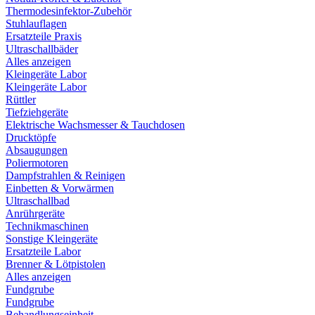
Thermodesinfektor-Zubehör
Stuhlauflagen
Ersatzteile Praxis
Ultraschallbäder
Alles anzeigen
Kleingeräte Labor
Kleingeräte Labor
Rüttler
Tiefziehgeräte
Elektrische Wachsmesser & Tauchdosen
Drucktöpfe
Absaugungen
Poliermotoren
Dampfstrahlen & Reinigen
Einbetten & Vorwärmen
Ultraschallbad
Anrührgeräte
Technikmaschinen
Sonstige Kleingeräte
Ersatzteile Labor
Brenner & Lötpistolen
Alles anzeigen
Fundgrube
Fundgrube
Behandlungseinheit