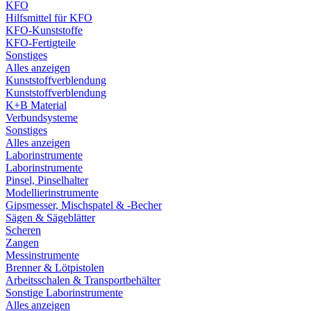
KFO
Hilfsmittel für KFO
KFO-Kunststoffe
KFO-Fertigteile
Sonstiges
Alles anzeigen
Kunststoffverblendung
Kunststoffverblendung
K+B Material
Verbundsysteme
Sonstiges
Alles anzeigen
Laborinstrumente
Laborinstrumente
Pinsel, Pinselhalter
Modellierinstrumente
Gipsmesser, Mischspatel & -Becher
Sägen & Sägeblätter
Scheren
Zangen
Messinstrumente
Brenner & Lötpistolen
Arbeitsschalen & Transportbehälter
Sonstige Laborinstrumente
Alles anzeigen