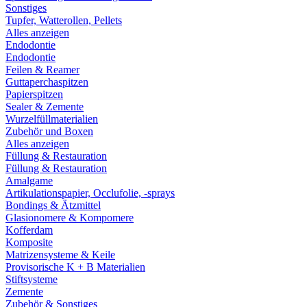
Sonstiges
Tupfer, Watterollen, Pellets
Alles anzeigen
Endodontie
Endodontie
Feilen & Reamer
Guttaperchaspitzen
Papierspitzen
Sealer & Zemente
Wurzelfüllmaterialien
Zubehör und Boxen
Alles anzeigen
Füllung & Restauration
Füllung & Restauration
Amalgame
Artikulationspapier, Occlufolie, -sprays
Bondings & Ätzmittel
Glasionomere & Kompomere
Kofferdam
Komposite
Matrizensysteme & Keile
Provisorische K + B Materialien
Stiftsysteme
Zemente
Zubehör & Sonstiges