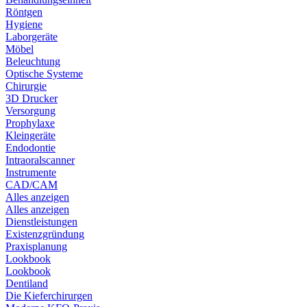
Röntgen
Hygiene
Laborgeräte
Möbel
Beleuchtung
Optische Systeme
Chirurgie
3D Drucker
Versorgung
Prophylaxe
Kleingeräte
Endodontie
Intraoralscanner
Instrumente
CAD/CAM
Alles anzeigen
Alles anzeigen
Dienstleistungen
Existenzgründung
Praxisplanung
Lookbook
Lookbook
Dentiland
Die Kieferchirurgen