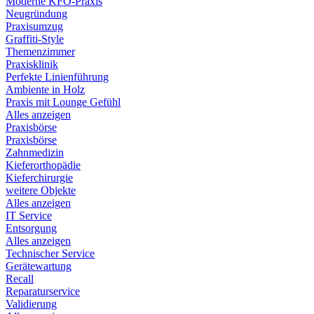
Moderne KFO-Praxis
Neugründung
Praxisumzug
Graffiti-Style
Themenzimmer
Praxisklinik
Perfekte Linienführung
Ambiente in Holz
Praxis mit Lounge Gefühl
Alles anzeigen
Praxisbörse
Praxisbörse
Zahnmedizin
Kieferorthopädie
Kieferchirurgie
weitere Objekte
Alles anzeigen
IT Service
Entsorgung
Alles anzeigen
Technischer Service
Gerätewartung
Recall
Reparaturservice
Validierung