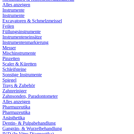
Alles anzeigen
Instrumente
Instrumente
Excavatoren & Schmelzmeissel
Feilen
Füllungsinstrumente
Instrumenteneinsätze
Instrumentenmarkierung
Messer
Mischinstrumente
Pinzetten
Scaler & Küretten
Schleifsteine
Sonstige Instrumente
Spiegel
Trays & Zubehör
Zahnreiniger
Zahnsonden, Paradontometer
Alles anzeigen
Pharmazeutika
Pharmazeutika
Anästhetika
Dentin- & Pulpabehandlung
Gangrän- & Wurzelbehandlung
IVD (In Vitro Diagnostika)