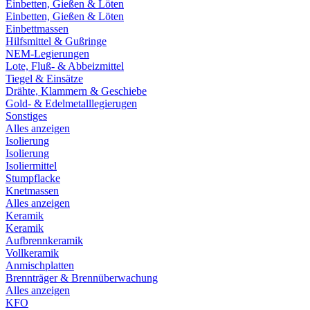
Einbetten, Gießen & Löten
Einbetten, Gießen & Löten
Einbettmassen
Hilfsmittel & Gußringe
NEM-Legierungen
Lote, Fluß- & Abbeizmittel
Tiegel & Einsätze
Drähte, Klammern & Geschiebe
Gold- & Edelmetalllegierugen
Sonstiges
Alles anzeigen
Isolierung
Isolierung
Isoliermittel
Stumpflacke
Knetmassen
Alles anzeigen
Keramik
Keramik
Aufbrennkeramik
Vollkeramik
Anmischplatten
Brennträger & Brennüberwachung
Alles anzeigen
KFO