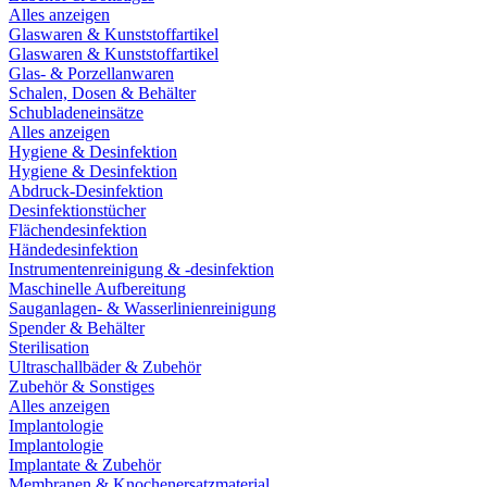
Alles anzeigen
Glaswaren & Kunststoffartikel
Glaswaren & Kunststoffartikel
Glas- & Porzellanwaren
Schalen, Dosen & Behälter
Schubladeneinsätze
Alles anzeigen
Hygiene & Desinfektion
Hygiene & Desinfektion
Abdruck-Desinfektion
Desinfektionstücher
Flächendesinfektion
Händedesinfektion
Instrumentenreinigung & -desinfektion
Maschinelle Aufbereitung
Sauganlagen- & Wasserlinienreinigung
Spender & Behälter
Sterilisation
Ultraschallbäder & Zubehör
Zubehör & Sonstiges
Alles anzeigen
Implantologie
Implantologie
Implantate & Zubehör
Membranen & Knochenersatzmaterial