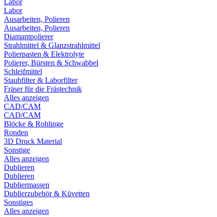
Labor
Labor
Ausarbeiten, Polieren
Ausarbeiten, Polieren
Diamantpolierer
Strahlmittel & Glanzstrahlmittel
Polierpasten & Elektrolyte
Polierer, Bürsten & Schwabbel
Schleifmittel
Staubfilter & Laborfilter
Fräser für die Frästechnik
Alles anzeigen
CAD/CAM
CAD/CAM
Blöcke & Rohlinge
Ronden
3D Druck Material
Sonstige
Alles anzeigen
Dublieren
Dublieren
Dubliermassen
Dublierzubehör & Küvetten
Sonstiges
Alles anzeigen