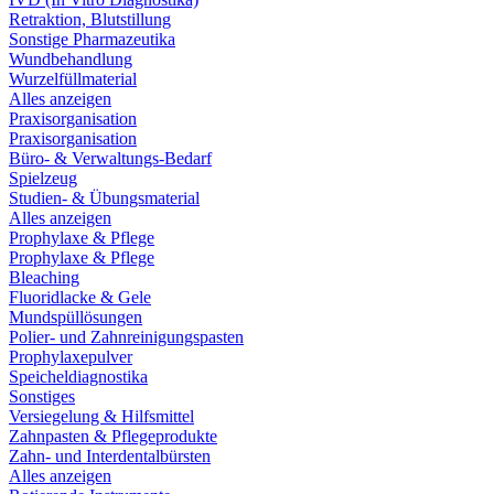
Retraktion, Blutstillung
Sonstige Pharmazeutika
Wundbehandlung
Wurzelfüllmaterial
Alles anzeigen
Praxisorganisation
Praxisorganisation
Büro- & Verwaltungs-Bedarf
Spielzeug
Studien- & Übungsmaterial
Alles anzeigen
Prophylaxe & Pflege
Prophylaxe & Pflege
Bleaching
Fluoridlacke & Gele
Mundspüllösungen
Polier- und Zahnreinigungspasten
Prophylaxepulver
Speicheldiagnostika
Sonstiges
Versiegelung & Hilfsmittel
Zahnpasten & Pflegeprodukte
Zahn- und Interdentalbürsten
Alles anzeigen