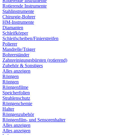
Rotierende Instrumente
Rotierende Instrumente
Stahlinstrumente
Chirurgie-Bohrer
HM-Instrumente
Diamanten
Schleifkörper
Schleifscheiben/Finierstreifen
Polierer
Mandrelle/Träger
Bohrerständer
Zahnreinigungsbürsten (rotierend)
Zubehör & Sonstiges
Alles anzeigen
Röntgen
Röntgen
Röntgenfilme
Speicherfolien
Strahlenschutz
Röntgenchemie
Halter
Röntgenzubehör
Röntgenfilm- und Sensorenhalter
Alles anzeigen
Alles anzeigen