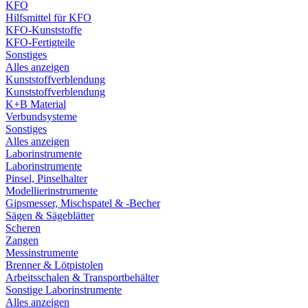
KFO
Hilfsmittel für KFO
KFO-Kunststoffe
KFO-Fertigteile
Sonstiges
Alles anzeigen
Kunststoffverblendung
Kunststoffverblendung
K+B Material
Verbundsysteme
Sonstiges
Alles anzeigen
Laborinstrumente
Laborinstrumente
Pinsel, Pinselhalter
Modellierinstrumente
Gipsmesser, Mischspatel & -Becher
Sägen & Sägeblätter
Scheren
Zangen
Messinstrumente
Brenner & Lötpistolen
Arbeitsschalen & Transportbehälter
Sonstige Laborinstrumente
Alles anzeigen