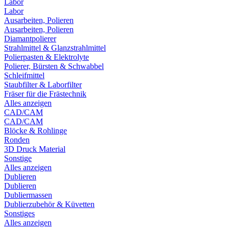
Labor
Labor
Ausarbeiten, Polieren
Ausarbeiten, Polieren
Diamantpolierer
Strahlmittel & Glanzstrahlmittel
Polierpasten & Elektrolyte
Polierer, Bürsten & Schwabbel
Schleifmittel
Staubfilter & Laborfilter
Fräser für die Frästechnik
Alles anzeigen
CAD/CAM
CAD/CAM
Blöcke & Rohlinge
Ronden
3D Druck Material
Sonstige
Alles anzeigen
Dublieren
Dublieren
Dubliermassen
Dublierzubehör & Küvetten
Sonstiges
Alles anzeigen