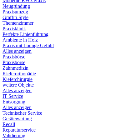
Moderne KFO-Praxis
Neugründung
Praxisumzug
Graffiti-Style
Themenzimmer
Praxisklinik
Perfekte Linienführung
Ambiente in Holz
Praxis mit Lounge Gefühl
Alles anzeigen
Praxisbörse
Praxisbörse
Zahnmedizin
Kieferorthopädie
Kieferchirurgie
weitere Objekte
Alles anzeigen
IT Service
Entsorgung
Alles anzeigen
Technischer Service
Gerätewartung
Recall
Reparaturservice
Validierung