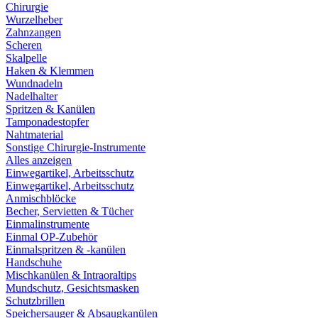
Chirurgie
Wurzelheber
Zahnzangen
Scheren
Skalpelle
Haken & Klemmen
Wundnadeln
Nadelhalter
Spritzen & Kanülen
Tamponadestopfer
Nahtmaterial
Sonstige Chirurgie-Instrumente
Alles anzeigen
Einwegartikel, Arbeitsschutz
Einwegartikel, Arbeitsschutz
Anmischblöcke
Becher, Servietten & Tücher
Einmalinstrumente
Einmal OP-Zubehör
Einmalspritzen & -kanülen
Handschuhe
Mischkanülen & Intraoraltips
Mundschutz, Gesichtsmasken
Schutzbrillen
Speichersauger & Absaugkanülen