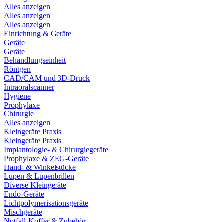
Alles anzeigen
Alles anzeigen
Alles anzeigen
Einrichtung & Geräte
Geräte
Geräte
Behandlungseinheit
Röntgen
CAD/CAM und 3D-Druck
Intraoralscanner
Hygiene
Prophylaxe
Chirurgie
Alles anzeigen
Kleingeräte Praxis
Kleingeräte Praxis
Implantologie- & Chirurgiegeräte
Prophylaxe & ZEG-Geräte
Hand- & Winkelstücke
Lupen & Lupenbrillen
Diverse Kleingeräte
Endo-Geräte
Lichtpolymerisationsgeräte
Mischgeräte
Notfall-Koffer & Zubehör