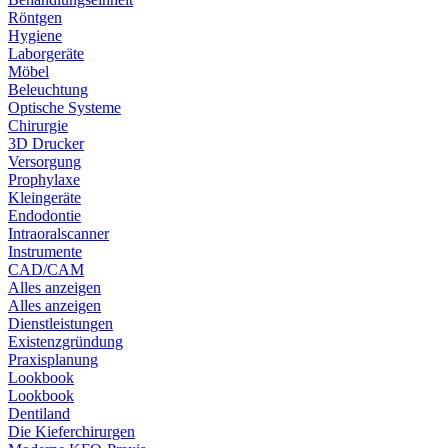
Röntgen
Hygiene
Laborgeräte
Möbel
Beleuchtung
Optische Systeme
Chirurgie
3D Drucker
Versorgung
Prophylaxe
Kleingeräte
Endodontie
Intraoralscanner
Instrumente
CAD/CAM
Alles anzeigen
Alles anzeigen
Dienstleistungen
Existenzgründung
Praxisplanung
Lookbook
Lookbook
Dentiland
Die Kieferchirurgen