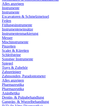
Alles anzeigen
Instrumente
Instrumente
Excavatoren & Schmelzmeissel
Feilen
Füllungsinstrumente
Instrumenteneinsätze
Instrumentenmarkierung
Messer
Mischinstrumente
Pinzetten
Scaler & Küretten
Schleifsteine
Sonstige Instrumente
Spiegel
Trays & Zubehör
Zahnreiniger
Zahnsonden, Paradontometer
Alles anzeigen
Pharmazeutika
Pharmazeutika
Anästhetika
Dentin- & Pulpabehandlung
Gangrän- & Wurzelbehandlung
IVD (In Vitro Diagnostika)