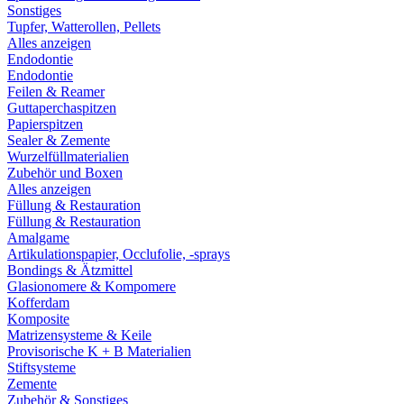
Sonstiges
Tupfer, Watterollen, Pellets
Alles anzeigen
Endodontie
Endodontie
Feilen & Reamer
Guttaperchaspitzen
Papierspitzen
Sealer & Zemente
Wurzelfüllmaterialien
Zubehör und Boxen
Alles anzeigen
Füllung & Restauration
Füllung & Restauration
Amalgame
Artikulationspapier, Occlufolie, -sprays
Bondings & Ätzmittel
Glasionomere & Kompomere
Kofferdam
Komposite
Matrizensysteme & Keile
Provisorische K + B Materialien
Stiftsysteme
Zemente
Zubehör & Sonstiges