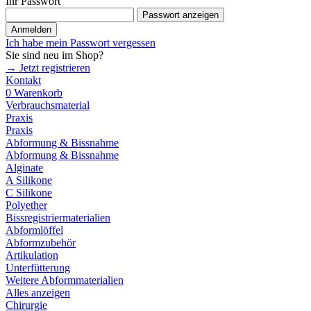
Ihr Passwort
Passwort anzeigen
Anmelden
Ich habe mein Passwort vergessen
Sie sind neu im Shop?
→ Jetzt registrieren
Kontakt
0
Warenkorb
Verbrauchsmaterial
Praxis
Praxis
Abformung & Bissnahme
Abformung & Bissnahme
Alginate
A Silikone
C Silikone
Polyether
Bissregistriermaterialien
Abformlöffel
Abformzubehör
Artikulation
Unterfütterung
Weitere Abformmaterialien
Alles anzeigen
Chirurgie