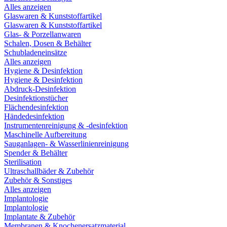
Alles anzeigen
Glaswaren & Kunststoffartikel
Glaswaren & Kunststoffartikel
Glas- & Porzellanwaren
Schalen, Dosen & Behälter
Schubladeneinsätze
Alles anzeigen
Hygiene & Desinfektion
Hygiene & Desinfektion
Abdruck-Desinfektion
Desinfektionstücher
Flächendesinfektion
Händedesinfektion
Instrumentenreinigung & -desinfektion
Maschinelle Aufbereitung
Sauganlagen- & Wasserlinienreinigung
Spender & Behälter
Sterilisation
Ultraschallbäder & Zubehör
Zubehör & Sonstiges
Alles anzeigen
Implantologie
Implantologie
Implantate & Zubehör
Membranen & Knochenersatzmaterial