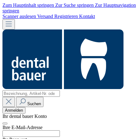
Zum Hauptinhalt springen
Zur Suche springen
Zur Hauptnavigation
springen
Scanner auslesen
Versand
Registrieren
Kontakt
Suchen
Anmelden
Ihr dental bauer Konto
Ihre E-Mail-Adresse