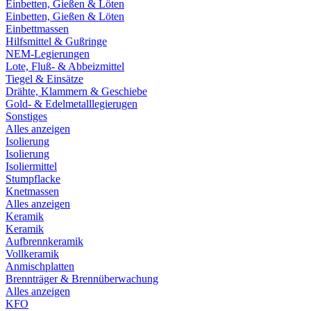
Einbetten, Gießen & Löten
Einbetten, Gießen & Löten
Einbettmassen
Hilfsmittel & Gußringe
NEM-Legierungen
Lote, Fluß- & Abbeizmittel
Tiegel & Einsätze
Drähte, Klammern & Geschiebe
Gold- & Edelmetalllegierugen
Sonstiges
Alles anzeigen
Isolierung
Isolierung
Isoliermittel
Stumpflacke
Knetmassen
Alles anzeigen
Keramik
Keramik
Aufbrennkeramik
Vollkeramik
Anmischplatten
Brennträger & Brennüberwachung
Alles anzeigen
KFO