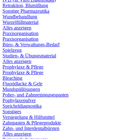
Retraktion, Blutstillung
Sonstige Pharmazeutika
Wundbehandlung
Wurzelfüllmaterial
Alles anzeigen
Praxisorganisation
Praxisorganisation
Büro- & Verwaltungs-Bedarf
Spielzeug
Studien- & Übungsmaterial
Alles anzeigen
Prophylaxe & Pflege
Prophylaxe & Pflege
Bleaching
Fluoridlacke & Gele
Mundspüllösungen
Polier- und Zahnreinigungspasten
Pophylaxepulver
Speicheldiagnostika
Sonstiges
Versiegelung & Hilfsmittel
Zahnpasten & Pflegeprodukte
Zahn- und Interdentalbürsten
Alles anzeigen