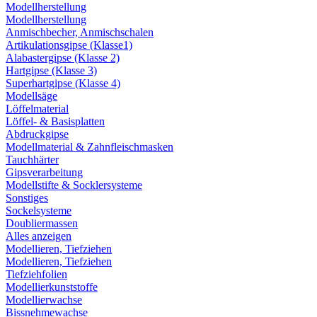
Modellherstellung
Modellherstellung
Anmischbecher, Anmischschalen
Artikulationsgipse (Klasse1)
Alabastergipse (Klasse 2)
Hartgipse (Klasse 3)
Superhartgipse (Klasse 4)
Modellsäge
Löffelmaterial
Löffel- & Basisplatten
Abdruckgipse
Modellmaterial & Zahnfleischmasken
Tauchhärter
Gipsverarbeitung
Modellstifte & Socklersysteme
Sonstiges
Sockelsysteme
Doubliermassen
Alles anzeigen
Modellieren, Tiefziehen
Modellieren, Tiefziehen
Tiefziehfolien
Modellierkunststoffe
Modellierwachse
Bissnehmewachse