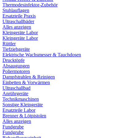
Thermodesinfektor-Zubehör
Stuhlauflagen
Ersatzteile Praxis
Ultraschallbäder
Alles anzeigen
Kleingeräte Labor
Kleingeräte Labor
Rüttler
Tiefziehgeräte
Elektrische Wachsmesser & Tauchdosen
Drucktöpfe
Absaugungen
Poliermotoren
Dampfstrahlen & Reinigen
Einbetten & Vorwärmen
Ultraschallbad
Anrührgeräte
Technikmaschinen
Sonstige Kleingeräte
Ersatzteile Labor
Brenner & Lötpistolen
Alles anzeigen
Fundgrube
Fundgrube
Behandlungseinheit