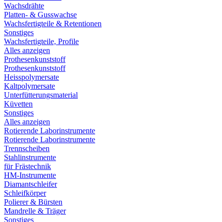
Wachsdrähte
Platten- & Gusswachse
Wachsfertigteile & Retentionen
Sonstiges
Wachsfertigteile, Profile
Alles anzeigen
Prothesenkunststoff
Prothesenkunststoff
Heisspolymersate
Kaltpolymersate
Unterfütterungsmaterial
Küvetten
Sonstiges
Alles anzeigen
Rotierende Laborinstrumente
Rotierende Laborinstrumente
Trennscheiben
Stahlinstrumente
für Frästechnik
HM-Instrumente
Diamantschleifer
Schleifkörper
Polierer & Bürsten
Mandrelle & Träger
Sonstiges