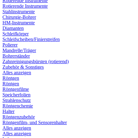
Rotierende Instrumente
Rotierende Instrumente
Stahlinstrumente
Chirurgie-Bohrer
HM-Instrumente
Diamanten
Schleifkörper
Schleifscheiben/Finierstreifen
Polierer
Mandrelle/Träger
Bohrerständer
Zahnreinigungsbürsten (rotierend)
Zubehör & Sonstiges
Alles anzeigen
Röntgen
Röntgen
Röntgenfilme
Speicherfolien
Strahlenschutz
Röntgenchemie
Halter
Röntgenzubehör
Röntgenfilm- und Sensorenhalter
Alles anzeigen
Alles anzeigen