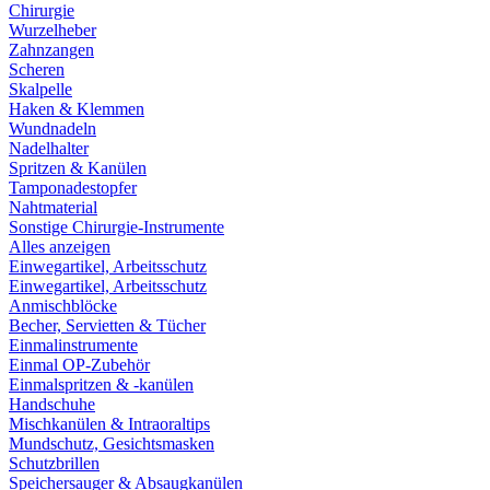
Chirurgie
Wurzelheber
Zahnzangen
Scheren
Skalpelle
Haken & Klemmen
Wundnadeln
Nadelhalter
Spritzen & Kanülen
Tamponadestopfer
Nahtmaterial
Sonstige Chirurgie-Instrumente
Alles anzeigen
Einwegartikel, Arbeitsschutz
Einwegartikel, Arbeitsschutz
Anmischblöcke
Becher, Servietten & Tücher
Einmalinstrumente
Einmal OP-Zubehör
Einmalspritzen & -kanülen
Handschuhe
Mischkanülen & Intraoraltips
Mundschutz, Gesichtsmasken
Schutzbrillen
Speichersauger & Absaugkanülen