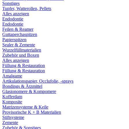
Sonstiges
Tupfer, Watterollen, Pellets
Alles anzeigen
Endodontie
Endodontie
Feilen & Reamer
Guttaperchaspitzen
Papierspitzen
Sealer & Zemente
Wurzelfüllmaterialien
Zubehör und Boxen
Alles anzeigen
Füllung & Restauration
Füllung & Restauration
Amalgame
Artikulationspapier, Occlufolie, -sprays
Bondings & Ätzmittel
Glasionomere & Kompomere
Kofferdam
Komposite
Matrizensysteme & Keile
Provisorische K + B Materialien
Stiftsysteme
Zemente
Zubehör & Sonstiges