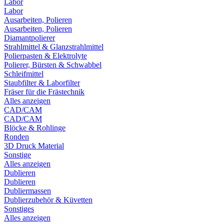
Labor
Labor
Ausarbeiten, Polieren
Ausarbeiten, Polieren
Diamantpolierer
Strahlmittel & Glanzstrahlmittel
Polierpasten & Elektrolyte
Polierer, Bürsten & Schwabbel
Schleifmittel
Staubfilter & Laborfilter
Fräser für die Frästechnik
Alles anzeigen
CAD/CAM
CAD/CAM
Blöcke & Rohlinge
Ronden
3D Druck Material
Sonstige
Alles anzeigen
Dublieren
Dublieren
Dubliermassen
Dublierzubehör & Küvetten
Sonstiges
Alles anzeigen