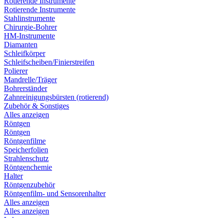
Rotierende Instrumente
Rotierende Instrumente
Stahlinstrumente
Chirurgie-Bohrer
HM-Instrumente
Diamanten
Schleifkörper
Schleifscheiben/Finierstreifen
Polierer
Mandrelle/Träger
Bohrerständer
Zahnreinigungsbürsten (rotierend)
Zubehör & Sonstiges
Alles anzeigen
Röntgen
Röntgen
Röntgenfilme
Speicherfolien
Strahlenschutz
Röntgenchemie
Halter
Röntgenzubehör
Röntgenfilm- und Sensorenhalter
Alles anzeigen
Alles anzeigen