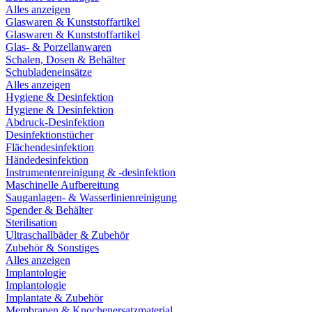
Alles anzeigen
Glaswaren & Kunststoffartikel
Glaswaren & Kunststoffartikel
Glas- & Porzellanwaren
Schalen, Dosen & Behälter
Schubladeneinsätze
Alles anzeigen
Hygiene & Desinfektion
Hygiene & Desinfektion
Abdruck-Desinfektion
Desinfektionstücher
Flächendesinfektion
Händedesinfektion
Instrumentenreinigung & -desinfektion
Maschinelle Aufbereitung
Sauganlagen- & Wasserlinienreinigung
Spender & Behälter
Sterilisation
Ultraschallbäder & Zubehör
Zubehör & Sonstiges
Alles anzeigen
Implantologie
Implantologie
Implantate & Zubehör
Membranen & Knochenersatzmaterial