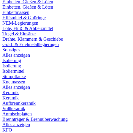
Einbetten, Gießen & Löten
Einbetten, Gießen & Löten
Einbettmassen
Hilfsmittel & Gußringe
NEM-Legierungen
Lote, Fluß- & Abbeizmittel
Tiegel & Einsätze
Drähte, Klammern & Geschiebe
Gold- & Edelmetalllegierugen
Sonstiges
Alles anzeigen
Isolierung
Isolierung
Isoliermittel
Stumpflacke
Knetmassen
Alles anzeigen
Keramik
Keramik
Aufbrennkeramik
Vollkeramik
Anmischplatten
Brennträger & Brennüberwachung
Alles anzeigen
KFO