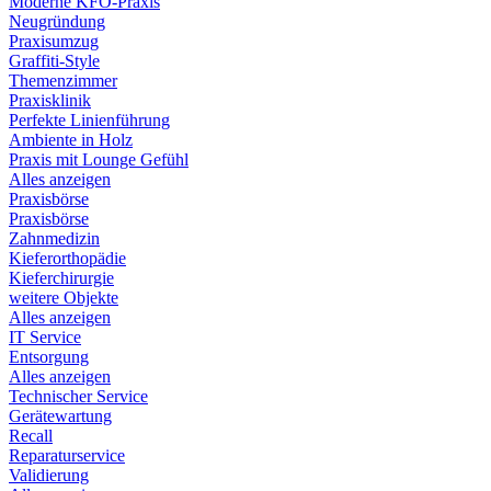
Moderne KFO-Praxis
Neugründung
Praxisumzug
Graffiti-Style
Themenzimmer
Praxisklinik
Perfekte Linienführung
Ambiente in Holz
Praxis mit Lounge Gefühl
Alles anzeigen
Praxisbörse
Praxisbörse
Zahnmedizin
Kieferorthopädie
Kieferchirurgie
weitere Objekte
Alles anzeigen
IT Service
Entsorgung
Alles anzeigen
Technischer Service
Gerätewartung
Recall
Reparaturservice
Validierung