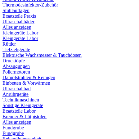
Thermodesinfektor-Zubehör
Stuhlauflagen
Ersatzteile Praxis
Ultraschallbäder
Alles anzeigen
Kleingeräte Labor
Kleingeräte Labor
Rüttler
Tiefziehgeräte
Elektrische Wachsmesser & Tauchdosen
Drucktöpfe
Absaugungen
Poliermotoren
Dampfstrahlen & Reinigen
Einbetten & Vorwärmen
Ultraschallbad
Anrührgeräte
Technikmaschinen
Sonstige Kleingeräte
Ersatzteile Labor
Brenner & Lötpistolen
Alles anzeigen
Fundgrube
Fundgrube
Behandlungseinheit