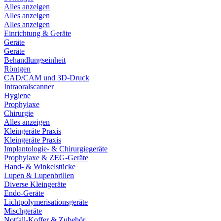
Alles anzeigen
Alles anzeigen
Alles anzeigen
Einrichtung & Geräte
Geräte
Geräte
Behandlungseinheit
Röntgen
CAD/CAM und 3D-Druck
Intraoralscanner
Hygiene
Prophylaxe
Chirurgie
Alles anzeigen
Kleingeräte Praxis
Kleingeräte Praxis
Implantologie- & Chirurgiegeräte
Prophylaxe & ZEG-Geräte
Hand- & Winkelstücke
Lupen & Lupenbrillen
Diverse Kleingeräte
Endo-Geräte
Lichtpolymerisationsgeräte
Mischgeräte
Notfall-Koffer & Zubehör