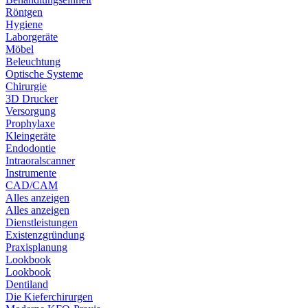
Röntgen
Hygiene
Laborgeräte
Möbel
Beleuchtung
Optische Systeme
Chirurgie
3D Drucker
Versorgung
Prophylaxe
Kleingeräte
Endodontie
Intraoralscanner
Instrumente
CAD/CAM
Alles anzeigen
Alles anzeigen
Dienstleistungen
Existenzgründung
Praxisplanung
Lookbook
Lookbook
Dentiland
Die Kieferchirurgen