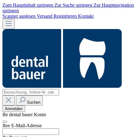
Zum Hauptinhalt springen
Zur Suche springen
Zur Hauptnavigation
springen
Scanner auslesen
Versand
Registrieren
Kontakt
Suchen
Anmelden
Ihr dental bauer Konto
Ihre E-Mail-Adresse