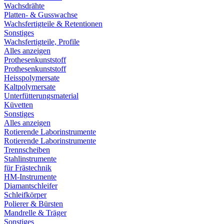
Wachsdrähte
Platten- & Gusswachse
Wachsfertigteile & Retentionen
Sonstiges
Wachsfertigteile, Profile
Alles anzeigen
Prothesenkunststoff
Prothesenkunststoff
Heisspolymersate
Kaltpolymersate
Unterfütterungsmaterial
Küvetten
Sonstiges
Alles anzeigen
Rotierende Laborinstrumente
Rotierende Laborinstrumente
Trennscheiben
Stahlinstrumente
für Frästechnik
HM-Instrumente
Diamantschleifer
Schleifkörper
Polierer & Bürsten
Mandrelle & Träger
Sonstiges