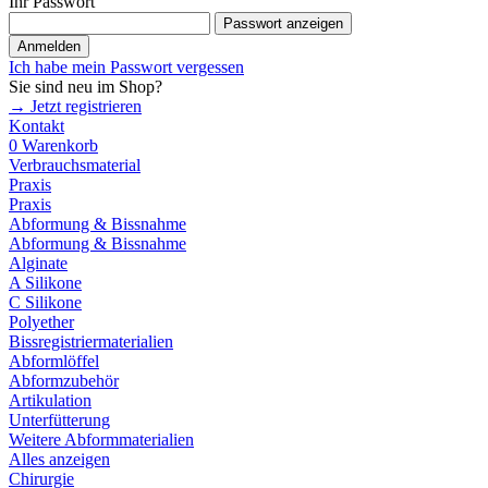
Ihr Passwort
Passwort anzeigen
Anmelden
Ich habe mein Passwort vergessen
Sie sind neu im Shop?
→ Jetzt registrieren
Kontakt
0
Warenkorb
Verbrauchsmaterial
Praxis
Praxis
Abformung & Bissnahme
Abformung & Bissnahme
Alginate
A Silikone
C Silikone
Polyether
Bissregistriermaterialien
Abformlöffel
Abformzubehör
Artikulation
Unterfütterung
Weitere Abformmaterialien
Alles anzeigen
Chirurgie