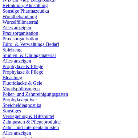
Retraktion, Blutstillung
Sonstige Pharmazeutika
Wundbehandlung
Wurzelfüllmaterial
Alles anzeigen
Praxisorganisation
Praxisorganisation
Büro- & Verwaltungs-Bedarf
Spielzeug
Studien- & Übungsmaterial
Alles anzeigen
Prophylaxe & Pflege
Prophylaxe & Pflege
Bleaching
Fluoridlacke & Gele
Mundspüllösungen
Polier- und Zahnreinigungspasten
Prophylaxepulver
Speicheldiagnostika
Sonstiges
Versiegelung & Hilfsmittel
Zahnpasten & Pflegeprodukte
Zahn- und Interdentalbürsten
Alles anzeigen