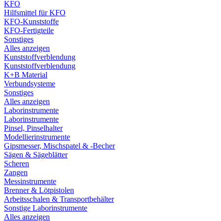
KFO
Hilfsmittel für KFO
KFO-Kunststoffe
KFO-Fertigteile
Sonstiges
Alles anzeigen
Kunststoffverblendung
Kunststoffverblendung
K+B Material
Verbundsysteme
Sonstiges
Alles anzeigen
Laborinstrumente
Laborinstrumente
Pinsel, Pinselhalter
Modellierinstrumente
Gipsmesser, Mischspatel & -Becher
Sägen & Sägeblätter
Scheren
Zangen
Messinstrumente
Brenner & Lötpistolen
Arbeitsschalen & Transportbehälter
Sonstige Laborinstrumente
Alles anzeigen