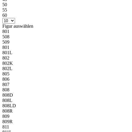
50
55
60
Figur
auswählen
801
508
509
801
801L
802
802K
802L
805
806
807
808
808D
808L
808LD
808R
809
809R
811