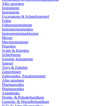
Alles anzeigen
Instrumente
Instrumente
Excavatoren & Schmelzmeissel
Feilen
Füllungsinstrumente
Instrumenteneinsätze
Instrumentenmarkierung
Messer
Mischinstrumente
Pinzetten
Scaler & Küretten
Schleifsteine
Sonstige Instrumente
Spiegel
Trays & Zubehör
Zahnreiniger
Zahnsonden, Paradontometer
Alles anzeigen
Pharmazeutika
Pharmazeutika
Anästhetika
Dentin- & Pulpabehandlung
Gangrän- & Wurzelbehandlung
IVD (In Vitro Diagnostika)