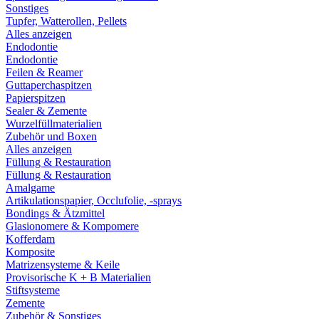
Sonstiges
Tupfer, Watterollen, Pellets
Alles anzeigen
Endodontie
Endodontie
Feilen & Reamer
Guttaperchaspitzen
Papierspitzen
Sealer & Zemente
Wurzelfüllmaterialien
Zubehör und Boxen
Alles anzeigen
Füllung & Restauration
Füllung & Restauration
Amalgame
Artikulationspapier, Occlufolie, -sprays
Bondings & Ätzmittel
Glasionomere & Kompomere
Kofferdam
Komposite
Matrizensysteme & Keile
Provisorische K + B Materialien
Stiftsysteme
Zemente
Zubehör & Sonstiges