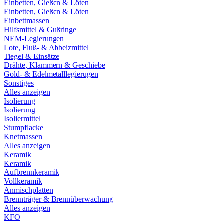
Einbetten, Gießen & Löten
Einbetten, Gießen & Löten
Einbettmassen
Hilfsmittel & Gußringe
NEM-Legierungen
Lote, Fluß- & Abbeizmittel
Tiegel & Einsätze
Drähte, Klammern & Geschiebe
Gold- & Edelmetalllegierugen
Sonstiges
Alles anzeigen
Isolierung
Isolierung
Isoliermittel
Stumpflacke
Knetmassen
Alles anzeigen
Keramik
Keramik
Aufbrennkeramik
Vollkeramik
Anmischplatten
Brennträger & Brennüberwachung
Alles anzeigen
KFO