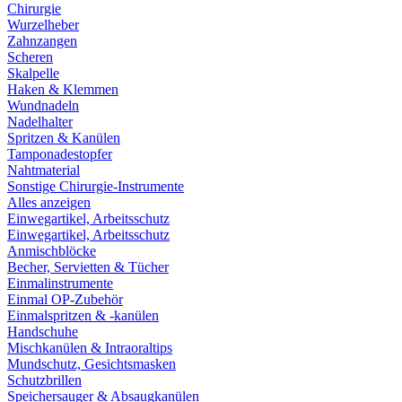
Chirurgie
Wurzelheber
Zahnzangen
Scheren
Skalpelle
Haken & Klemmen
Wundnadeln
Nadelhalter
Spritzen & Kanülen
Tamponadestopfer
Nahtmaterial
Sonstige Chirurgie-Instrumente
Alles anzeigen
Einwegartikel, Arbeitsschutz
Einwegartikel, Arbeitsschutz
Anmischblöcke
Becher, Servietten & Tücher
Einmalinstrumente
Einmal OP-Zubehör
Einmalspritzen & -kanülen
Handschuhe
Mischkanülen & Intraoraltips
Mundschutz, Gesichtsmasken
Schutzbrillen
Speichersauger & Absaugkanülen