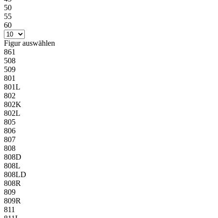
50
55
60
Figur
auswählen
861
508
509
801
801L
802
802K
802L
805
806
807
808
808D
808L
808LD
808R
809
809R
811