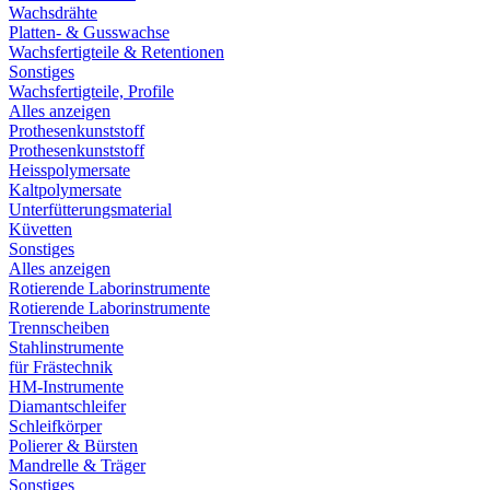
Wachsdrähte
Platten- & Gusswachse
Wachsfertigteile & Retentionen
Sonstiges
Wachsfertigteile, Profile
Alles anzeigen
Prothesenkunststoff
Prothesenkunststoff
Heisspolymersate
Kaltpolymersate
Unterfütterungsmaterial
Küvetten
Sonstiges
Alles anzeigen
Rotierende Laborinstrumente
Rotierende Laborinstrumente
Trennscheiben
Stahlinstrumente
für Frästechnik
HM-Instrumente
Diamantschleifer
Schleifkörper
Polierer & Bürsten
Mandrelle & Träger
Sonstiges