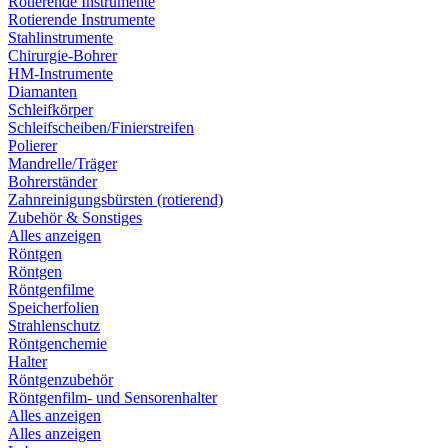
Rotierende Instrumente
Rotierende Instrumente
Stahlinstrumente
Chirurgie-Bohrer
HM-Instrumente
Diamanten
Schleifkörper
Schleifscheiben/Finierstreifen
Polierer
Mandrelle/Träger
Bohrerständer
Zahnreinigungsbürsten (rotierend)
Zubehör & Sonstiges
Alles anzeigen
Röntgen
Röntgen
Röntgenfilme
Speicherfolien
Strahlenschutz
Röntgenchemie
Halter
Röntgenzubehör
Röntgenfilm- und Sensorenhalter
Alles anzeigen
Alles anzeigen