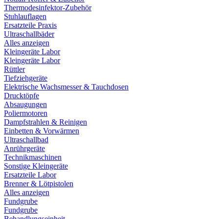
Thermodesinfektor-Zubehör
Stuhlauflagen
Ersatzteile Praxis
Ultraschallbäder
Alles anzeigen
Kleingeräte Labor
Kleingeräte Labor
Rüttler
Tiefziehgeräte
Elektrische Wachsmesser & Tauchdosen
Drucktöpfe
Absaugungen
Poliermotoren
Dampfstrahlen & Reinigen
Einbetten & Vorwärmen
Ultraschallbad
Anrührgeräte
Technikmaschinen
Sonstige Kleingeräte
Ersatzteile Labor
Brenner & Lötpistolen
Alles anzeigen
Fundgrube
Fundgrube
Behandlungseinheit