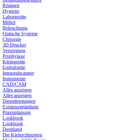
Röntgen
Hygiene
Laborgeräte
Möbel
Beleuchtung
Optische Systeme
Chirurgie
3D Drucker
Versorgung
Prophylaxe
Kleingeräte
Endodontie
Intraoralscanner
Instrumente
CAD/CAM
Alles anzeigen
Alles anzeigen
Dienstleistungen
Existenzgründung
Praxisplanung
Lookbook
Lookbook
Dentiland
Die Kieferchirurgen