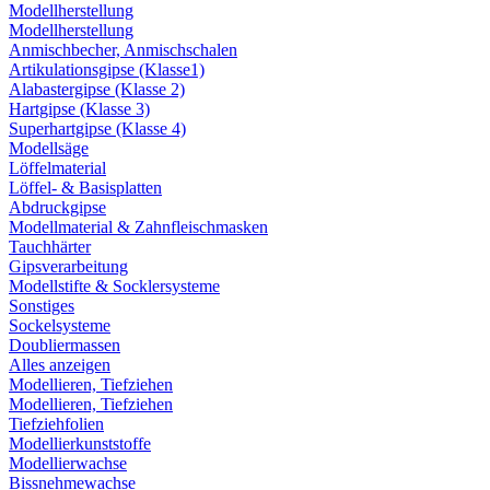
Modellherstellung
Modellherstellung
Anmischbecher, Anmischschalen
Artikulationsgipse (Klasse1)
Alabastergipse (Klasse 2)
Hartgipse (Klasse 3)
Superhartgipse (Klasse 4)
Modellsäge
Löffelmaterial
Löffel- & Basisplatten
Abdruckgipse
Modellmaterial & Zahnfleischmasken
Tauchhärter
Gipsverarbeitung
Modellstifte & Socklersysteme
Sonstiges
Sockelsysteme
Doubliermassen
Alles anzeigen
Modellieren, Tiefziehen
Modellieren, Tiefziehen
Tiefziehfolien
Modellierkunststoffe
Modellierwachse
Bissnehmewachse