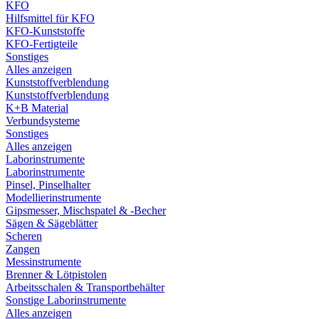
KFO
Hilfsmittel für KFO
KFO-Kunststoffe
KFO-Fertigteile
Sonstiges
Alles anzeigen
Kunststoffverblendung
Kunststoffverblendung
K+B Material
Verbundsysteme
Sonstiges
Alles anzeigen
Laborinstrumente
Laborinstrumente
Pinsel, Pinselhalter
Modellierinstrumente
Gipsmesser, Mischspatel & -Becher
Sägen & Sägeblätter
Scheren
Zangen
Messinstrumente
Brenner & Lötpistolen
Arbeitsschalen & Transportbehälter
Sonstige Laborinstrumente
Alles anzeigen