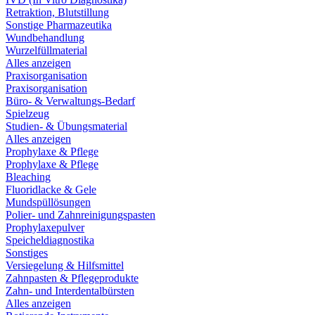
Retraktion, Blutstillung
Sonstige Pharmazeutika
Wundbehandlung
Wurzelfüllmaterial
Alles anzeigen
Praxisorganisation
Praxisorganisation
Büro- & Verwaltungs-Bedarf
Spielzeug
Studien- & Übungsmaterial
Alles anzeigen
Prophylaxe & Pflege
Prophylaxe & Pflege
Bleaching
Fluoridlacke & Gele
Mundspüllösungen
Polier- und Zahnreinigungspasten
Prophylaxepulver
Speicheldiagnostika
Sonstiges
Versiegelung & Hilfsmittel
Zahnpasten & Pflegeprodukte
Zahn- und Interdentalbürsten
Alles anzeigen