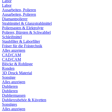
Labor
Labor
Ausarbeiten, Polieren
Ausarbeiten, Polieren
Diamantpolierer
Strahlmittel & Glanzstrahlmittel
Polierpasten & Elektrolyte
Polierer, Bürsten & Schwabbel
Schleifmittel
Staubfilter & Laborfilter
Fräser für die Frästechnik
Alles anzeigen
CAD/CAM
CAD/CAM
Blöcke & Rohlinge
Ronden
3D Druck Material
Sonstige
Alles anzeigen
Dublieren
Dublieren
Dubliermassen
Dublierzubehör & Küvetten
Sonstiges
Alles anzeigen