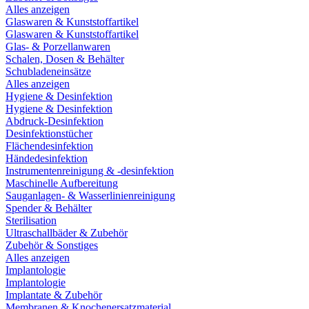
Alles anzeigen
Glaswaren & Kunststoffartikel
Glaswaren & Kunststoffartikel
Glas- & Porzellanwaren
Schalen, Dosen & Behälter
Schubladeneinsätze
Alles anzeigen
Hygiene & Desinfektion
Hygiene & Desinfektion
Abdruck-Desinfektion
Desinfektionstücher
Flächendesinfektion
Händedesinfektion
Instrumentenreinigung & -desinfektion
Maschinelle Aufbereitung
Sauganlagen- & Wasserlinienreinigung
Spender & Behälter
Sterilisation
Ultraschallbäder & Zubehör
Zubehör & Sonstiges
Alles anzeigen
Implantologie
Implantologie
Implantate & Zubehör
Membranen & Knochenersatzmaterial