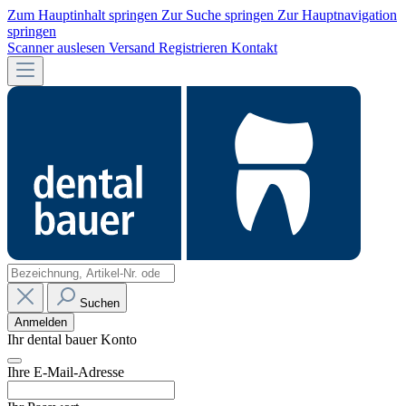
Zum Hauptinhalt springen
Zur Suche springen
Zur Hauptnavigation
springen
Scanner auslesen
Versand
Registrieren
Kontakt
Suchen
Anmelden
Ihr dental bauer Konto
Ihre E-Mail-Adresse