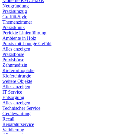
Moderne KFO-Praxis
Neugründung
Praxisumzug
Graffiti-Style
Themenzimmer
Praxisklinik
Perfekte Linienführung
Ambiente in Holz
Praxis mit Lounge Gefühl
Alles anzeigen
Praxisbörse
Praxisbörse
Zahnmedizin
Kieferorthopädie
Kieferchirurgie
weitere Objekte
Alles anzeigen
IT Service
Entsorgung
Alles anzeigen
Technischer Service
Gerätewartung
Recall
Reparaturservice
Validierung