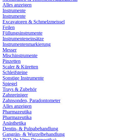
Alles anzeigen
Instrumente
Instrumente
Excavatoren & Schmelzmeissel
Feilen
Füllungsinstrumente
Instrumenteneinsätze
Instrumentenmarkierung
Messer
Mischinstrumente
Pinzetten
Scaler & Küretten
Schleifsteine
Sonstige Instrumente
Spiegel
Trays & Zubehör
Zahnreiniger
Zahnsonden, Paradontometer
Alles anzeigen
Pharmazeutika
Pharmazeutika
Anästhetika
Dentin- & Pulpabehandlung
Gangrän- & Wurzelbehandlung
IVD (In Vitro Diagnostika)