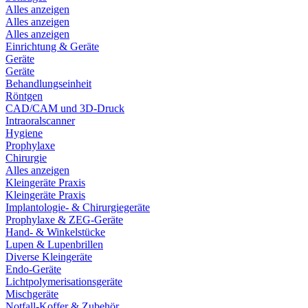
Alles anzeigen
Alles anzeigen
Alles anzeigen
Einrichtung & Geräte
Geräte
Geräte
Behandlungseinheit
Röntgen
CAD/CAM und 3D-Druck
Intraoralscanner
Hygiene
Prophylaxe
Chirurgie
Alles anzeigen
Kleingeräte Praxis
Kleingeräte Praxis
Implantologie- & Chirurgiegeräte
Prophylaxe & ZEG-Geräte
Hand- & Winkelstücke
Lupen & Lupenbrillen
Diverse Kleingeräte
Endo-Geräte
Lichtpolymerisationsgeräte
Mischgeräte
Notfall-Koffer & Zubehör