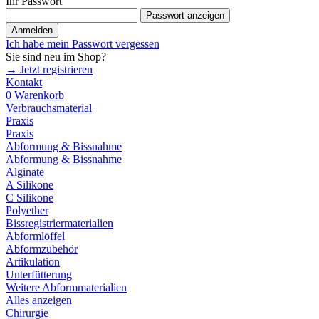
Ihr Passwort
Passwort anzeigen
Anmelden
Ich habe mein Passwort vergessen
Sie sind neu im Shop?
→ Jetzt registrieren
Kontakt
0
Warenkorb
Verbrauchsmaterial
Praxis
Praxis
Abformung & Bissnahme
Abformung & Bissnahme
Alginate
A Silikone
C Silikone
Polyether
Bissregistriermaterialien
Abformlöffel
Abformzubehör
Artikulation
Unterfütterung
Weitere Abformmaterialien
Alles anzeigen
Chirurgie