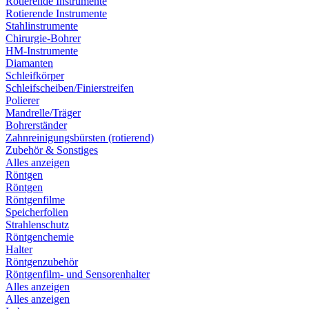
Rotierende Instrumente
Rotierende Instrumente
Stahlinstrumente
Chirurgie-Bohrer
HM-Instrumente
Diamanten
Schleifkörper
Schleifscheiben/Finierstreifen
Polierer
Mandrelle/Träger
Bohrerständer
Zahnreinigungsbürsten (rotierend)
Zubehör & Sonstiges
Alles anzeigen
Röntgen
Röntgen
Röntgenfilme
Speicherfolien
Strahlenschutz
Röntgenchemie
Halter
Röntgenzubehör
Röntgenfilm- und Sensorenhalter
Alles anzeigen
Alles anzeigen