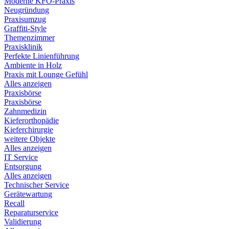
Moderne KFO-Praxis
Neugründung
Praxisumzug
Graffiti-Style
Themenzimmer
Praxisklinik
Perfekte Linienführung
Ambiente in Holz
Praxis mit Lounge Gefühl
Alles anzeigen
Praxisbörse
Praxisbörse
Zahnmedizin
Kieferorthopädie
Kieferchirurgie
weitere Objekte
Alles anzeigen
IT Service
Entsorgung
Alles anzeigen
Technischer Service
Gerätewartung
Recall
Reparaturservice
Validierung