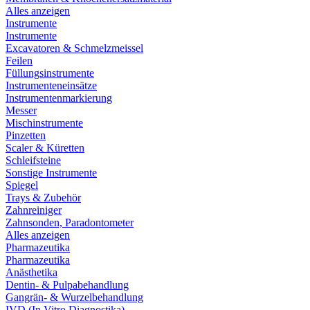
Alles anzeigen
Instrumente
Instrumente
Excavatoren & Schmelzmeissel
Feilen
Füllungsinstrumente
Instrumenteneinsätze
Instrumentenmarkierung
Messer
Mischinstrumente
Pinzetten
Scaler & Küretten
Schleifsteine
Sonstige Instrumente
Spiegel
Trays & Zubehör
Zahnreiniger
Zahnsonden, Paradontometer
Alles anzeigen
Pharmazeutika
Pharmazeutika
Anästhetika
Dentin- & Pulpabehandlung
Gangrän- & Wurzelbehandlung
IVD (In Vitro Diagnostika)