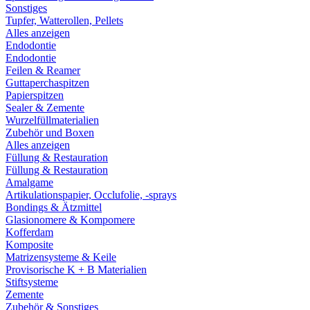
Sonstiges
Tupfer, Watterollen, Pellets
Alles anzeigen
Endodontie
Endodontie
Feilen & Reamer
Guttaperchaspitzen
Papierspitzen
Sealer & Zemente
Wurzelfüllmaterialien
Zubehör und Boxen
Alles anzeigen
Füllung & Restauration
Füllung & Restauration
Amalgame
Artikulationspapier, Occlufolie, -sprays
Bondings & Ätzmittel
Glasionomere & Kompomere
Kofferdam
Komposite
Matrizensysteme & Keile
Provisorische K + B Materialien
Stiftsysteme
Zemente
Zubehör & Sonstiges