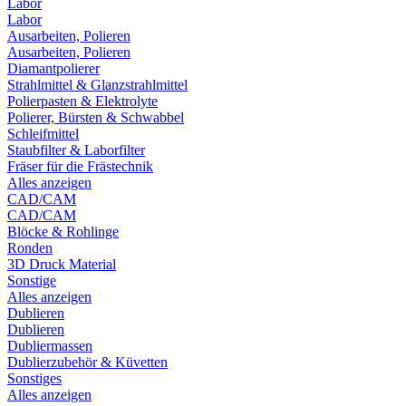
Labor
Labor
Ausarbeiten, Polieren
Ausarbeiten, Polieren
Diamantpolierer
Strahlmittel & Glanzstrahlmittel
Polierpasten & Elektrolyte
Polierer, Bürsten & Schwabbel
Schleifmittel
Staubfilter & Laborfilter
Fräser für die Frästechnik
Alles anzeigen
CAD/CAM
CAD/CAM
Blöcke & Rohlinge
Ronden
3D Druck Material
Sonstige
Alles anzeigen
Dublieren
Dublieren
Dubliermassen
Dublierzubehör & Küvetten
Sonstiges
Alles anzeigen