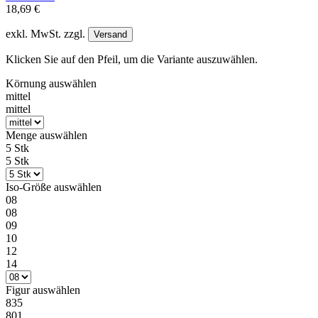
18,69 €
exkl. MwSt. zzgl.
Versand
Klicken Sie auf den Pfeil, um die Variante auszuwählen.
Körnung
auswählen
mittel
mittel
Menge
auswählen
5 Stk
5 Stk
Iso-Größe
auswählen
08
08
09
10
12
14
Figur
auswählen
835
801