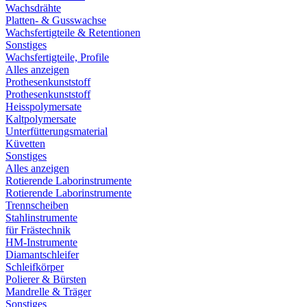
Wachsdrähte
Platten- & Gusswachse
Wachsfertigteile & Retentionen
Sonstiges
Wachsfertigteile, Profile
Alles anzeigen
Prothesenkunststoff
Prothesenkunststoff
Heisspolymersate
Kaltpolymersate
Unterfütterungsmaterial
Küvetten
Sonstiges
Alles anzeigen
Rotierende Laborinstrumente
Rotierende Laborinstrumente
Trennscheiben
Stahlinstrumente
für Frästechnik
HM-Instrumente
Diamantschleifer
Schleifkörper
Polierer & Bürsten
Mandrelle & Träger
Sonstiges