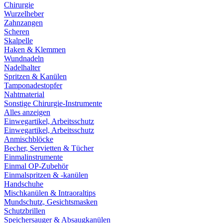
Chirurgie
Wurzelheber
Zahnzangen
Scheren
Skalpelle
Haken & Klemmen
Wundnadeln
Nadelhalter
Spritzen & Kanülen
Tamponadestopfer
Nahtmaterial
Sonstige Chirurgie-Instrumente
Alles anzeigen
Einwegartikel, Arbeitsschutz
Einwegartikel, Arbeitsschutz
Anmischblöcke
Becher, Servietten & Tücher
Einmalinstrumente
Einmal OP-Zubehör
Einmalspritzen & -kanülen
Handschuhe
Mischkanülen & Intraoraltips
Mundschutz, Gesichtsmasken
Schutzbrillen
Speichersauger & Absaugkanülen