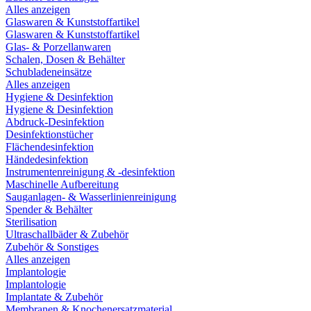
Alles anzeigen
Glaswaren & Kunststoffartikel
Glaswaren & Kunststoffartikel
Glas- & Porzellanwaren
Schalen, Dosen & Behälter
Schubladeneinsätze
Alles anzeigen
Hygiene & Desinfektion
Hygiene & Desinfektion
Abdruck-Desinfektion
Desinfektionstücher
Flächendesinfektion
Händedesinfektion
Instrumentenreinigung & -desinfektion
Maschinelle Aufbereitung
Sauganlagen- & Wasserlinienreinigung
Spender & Behälter
Sterilisation
Ultraschallbäder & Zubehör
Zubehör & Sonstiges
Alles anzeigen
Implantologie
Implantologie
Implantate & Zubehör
Membranen & Knochenersatzmaterial