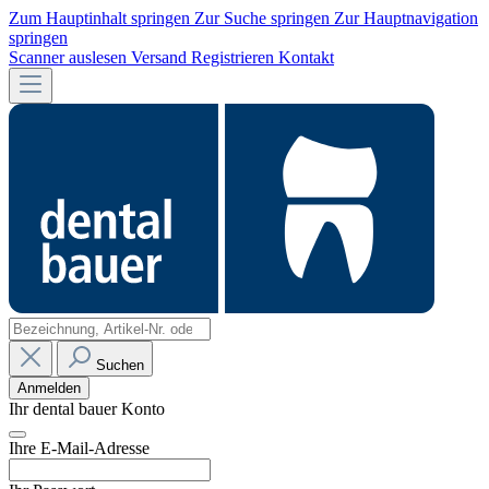
Zum Hauptinhalt springen
Zur Suche springen
Zur Hauptnavigation
springen
Scanner auslesen
Versand
Registrieren
Kontakt
Suchen
Anmelden
Ihr dental bauer Konto
Ihre E-Mail-Adresse