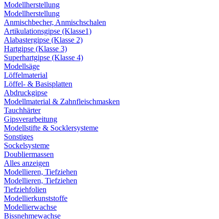
Modellherstellung
Modellherstellung
Anmischbecher, Anmischschalen
Artikulationsgipse (Klasse1)
Alabastergipse (Klasse 2)
Hartgipse (Klasse 3)
Superhartgipse (Klasse 4)
Modellsäge
Löffelmaterial
Löffel- & Basisplatten
Abdruckgipse
Modellmaterial & Zahnfleischmasken
Tauchhärter
Gipsverarbeitung
Modellstifte & Socklersysteme
Sonstiges
Sockelsysteme
Doubliermassen
Alles anzeigen
Modellieren, Tiefziehen
Modellieren, Tiefziehen
Tiefziehfolien
Modellierkunststoffe
Modellierwachse
Bissnehmewachse