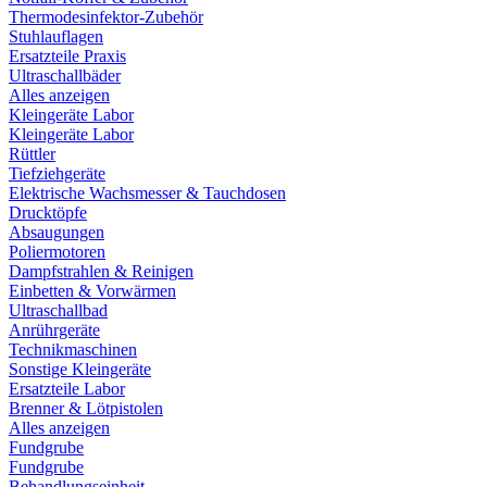
Thermodesinfektor-Zubehör
Stuhlauflagen
Ersatzteile Praxis
Ultraschallbäder
Alles anzeigen
Kleingeräte Labor
Kleingeräte Labor
Rüttler
Tiefziehgeräte
Elektrische Wachsmesser & Tauchdosen
Drucktöpfe
Absaugungen
Poliermotoren
Dampfstrahlen & Reinigen
Einbetten & Vorwärmen
Ultraschallbad
Anrührgeräte
Technikmaschinen
Sonstige Kleingeräte
Ersatzteile Labor
Brenner & Lötpistolen
Alles anzeigen
Fundgrube
Fundgrube
Behandlungseinheit