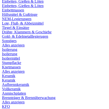
Einbetten, Gießen & Löten
Einbetten, Gießen & Löten
Einbettmassen
Hilfsmittel & Gußringe
NEM-Legierungen
Lote, Fluß- & Abbeizmittel
Tiegel & Einsätze
Drähte, Klammern & Geschiebe
Gold- & Edelmetalllegierugen
Sonstiges
Alles anzeigen
Isolierung
Isolierung
Isoliermittel
Stumpflacke
Knetmassen
Alles anzeigen
Keramik
Keramik
Aufbrennkeramik
Vollkeramik
Anmischplatten
Brennträger & Brennüberwachung
Alles anzeigen
KFO