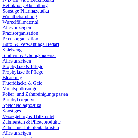
Retraktion, Blutstillung
Sonstige Pharmazeutika
Wundbehandlung
Wurzelfüllmaterial
Alles anzeigen
Praxisorganisation
Praxisorganisation
Büro- & Verwaltungs-Bedarf
Spielzeug
Studien- & Übungsmaterial
Alles anzeigen
Prophylaxe & Pflege
Prophylaxe & Pflege
Bleaching
Fluoridlacke & Gele
Mundspüllösungen
Polier- und Zahnreinigungspasten
Prophylaxepulver
Speicheldiagnostika
Sonstiges
Versiegelung & Hilfsmittel
Zahnpasten & Pflegeprodukte
Zahn- und Interdentalbürsten
Alles anzeigen