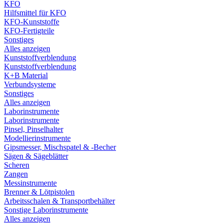
KFO
Hilfsmittel für KFO
KFO-Kunststoffe
KFO-Fertigteile
Sonstiges
Alles anzeigen
Kunststoffverblendung
Kunststoffverblendung
K+B Material
Verbundsysteme
Sonstiges
Alles anzeigen
Laborinstrumente
Laborinstrumente
Pinsel, Pinselhalter
Modellierinstrumente
Gipsmesser, Mischspatel & -Becher
Sägen & Sägeblätter
Scheren
Zangen
Messinstrumente
Brenner & Lötpistolen
Arbeitsschalen & Transportbehälter
Sonstige Laborinstrumente
Alles anzeigen