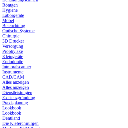
Röntgen
Hygiene
Laborgeräte
Möbel
Beleuchtung
Optische Systeme
Chirurgie
3D Drucker
Versorgung
Prophylaxe
Kleingeräte
Endodontie
Intraoralscanner
Instrumente
CAD/CAM
Alles anzeigen
Alles anzeigen
Dienstleistungen
Existenzgründung
Praxisplanung
Lookbook
Lookbook
Dentiland
Die Kieferchirurgen