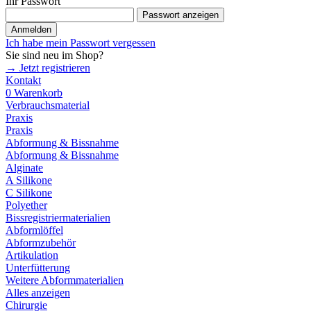
Ihr Passwort
Passwort anzeigen
Anmelden
Ich habe mein Passwort vergessen
Sie sind neu im Shop?
→ Jetzt registrieren
Kontakt
0
Warenkorb
Verbrauchsmaterial
Praxis
Praxis
Abformung & Bissnahme
Abformung & Bissnahme
Alginate
A Silikone
C Silikone
Polyether
Bissregistriermaterialien
Abformlöffel
Abformzubehör
Artikulation
Unterfütterung
Weitere Abformmaterialien
Alles anzeigen
Chirurgie