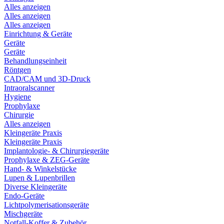
Alles anzeigen
Alles anzeigen
Alles anzeigen
Einrichtung & Geräte
Geräte
Geräte
Behandlungseinheit
Röntgen
CAD/CAM und 3D-Druck
Intraoralscanner
Hygiene
Prophylaxe
Chirurgie
Alles anzeigen
Kleingeräte Praxis
Kleingeräte Praxis
Implantologie- & Chirurgiegeräte
Prophylaxe & ZEG-Geräte
Hand- & Winkelstücke
Lupen & Lupenbrillen
Diverse Kleingeräte
Endo-Geräte
Lichtpolymerisationsgeräte
Mischgeräte
Notfall-Koffer & Zubehör