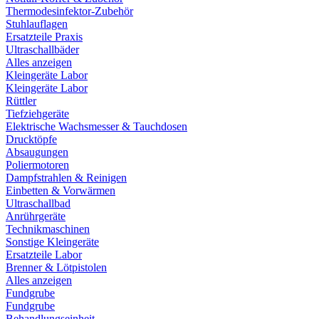
Thermodesinfektor-Zubehör
Stuhlauflagen
Ersatzteile Praxis
Ultraschallbäder
Alles anzeigen
Kleingeräte Labor
Kleingeräte Labor
Rüttler
Tiefziehgeräte
Elektrische Wachsmesser & Tauchdosen
Drucktöpfe
Absaugungen
Poliermotoren
Dampfstrahlen & Reinigen
Einbetten & Vorwärmen
Ultraschallbad
Anrührgeräte
Technikmaschinen
Sonstige Kleingeräte
Ersatzteile Labor
Brenner & Lötpistolen
Alles anzeigen
Fundgrube
Fundgrube
Behandlungseinheit