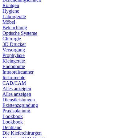
Röntgen
Hygiene
Laborgeräte
Möbel
Beleuchtung
Optische Systeme
Chirurgie
3D Drucker
Versorgung
Prophylaxe
Kleingeräte
Endodontie
Intraoralscanner
Instrumente
CAD/CAM
Alles anzeigen
Alles anzeigen
Dienstleistungen
Existenzgründung
Praxisplanung
Lookbook
Lookbook
Dentiland
Die Kieferchirurgen