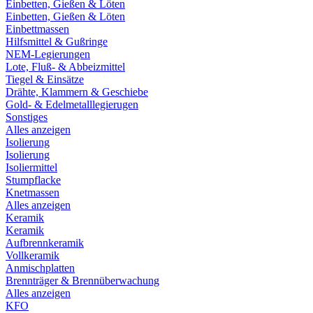
Einbetten, Gießen & Löten
Einbetten, Gießen & Löten
Einbettmassen
Hilfsmittel & Gußringe
NEM-Legierungen
Lote, Fluß- & Abbeizmittel
Tiegel & Einsätze
Drähte, Klammern & Geschiebe
Gold- & Edelmetalllegierugen
Sonstiges
Alles anzeigen
Isolierung
Isolierung
Isoliermittel
Stumpflacke
Knetmassen
Alles anzeigen
Keramik
Keramik
Aufbrennkeramik
Vollkeramik
Anmischplatten
Brennträger & Brennüberwachung
Alles anzeigen
KFO