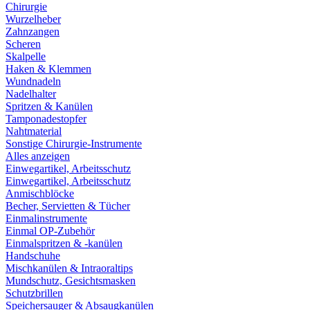
Chirurgie
Wurzelheber
Zahnzangen
Scheren
Skalpelle
Haken & Klemmen
Wundnadeln
Nadelhalter
Spritzen & Kanülen
Tamponadestopfer
Nahtmaterial
Sonstige Chirurgie-Instrumente
Alles anzeigen
Einwegartikel, Arbeitsschutz
Einwegartikel, Arbeitsschutz
Anmischblöcke
Becher, Servietten & Tücher
Einmalinstrumente
Einmal OP-Zubehör
Einmalspritzen & -kanülen
Handschuhe
Mischkanülen & Intraoraltips
Mundschutz, Gesichtsmasken
Schutzbrillen
Speichersauger & Absaugkanülen