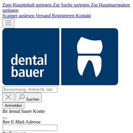
Zum Hauptinhalt springen
Zur Suche springen
Zur Hauptnavigation
springen
Scanner auslesen
Versand
Registrieren
Kontakt
Suchen
Anmelden
Ihr dental bauer Konto
Ihre E-Mail-Adresse