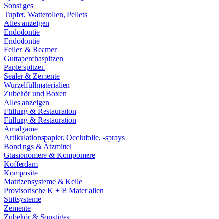
Sonstiges
Tupfer, Watterollen, Pellets
Alles anzeigen
Endodontie
Endodontie
Feilen & Reamer
Guttaperchaspitzen
Papierspitzen
Sealer & Zemente
Wurzelfüllmaterialien
Zubehör und Boxen
Alles anzeigen
Füllung & Restauration
Füllung & Restauration
Amalgame
Artikulationspapier, Occlufolie, -sprays
Bondings & Ätzmittel
Glasionomere & Kompomere
Kofferdam
Komposite
Matrizensysteme & Keile
Provisorische K + B Materialien
Stiftsysteme
Zemente
Zubehör & Sonstiges