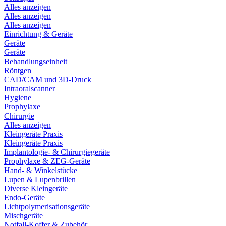
Alles anzeigen
Alles anzeigen
Alles anzeigen
Einrichtung & Geräte
Geräte
Geräte
Behandlungseinheit
Röntgen
CAD/CAM und 3D-Druck
Intraoralscanner
Hygiene
Prophylaxe
Chirurgie
Alles anzeigen
Kleingeräte Praxis
Kleingeräte Praxis
Implantologie- & Chirurgiegeräte
Prophylaxe & ZEG-Geräte
Hand- & Winkelstücke
Lupen & Lupenbrillen
Diverse Kleingeräte
Endo-Geräte
Lichtpolymerisationsgeräte
Mischgeräte
Notfall-Koffer & Zubehör