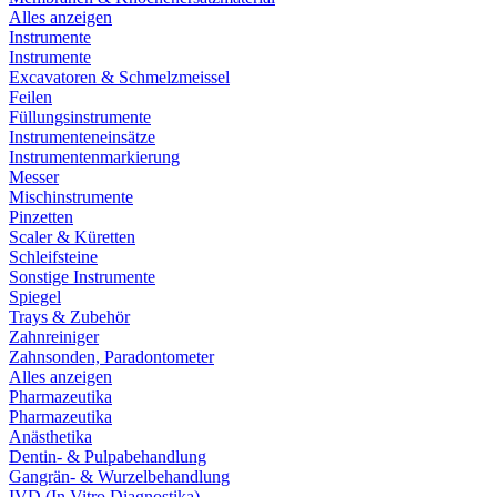
Alles anzeigen
Instrumente
Instrumente
Excavatoren & Schmelzmeissel
Feilen
Füllungsinstrumente
Instrumenteneinsätze
Instrumentenmarkierung
Messer
Mischinstrumente
Pinzetten
Scaler & Küretten
Schleifsteine
Sonstige Instrumente
Spiegel
Trays & Zubehör
Zahnreiniger
Zahnsonden, Paradontometer
Alles anzeigen
Pharmazeutika
Pharmazeutika
Anästhetika
Dentin- & Pulpabehandlung
Gangrän- & Wurzelbehandlung
IVD (In Vitro Diagnostika)