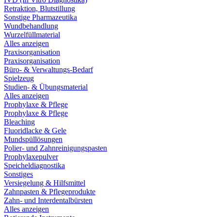
Retraktion, Blutstillung
Sonstige Pharmazeutika
Wundbehandlung
Wurzelfüllmaterial
Alles anzeigen
Praxisorganisation
Praxisorganisation
Büro- & Verwaltungs-Bedarf
Spielzeug
Studien- & Übungsmaterial
Alles anzeigen
Prophylaxe & Pflege
Prophylaxe & Pflege
Bleaching
Fluoridlacke & Gele
Mundspüllösungen
Polier- und Zahnreinigungspasten
Prophylaxepulver
Speicheldiagnostika
Sonstiges
Versiegelung & Hilfsmittel
Zahnpasten & Pflegeprodukte
Zahn- und Interdentalbürsten
Alles anzeigen