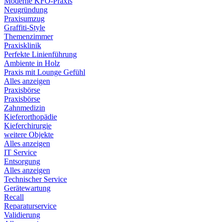
Moderne KFO-Praxis
Neugründung
Praxisumzug
Graffiti-Style
Themenzimmer
Praxisklinik
Perfekte Linienführung
Ambiente in Holz
Praxis mit Lounge Gefühl
Alles anzeigen
Praxisbörse
Praxisbörse
Zahnmedizin
Kieferorthopädie
Kieferchirurgie
weitere Objekte
Alles anzeigen
IT Service
Entsorgung
Alles anzeigen
Technischer Service
Gerätewartung
Recall
Reparaturservice
Validierung