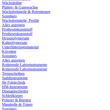
Wachsdrähte
Platten- & Gusswachse
Wachsfertigteile & Retentionen
Sonstiges
Wachsfertigteile, Profile
Alles anzeigen
Prothesenkunststoff
Prothesenkunststoff
Heisspolymersate
Kaltpolymersate
Unterfütterungsmaterial
Küvetten
Sonstiges
Alles anzeigen
Rotierende Laborinstrumente
Rotierende Laborinstrumente
Trennscheiben
Stahlinstrumente
für Frästechnik
HM-Instrumente
Diamantschleifer
Schleifkörper
Polierer & Bürsten
Mandrelle & Träger
Sonstiges