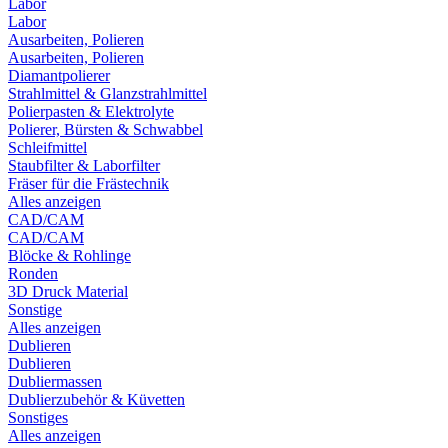
Labor
Labor
Ausarbeiten, Polieren
Ausarbeiten, Polieren
Diamantpolierer
Strahlmittel & Glanzstrahlmittel
Polierpasten & Elektrolyte
Polierer, Bürsten & Schwabbel
Schleifmittel
Staubfilter & Laborfilter
Fräser für die Frästechnik
Alles anzeigen
CAD/CAM
CAD/CAM
Blöcke & Rohlinge
Ronden
3D Druck Material
Sonstige
Alles anzeigen
Dublieren
Dublieren
Dubliermassen
Dublierzubehör & Küvetten
Sonstiges
Alles anzeigen