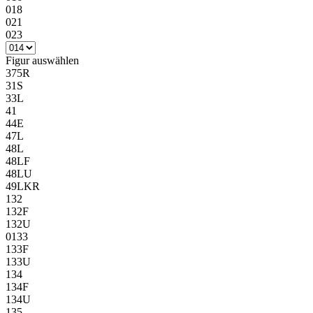
018
021
023
Figur
auswählen
375R
31S
33L
41
44E
47L
48L
48LF
48LU
49LKR
132
132F
132U
0133
133F
133U
134
134F
134U
135