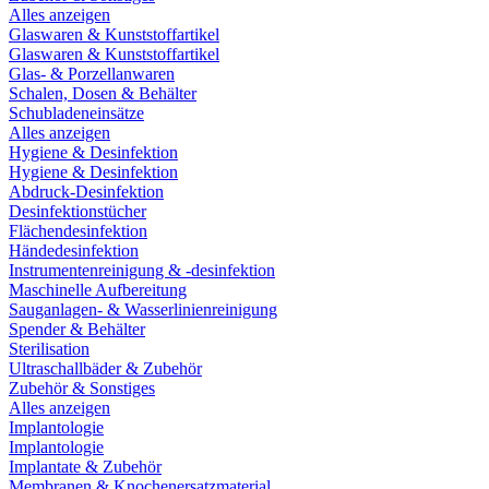
Alles anzeigen
Glaswaren & Kunststoffartikel
Glaswaren & Kunststoffartikel
Glas- & Porzellanwaren
Schalen, Dosen & Behälter
Schubladeneinsätze
Alles anzeigen
Hygiene & Desinfektion
Hygiene & Desinfektion
Abdruck-Desinfektion
Desinfektionstücher
Flächendesinfektion
Händedesinfektion
Instrumentenreinigung & -desinfektion
Maschinelle Aufbereitung
Sauganlagen- & Wasserlinienreinigung
Spender & Behälter
Sterilisation
Ultraschallbäder & Zubehör
Zubehör & Sonstiges
Alles anzeigen
Implantologie
Implantologie
Implantate & Zubehör
Membranen & Knochenersatzmaterial