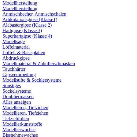
Modellherstellung
Modellherstellung
Anmischbecher, Anmischschalen
Artikulationsgipse (Klasse1)
Alabastergipse (Klasse 2)
Hartgipse (Klasse 3)
Superhartgipse (Klasse 4)
Modellsäge
Löffelmaterial
Löffel- & Basisplatten
Abdruckgipse
Modellmaterial & Zahnfleischmasken
Tauchhärter
Gipsverarbeitung
Modellstifte & Socklersysteme
Sonstiges
Sockelsysteme
Doubliermassen
Alles anzeigen
Modellieren, Tiefziehen
Modellieren, Tiefziehen
Tiefziehfolien
Modellierkunststoffe
Modellierwachse
Bissnehmewachse