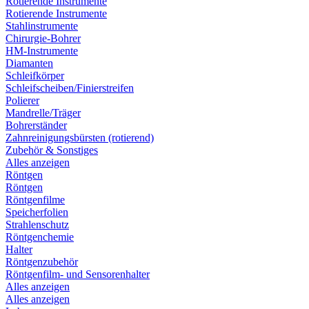
Rotierende Instrumente
Rotierende Instrumente
Stahlinstrumente
Chirurgie-Bohrer
HM-Instrumente
Diamanten
Schleifkörper
Schleifscheiben/Finierstreifen
Polierer
Mandrelle/Träger
Bohrerständer
Zahnreinigungsbürsten (rotierend)
Zubehör & Sonstiges
Alles anzeigen
Röntgen
Röntgen
Röntgenfilme
Speicherfolien
Strahlenschutz
Röntgenchemie
Halter
Röntgenzubehör
Röntgenfilm- und Sensorenhalter
Alles anzeigen
Alles anzeigen