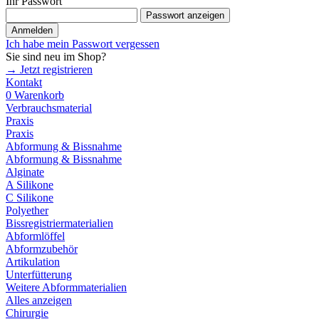
Ihr Passwort
Passwort anzeigen
Anmelden
Ich habe mein Passwort vergessen
Sie sind neu im Shop?
→ Jetzt registrieren
Kontakt
0
Warenkorb
Verbrauchsmaterial
Praxis
Praxis
Abformung & Bissnahme
Abformung & Bissnahme
Alginate
A Silikone
C Silikone
Polyether
Bissregistriermaterialien
Abformlöffel
Abformzubehör
Artikulation
Unterfütterung
Weitere Abformmaterialien
Alles anzeigen
Chirurgie