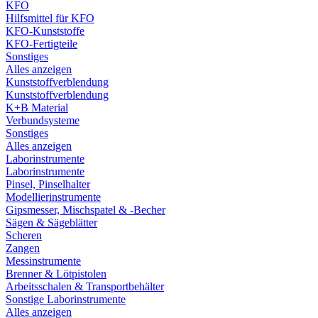
KFO
Hilfsmittel für KFO
KFO-Kunststoffe
KFO-Fertigteile
Sonstiges
Alles anzeigen
Kunststoffverblendung
Kunststoffverblendung
K+B Material
Verbundsysteme
Sonstiges
Alles anzeigen
Laborinstrumente
Laborinstrumente
Pinsel, Pinselhalter
Modellierinstrumente
Gipsmesser, Mischspatel & -Becher
Sägen & Sägeblätter
Scheren
Zangen
Messinstrumente
Brenner & Lötpistolen
Arbeitsschalen & Transportbehälter
Sonstige Laborinstrumente
Alles anzeigen