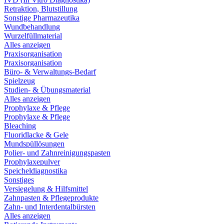
Retraktion, Blutstillung
Sonstige Pharmazeutika
Wundbehandlung
Wurzelfüllmaterial
Alles anzeigen
Praxisorganisation
Praxisorganisation
Büro- & Verwaltungs-Bedarf
Spielzeug
Studien- & Übungsmaterial
Alles anzeigen
Prophylaxe & Pflege
Prophylaxe & Pflege
Bleaching
Fluoridlacke & Gele
Mundspüllösungen
Polier- und Zahnreinigungspasten
Prophylaxepulver
Speicheldiagnostika
Sonstiges
Versiegelung & Hilfsmittel
Zahnpasten & Pflegeprodukte
Zahn- und Interdentalbürsten
Alles anzeigen