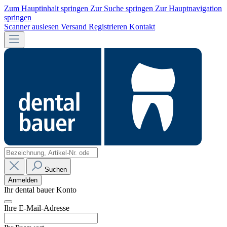
Zum Hauptinhalt springen
Zur Suche springen
Zur Hauptnavigation
springen
Scanner auslesen
Versand
Registrieren
Kontakt
Suchen
Anmelden
Ihr dental bauer Konto
Ihre E-Mail-Adresse