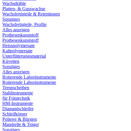
Wachsdrähte
Platten- & Gusswachse
Wachsfertigteile & Retentionen
Sonstiges
Wachsfertigteile, Profile
Alles anzeigen
Prothesenkunststoff
Prothesenkunststoff
Heisspolymersate
Kaltpolymersate
Unterfütterungsmaterial
Küvetten
Sonstiges
Alles anzeigen
Rotierende Laborinstrumente
Rotierende Laborinstrumente
Trennscheiben
Stahlinstrumente
für Frästechnik
HM-Instrumente
Diamantschleifer
Schleifkörper
Polierer & Bürsten
Mandrelle & Träger
Sonstiges