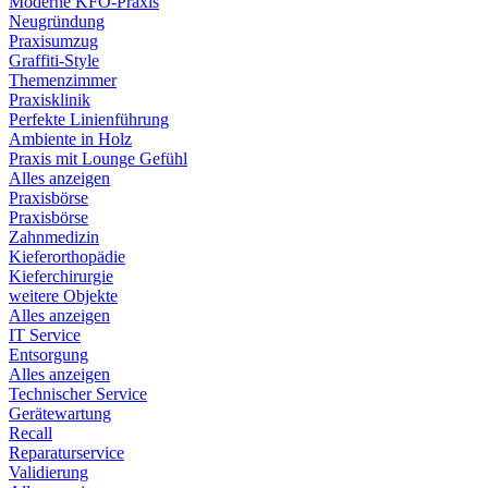
Moderne KFO-Praxis
Neugründung
Praxisumzug
Graffiti-Style
Themenzimmer
Praxisklinik
Perfekte Linienführung
Ambiente in Holz
Praxis mit Lounge Gefühl
Alles anzeigen
Praxisbörse
Praxisbörse
Zahnmedizin
Kieferorthopädie
Kieferchirurgie
weitere Objekte
Alles anzeigen
IT Service
Entsorgung
Alles anzeigen
Technischer Service
Gerätewartung
Recall
Reparaturservice
Validierung