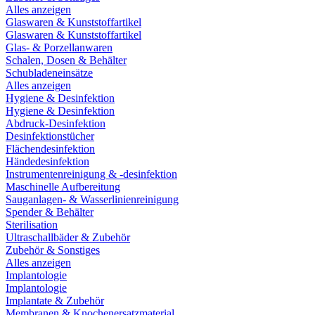
Alles anzeigen
Glaswaren & Kunststoffartikel
Glaswaren & Kunststoffartikel
Glas- & Porzellanwaren
Schalen, Dosen & Behälter
Schubladeneinsätze
Alles anzeigen
Hygiene & Desinfektion
Hygiene & Desinfektion
Abdruck-Desinfektion
Desinfektionstücher
Flächendesinfektion
Händedesinfektion
Instrumentenreinigung & -desinfektion
Maschinelle Aufbereitung
Sauganlagen- & Wasserlinienreinigung
Spender & Behälter
Sterilisation
Ultraschallbäder & Zubehör
Zubehör & Sonstiges
Alles anzeigen
Implantologie
Implantologie
Implantate & Zubehör
Membranen & Knochenersatzmaterial