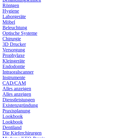
Röntgen
Hygiene
Laborgeräte
Möbel
Beleuchtung
Optische Systeme
Chirurgie
3D Drucker
Versorgung
Prophylaxe
Kleingeräte
Endodontie
Intraoralscanner
Instrumente
CAD/CAM
Alles anzeigen
Alles anzeigen
Dienstleistungen
Existenzgründung
Praxisplanung
Lookbook
Lookbook
Dentiland
Die Kieferchirurgen