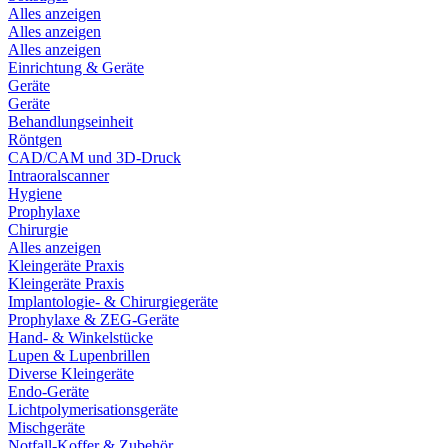
Alles anzeigen
Alles anzeigen
Alles anzeigen
Einrichtung & Geräte
Geräte
Geräte
Behandlungseinheit
Röntgen
CAD/CAM und 3D-Druck
Intraoralscanner
Hygiene
Prophylaxe
Chirurgie
Alles anzeigen
Kleingeräte Praxis
Kleingeräte Praxis
Implantologie- & Chirurgiegeräte
Prophylaxe & ZEG-Geräte
Hand- & Winkelstücke
Lupen & Lupenbrillen
Diverse Kleingeräte
Endo-Geräte
Lichtpolymerisationsgeräte
Mischgeräte
Notfall-Koffer & Zubehör