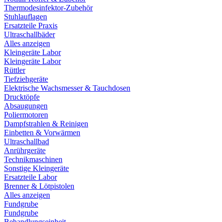
Thermodesinfektor-Zubehör
Stuhlauflagen
Ersatzteile Praxis
Ultraschallbäder
Alles anzeigen
Kleingeräte Labor
Kleingeräte Labor
Rüttler
Tiefziehgeräte
Elektrische Wachsmesser & Tauchdosen
Drucktöpfe
Absaugungen
Poliermotoren
Dampfstrahlen & Reinigen
Einbetten & Vorwärmen
Ultraschallbad
Anrührgeräte
Technikmaschinen
Sonstige Kleingeräte
Ersatzteile Labor
Brenner & Lötpistolen
Alles anzeigen
Fundgrube
Fundgrube
Behandlungseinheit