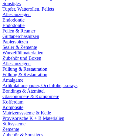
Sonstiges
Tupfer, Watterollen, Pellets
Alles anzeigen
Endodontie
Endodontie
Feilen & Reamer
Guttaperchaspitzen
Papierspitzen
Sealer & Zemente
Wurzelfüllmaterialien
Zubehör und Boxen
Alles anzeigen
Füllung & Restauration
Füllung & Restauration
Amalgame
Artikulationspapier, Occlufolie, -sprays
Bondings & Ätzmittel
Glasionomere & Kompomere
Kofferdam
Komposite
Matrizensysteme & Keile
Provisorische K + B Materialien
Stiftsysteme
Zemente
Zubehör & Sonstiges