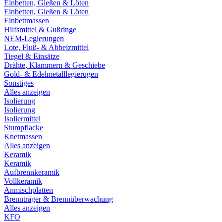
Einbetten, Gießen & Löten
Einbetten, Gießen & Löten
Einbettmassen
Hilfsmittel & Gußringe
NEM-Legierungen
Lote, Fluß- & Abbeizmittel
Tiegel & Einsätze
Drähte, Klammern & Geschiebe
Gold- & Edelmetalllegierugen
Sonstiges
Alles anzeigen
Isolierung
Isolierung
Isoliermittel
Stumpflacke
Knetmassen
Alles anzeigen
Keramik
Keramik
Aufbrennkeramik
Vollkeramik
Anmischplatten
Brennträger & Brennüberwachung
Alles anzeigen
KFO