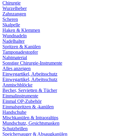
Chirurgie
Wurzelheber
Zahnzangen
Scheren
Skalpelle
Haken & Klemmen
Wundnadeln
Nadelhalter
Spritzen & Kanülen
Tamponadestopfer
Nahtmaterial
Sonstige Chirurgie-Instrumente
Alles anzeigen
Einwegartikel, Arbeitsschutz
Einwegartikel, Arbeitsschutz
Anmischblöcke
Becher, Servietten & Tücher
Einmalinstrumente
Einmal OP-Zubehör
Einmalspritzen & -kanülen
Handschuhe
Mischkanülen & Intraoraltips
Mundschutz, Gesichtsmasken
Schutzbrillen
Speichersauger & Absaugkanülen