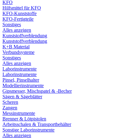
KFO
Hilfsmittel für KFO
KFO-Kunststoffe
KFO-Fertigteile
Sonstiges
Alles anzeigen
Kunststoffverblendung
Kunststoffverblendung
K+B Material
Verbundsysteme
Sonstiges
Alles anzeigen
Laborinstrumente
Laborinstrumente
Pinsel, Pinselhalter
Modellierinstrumente
Gipsmesser, Mischspatel & -Becher
Sägen & Sägeblätter
Scheren
Zangen
Messinstrumente
Brenner & Lötpistolen
Arbeitsschalen & Transportbehälter
Sonstige Laborinstrumente
Alles anzeigen