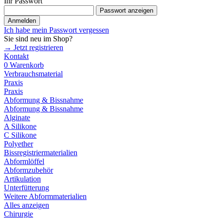
Ihr Passwort
Passwort anzeigen
Anmelden
Ich habe mein Passwort vergessen
Sie sind neu im Shop?
→ Jetzt registrieren
Kontakt
0
Warenkorb
Verbrauchsmaterial
Praxis
Praxis
Abformung & Bissnahme
Abformung & Bissnahme
Alginate
A Silikone
C Silikone
Polyether
Bissregistriermaterialien
Abformlöffel
Abformzubehör
Artikulation
Unterfütterung
Weitere Abformmaterialien
Alles anzeigen
Chirurgie