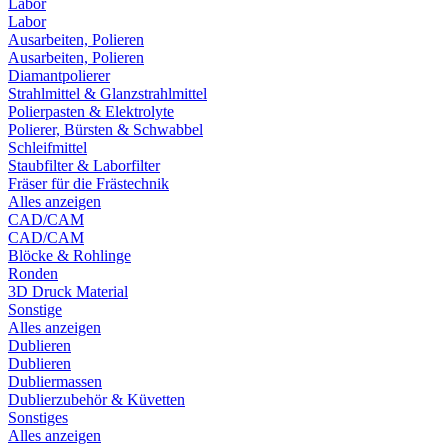
Labor
Labor
Ausarbeiten, Polieren
Ausarbeiten, Polieren
Diamantpolierer
Strahlmittel & Glanzstrahlmittel
Polierpasten & Elektrolyte
Polierer, Bürsten & Schwabbel
Schleifmittel
Staubfilter & Laborfilter
Fräser für die Frästechnik
Alles anzeigen
CAD/CAM
CAD/CAM
Blöcke & Rohlinge
Ronden
3D Druck Material
Sonstige
Alles anzeigen
Dublieren
Dublieren
Dubliermassen
Dublierzubehör & Küvetten
Sonstiges
Alles anzeigen