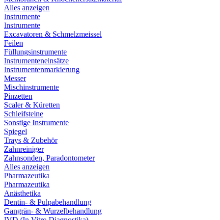
Alles anzeigen
Instrumente
Instrumente
Excavatoren & Schmelzmeissel
Feilen
Füllungsinstrumente
Instrumenteneinsätze
Instrumentenmarkierung
Messer
Mischinstrumente
Pinzetten
Scaler & Küretten
Schleifsteine
Sonstige Instrumente
Spiegel
Trays & Zubehör
Zahnreiniger
Zahnsonden, Paradontometer
Alles anzeigen
Pharmazeutika
Pharmazeutika
Anästhetika
Dentin- & Pulpabehandlung
Gangrän- & Wurzelbehandlung
IVD (In Vitro Diagnostika)