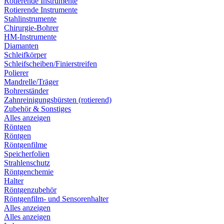
Rotierende Instrumente
Rotierende Instrumente
Stahlinstrumente
Chirurgie-Bohrer
HM-Instrumente
Diamanten
Schleifkörper
Schleifscheiben/Finierstreifen
Polierer
Mandrelle/Träger
Bohrerständer
Zahnreinigungsbürsten (rotierend)
Zubehör & Sonstiges
Alles anzeigen
Röntgen
Röntgen
Röntgenfilme
Speicherfolien
Strahlenschutz
Röntgenchemie
Halter
Röntgenzubehör
Röntgenfilm- und Sensorenhalter
Alles anzeigen
Alles anzeigen