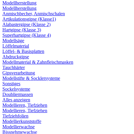
Modellherstellung
Modellherstellung
Anmischbecher, Anmischschalen
Artikulationsgipse (Klasse1)
Alabastergipse (Klasse 2)
Hartgipse (Klasse 3)
Superhartgipse (Klasse 4)
Modellsäge
Löffelmaterial
Löffel- & Basisplatten
Abdruckgipse
Modellmaterial & Zahnfleischmasken
Tauchhärter
Gipsverarbeitung
Modellstifte & Socklersysteme
Sonstiges
Sockelsysteme
Doubliermassen
Alles anzeigen
Modellieren, Tiefziehen
Modellieren, Tiefziehen
Tiefziehfolien
Modellierkunststoffe
Modellierwachse
Bissnehmewachse