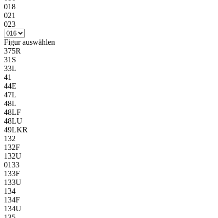
018
021
023
Figur
auswählen
375R
31S
33L
41
44E
47L
48L
48LF
48LU
49LKR
132
132F
132U
0133
133F
133U
134
134F
134U
135