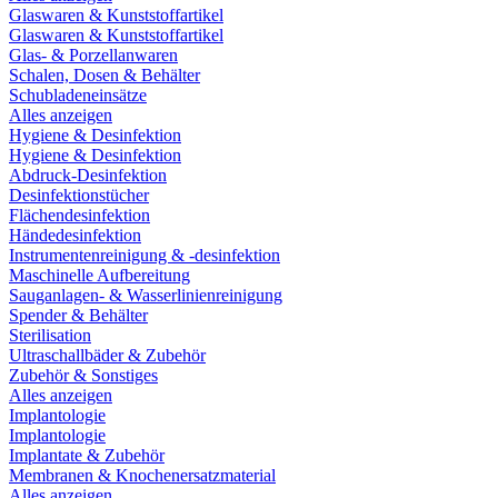
Glaswaren & Kunststoffartikel
Glaswaren & Kunststoffartikel
Glas- & Porzellanwaren
Schalen, Dosen & Behälter
Schubladeneinsätze
Alles anzeigen
Hygiene & Desinfektion
Hygiene & Desinfektion
Abdruck-Desinfektion
Desinfektionstücher
Flächendesinfektion
Händedesinfektion
Instrumentenreinigung & -desinfektion
Maschinelle Aufbereitung
Sauganlagen- & Wasserlinienreinigung
Spender & Behälter
Sterilisation
Ultraschallbäder & Zubehör
Zubehör & Sonstiges
Alles anzeigen
Implantologie
Implantologie
Implantate & Zubehör
Membranen & Knochenersatzmaterial
Alles anzeigen