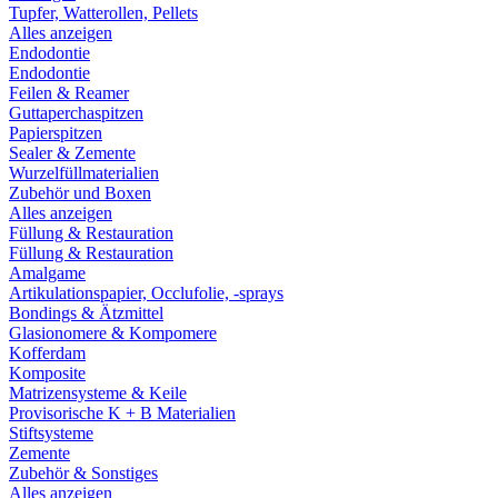
Tupfer, Watterollen, Pellets
Alles anzeigen
Endodontie
Endodontie
Feilen & Reamer
Guttaperchaspitzen
Papierspitzen
Sealer & Zemente
Wurzelfüllmaterialien
Zubehör und Boxen
Alles anzeigen
Füllung & Restauration
Füllung & Restauration
Amalgame
Artikulationspapier, Occlufolie, -sprays
Bondings & Ätzmittel
Glasionomere & Kompomere
Kofferdam
Komposite
Matrizensysteme & Keile
Provisorische K + B Materialien
Stiftsysteme
Zemente
Zubehör & Sonstiges
Alles anzeigen