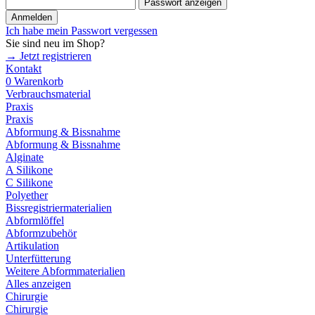
Passwort anzeigen
Anmelden
Ich habe mein Passwort vergessen
Sie sind neu im Shop?
→ Jetzt registrieren
Kontakt
0
Warenkorb
Verbrauchsmaterial
Praxis
Praxis
Abformung & Bissnahme
Abformung & Bissnahme
Alginate
A Silikone
C Silikone
Polyether
Bissregistriermaterialien
Abformlöffel
Abformzubehör
Artikulation
Unterfütterung
Weitere Abformmaterialien
Alles anzeigen
Chirurgie
Chirurgie