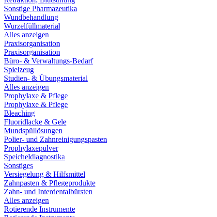
Sonstige Pharmazeutika
Wundbehandlung
Wurzelfüllmaterial
Alles anzeigen
Praxisorganisation
Praxisorganisation
Büro- & Verwaltungs-Bedarf
Spielzeug
Studien- & Übungsmaterial
Alles anzeigen
Prophylaxe & Pflege
Prophylaxe & Pflege
Bleaching
Fluoridlacke & Gele
Mundspüllösungen
Polier- und Zahnreinigungspasten
Prophylaxepulver
Speicheldiagnostika
Sonstiges
Versiegelung & Hilfsmittel
Zahnpasten & Pflegeprodukte
Zahn- und Interdentalbürsten
Alles anzeigen
Rotierende Instrumente