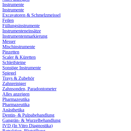
Instrumente
Instrumente
Excavatoren & Schmelzmeissel
Feilen
Füllungsinstrumente
Instrumenteneinsätze
Instrumentenmarkierung
Messer
Mischinstrumente
Pinzetten
Scaler & Küretten
Schleifsteine
Sonstige Instrumente
Spiegel
Trays & Zubehör
Zahnreiniger
Zahnsonden, Paradontometer
Alles anzeigen
Pharmazeutika
Pharmazeutika
Anästhetika
Dentin- & Pulpabehandlung
Gangrän- & Wurzelbehandlung
IVD (In Vitro Diagnostika)
Retraktion, Blutstillung