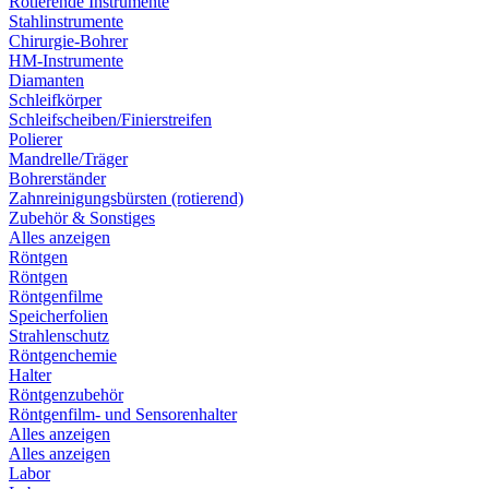
Rotierende Instrumente
Stahlinstrumente
Chirurgie-Bohrer
HM-Instrumente
Diamanten
Schleifkörper
Schleifscheiben/Finierstreifen
Polierer
Mandrelle/Träger
Bohrerständer
Zahnreinigungsbürsten (rotierend)
Zubehör & Sonstiges
Alles anzeigen
Röntgen
Röntgen
Röntgenfilme
Speicherfolien
Strahlenschutz
Röntgenchemie
Halter
Röntgenzubehör
Röntgenfilm- und Sensorenhalter
Alles anzeigen
Alles anzeigen
Labor