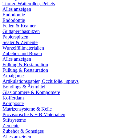
Tupfer, Watterollen, Pellets
Alles anzeigen
Endodontie
Endodontie
Feilen & Reamer
Guttaperchaspitzen
Papierspitzen
Sealer & Zemente
Wurzelfüllmaterialien
Zubehör und Boxen
Alles anzeigen
Füllung & Restauration
Füllung & Restauration
Amalgame
Artikulationspapier, Occlufolie, -sprays
Bondings & Ätzmittel
Glasionomere & Kompomere
Kofferdam
Komposite
Matrizensysteme & Keile
Provisorische K + B Materialien
Stiftsysteme
Zemente
Zubehör & Sonstiges
Alles anzeigen