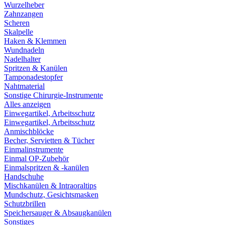
Wurzelheber
Zahnzangen
Scheren
Skalpelle
Haken & Klemmen
Wundnadeln
Nadelhalter
Spritzen & Kanülen
Tamponadestopfer
Nahtmaterial
Sonstige Chirurgie-Instrumente
Alles anzeigen
Einwegartikel, Arbeitsschutz
Einwegartikel, Arbeitsschutz
Anmischblöcke
Becher, Servietten & Tücher
Einmalinstrumente
Einmal OP-Zubehör
Einmalspritzen & -kanülen
Handschuhe
Mischkanülen & Intraoraltips
Mundschutz, Gesichtsmasken
Schutzbrillen
Speichersauger & Absaugkanülen
Sonstiges