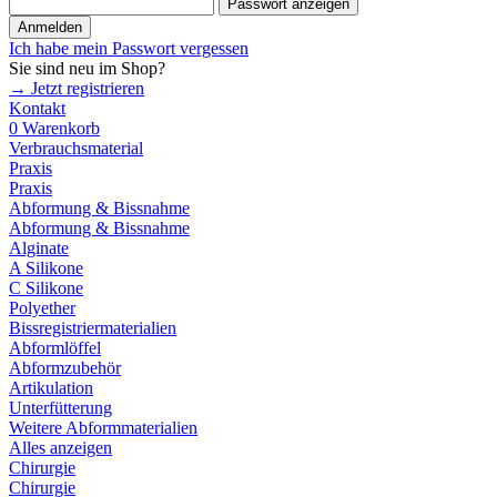
Passwort anzeigen
Anmelden
Ich habe mein Passwort vergessen
Sie sind neu im Shop?
→ Jetzt registrieren
Kontakt
0
Warenkorb
Verbrauchsmaterial
Praxis
Praxis
Abformung & Bissnahme
Abformung & Bissnahme
Alginate
A Silikone
C Silikone
Polyether
Bissregistriermaterialien
Abformlöffel
Abformzubehör
Artikulation
Unterfütterung
Weitere Abformmaterialien
Alles anzeigen
Chirurgie
Chirurgie