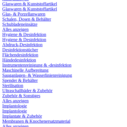
Glaswaren & Kunststoffartikel
Glaswaren & Kunststoffartikel
Glas- & Porzellanwaren
Schalen, Dosen & Behälter
Schubladeneinsätze
Alles anzeigen
Hygiene & Desinfektion
Hygiene & Desinfektion
Abdruck-Desinfektion
Desinfektionstücher
Flächendesinfektion
Händedesinfektion
Instrumentenreinigung & -desinfektion
Maschinelle Aufbereitung
Sauganlagen- & Wasserlinienreinigung
Spender & Behälter
Sterilisation
Ultraschallbäder & Zubehör
Zubehör & Sonstiges
Alles anzeigen
Implantologie
Implantologie
Implantate & Zubehör
Membranen & Knochenersatzmaterial
Alles anzeigen