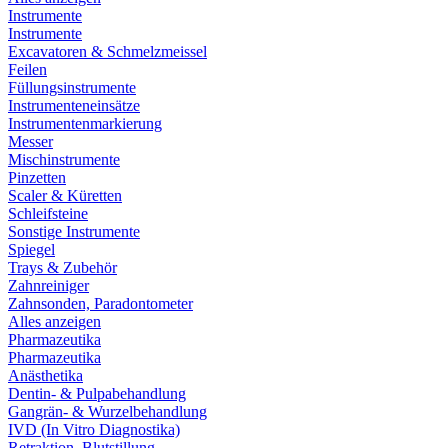
Instrumente
Instrumente
Excavatoren & Schmelzmeissel
Feilen
Füllungsinstrumente
Instrumenteneinsätze
Instrumentenmarkierung
Messer
Mischinstrumente
Pinzetten
Scaler & Küretten
Schleifsteine
Sonstige Instrumente
Spiegel
Trays & Zubehör
Zahnreiniger
Zahnsonden, Paradontometer
Alles anzeigen
Pharmazeutika
Pharmazeutika
Anästhetika
Dentin- & Pulpabehandlung
Gangrän- & Wurzelbehandlung
IVD (In Vitro Diagnostika)
Retraktion, Blutstillung