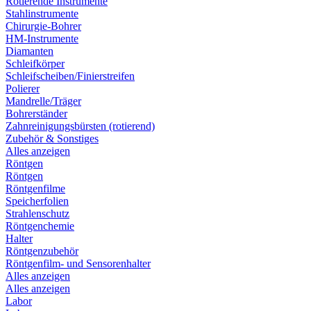
Rotierende Instrumente
Stahlinstrumente
Chirurgie-Bohrer
HM-Instrumente
Diamanten
Schleifkörper
Schleifscheiben/Finierstreifen
Polierer
Mandrelle/Träger
Bohrerständer
Zahnreinigungsbürsten (rotierend)
Zubehör & Sonstiges
Alles anzeigen
Röntgen
Röntgen
Röntgenfilme
Speicherfolien
Strahlenschutz
Röntgenchemie
Halter
Röntgenzubehör
Röntgenfilm- und Sensorenhalter
Alles anzeigen
Alles anzeigen
Labor