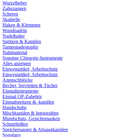
Wurzelheber
Zahnzangen
Scheren
Skalpelle
Haken & Klemmen
Wundnadeln
Nadelhalter
Spritzen & Kanülen
Tamponadestopfer
Nahtmaterial
Sonstige Chirurgie-Instrumente
Alles anzeigen
Einwegartikel, Arbeitsschutz
Einwegartikel, Arbeitsschutz
Anmischblöcke
Becher, Servietten & Tücher
Einmalinstrumente
Einmal OP-Zubehör
Einmalspritzen & -kanülen
Handschuhe
Mischkanülen & Intraoraltips
Mundschutz, Gesichtsmasken
Schutzbrillen
Speichersauger & Absaugkanülen
Sonstiges