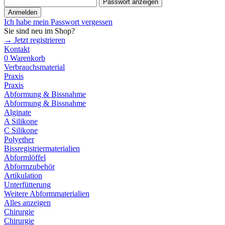
Passwort anzeigen
Anmelden
Ich habe mein Passwort vergessen
Sie sind neu im Shop?
→ Jetzt registrieren
Kontakt
0
Warenkorb
Verbrauchsmaterial
Praxis
Praxis
Abformung & Bissnahme
Abformung & Bissnahme
Alginate
A Silikone
C Silikone
Polyether
Bissregistriermaterialien
Abformlöffel
Abformzubehör
Artikulation
Unterfütterung
Weitere Abformmaterialien
Alles anzeigen
Chirurgie
Chirurgie