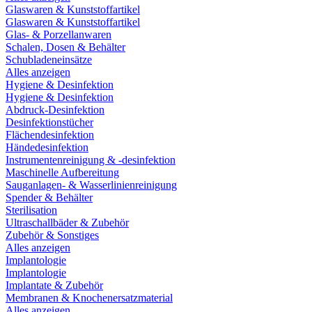
Glaswaren & Kunststoffartikel
Glaswaren & Kunststoffartikel
Glas- & Porzellanwaren
Schalen, Dosen & Behälter
Schubladeneinsätze
Alles anzeigen
Hygiene & Desinfektion
Hygiene & Desinfektion
Abdruck-Desinfektion
Desinfektionstücher
Flächendesinfektion
Händedesinfektion
Instrumentenreinigung & -desinfektion
Maschinelle Aufbereitung
Sauganlagen- & Wasserlinienreinigung
Spender & Behälter
Sterilisation
Ultraschallbäder & Zubehör
Zubehör & Sonstiges
Alles anzeigen
Implantologie
Implantologie
Implantate & Zubehör
Membranen & Knochenersatzmaterial
Alles anzeigen