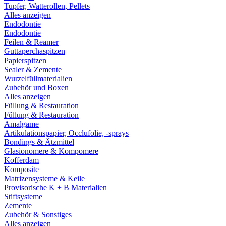
Tupfer, Watterollen, Pellets
Alles anzeigen
Endodontie
Endodontie
Feilen & Reamer
Guttaperchaspitzen
Papierspitzen
Sealer & Zemente
Wurzelfüllmaterialien
Zubehör und Boxen
Alles anzeigen
Füllung & Restauration
Füllung & Restauration
Amalgame
Artikulationspapier, Occlufolie, -sprays
Bondings & Ätzmittel
Glasionomere & Kompomere
Kofferdam
Komposite
Matrizensysteme & Keile
Provisorische K + B Materialien
Stiftsysteme
Zemente
Zubehör & Sonstiges
Alles anzeigen