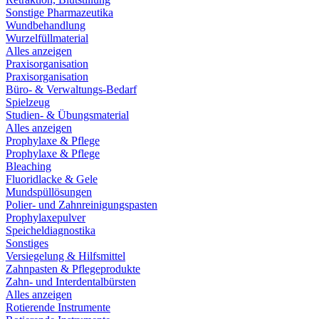
Sonstige Pharmazeutika
Wundbehandlung
Wurzelfüllmaterial
Alles anzeigen
Praxisorganisation
Praxisorganisation
Büro- & Verwaltungs-Bedarf
Spielzeug
Studien- & Übungsmaterial
Alles anzeigen
Prophylaxe & Pflege
Prophylaxe & Pflege
Bleaching
Fluoridlacke & Gele
Mundspüllösungen
Polier- und Zahnreinigungspasten
Prophylaxepulver
Speicheldiagnostika
Sonstiges
Versiegelung & Hilfsmittel
Zahnpasten & Pflegeprodukte
Zahn- und Interdentalbürsten
Alles anzeigen
Rotierende Instrumente