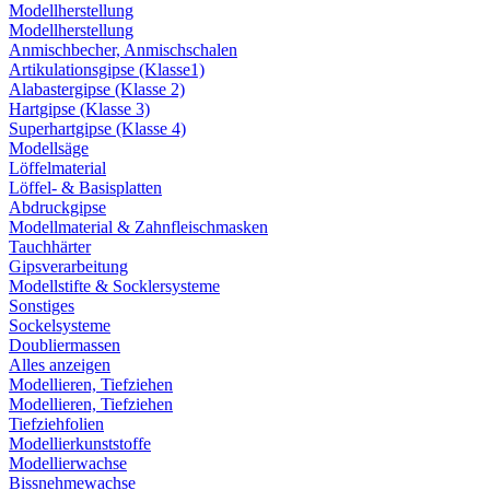
Modellherstellung
Modellherstellung
Anmischbecher, Anmischschalen
Artikulationsgipse (Klasse1)
Alabastergipse (Klasse 2)
Hartgipse (Klasse 3)
Superhartgipse (Klasse 4)
Modellsäge
Löffelmaterial
Löffel- & Basisplatten
Abdruckgipse
Modellmaterial & Zahnfleischmasken
Tauchhärter
Gipsverarbeitung
Modellstifte & Socklersysteme
Sonstiges
Sockelsysteme
Doubliermassen
Alles anzeigen
Modellieren, Tiefziehen
Modellieren, Tiefziehen
Tiefziehfolien
Modellierkunststoffe
Modellierwachse
Bissnehmewachse