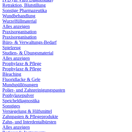
Retraktion, Blutstillung
Sonstige Pharmazeutika
Wundbehandlung
Wurzelfüllmaterial
Alles anzeigen
Praxisorganisation
Praxisorganisation
Büro- & Verwaltungs-Bedarf
Spielzeug
Studien- & Übungsmaterial
Alles anzeigen
Prophylaxe & Pflege
Prophylaxe & Pflege
Bleaching
Fluoridlacke & Gele
Mundspüllösungen
Polier- und Zahnreinigungspasten
Pophylaxepulver
Speicheldiagnostika
Sonstiges
Versiegelung & Hilfsmittel
Zahnpasten & Pflegeprodukte
Zahn- und Interdentalbürsten
Alles anzeigen