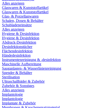
Alles anzeigen
Glaswaren & Kunststoffartikel
Glaswaren & Kunststoffartikel
Glas- & Porzellanwaren
Schalen, Dosen & Behälter
Schubladeneinsätze
Alles anzeigen
Hygiene & Desinfektion
Hygiene & Desinfektion
Abdruck-Desinfektion
Desinfektionstücher
Flächendesinfektion
Händedesinfektion
Instrumentenreinigung & -desinfektion
Maschinelle Aufbereitung
Sauganlagen- & Wasserlinienreinigung
Spender & Behälter
Sterilisation
Ultraschallbäder & Zubehör
Zubehör & Sonstiges
Alles anzeigen
Implantologie
Implantologie
Implantate & Zubehör
Membranen & Knochenersatzmaterial