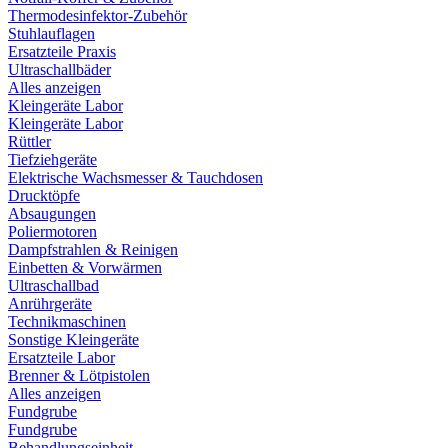
Thermodesinfektor-Zubehör
Stuhlauflagen
Ersatzteile Praxis
Ultraschallbäder
Alles anzeigen
Kleingeräte Labor
Kleingeräte Labor
Rüttler
Tiefziehgeräte
Elektrische Wachsmesser & Tauchdosen
Drucktöpfe
Absaugungen
Poliermotoren
Dampfstrahlen & Reinigen
Einbetten & Vorwärmen
Ultraschallbad
Anrührgeräte
Technikmaschinen
Sonstige Kleingeräte
Ersatzteile Labor
Brenner & Lötpistolen
Alles anzeigen
Fundgrube
Fundgrube
Behandlungseinheit