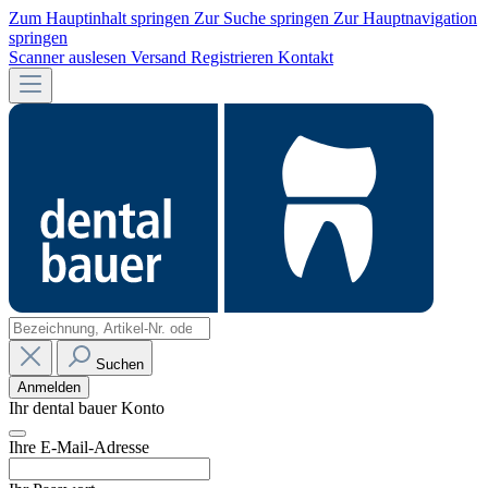
Zum Hauptinhalt springen
Zur Suche springen
Zur Hauptnavigation
springen
Scanner auslesen
Versand
Registrieren
Kontakt
Suchen
Anmelden
Ihr dental bauer Konto
Ihre E-Mail-Adresse