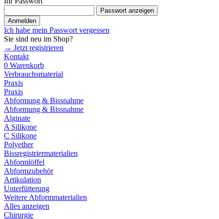
Ihr Passwort
Passwort anzeigen
Anmelden
Ich habe mein Passwort vergessen
Sie sind neu im Shop?
→ Jetzt registrieren
Kontakt
0
Warenkorb
Verbrauchsmaterial
Praxis
Praxis
Abformung & Bissnahme
Abformung & Bissnahme
Alginate
A Silikone
C Silikone
Polyether
Bissregistriermaterialien
Abformlöffel
Abformzubehör
Artikulation
Unterfütterung
Weitere Abformmaterialien
Alles anzeigen
Chirurgie