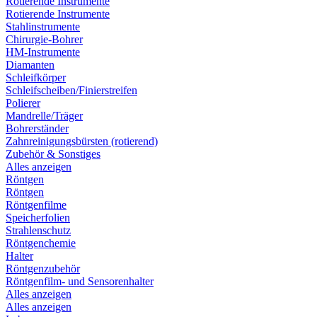
Rotierende Instrumente
Rotierende Instrumente
Stahlinstrumente
Chirurgie-Bohrer
HM-Instrumente
Diamanten
Schleifkörper
Schleifscheiben/Finierstreifen
Polierer
Mandrelle/Träger
Bohrerständer
Zahnreinigungsbürsten (rotierend)
Zubehör & Sonstiges
Alles anzeigen
Röntgen
Röntgen
Röntgenfilme
Speicherfolien
Strahlenschutz
Röntgenchemie
Halter
Röntgenzubehör
Röntgenfilm- und Sensorenhalter
Alles anzeigen
Alles anzeigen