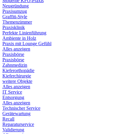
Moderne KFO-Praxis
Neugründung
Praxisumzug
Graffiti-Style
Themenzimmer
Praxisklinik
Perfekte Linienführung
Ambiente in Holz
Praxis mit Lounge Gefühl
Alles anzeigen
Praxisbörse
Praxisbörse
Zahnmedizin
Kieferorthopädie
Kieferchirurgie
weitere Objekte
Alles anzeigen
IT Service
Entsorgung
Alles anzeigen
Technischer Service
Gerätewartung
Recall
Reparaturservice
Validierung