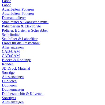
Labor
Labor
Ausarbeiten, Polieren
Ausarbeiten, Polieren
Diamantpolierer
Strahlmittel & Glanzstrahlmittel
Polierpasten & Elektrolyte
Polierer, Bürsten & Schwabbel
Schleifmittel
Staubfilter & Laborfilter
Fräser für die Frästechnik
Alles anzeigen
CAD/CAM
CAD/CAM
Blöcke & Rohlinge
Ronden
3D Druck Material
Sonstige
Alles anzeigen
Dublieren
Dublieren
Dubliermassen
Dublierzubehör & Küvetten
Sonstiges
Alles anzeigen