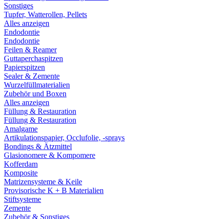
Sonstiges
Tupfer, Watterollen, Pellets
Alles anzeigen
Endodontie
Endodontie
Feilen & Reamer
Guttaperchaspitzen
Papierspitzen
Sealer & Zemente
Wurzelfüllmaterialien
Zubehör und Boxen
Alles anzeigen
Füllung & Restauration
Füllung & Restauration
Amalgame
Artikulationspapier, Occlufolie, -sprays
Bondings & Ätzmittel
Glasionomere & Kompomere
Kofferdam
Komposite
Matrizensysteme & Keile
Provisorische K + B Materialien
Stiftsysteme
Zemente
Zubehör & Sonstiges