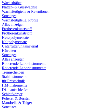
Wachsdrähte
Platten- & Gusswachse
Wachsfertigteile & Retentionen
Sonstiges
Wachsfertigteile, Profile
Alles anzeigen
Prothesenkunststoff
Prothesenkunststoff
Heisspolymersate
Kaltpolymersate
Unterfütterungsmaterial
Küvetten
Sonstiges
Alles anzeigen
Rotierende Laborinstrumente
Rotierende Laborinstrumente
Trennscheiben
Stahlinstrumente
für Frästechnik
HM-Instrumente
Diamantschleifer
Schleifkörper
Polierer & Bürsten
Mandrelle & Träger
Sonstiges