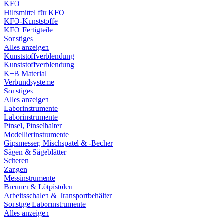
KFO
Hilfsmittel für KFO
KFO-Kunststoffe
KFO-Fertigteile
Sonstiges
Alles anzeigen
Kunststoffverblendung
Kunststoffverblendung
K+B Material
Verbundsysteme
Sonstiges
Alles anzeigen
Laborinstrumente
Laborinstrumente
Pinsel, Pinselhalter
Modellierinstrumente
Gipsmesser, Mischspatel & -Becher
Sägen & Sägeblätter
Scheren
Zangen
Messinstrumente
Brenner & Lötpistolen
Arbeitsschalen & Transportbehälter
Sonstige Laborinstrumente
Alles anzeigen