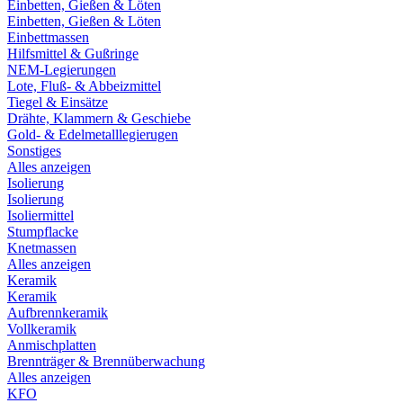
Einbetten, Gießen & Löten
Einbetten, Gießen & Löten
Einbettmassen
Hilfsmittel & Gußringe
NEM-Legierungen
Lote, Fluß- & Abbeizmittel
Tiegel & Einsätze
Drähte, Klammern & Geschiebe
Gold- & Edelmetalllegierugen
Sonstiges
Alles anzeigen
Isolierung
Isolierung
Isoliermittel
Stumpflacke
Knetmassen
Alles anzeigen
Keramik
Keramik
Aufbrennkeramik
Vollkeramik
Anmischplatten
Brennträger & Brennüberwachung
Alles anzeigen
KFO