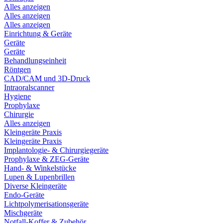
Alles anzeigen
Alles anzeigen
Alles anzeigen
Einrichtung & Geräte
Geräte
Geräte
Behandlungseinheit
Röntgen
CAD/CAM und 3D-Druck
Intraoralscanner
Hygiene
Prophylaxe
Chirurgie
Alles anzeigen
Kleingeräte Praxis
Kleingeräte Praxis
Implantologie- & Chirurgiegeräte
Prophylaxe & ZEG-Geräte
Hand- & Winkelstücke
Lupen & Lupenbrillen
Diverse Kleingeräte
Endo-Geräte
Lichtpolymerisationsgeräte
Mischgeräte
Notfall-Koffer & Zubehör