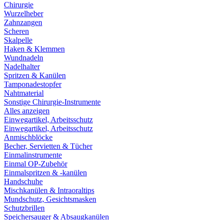
Chirurgie
Wurzelheber
Zahnzangen
Scheren
Skalpelle
Haken & Klemmen
Wundnadeln
Nadelhalter
Spritzen & Kanülen
Tamponadestopfer
Nahtmaterial
Sonstige Chirurgie-Instrumente
Alles anzeigen
Einwegartikel, Arbeitsschutz
Einwegartikel, Arbeitsschutz
Anmischblöcke
Becher, Servietten & Tücher
Einmalinstrumente
Einmal OP-Zubehör
Einmalspritzen & -kanülen
Handschuhe
Mischkanülen & Intraoraltips
Mundschutz, Gesichtsmasken
Schutzbrillen
Speichersauger & Absaugkanülen