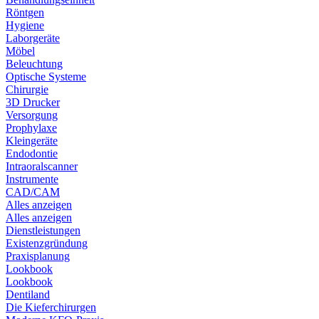
Röntgen
Hygiene
Laborgeräte
Möbel
Beleuchtung
Optische Systeme
Chirurgie
3D Drucker
Versorgung
Prophylaxe
Kleingeräte
Endodontie
Intraoralscanner
Instrumente
CAD/CAM
Alles anzeigen
Alles anzeigen
Dienstleistungen
Existenzgründung
Praxisplanung
Lookbook
Lookbook
Dentiland
Die Kieferchirurgen