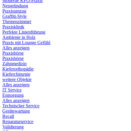
Moderne KFO-Praxis
Neugründung
Praxisumzug
Graffiti-Style
Themenzimmer
Praxisklinik
Perfekte Linienführung
Ambiente in Holz
Praxis mit Lounge Gefühl
Alles anzeigen
Praxisbörse
Praxisbörse
Zahnmedizin
Kieferorthopädie
Kieferchirurgie
weitere Objekte
Alles anzeigen
IT Service
Entsorgung
Alles anzeigen
Technischer Service
Gerätewartung
Recall
Reparaturservice
Validierung