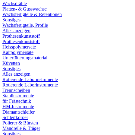
Wachsdrähte
Platten- & Gusswachse
Wachsfertigteile & Retentionen
Sonstiges
Wachsfertigteile, Profile
Alles anzeigen
Prothesenkunststoff
Prothesenkunststoff
Heisspolymersate
Kaltpolymersate
Unterfütterungsmaterial
Küvetten
Sonstiges
Alles anzeigen
Rotierende Laborinstrumente
Rotierende Laborinstrumente
Trennscheiben
Stahlinstrumente
für Frästechnik
HM-Instrumente
Diamantschleifer
Schleifkörper
Polierer & Bürsten
Mandrelle & Träger
Sonstiges