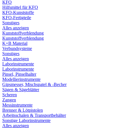
KFO
Hilfsmittel für KFO
KFO-Kunststoffe
KFO-Fertigteile
Sonstiges
Alles anzeigen
Kunststoffverblendung
Kunststoffverblendung
K+B Material
Verbundsysteme
Sonstiges
Alles anzeigen
Laborinstrumente
Laborinstrumente
Pinsel, Pinselhalter
Modellierinstrumente
Gipsmesser, Mischspatel & -Becher
Sägen & Sägeblätter
Scheren
Zangen
Messinstrumente
Brenner & Lötpistolen
Arbeitsschalen & Transportbehälter
Sonstige Laborinstrumente
Alles anzeigen