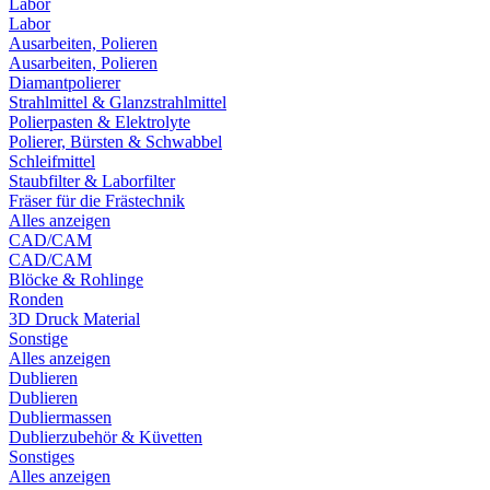
Labor
Labor
Ausarbeiten, Polieren
Ausarbeiten, Polieren
Diamantpolierer
Strahlmittel & Glanzstrahlmittel
Polierpasten & Elektrolyte
Polierer, Bürsten & Schwabbel
Schleifmittel
Staubfilter & Laborfilter
Fräser für die Frästechnik
Alles anzeigen
CAD/CAM
CAD/CAM
Blöcke & Rohlinge
Ronden
3D Druck Material
Sonstige
Alles anzeigen
Dublieren
Dublieren
Dubliermassen
Dublierzubehör & Küvetten
Sonstiges
Alles anzeigen