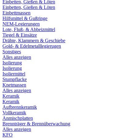
Einbetten, Gießen & Löten
Einbetten, Gießen & Löten
Einbettmassen
Hilfsmittel & Gußringe
NEM-Legierungen
Lote, Fluß- & Abbeizmittel
Tiegel & Einsätze
Drähte, Klammern & Geschiebe
Gold- & Edelmetalllegierugen
Sonstiges
Alles anzeigen
Isolierung
Isolierung
Isoliermittel
Stumpflacke
Knetmassen
Alles anzeigen
Keramik
Keramik
Aufbrennkeramik
Vollkeramik
Anmischplatten
Brennträger & Brennüberwachung
Alles anzeigen
KFO