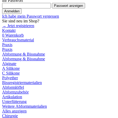
Ihr Passwort
Passwort anzeigen
Anmelden
Ich habe mein Passwort vergessen
Sie sind neu im Shop?
→ Jetzt registrieren
Kontakt
0
Warenkorb
Verbrauchsmaterial
Praxis
Praxis
Abformung & Bissnahme
Abformung & Bissnahme
Alginate
A Silikone
C Silikone
Polyether
Bissregistriermaterialien
Abformlöffel
Abformzubehör
Artikulation
Unterfütterung
Weitere Abformmaterialien
Alles anzeigen
Chirurgie