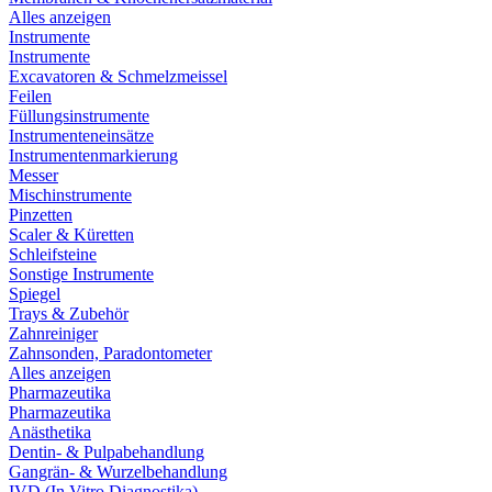
Alles anzeigen
Instrumente
Instrumente
Excavatoren & Schmelzmeissel
Feilen
Füllungsinstrumente
Instrumenteneinsätze
Instrumentenmarkierung
Messer
Mischinstrumente
Pinzetten
Scaler & Küretten
Schleifsteine
Sonstige Instrumente
Spiegel
Trays & Zubehör
Zahnreiniger
Zahnsonden, Paradontometer
Alles anzeigen
Pharmazeutika
Pharmazeutika
Anästhetika
Dentin- & Pulpabehandlung
Gangrän- & Wurzelbehandlung
IVD (In Vitro Diagnostika)