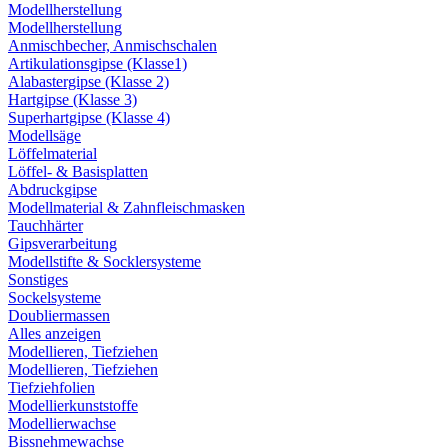
Modellherstellung
Modellherstellung
Anmischbecher, Anmischschalen
Artikulationsgipse (Klasse1)
Alabastergipse (Klasse 2)
Hartgipse (Klasse 3)
Superhartgipse (Klasse 4)
Modellsäge
Löffelmaterial
Löffel- & Basisplatten
Abdruckgipse
Modellmaterial & Zahnfleischmasken
Tauchhärter
Gipsverarbeitung
Modellstifte & Socklersysteme
Sonstiges
Sockelsysteme
Doubliermassen
Alles anzeigen
Modellieren, Tiefziehen
Modellieren, Tiefziehen
Tiefziehfolien
Modellierkunststoffe
Modellierwachse
Bissnehmewachse