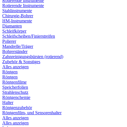
Rotierende Instrumente
Rotierende Instrumente
Stahlinstrumente
Chirurgie-Bohrer
HM-Instrumente
Diamanten
Schleifkörper
Schleifscheiben/Finierstreifen
Polierer
Mandrelle/Träger
Bohrerständer
Zahnreinigungsbürsten (rotierend)
Zubehör & Sonstiges
Alles anzeigen
Röntgen
Röntgen
Röntgenfilme
Speicherfolien
Strahlenschutz
Röntgenchemie
Halter
Röntgenzubehör
Röntgenfilm- und Sensorenhalter
Alles anzeigen
Alles anzeigen