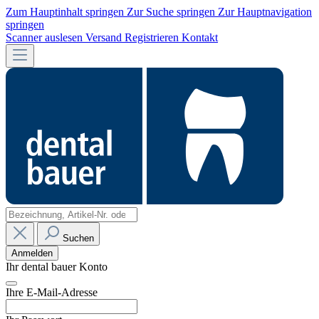
Zum Hauptinhalt springen
Zur Suche springen
Zur Hauptnavigation
springen
Scanner auslesen
Versand
Registrieren
Kontakt
Suchen
Anmelden
Ihr dental bauer Konto
Ihre E-Mail-Adresse