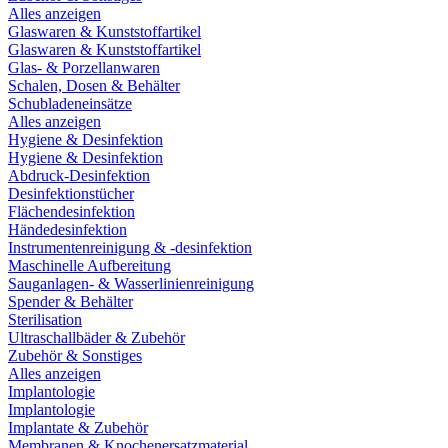
Alles anzeigen
Glaswaren & Kunststoffartikel
Glaswaren & Kunststoffartikel
Glas- & Porzellanwaren
Schalen, Dosen & Behälter
Schubladeneinsätze
Alles anzeigen
Hygiene & Desinfektion
Hygiene & Desinfektion
Abdruck-Desinfektion
Desinfektionstücher
Flächendesinfektion
Händedesinfektion
Instrumentenreinigung & -desinfektion
Maschinelle Aufbereitung
Sauganlagen- & Wasserlinienreinigung
Spender & Behälter
Sterilisation
Ultraschallbäder & Zubehör
Zubehör & Sonstiges
Alles anzeigen
Implantologie
Implantologie
Implantate & Zubehör
Membranen & Knochenersatzmaterial