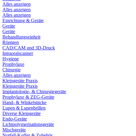
Alles anzeigen
Alles anzeigen
Alles anzeigen
Einrichtung & Geräte
Geräte
Geräte
Behandlungseinheit
Röntgen
CAD/CAM und 3D-Druck
Intraoralscanner
Hygiene
Prophylaxe
Chirurgie
Alles anzeigen
Kleingeräte Praxis
Kleingeräte Praxis
Implantologie- & Chirurgiegeräte
Prophylaxe & ZEG-Geräte
Hand- & Winkelstücke
Lupen & Lupenbrillen
Diverse Kleingeräte
Endo-Geräte
Lichtpolymerisationsgeräte
Mischgeräte
Notfall-Koffer & Zubehör