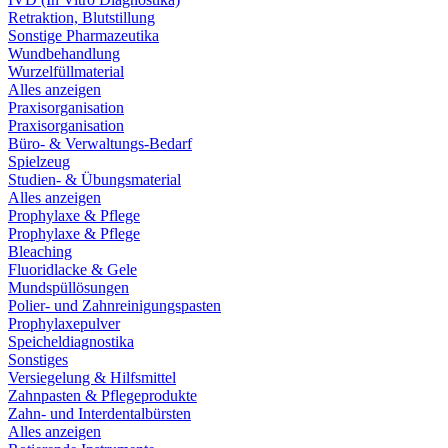
Retraktion, Blutstillung
Sonstige Pharmazeutika
Wundbehandlung
Wurzelfüllmaterial
Alles anzeigen
Praxisorganisation
Praxisorganisation
Büro- & Verwaltungs-Bedarf
Spielzeug
Studien- & Übungsmaterial
Alles anzeigen
Prophylaxe & Pflege
Prophylaxe & Pflege
Bleaching
Fluoridlacke & Gele
Mundspüllösungen
Polier- und Zahnreinigungspasten
Prophylaxepulver
Speicheldiagnostika
Sonstiges
Versiegelung & Hilfsmittel
Zahnpasten & Pflegeprodukte
Zahn- und Interdentalbürsten
Alles anzeigen