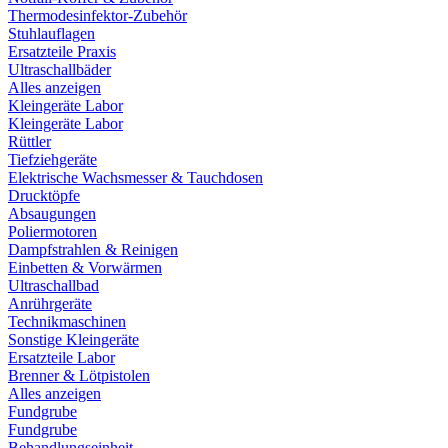
Thermodesinfektor-Zubehör
Stuhlauflagen
Ersatzteile Praxis
Ultraschallbäder
Alles anzeigen
Kleingeräte Labor
Kleingeräte Labor
Rüttler
Tiefziehgeräte
Elektrische Wachsmesser & Tauchdosen
Drucktöpfe
Absaugungen
Poliermotoren
Dampfstrahlen & Reinigen
Einbetten & Vorwärmen
Ultraschallbad
Anrührgeräte
Technikmaschinen
Sonstige Kleingeräte
Ersatzteile Labor
Brenner & Lötpistolen
Alles anzeigen
Fundgrube
Fundgrube
Behandlungseinheit