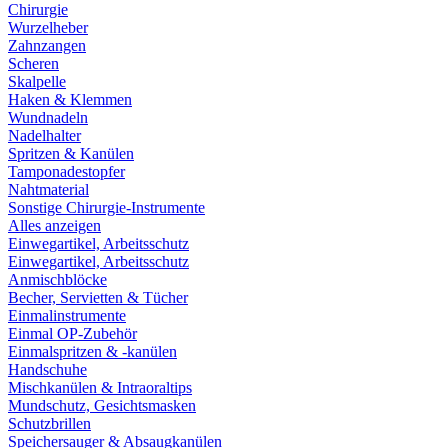
Chirurgie
Wurzelheber
Zahnzangen
Scheren
Skalpelle
Haken & Klemmen
Wundnadeln
Nadelhalter
Spritzen & Kanülen
Tamponadestopfer
Nahtmaterial
Sonstige Chirurgie-Instrumente
Alles anzeigen
Einwegartikel, Arbeitsschutz
Einwegartikel, Arbeitsschutz
Anmischblöcke
Becher, Servietten & Tücher
Einmalinstrumente
Einmal OP-Zubehör
Einmalspritzen & -kanülen
Handschuhe
Mischkanülen & Intraoraltips
Mundschutz, Gesichtsmasken
Schutzbrillen
Speichersauger & Absaugkanülen