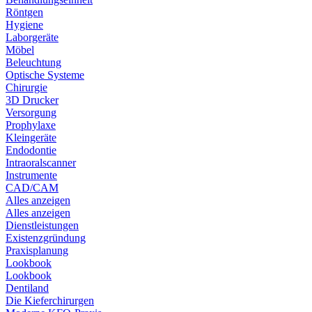
Röntgen
Hygiene
Laborgeräte
Möbel
Beleuchtung
Optische Systeme
Chirurgie
3D Drucker
Versorgung
Prophylaxe
Kleingeräte
Endodontie
Intraoralscanner
Instrumente
CAD/CAM
Alles anzeigen
Alles anzeigen
Dienstleistungen
Existenzgründung
Praxisplanung
Lookbook
Lookbook
Dentiland
Die Kieferchirurgen