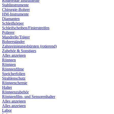
Rotierende Instrumente
Stahlinstrumente
Chirurgie-Bohrer
HM-Instrumente
Diamanten
Schleifkörper
Schleifscheiben/Finierstreifen
Polierer
Mandrelle/Träger
Bohrerständer
Zahnreinigungsbürsten (rotierend)
Zubehör & Sonstiges
Alles anzeigen
Röntgen
Röntgen
Röntgenfilme
Speicherfolien
Strahlenschutz
Röntgenchemie
Halter
Röntgenzubehör
Röntgenfilm- und Sensorenhalter
Alles anzeigen
Alles anzeigen
Labor