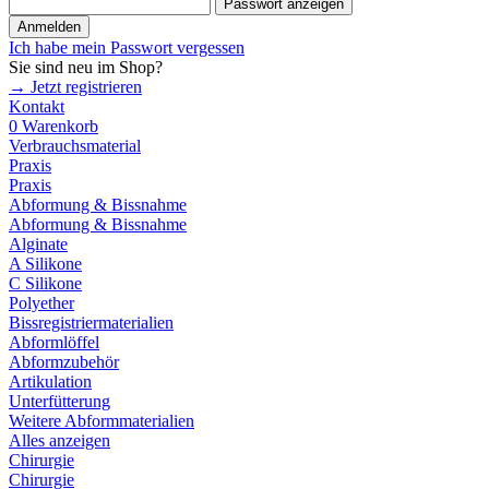
Passwort anzeigen
Anmelden
Ich habe mein Passwort vergessen
Sie sind neu im Shop?
→ Jetzt registrieren
Kontakt
0
Warenkorb
Verbrauchsmaterial
Praxis
Praxis
Abformung & Bissnahme
Abformung & Bissnahme
Alginate
A Silikone
C Silikone
Polyether
Bissregistriermaterialien
Abformlöffel
Abformzubehör
Artikulation
Unterfütterung
Weitere Abformmaterialien
Alles anzeigen
Chirurgie
Chirurgie