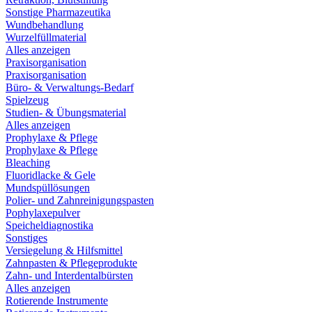
Sonstige Pharmazeutika
Wundbehandlung
Wurzelfüllmaterial
Alles anzeigen
Praxisorganisation
Praxisorganisation
Büro- & Verwaltungs-Bedarf
Spielzeug
Studien- & Übungsmaterial
Alles anzeigen
Prophylaxe & Pflege
Prophylaxe & Pflege
Bleaching
Fluoridlacke & Gele
Mundspüllösungen
Polier- und Zahnreinigungspasten
Pophylaxepulver
Speicheldiagnostika
Sonstiges
Versiegelung & Hilfsmittel
Zahnpasten & Pflegeprodukte
Zahn- und Interdentalbürsten
Alles anzeigen
Rotierende Instrumente