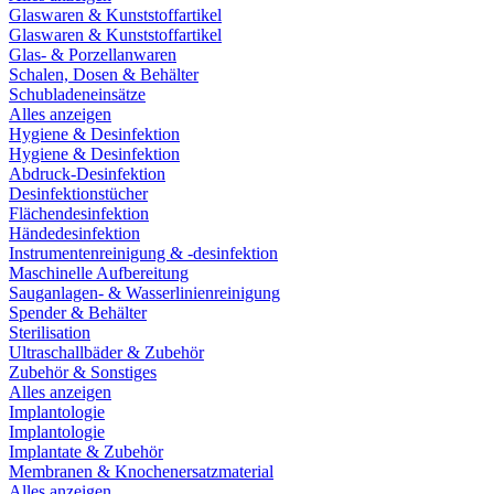
Glaswaren & Kunststoffartikel
Glaswaren & Kunststoffartikel
Glas- & Porzellanwaren
Schalen, Dosen & Behälter
Schubladeneinsätze
Alles anzeigen
Hygiene & Desinfektion
Hygiene & Desinfektion
Abdruck-Desinfektion
Desinfektionstücher
Flächendesinfektion
Händedesinfektion
Instrumentenreinigung & -desinfektion
Maschinelle Aufbereitung
Sauganlagen- & Wasserlinienreinigung
Spender & Behälter
Sterilisation
Ultraschallbäder & Zubehör
Zubehör & Sonstiges
Alles anzeigen
Implantologie
Implantologie
Implantate & Zubehör
Membranen & Knochenersatzmaterial
Alles anzeigen