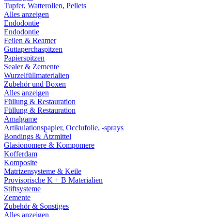
Tupfer, Watterollen, Pellets
Alles anzeigen
Endodontie
Endodontie
Feilen & Reamer
Guttaperchaspitzen
Papierspitzen
Sealer & Zemente
Wurzelfüllmaterialien
Zubehör und Boxen
Alles anzeigen
Füllung & Restauration
Füllung & Restauration
Amalgame
Artikulationspapier, Occlufolie, -sprays
Bondings & Ätzmittel
Glasionomere & Kompomere
Kofferdam
Komposite
Matrizensysteme & Keile
Provisorische K + B Materialien
Stiftsysteme
Zemente
Zubehör & Sonstiges
Alles anzeigen