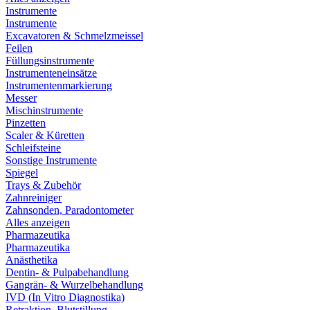
Instrumente
Instrumente
Excavatoren & Schmelzmeissel
Feilen
Füllungsinstrumente
Instrumenteneinsätze
Instrumentenmarkierung
Messer
Mischinstrumente
Pinzetten
Scaler & Küretten
Schleifsteine
Sonstige Instrumente
Spiegel
Trays & Zubehör
Zahnreiniger
Zahnsonden, Paradontometer
Alles anzeigen
Pharmazeutika
Pharmazeutika
Anästhetika
Dentin- & Pulpabehandlung
Gangrän- & Wurzelbehandlung
IVD (In Vitro Diagnostika)
Retraktion, Blutstillung