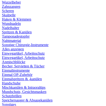
Wurzelheber
Zahnzangen
Scheren
Skalpelle
Haken & Klemmen
Wundnadeln
Nadelhalter
Spritzen & Kanülen
Tamponadestopfer
Nahtmaterial
Sonstige Chirurgie-Instrumente
Alles anzeigen
Einwegartikel, Arbeitsschutz
Einwegartikel, Arbeitsschutz
Anmischblöcke
Becher, Servietten & Tücher
Einmalinstrumente
Einmal OP-Zubehör
Einmalspritzen & -kanülen
Handschuhe
Mischkanülen & Intraoraltips
Mundschutz, Gesichtsmasken
Schutzbrillen
Speichersauger & Absaugkanülen
Sonstiges