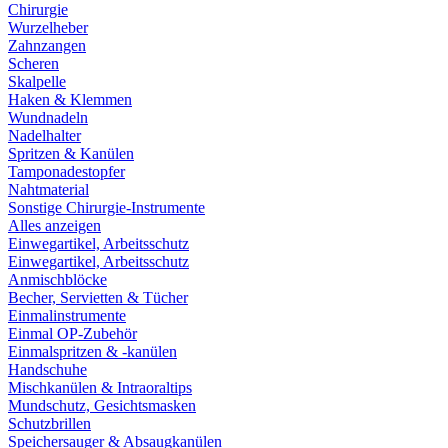
Chirurgie
Wurzelheber
Zahnzangen
Scheren
Skalpelle
Haken & Klemmen
Wundnadeln
Nadelhalter
Spritzen & Kanülen
Tamponadestopfer
Nahtmaterial
Sonstige Chirurgie-Instrumente
Alles anzeigen
Einwegartikel, Arbeitsschutz
Einwegartikel, Arbeitsschutz
Anmischblöcke
Becher, Servietten & Tücher
Einmalinstrumente
Einmal OP-Zubehör
Einmalspritzen & -kanülen
Handschuhe
Mischkanülen & Intraoraltips
Mundschutz, Gesichtsmasken
Schutzbrillen
Speichersauger & Absaugkanülen