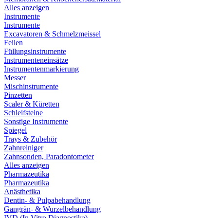
Alles anzeigen
Instrumente
Instrumente
Excavatoren & Schmelzmeissel
Feilen
Füllungsinstrumente
Instrumenteneinsätze
Instrumentenmarkierung
Messer
Mischinstrumente
Pinzetten
Scaler & Küretten
Schleifsteine
Sonstige Instrumente
Spiegel
Trays & Zubehör
Zahnreiniger
Zahnsonden, Paradontometer
Alles anzeigen
Pharmazeutika
Pharmazeutika
Anästhetika
Dentin- & Pulpabehandlung
Gangrän- & Wurzelbehandlung
IVD (In Vitro Diagnostika)