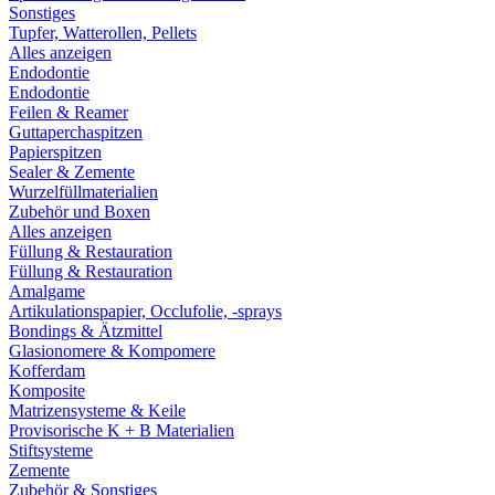
Sonstiges
Tupfer, Watterollen, Pellets
Alles anzeigen
Endodontie
Endodontie
Feilen & Reamer
Guttaperchaspitzen
Papierspitzen
Sealer & Zemente
Wurzelfüllmaterialien
Zubehör und Boxen
Alles anzeigen
Füllung & Restauration
Füllung & Restauration
Amalgame
Artikulationspapier, Occlufolie, -sprays
Bondings & Ätzmittel
Glasionomere & Kompomere
Kofferdam
Komposite
Matrizensysteme & Keile
Provisorische K + B Materialien
Stiftsysteme
Zemente
Zubehör & Sonstiges