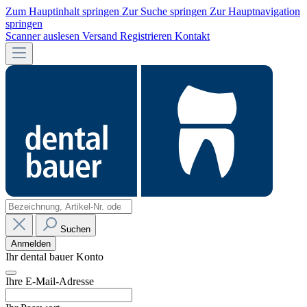
Zum Hauptinhalt springen
Zur Suche springen
Zur Hauptnavigation
springen
Scanner auslesen
Versand
Registrieren
Kontakt
Suchen
Anmelden
Ihr dental bauer Konto
Ihre E-Mail-Adresse