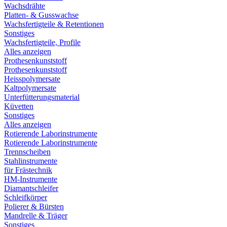
Wachsdrähte
Platten- & Gusswachse
Wachsfertigteile & Retentionen
Sonstiges
Wachsfertigteile, Profile
Alles anzeigen
Prothesenkunststoff
Prothesenkunststoff
Heisspolymersate
Kaltpolymersate
Unterfütterungsmaterial
Küvetten
Sonstiges
Alles anzeigen
Rotierende Laborinstrumente
Rotierende Laborinstrumente
Trennscheiben
Stahlinstrumente
für Frästechnik
HM-Instrumente
Diamantschleifer
Schleifkörper
Polierer & Bürsten
Mandrelle & Träger
Sonstiges