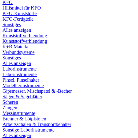
KFO
Hilfsmittel für KFO
KFO-Kunststoffe
KFO-Fertigteile
Sonstiges
Alles anzeigen
Kunststoffverblendung
Kunststoffverblendung
K+B Material
Verbundsysteme
Sonstiges
Alles anzeigen
Laborinstrumente
Laborinstrumente
Pinsel, Pinselhalter
Modellierinstrumente
Gipsmesser, Mischspatel & -Becher
Sägen & Sägeblätter
Scheren
Zangen
Messinstrumente
Brenner & Lötpistolen
Arbeitsschalen & Transportbehälter
Sonstige Laborinstrumente
Alles anzeigen