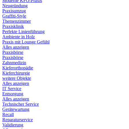
Moderne KFO-Praxis
Neugründung
Praxisumzug
Graffiti-Style
Themenzimmer
Praxisklinik
Perfekte Linienführung
Ambiente in Holz
Praxis mit Lounge Gefühl
Alles anzeigen
Praxisbörse
Praxisbörse
Zahnmedizin
Kieferorthopädie
Kieferchirurgie
weitere Objekte
Alles anzeigen
IT Service
Entsorgung
Alles anzeigen
Technischer Service
Gerätewartung
Recall
Reparaturservice
Validierung