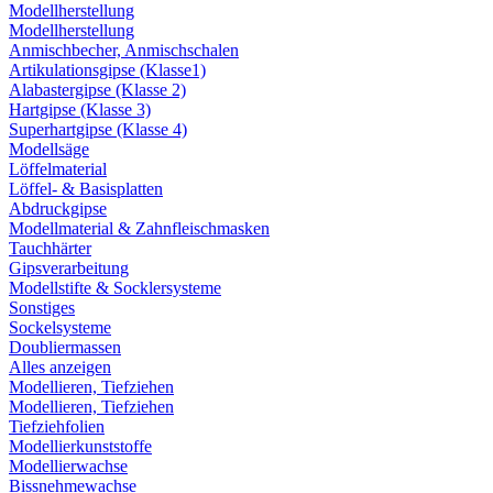
Modellherstellung
Modellherstellung
Anmischbecher, Anmischschalen
Artikulationsgipse (Klasse1)
Alabastergipse (Klasse 2)
Hartgipse (Klasse 3)
Superhartgipse (Klasse 4)
Modellsäge
Löffelmaterial
Löffel- & Basisplatten
Abdruckgipse
Modellmaterial & Zahnfleischmasken
Tauchhärter
Gipsverarbeitung
Modellstifte & Socklersysteme
Sonstiges
Sockelsysteme
Doubliermassen
Alles anzeigen
Modellieren, Tiefziehen
Modellieren, Tiefziehen
Tiefziehfolien
Modellierkunststoffe
Modellierwachse
Bissnehmewachse