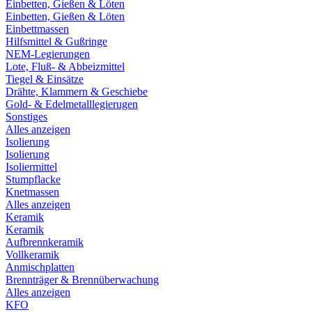
Einbetten, Gießen & Löten
Einbetten, Gießen & Löten
Einbettmassen
Hilfsmittel & Gußringe
NEM-Legierungen
Lote, Fluß- & Abbeizmittel
Tiegel & Einsätze
Drähte, Klammern & Geschiebe
Gold- & Edelmetalllegierugen
Sonstiges
Alles anzeigen
Isolierung
Isolierung
Isoliermittel
Stumpflacke
Knetmassen
Alles anzeigen
Keramik
Keramik
Aufbrennkeramik
Vollkeramik
Anmischplatten
Brennträger & Brennüberwachung
Alles anzeigen
KFO