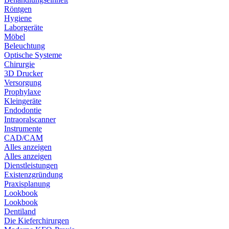
Röntgen
Hygiene
Laborgeräte
Möbel
Beleuchtung
Optische Systeme
Chirurgie
3D Drucker
Versorgung
Prophylaxe
Kleingeräte
Endodontie
Intraoralscanner
Instrumente
CAD/CAM
Alles anzeigen
Alles anzeigen
Dienstleistungen
Existenzgründung
Praxisplanung
Lookbook
Lookbook
Dentiland
Die Kieferchirurgen