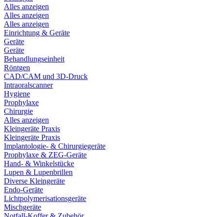
Alles anzeigen
Alles anzeigen
Alles anzeigen
Einrichtung & Geräte
Geräte
Geräte
Behandlungseinheit
Röntgen
CAD/CAM und 3D-Druck
Intraoralscanner
Hygiene
Prophylaxe
Chirurgie
Alles anzeigen
Kleingeräte Praxis
Kleingeräte Praxis
Implantologie- & Chirurgiegeräte
Prophylaxe & ZEG-Geräte
Hand- & Winkelstücke
Lupen & Lupenbrillen
Diverse Kleingeräte
Endo-Geräte
Lichtpolymerisationsgeräte
Mischgeräte
Notfall-Koffer & Zubehör