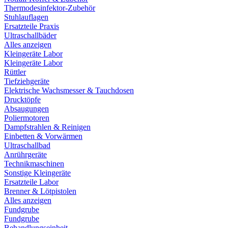
Thermodesinfektor-Zubehör
Stuhlauflagen
Ersatzteile Praxis
Ultraschallbäder
Alles anzeigen
Kleingeräte Labor
Kleingeräte Labor
Rüttler
Tiefziehgeräte
Elektrische Wachsmesser & Tauchdosen
Drucktöpfe
Absaugungen
Poliermotoren
Dampfstrahlen & Reinigen
Einbetten & Vorwärmen
Ultraschallbad
Anrührgeräte
Technikmaschinen
Sonstige Kleingeräte
Ersatzteile Labor
Brenner & Lötpistolen
Alles anzeigen
Fundgrube
Fundgrube
Behandlungseinheit