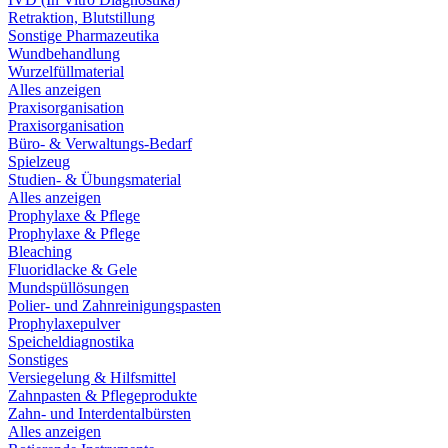
Retraktion, Blutstillung
Sonstige Pharmazeutika
Wundbehandlung
Wurzelfüllmaterial
Alles anzeigen
Praxisorganisation
Praxisorganisation
Büro- & Verwaltungs-Bedarf
Spielzeug
Studien- & Übungsmaterial
Alles anzeigen
Prophylaxe & Pflege
Prophylaxe & Pflege
Bleaching
Fluoridlacke & Gele
Mundspüllösungen
Polier- und Zahnreinigungspasten
Prophylaxepulver
Speicheldiagnostika
Sonstiges
Versiegelung & Hilfsmittel
Zahnpasten & Pflegeprodukte
Zahn- und Interdentalbürsten
Alles anzeigen