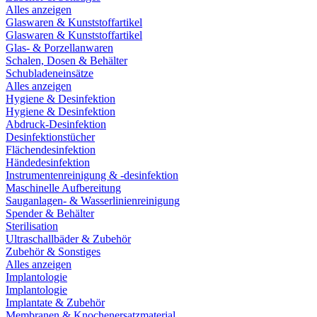
Alles anzeigen
Glaswaren & Kunststoffartikel
Glaswaren & Kunststoffartikel
Glas- & Porzellanwaren
Schalen, Dosen & Behälter
Schubladeneinsätze
Alles anzeigen
Hygiene & Desinfektion
Hygiene & Desinfektion
Abdruck-Desinfektion
Desinfektionstücher
Flächendesinfektion
Händedesinfektion
Instrumentenreinigung & -desinfektion
Maschinelle Aufbereitung
Sauganlagen- & Wasserlinienreinigung
Spender & Behälter
Sterilisation
Ultraschallbäder & Zubehör
Zubehör & Sonstiges
Alles anzeigen
Implantologie
Implantologie
Implantate & Zubehör
Membranen & Knochenersatzmaterial