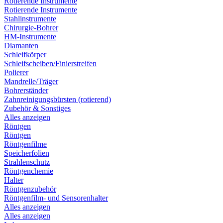
Rotierende Instrumente
Rotierende Instrumente
Stahlinstrumente
Chirurgie-Bohrer
HM-Instrumente
Diamanten
Schleifkörper
Schleifscheiben/Finierstreifen
Polierer
Mandrelle/Träger
Bohrerständer
Zahnreinigungsbürsten (rotierend)
Zubehör & Sonstiges
Alles anzeigen
Röntgen
Röntgen
Röntgenfilme
Speicherfolien
Strahlenschutz
Röntgenchemie
Halter
Röntgenzubehör
Röntgenfilm- und Sensorenhalter
Alles anzeigen
Alles anzeigen