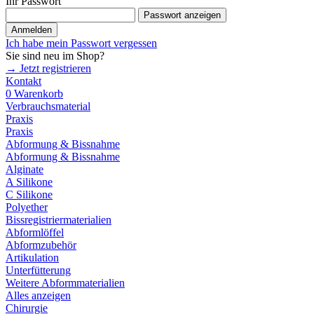
Ihr Passwort
Passwort anzeigen
Anmelden
Ich habe mein Passwort vergessen
Sie sind neu im Shop?
→ Jetzt registrieren
Kontakt
0
Warenkorb
Verbrauchsmaterial
Praxis
Praxis
Abformung & Bissnahme
Abformung & Bissnahme
Alginate
A Silikone
C Silikone
Polyether
Bissregistriermaterialien
Abformlöffel
Abformzubehör
Artikulation
Unterfütterung
Weitere Abformmaterialien
Alles anzeigen
Chirurgie