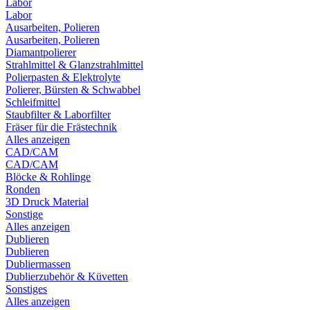
Labor
Labor
Ausarbeiten, Polieren
Ausarbeiten, Polieren
Diamantpolierer
Strahlmittel & Glanzstrahlmittel
Polierpasten & Elektrolyte
Polierer, Bürsten & Schwabbel
Schleifmittel
Staubfilter & Laborfilter
Fräser für die Frästechnik
Alles anzeigen
CAD/CAM
CAD/CAM
Blöcke & Rohlinge
Ronden
3D Druck Material
Sonstige
Alles anzeigen
Dublieren
Dublieren
Dubliermassen
Dublierzubehör & Küvetten
Sonstiges
Alles anzeigen