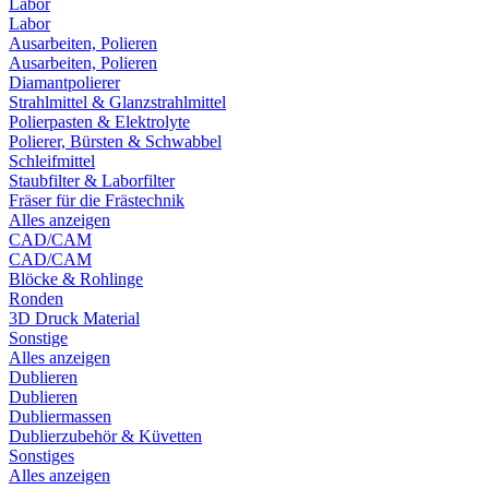
Labor
Labor
Ausarbeiten, Polieren
Ausarbeiten, Polieren
Diamantpolierer
Strahlmittel & Glanzstrahlmittel
Polierpasten & Elektrolyte
Polierer, Bürsten & Schwabbel
Schleifmittel
Staubfilter & Laborfilter
Fräser für die Frästechnik
Alles anzeigen
CAD/CAM
CAD/CAM
Blöcke & Rohlinge
Ronden
3D Druck Material
Sonstige
Alles anzeigen
Dublieren
Dublieren
Dubliermassen
Dublierzubehör & Küvetten
Sonstiges
Alles anzeigen