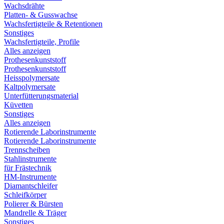
Wachsdrähte
Platten- & Gusswachse
Wachsfertigteile & Retentionen
Sonstiges
Wachsfertigteile, Profile
Alles anzeigen
Prothesenkunststoff
Prothesenkunststoff
Heisspolymersate
Kaltpolymersate
Unterfütterungsmaterial
Küvetten
Sonstiges
Alles anzeigen
Rotierende Laborinstrumente
Rotierende Laborinstrumente
Trennscheiben
Stahlinstrumente
für Frästechnik
HM-Instrumente
Diamantschleifer
Schleifkörper
Polierer & Bürsten
Mandrelle & Träger
Sonstiges