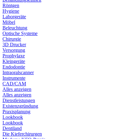
Röntgen
Hygiene
Laborgeräte
Möbel
Beleuchtung
Optische Systeme
Chirurgie
3D Drucker
Versorgung
Prophylaxe
Kleingeräte
Endodontie
Intraoralscanner
Instrumente
CAD/CAM
Alles anzeigen
Alles anzeigen
Dienstleistungen
Existenzgründung
Praxisplanung
Lookbook
Lookbook
Dentiland
Die Kieferchirurgen