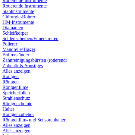
Rotierende Instrumente
Rotierende Instrumente
Stahlinstrumente
Chirurgie-Bohrer
HM-Instrumente
Diamanten
Schleifkörper
Schleifscheiben/Finierstreifen
Polierer
Mandrelle/Träger
Bohrerständer
Zahnreinigungsbürsten (rotierend)
Zubehör & Sonstiges
Alles anzeigen
Röntgen
Röntgen
Röntgenfilme
Speicherfolien
Strahlenschutz
Röntgenchemie
Halter
Röntgenzubehör
Röntgenfilm- und Sensorenhalter
Alles anzeigen
Alles anzeigen