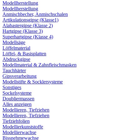
Modellherstellung
Modellherstellung
Anmischbecher, Anmischschalen
Artikulationsgipse (Klasse1)
Alabastergipse (Klasse 2)
Hartgipse (Klasse 3)
Superhartgipse (Klasse 4)
Modellsäge
Löffelmaterial
Löffel- & Basisplatten
Abdruckgipse
Modellmaterial & Zahnfleischmasken
Tauchhärter
Gipsverarbeitung
Modellstifte & Socklersysteme
Sonstiges
Sockelsysteme
Doubliermassen
Alles anzeigen
Modellieren, Tiefziehen
Modellieren, Tiefziehen
Tiefziehfolien
Modellierkunststoffe
Modellierwachse
Bissnehmewachse