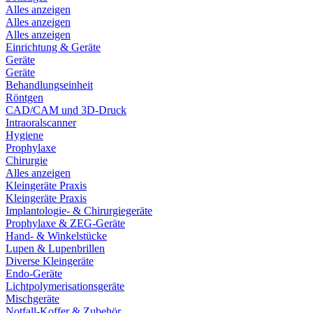
Alles anzeigen
Alles anzeigen
Alles anzeigen
Einrichtung & Geräte
Geräte
Geräte
Behandlungseinheit
Röntgen
CAD/CAM und 3D-Druck
Intraoralscanner
Hygiene
Prophylaxe
Chirurgie
Alles anzeigen
Kleingeräte Praxis
Kleingeräte Praxis
Implantologie- & Chirurgiegeräte
Prophylaxe & ZEG-Geräte
Hand- & Winkelstücke
Lupen & Lupenbrillen
Diverse Kleingeräte
Endo-Geräte
Lichtpolymerisationsgeräte
Mischgeräte
Notfall-Koffer & Zubehör