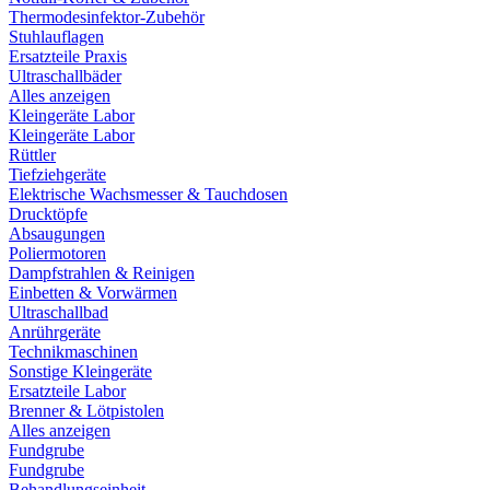
Thermodesinfektor-Zubehör
Stuhlauflagen
Ersatzteile Praxis
Ultraschallbäder
Alles anzeigen
Kleingeräte Labor
Kleingeräte Labor
Rüttler
Tiefziehgeräte
Elektrische Wachsmesser & Tauchdosen
Drucktöpfe
Absaugungen
Poliermotoren
Dampfstrahlen & Reinigen
Einbetten & Vorwärmen
Ultraschallbad
Anrührgeräte
Technikmaschinen
Sonstige Kleingeräte
Ersatzteile Labor
Brenner & Lötpistolen
Alles anzeigen
Fundgrube
Fundgrube
Behandlungseinheit