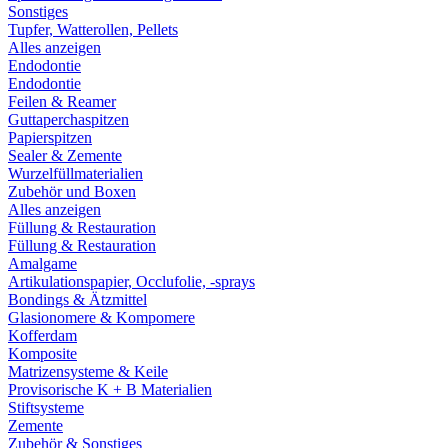
Sonstiges
Tupfer, Watterollen, Pellets
Alles anzeigen
Endodontie
Endodontie
Feilen & Reamer
Guttaperchaspitzen
Papierspitzen
Sealer & Zemente
Wurzelfüllmaterialien
Zubehör und Boxen
Alles anzeigen
Füllung & Restauration
Füllung & Restauration
Amalgame
Artikulationspapier, Occlufolie, -sprays
Bondings & Ätzmittel
Glasionomere & Kompomere
Kofferdam
Komposite
Matrizensysteme & Keile
Provisorische K + B Materialien
Stiftsysteme
Zemente
Zubehör & Sonstiges