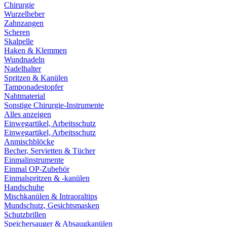
Chirurgie
Wurzelheber
Zahnzangen
Scheren
Skalpelle
Haken & Klemmen
Wundnadeln
Nadelhalter
Spritzen & Kanülen
Tamponadestopfer
Nahtmaterial
Sonstige Chirurgie-Instrumente
Alles anzeigen
Einwegartikel, Arbeitsschutz
Einwegartikel, Arbeitsschutz
Anmischblöcke
Becher, Servietten & Tücher
Einmalinstrumente
Einmal OP-Zubehör
Einmalspritzen & -kanülen
Handschuhe
Mischkanülen & Intraoraltips
Mundschutz, Gesichtsmasken
Schutzbrillen
Speichersauger & Absaugkanülen