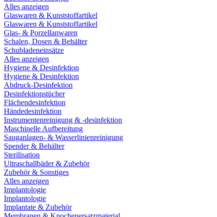
Alles anzeigen
Glaswaren & Kunststoffartikel
Glaswaren & Kunststoffartikel
Glas- & Porzellanwaren
Schalen, Dosen & Behälter
Schubladeneinsätze
Alles anzeigen
Hygiene & Desinfektion
Hygiene & Desinfektion
Abdruck-Desinfektion
Desinfektionstücher
Flächendesinfektion
Händedesinfektion
Instrumentenreinigung & -desinfektion
Maschinelle Aufbereitung
Sauganlagen- & Wasserlinienreinigung
Spender & Behälter
Sterilisation
Ultraschallbäder & Zubehör
Zubehör & Sonstiges
Alles anzeigen
Implantologie
Implantologie
Implantate & Zubehör
Membranen & Knochenersatzmaterial