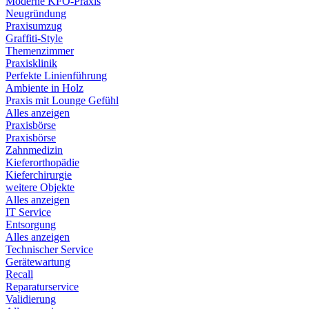
Moderne KFO-Praxis
Neugründung
Praxisumzug
Graffiti-Style
Themenzimmer
Praxisklinik
Perfekte Linienführung
Ambiente in Holz
Praxis mit Lounge Gefühl
Alles anzeigen
Praxisbörse
Praxisbörse
Zahnmedizin
Kieferorthopädie
Kieferchirurgie
weitere Objekte
Alles anzeigen
IT Service
Entsorgung
Alles anzeigen
Technischer Service
Gerätewartung
Recall
Reparaturservice
Validierung