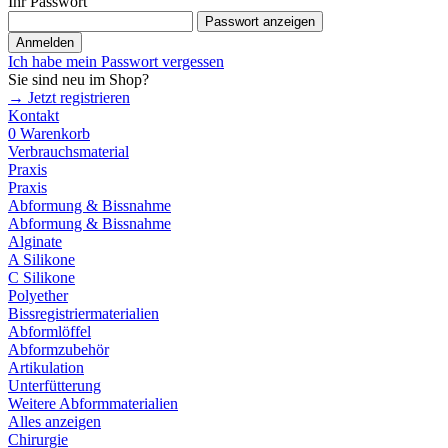
Ihr Passwort
Passwort anzeigen
Anmelden
Ich habe mein Passwort vergessen
Sie sind neu im Shop?
→ Jetzt registrieren
Kontakt
0
Warenkorb
Verbrauchsmaterial
Praxis
Praxis
Abformung & Bissnahme
Abformung & Bissnahme
Alginate
A Silikone
C Silikone
Polyether
Bissregistriermaterialien
Abformlöffel
Abformzubehör
Artikulation
Unterfütterung
Weitere Abformmaterialien
Alles anzeigen
Chirurgie