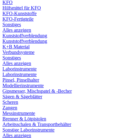
KFO
Hilfsmittel für KFO
KFO-Kunststoffe
KFO-Fertigteile
Sonstiges
Alles anzeigen
Kunststoffverblendung
Kunststoffverblendung
K+B Material
Verbundsysteme
Sonstiges
Alles anzeigen
Laborinstrumente
Laborinstrumente
Pinsel, Pinselhalter
Modellierinstrumente
Gipsmesser, Mischspatel & -Becher
Sägen & Sägeblätter
Scheren
Zangen
Messinstrumente
Brenner & Lötpistolen
Arbeitsschalen & Transportbehälter
Sonstige Laborinstrumente
Alles anzeigen