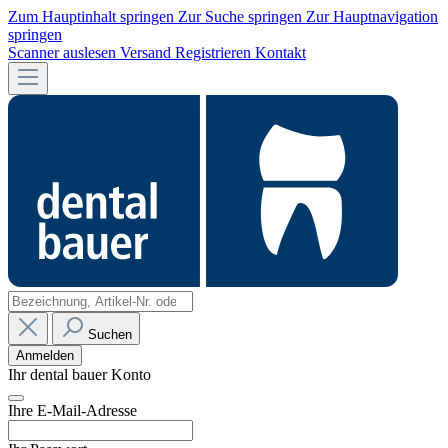
Zum Hauptinhalt springen
Zur Suche springen
Zur Hauptnavigation
springen
Scanner auslesen
Versand
Registrieren
Kontakt
Suchen
Anmelden
Ihr dental bauer Konto
Ihre E-Mail-Adresse