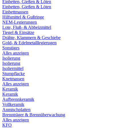
Einbetten, Gießen & Löten
Einbetten, Gießen & Löten
Einbettmassen
Hilfsmittel & Gußringe
NEM-Legierungen
Lote, Fluß- & Abbeizmittel
Tiegel & Einsätze
Drähte, Klammern & Geschiebe
Gold- & Edelmetalllegierugen
Sonstiges
Alles anzeigen
Isolierung
Isolierung
Isoliermittel
Stumpflacke
Knetmassen
Alles anzeigen
Keramik
Keramik
Aufbrennkeramik
Vollkeramik
Anmischplatten
Brennträger & Brennüberwachung
Alles anzeigen
KFO