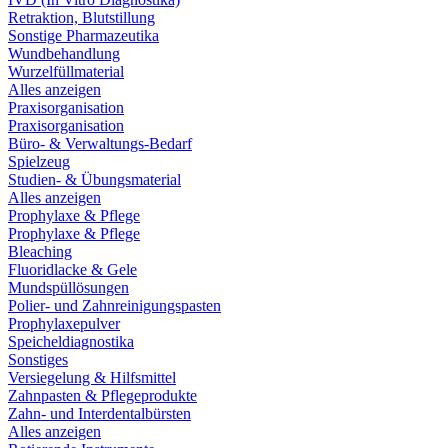
Retraktion, Blutstillung
Sonstige Pharmazeutika
Wundbehandlung
Wurzelfüllmaterial
Alles anzeigen
Praxisorganisation
Praxisorganisation
Büro- & Verwaltungs-Bedarf
Spielzeug
Studien- & Übungsmaterial
Alles anzeigen
Prophylaxe & Pflege
Prophylaxe & Pflege
Bleaching
Fluoridlacke & Gele
Mundspüllösungen
Polier- und Zahnreinigungspasten
Prophylaxepulver
Speicheldiagnostika
Sonstiges
Versiegelung & Hilfsmittel
Zahnpasten & Pflegeprodukte
Zahn- und Interdentalbürsten
Alles anzeigen