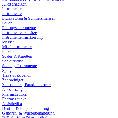
Alles anzeigen
Instrumente
Instrumente
Excavatoren & Schmelzmeissel
Feilen
Füllungsinstrumente
Instrumenteneinsätze
Instrumentenmarkierung
Messer
Mischinstrumente
Pinzetten
Scaler & Küretten
Schleifsteine
Sonstige Instrumente
Spiegel
Trays & Zubehör
Zahnreiniger
Zahnsonden, Paradontometer
Alles anzeigen
Pharmazeutika
Pharmazeutika
Anästhetika
Dentin- & Pulpabehandlung
Gangrän- & Wurzelbehandlung
IVD (In Vitro Diagnostika)