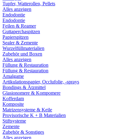
Tupfer, Watterollen, Pellets
Alles anzeigen
Endodontie
Endodontie
Feilen & Reamer
Guttaperchaspitzen
Papierspitzen
Sealer & Zemente
Wurzelfüllmaterialien
Zubehör und Boxen
Alles anzeigen
Füllung & Restauration
Füllung & Restauration
Amalgame
Artikulationspapier, Occlufolie, -sprays
Bondings & Ätzmittel
Glasionomere & Kompomere
Kofferdam
Komposite
Matrizensysteme & Keile
Provisorische K + B Materialien
Stiftsysteme
Zemente
Zubehör & Sonstiges
Alles anzeigen