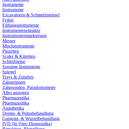
Instrumente
Instrumente
Excavatoren & Schmelzmeissel
Feilen
Füllungsinstrumente
Instrumenteneinsätze
Instrumentenmarkierung
Messer
Mischinstrumente
Pinzetten
Scaler & Küretten
Schleifsteine
Sonstige Instrumente
Spiegel
Trays & Zubehör
Zahnreiniger
Zahnsonden, Paradontometer
Alles anzeigen
Pharmazeutika
Pharmazeutika
Anästhetika
Dentin- & Pulpabehandlung
Gangrän- & Wurzelbehandlung
IVD (In Vitro Diagnostika)
Retraktion, Blutstillung