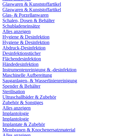
Glaswaren & Kunststoffartikel
Glaswaren & Kunststoffartikel
Glas- & Porzellanwaren
Schalen, Dosen & Behälter
Schubladeneinsätze
Alles anzeigen
Hygiene & Desinfektion
Hygiene & Desinfektion
Abdruck-Desinfektion
Desinfektionstücher
Flächendesinfektion
Händedesinfektion
Instrumentenreinigung & -desinfektion
Maschinelle Aufbereitung
Sauganlagen- & Wasserlinienreinigung
Spender & Behälter
Sterilisation
Ultraschallbäder & Zubehör
Zubehör & Sonstiges
Alles anzeigen
Implantologie
Implantologie
Implantate & Zubehör
Membranen & Knochenersatzmaterial
Alles anzeigen