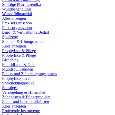
Sonstige Pharmazeutika
Wundbehandlung
Wurzelfüllmaterial
Alles anzeigen
Praxisorganisation
Praxisorganisation
Büro- & Verwaltungs-Bedarf
Spielzeug
Studien- & Übungsmaterial
Alles anzeigen
Prophylaxe & Pflege
Prophylaxe & Pflege
Bleaching
Fluoridlacke & Gele
Mundspüllösungen
Polier- und Zahnreinigungspasten
Prophylaxepulver
Speicheldiagnostika
Sonstiges
Versiegelung & Hilfsmittel
Zahnpasten & Pflegeprodukte
Zahn- und Interdentalbürsten
Alles anzeigen
Rotierende Instrumente