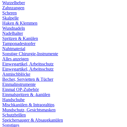
Wurzelheber
Zahnzangen
Scheren
Skalpelle
Haken & Klemmen
Wundnadeln
Nadelhalter
Spritzen & Kanülen
Tamponadestopfer
Nahtmaterial
Sonstige Chirurgie-Instrumente
Alles anzeigen
Einwegartikel, Arbeitsschutz
Einwegartikel, Arbeitsschutz
Anmischblöcke
Becher, Servietten & Tücher
Einmalinstrumente
Einmal OP-Zubehör
Einmalspritzen & -kanülen
Handschuhe
Mischkanülen & Intraoraltips
Mundschutz, Gesichtsmasken
Schutzbrillen
Speichersauger & Absaugkanülen
Sonstiges