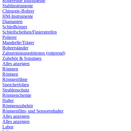
Rotierende Instrumente
Stahlinstrumente
Chirurgie-Bohrer
HM-Instrumente
Diamanten
Schleifkörper
Schleifscheiben/Finierstreifen
Polierer
Mandrelle/Träger
Bohrerständer
Zahnreinigungsbürsten (rotierend)
Zubehör & Sonstiges
Alles anzeigen
Röntgen
Röntgen
Röntgenfilme
Speicherfolien
Strahlenschutz
Röntgenchemie
Halter
Röntgenzubehör
Röntgenfilm- und Sensorenhalter
Alles anzeigen
Alles anzeigen
Labor