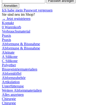
Passwort anzeigen
Anmelden
Ich habe mein Passwort vergessen
Sie sind neu im Shop?
→ Jetzt registrieren
Kontakt
0
Warenkorb
Verbrauchsmaterial
Praxis
Praxis
Abformung & Bissnahme
Abformung & Bissnahme
Alginate
A Silikone
C Silikone
Polyether
Bissregistriermaterialien
Abformlöffel
Abformzubehör
Artikulation
Unterfütterung
Weitere Abformmaterialien
Alles anzeigen
Chirurgie
Chirurgie