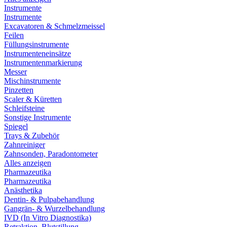
Instrumente
Instrumente
Excavatoren & Schmelzmeissel
Feilen
Füllungsinstrumente
Instrumenteneinsätze
Instrumentenmarkierung
Messer
Mischinstrumente
Pinzetten
Scaler & Küretten
Schleifsteine
Sonstige Instrumente
Spiegel
Trays & Zubehör
Zahnreiniger
Zahnsonden, Paradontometer
Alles anzeigen
Pharmazeutika
Pharmazeutika
Anästhetika
Dentin- & Pulpabehandlung
Gangrän- & Wurzelbehandlung
IVD (In Vitro Diagnostika)
Retraktion, Blutstillung