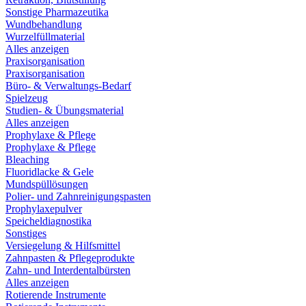
Sonstige Pharmazeutika
Wundbehandlung
Wurzelfüllmaterial
Alles anzeigen
Praxisorganisation
Praxisorganisation
Büro- & Verwaltungs-Bedarf
Spielzeug
Studien- & Übungsmaterial
Alles anzeigen
Prophylaxe & Pflege
Prophylaxe & Pflege
Bleaching
Fluoridlacke & Gele
Mundspüllösungen
Polier- und Zahnreinigungspasten
Prophylaxepulver
Speicheldiagnostika
Sonstiges
Versiegelung & Hilfsmittel
Zahnpasten & Pflegeprodukte
Zahn- und Interdentalbürsten
Alles anzeigen
Rotierende Instrumente