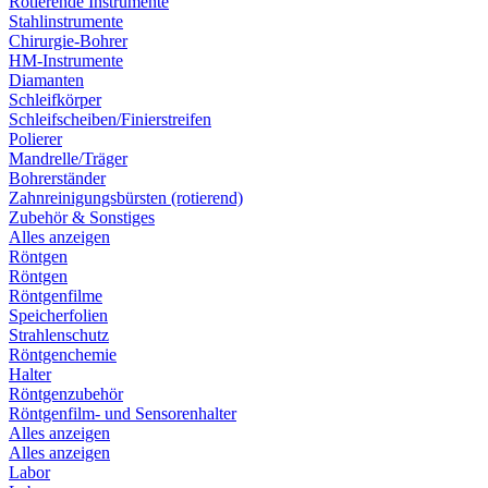
Rotierende Instrumente
Stahlinstrumente
Chirurgie-Bohrer
HM-Instrumente
Diamanten
Schleifkörper
Schleifscheiben/Finierstreifen
Polierer
Mandrelle/Träger
Bohrerständer
Zahnreinigungsbürsten (rotierend)
Zubehör & Sonstiges
Alles anzeigen
Röntgen
Röntgen
Röntgenfilme
Speicherfolien
Strahlenschutz
Röntgenchemie
Halter
Röntgenzubehör
Röntgenfilm- und Sensorenhalter
Alles anzeigen
Alles anzeigen
Labor