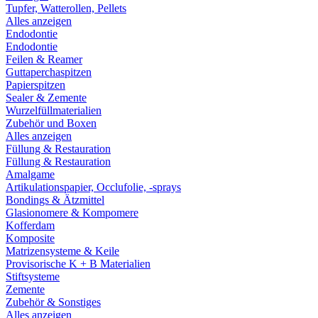
Tupfer, Watterollen, Pellets
Alles anzeigen
Endodontie
Endodontie
Feilen & Reamer
Guttaperchaspitzen
Papierspitzen
Sealer & Zemente
Wurzelfüllmaterialien
Zubehör und Boxen
Alles anzeigen
Füllung & Restauration
Füllung & Restauration
Amalgame
Artikulationspapier, Occlufolie, -sprays
Bondings & Ätzmittel
Glasionomere & Kompomere
Kofferdam
Komposite
Matrizensysteme & Keile
Provisorische K + B Materialien
Stiftsysteme
Zemente
Zubehör & Sonstiges
Alles anzeigen