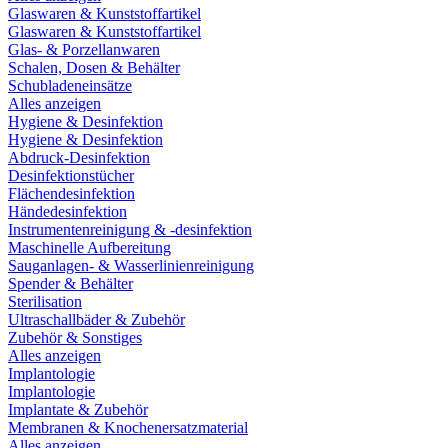
Glaswaren & Kunststoffartikel
Glaswaren & Kunststoffartikel
Glas- & Porzellanwaren
Schalen, Dosen & Behälter
Schubladeneinsätze
Alles anzeigen
Hygiene & Desinfektion
Hygiene & Desinfektion
Abdruck-Desinfektion
Desinfektionstücher
Flächendesinfektion
Händedesinfektion
Instrumentenreinigung & -desinfektion
Maschinelle Aufbereitung
Sauganlagen- & Wasserlinienreinigung
Spender & Behälter
Sterilisation
Ultraschallbäder & Zubehör
Zubehör & Sonstiges
Alles anzeigen
Implantologie
Implantologie
Implantate & Zubehör
Membranen & Knochenersatzmaterial
Alles anzeigen