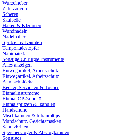
Wurzelheber
Zahnzangen
Scheren
Skalpelle
Haken & Klemmen
Wundnadeln
Nadelhalter
Spritzen & Kanülen
Tamponadestopfer
Nahtmaterial
Sonstige Chirurgie-Instrumente
Alles anzeigen
Einwegartikel, Arbeitsschutz
Einwegartikel, Arbeitsschutz
Anmischblöcke
Becher, Servietten & Tücher
Einmalinstrumente
Einmal OP-Zubehör
Einmalspritzen & -kanülen
Handschuhe
Mischkanülen & Intraoraltips
Mundschutz, Gesichtsmasken
Schutzbrillen
Speichersauger & Absaugkanülen
Sonstiges