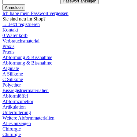
Passwort anzeigen
Anmelden
Ich habe mein Passwort vergessen
Sie sind neu im Shop?
→ Jetzt registrieren
Kontakt
0
Warenkorb
Verbrauchsmaterial
Praxis
Praxis
Abformung & Bissnahme
Abformung & Bissnahme
Alginate
A Silikone
C Silikone
Polyether
Bissregistriermaterialien
Abformlöffel
Abformzubehör
Artikulation
Unterfütterung
Weitere Abformmaterialien
Alles anzeigen
Chirurgie
Chirurgie