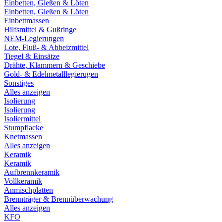
Einbetten, Gießen & Löten
Einbetten, Gießen & Löten
Einbettmassen
Hilfsmittel & Gußringe
NEM-Legierungen
Lote, Fluß- & Abbeizmittel
Tiegel & Einsätze
Drähte, Klammern & Geschiebe
Gold- & Edelmetalllegierugen
Sonstiges
Alles anzeigen
Isolierung
Isolierung
Isoliermittel
Stumpflacke
Knetmassen
Alles anzeigen
Keramik
Keramik
Aufbrennkeramik
Vollkeramik
Anmischplatten
Brennträger & Brennüberwachung
Alles anzeigen
KFO