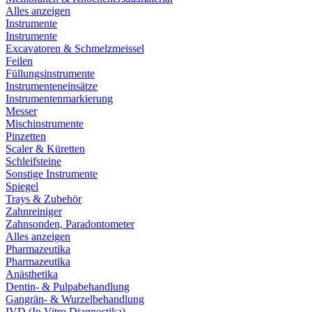
Alles anzeigen
Instrumente
Instrumente
Excavatoren & Schmelzmeissel
Feilen
Füllungsinstrumente
Instrumenteneinsätze
Instrumentenmarkierung
Messer
Mischinstrumente
Pinzetten
Scaler & Küretten
Schleifsteine
Sonstige Instrumente
Spiegel
Trays & Zubehör
Zahnreiniger
Zahnsonden, Paradontometer
Alles anzeigen
Pharmazeutika
Pharmazeutika
Anästhetika
Dentin- & Pulpabehandlung
Gangrän- & Wurzelbehandlung
IVD (In Vitro Diagnostika)