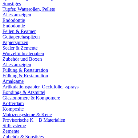
Sonstiges
Tupfer, Watterollen, Pellets
Alles anzeigen
Endodontie
Endodontie
Feilen & Reamer
Guttaperchaspitzen
Papierspitzen
Sealer & Zemente
Wurzelfüllmaterialien
Zubehör und Boxen
Alles anzeigen
Füllung & Restauration
Füllung & Restauration
Amalgame
Artikulationspapier, Occlufolie, -sprays
Bondings & Ätzmittel
Glasionomere & Kompomere
Kofferdam
Komposite
Matrizensysteme & Keile
Provisorische K + B Materialien
Stiftsysteme
Zemente
Zubehör & Sonstiges