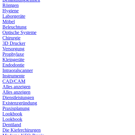
Röntgen
Hygiene
Laborgeräte
Möbel
Beleuchtung
Optische Systeme
Chirurgie
3D Drucker
Versorgung
Prophylaxe
Kleingeräte
Endodontie
Intraoralscanner
Instrumente
CAD/CAM
Alles anzeigen
Alles anzeigen
Dienstleistungen
Existenzgründung
Praxisplanung
Lookbook
Lookbook
Dentiland
Die Kieferchirurgen