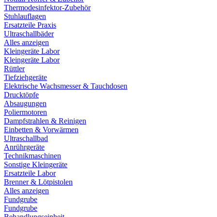
Thermodesinfektor-Zubehör
Stuhlauflagen
Ersatzteile Praxis
Ultraschallbäder
Alles anzeigen
Kleingeräte Labor
Kleingeräte Labor
Rüttler
Tiefziehgeräte
Elektrische Wachsmesser & Tauchdosen
Drucktöpfe
Absaugungen
Poliermotoren
Dampfstrahlen & Reinigen
Einbetten & Vorwärmen
Ultraschallbad
Anrührgeräte
Technikmaschinen
Sonstige Kleingeräte
Ersatzteile Labor
Brenner & Lötpistolen
Alles anzeigen
Fundgrube
Fundgrube
Behandlungseinheit