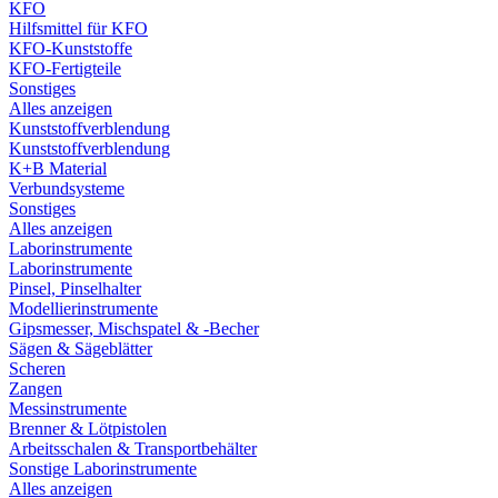
KFO
Hilfsmittel für KFO
KFO-Kunststoffe
KFO-Fertigteile
Sonstiges
Alles anzeigen
Kunststoffverblendung
Kunststoffverblendung
K+B Material
Verbundsysteme
Sonstiges
Alles anzeigen
Laborinstrumente
Laborinstrumente
Pinsel, Pinselhalter
Modellierinstrumente
Gipsmesser, Mischspatel & -Becher
Sägen & Sägeblätter
Scheren
Zangen
Messinstrumente
Brenner & Lötpistolen
Arbeitsschalen & Transportbehälter
Sonstige Laborinstrumente
Alles anzeigen