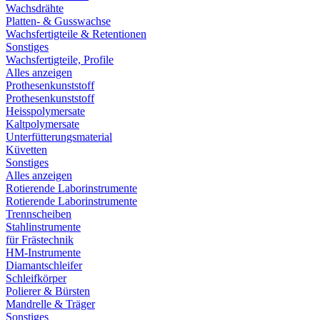
Wachsdrähte
Platten- & Gusswachse
Wachsfertigteile & Retentionen
Sonstiges
Wachsfertigteile, Profile
Alles anzeigen
Prothesenkunststoff
Prothesenkunststoff
Heisspolymersate
Kaltpolymersate
Unterfütterungsmaterial
Küvetten
Sonstiges
Alles anzeigen
Rotierende Laborinstrumente
Rotierende Laborinstrumente
Trennscheiben
Stahlinstrumente
für Frästechnik
HM-Instrumente
Diamantschleifer
Schleifkörper
Polierer & Bürsten
Mandrelle & Träger
Sonstiges