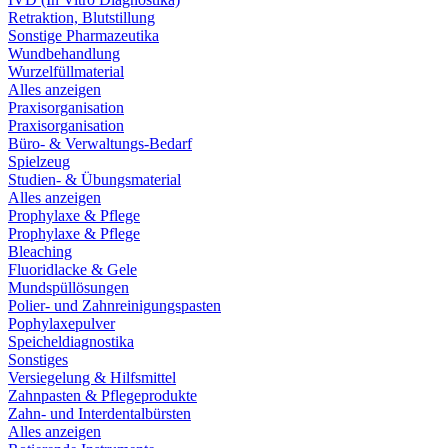
Retraktion, Blutstillung
Sonstige Pharmazeutika
Wundbehandlung
Wurzelfüllmaterial
Alles anzeigen
Praxisorganisation
Praxisorganisation
Büro- & Verwaltungs-Bedarf
Spielzeug
Studien- & Übungsmaterial
Alles anzeigen
Prophylaxe & Pflege
Prophylaxe & Pflege
Bleaching
Fluoridlacke & Gele
Mundspüllösungen
Polier- und Zahnreinigungspasten
Pophylaxepulver
Speicheldiagnostika
Sonstiges
Versiegelung & Hilfsmittel
Zahnpasten & Pflegeprodukte
Zahn- und Interdentalbürsten
Alles anzeigen