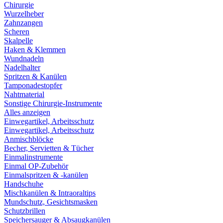
Chirurgie
Wurzelheber
Zahnzangen
Scheren
Skalpelle
Haken & Klemmen
Wundnadeln
Nadelhalter
Spritzen & Kanülen
Tamponadestopfer
Nahtmaterial
Sonstige Chirurgie-Instrumente
Alles anzeigen
Einwegartikel, Arbeitsschutz
Einwegartikel, Arbeitsschutz
Anmischblöcke
Becher, Servietten & Tücher
Einmalinstrumente
Einmal OP-Zubehör
Einmalspritzen & -kanülen
Handschuhe
Mischkanülen & Intraoraltips
Mundschutz, Gesichtsmasken
Schutzbrillen
Speichersauger & Absaugkanülen