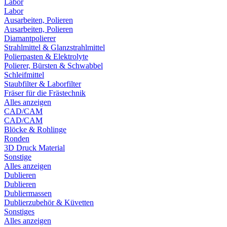
Labor
Labor
Ausarbeiten, Polieren
Ausarbeiten, Polieren
Diamantpolierer
Strahlmittel & Glanzstrahlmittel
Polierpasten & Elektrolyte
Polierer, Bürsten & Schwabbel
Schleifmittel
Staubfilter & Laborfilter
Fräser für die Frästechnik
Alles anzeigen
CAD/CAM
CAD/CAM
Blöcke & Rohlinge
Ronden
3D Druck Material
Sonstige
Alles anzeigen
Dublieren
Dublieren
Dubliermassen
Dublierzubehör & Küvetten
Sonstiges
Alles anzeigen