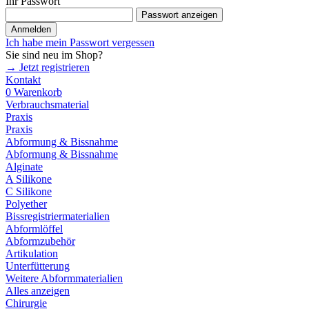
Ihr Passwort
Passwort anzeigen
Anmelden
Ich habe mein Passwort vergessen
Sie sind neu im Shop?
→ Jetzt registrieren
Kontakt
0
Warenkorb
Verbrauchsmaterial
Praxis
Praxis
Abformung & Bissnahme
Abformung & Bissnahme
Alginate
A Silikone
C Silikone
Polyether
Bissregistriermaterialien
Abformlöffel
Abformzubehör
Artikulation
Unterfütterung
Weitere Abformmaterialien
Alles anzeigen
Chirurgie