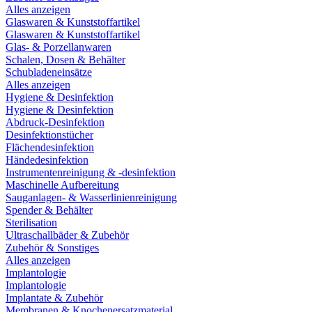
Alles anzeigen
Glaswaren & Kunststoffartikel
Glaswaren & Kunststoffartikel
Glas- & Porzellanwaren
Schalen, Dosen & Behälter
Schubladeneinsätze
Alles anzeigen
Hygiene & Desinfektion
Hygiene & Desinfektion
Abdruck-Desinfektion
Desinfektionstücher
Flächendesinfektion
Händedesinfektion
Instrumentenreinigung & -desinfektion
Maschinelle Aufbereitung
Sauganlagen- & Wasserlinienreinigung
Spender & Behälter
Sterilisation
Ultraschallbäder & Zubehör
Zubehör & Sonstiges
Alles anzeigen
Implantologie
Implantologie
Implantate & Zubehör
Membranen & Knochenersatzmaterial