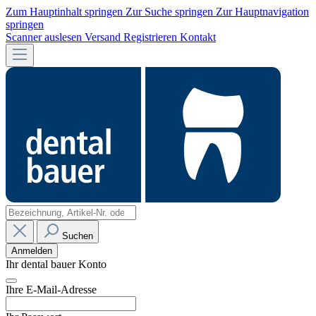
Zum Hauptinhalt springen
Zur Suche springen
Zur Hauptnavigation
springen
Scanner auslesen
Versand
Registrieren
Kontakt
Suchen
Anmelden
Ihr dental bauer Konto
Ihre E-Mail-Adresse