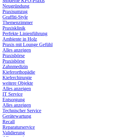
Moderne KFO-Praxis
Neugründung
Praxisumzug
Graffiti-Style
Themenzimmer
Praxisklinik
Perfekte Linienführung
Ambiente in Holz
Praxis mit Lounge Gefühl
Alles anzeigen
Praxisbörse
Praxisbörse
Zahnmedizin
Kieferorthopädie
Kieferchirurgie
weitere Objekte
Alles anzeigen
IT Service
Entsorgung
Alles anzeigen
Technischer Service
Gerätewartung
Recall
Reparaturservice
Validierung