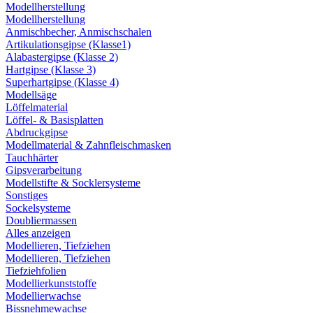
Modellherstellung
Modellherstellung
Anmischbecher, Anmischschalen
Artikulationsgipse (Klasse1)
Alabastergipse (Klasse 2)
Hartgipse (Klasse 3)
Superhartgipse (Klasse 4)
Modellsäge
Löffelmaterial
Löffel- & Basisplatten
Abdruckgipse
Modellmaterial & Zahnfleischmasken
Tauchhärter
Gipsverarbeitung
Modellstifte & Socklersysteme
Sonstiges
Sockelsysteme
Doubliermassen
Alles anzeigen
Modellieren, Tiefziehen
Modellieren, Tiefziehen
Tiefziehfolien
Modellierkunststoffe
Modellierwachse
Bissnehmewachse