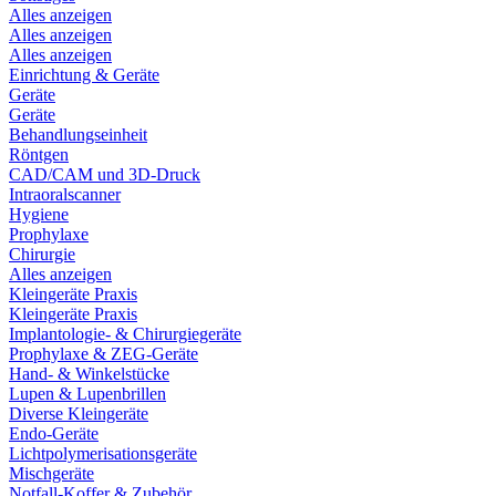
Alles anzeigen
Alles anzeigen
Alles anzeigen
Einrichtung & Geräte
Geräte
Geräte
Behandlungseinheit
Röntgen
CAD/CAM und 3D-Druck
Intraoralscanner
Hygiene
Prophylaxe
Chirurgie
Alles anzeigen
Kleingeräte Praxis
Kleingeräte Praxis
Implantologie- & Chirurgiegeräte
Prophylaxe & ZEG-Geräte
Hand- & Winkelstücke
Lupen & Lupenbrillen
Diverse Kleingeräte
Endo-Geräte
Lichtpolymerisationsgeräte
Mischgeräte
Notfall-Koffer & Zubehör