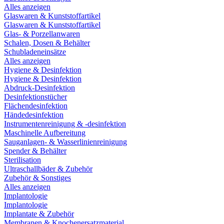
Alles anzeigen
Glaswaren & Kunststoffartikel
Glaswaren & Kunststoffartikel
Glas- & Porzellanwaren
Schalen, Dosen & Behälter
Schubladeneinsätze
Alles anzeigen
Hygiene & Desinfektion
Hygiene & Desinfektion
Abdruck-Desinfektion
Desinfektionstücher
Flächendesinfektion
Händedesinfektion
Instrumentenreinigung & -desinfektion
Maschinelle Aufbereitung
Sauganlagen- & Wasserlinienreinigung
Spender & Behälter
Sterilisation
Ultraschallbäder & Zubehör
Zubehör & Sonstiges
Alles anzeigen
Implantologie
Implantologie
Implantate & Zubehör
Membranen & Knochenersatzmaterial