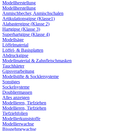
Modellherstellung
Modellherstellung
Anmischbecher, Anmischschalen
Artikulationsgipse (Klasse1)
Alabastergipse (Klasse 2)
Hartgipse (Klasse 3)
Superhartgipse (Klasse 4)
Modellsäge
Löffelmaterial
Löffel- & Basisplatten
Abdruckgipse
Modellmaterial & Zahnfleischmasken
Tauchhärter
Gipsverarbeitung
Modellstifte & Socklersysteme
Sonstiges
Sockelsysteme
Doubliermassen
Alles anzeigen
Modellieren, Tiefziehen
Modellieren, Tiefziehen
Tiefziehfolien
Modellierkunststoffe
Modellierwachse
Bissnehmewachse