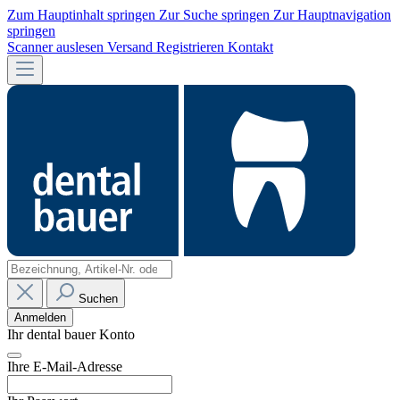
Zum Hauptinhalt springen
Zur Suche springen
Zur Hauptnavigation
springen
Scanner auslesen
Versand
Registrieren
Kontakt
Suchen
Anmelden
Ihr dental bauer Konto
Ihre E-Mail-Adresse