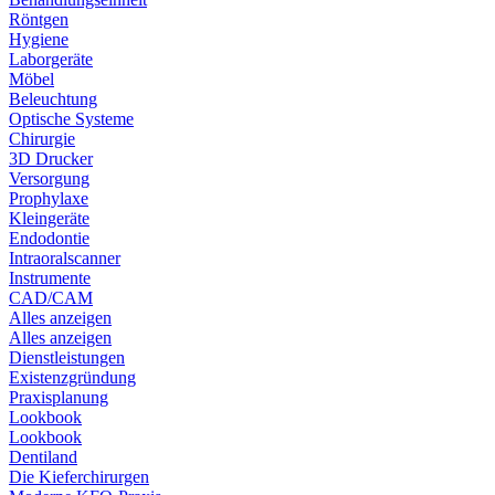
Röntgen
Hygiene
Laborgeräte
Möbel
Beleuchtung
Optische Systeme
Chirurgie
3D Drucker
Versorgung
Prophylaxe
Kleingeräte
Endodontie
Intraoralscanner
Instrumente
CAD/CAM
Alles anzeigen
Alles anzeigen
Dienstleistungen
Existenzgründung
Praxisplanung
Lookbook
Lookbook
Dentiland
Die Kieferchirurgen