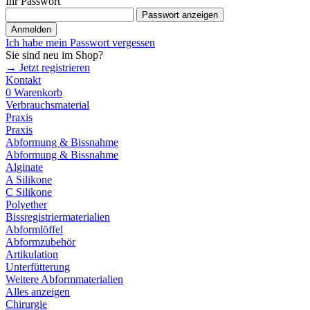
Ihr Passwort
Passwort anzeigen
Anmelden
Ich habe mein Passwort vergessen
Sie sind neu im Shop?
→ Jetzt registrieren
Kontakt
0
Warenkorb
Verbrauchsmaterial
Praxis
Praxis
Abformung & Bissnahme
Abformung & Bissnahme
Alginate
A Silikone
C Silikone
Polyether
Bissregistriermaterialien
Abformlöffel
Abformzubehör
Artikulation
Unterfütterung
Weitere Abformmaterialien
Alles anzeigen
Chirurgie