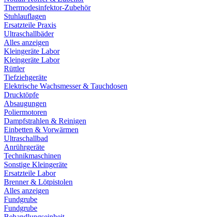
Thermodesinfektor-Zubehör
Stuhlauflagen
Ersatzteile Praxis
Ultraschallbäder
Alles anzeigen
Kleingeräte Labor
Kleingeräte Labor
Rüttler
Tiefziehgeräte
Elektrische Wachsmesser & Tauchdosen
Drucktöpfe
Absaugungen
Poliermotoren
Dampfstrahlen & Reinigen
Einbetten & Vorwärmen
Ultraschallbad
Anrührgeräte
Technikmaschinen
Sonstige Kleingeräte
Ersatzteile Labor
Brenner & Lötpistolen
Alles anzeigen
Fundgrube
Fundgrube
Behandlungseinheit