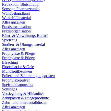
Retraktion, Blutstillung
Sonstige Pharmazeutika
Wundbehandlung
Wurzelfüllmaterial
Alles anzeigen
Praxisorganisation
Praxisorganisation
Büro- & Verwaltungs-Bedarf
Spielzeug
Studien- & Übungsmaterial
Alles anzeigen
Prophylaxe & Pflege
Prophylaxe & Pflege
Bleaching
Fluoridlacke & Gele
Mundspüllösungen
Polier- und Zahnreinigungspasten
Prophylaxepulver
Speicheldiagnostika
Sonstiges
Versiegelung & Hilfsmittel
Zahnpasten & Pflegeprodukte
Zahn- und Interdentalbürsten
Alles anzeigen