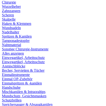
Chirurgie
Wurzelheber
Zahnzangen
Scheren
Skalpelle
Haken & Klemmen
Wundnadeln
Nadelhalter
Spritzen & Kanülen
Tamponadestopfer
Nahtmaterial
Sonstige Chirurgie-Instrumente
Alles anzeigen
Einwegartikel, Arbeitsschutz
Einwegartikel, Arbeitsschutz
Anmischblöcke
Becher, Servietten & Tücher
Einmalinstrumente
Einmal OP-Zubehör
Einmalspritzen & -kanülen
Handschuhe
Mischkanülen & Intraoraltips
Mundschutz, Gesichtsmasken
Schutzbrillen
Speichersauger & Absaugkanülen