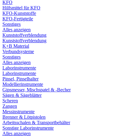
KFO
Hilfsmittel für KFO
KFO-Kunststoffe
KFO-Fertigteile
Sonstiges
Alles anzeigen
Kunststoffverblendung
Kunststoffverblendung
K+B Material
Verbundsysteme
Sonstiges
Alles anzeigen
Laborinstrumente
Laborinstrumente
Pinsel, Pinselhalter
Modellierinstrumente
Gipsmesser, Mischspatel & -Becher
Sägen & Sägeblätter
Scheren
Zangen
Messinstrumente
Brenner & Lötpistolen
Arbeitsschalen & Transportbehälter
Sonstige Laborinstrumente
Alles anzeigen