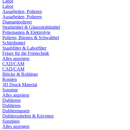
Labor
Labor
Ausarbeiten, Polieren
Ausarbeiten, Polieren
Diamantpolierer
Strahlmittel & Glanzstrahlmittel
Polierpasten & Elektrolyte
Polierer, Bürsten & Schwabbel
Schleifmittel
Staubfilter & Laborfilter
Fräser für die Frästechnik
Alles anzeigen
CAD/CAM
CAD/CAM
Blöcke & Rohlinge
Ronden
3D Druck Material
Sonstige
Alles anzeigen
Dublieren
Dublieren
Dubliermassen
Dublierzubehör & Küvetten
Sonstiges
Alles anzeigen