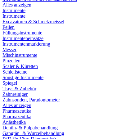
Alles anzeigen
Instrumente
Instrumente
Excavatoren & Schmelzmeissel
Feilen
Füllungsinstrumente
Instrumenteneinsätze
Instrumentenmarkierung
Messer
Mischinstrumente
Pinzetten
Scaler & Küretten
Schleifsteine
Sonstige Instrumente
Spiegel
Trays & Zubehör
Zahnreiniger
Zahnsonden, Paradontometer
Alles anzeigen
Pharmazeutika
Pharmazeutika
Anästhetika
Dentin- & Pulpabehandlung
Gangrän- & Wurzelbehandlung
IVD (In Vitro Diagnostika)