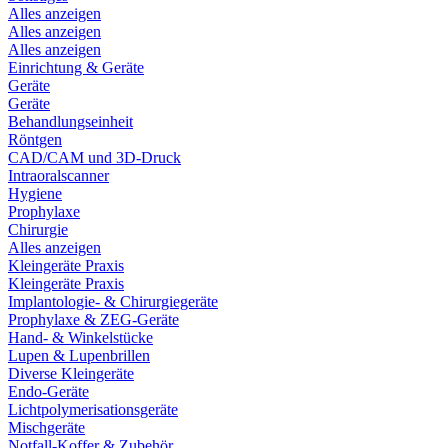
Alles anzeigen
Alles anzeigen
Alles anzeigen
Einrichtung & Geräte
Geräte
Geräte
Behandlungseinheit
Röntgen
CAD/CAM und 3D-Druck
Intraoralscanner
Hygiene
Prophylaxe
Chirurgie
Alles anzeigen
Kleingeräte Praxis
Kleingeräte Praxis
Implantologie- & Chirurgiegeräte
Prophylaxe & ZEG-Geräte
Hand- & Winkelstücke
Lupen & Lupenbrillen
Diverse Kleingeräte
Endo-Geräte
Lichtpolymerisationsgeräte
Mischgeräte
Notfall-Koffer & Zubehör