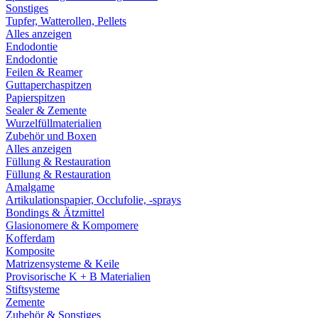
Sonstiges
Tupfer, Watterollen, Pellets
Alles anzeigen
Endodontie
Endodontie
Feilen & Reamer
Guttaperchaspitzen
Papierspitzen
Sealer & Zemente
Wurzelfüllmaterialien
Zubehör und Boxen
Alles anzeigen
Füllung & Restauration
Füllung & Restauration
Amalgame
Artikulationspapier, Occlufolie, -sprays
Bondings & Ätzmittel
Glasionomere & Kompomere
Kofferdam
Komposite
Matrizensysteme & Keile
Provisorische K + B Materialien
Stiftsysteme
Zemente
Zubehör & Sonstiges