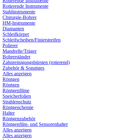
Rotierende Instrumente
Rotierende Instrumente
Stahlinstrumente
Chirurgie-Bohrer
HM-Instrumente
Diamanten
Schleifkörper
Schleifscheiben/Finierstreifen
Polierer
Mandrelle/Träger
Bohrerständer
Zahnreinigungsbürsten (rotierend)
Zubehör & Sonstiges
Alles anzeigen
Röntgen
Röntgen
Röntgenfilme
Speicherfolien
Strahlenschutz
Röntgenchemie
Halter
Röntgenzubehör
Röntgenfilm- und Sensorenhalter
Alles anzeigen
Alles anzeigen