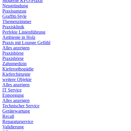
Moderne KFO-Praxis
Neugründung
Praxisumzug
Graffiti-Style
Themenzimmer
Praxisklinik
Perfekte Linienführung
Ambiente in Holz
Praxis mit Lounge Gefühl
Alles anzeigen
Praxisbörse
Praxisbörse
Zahnmedizin
Kieferorthopädie
Kieferchirurgie
weitere Objekte
Alles anzeigen
IT Service
Entsorgung
Alles anzeigen
Technischer Service
Gerätewartung
Recall
Reparaturservice
Validierung