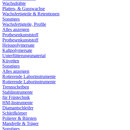
Wachsdrähte
Platten- & Gusswachse
Wachsfertigteile & Retentionen
Sonstiges
Wachsfertigteile, Profile
Alles anzeigen
Prothesenkunststoff
Prothesenkunststoff
Heisspolymersate
Kaltpolymersate
Unterfütterungsmaterial
Küvetten
Sonstiges
Alles anzeigen
Rotierende Laborinstrumente
Rotierende Laborinstrumente
Trennscheiben
Stahlinstrumente
für Frästechnik
HM-Instrumente
Diamantschleifer
Schleifkörper
Polierer & Bürsten
Mandrelle & Träger
Sonstiges