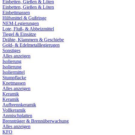
Einbetten, Gießen & Löten
Einbetten, Gießen & Löten
Einbettmassen
Hilfsmittel & Gußringe
NEM-Legierungen
Lote, Fluß- & Abbeizmittel
Tiegel & Einsätze
Drähte, Klammern & Geschiebe
Gold- & Edelmetalllegierugen
Sonstiges
Alles anzeigen
Isolierung
Isolierung
Isoliermittel
Stumpflacke
Knetmassen
Alles anzeigen
Keramik
Keramik
Aufbrennkeramik
Vollkeramik
Anmischplatten
Brennträger & Brennüberwachung
Alles anzeigen
KFO