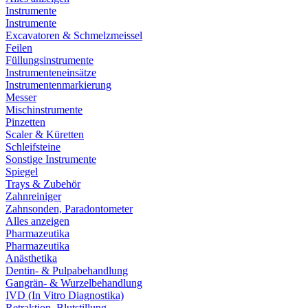
Instrumente
Instrumente
Excavatoren & Schmelzmeissel
Feilen
Füllungsinstrumente
Instrumenteneinsätze
Instrumentenmarkierung
Messer
Mischinstrumente
Pinzetten
Scaler & Küretten
Schleifsteine
Sonstige Instrumente
Spiegel
Trays & Zubehör
Zahnreiniger
Zahnsonden, Paradontometer
Alles anzeigen
Pharmazeutika
Pharmazeutika
Anästhetika
Dentin- & Pulpabehandlung
Gangrän- & Wurzelbehandlung
IVD (In Vitro Diagnostika)
Retraktion, Blutstillung