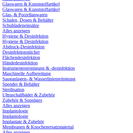
Glaswaren & Kunststoffartikel
Glaswaren & Kunststoffartikel
Glas- & Porzellanwaren
Schalen, Dosen & Behälter
Schubladeneinsätze
Alles anzeigen
Hygiene & Desinfektion
Hygiene & Desinfektion
Abdruck-Desinfektion
Desinfektionstücher
Flächendesinfektion
Händedesinfektion
Instrumentenreinigung & -desinfektion
Maschinelle Aufbereitung
Sauganlagen- & Wasserlinienreinigung
Spender & Behälter
Sterilisation
Ultraschallbäder & Zubehör
Zubehör & Sonstiges
Alles anzeigen
Implantologie
Implantologie
Implantate & Zubehör
Membranen & Knochenersatzmaterial
Alles anzeigen