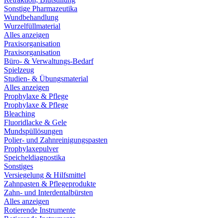
Sonstige Pharmazeutika
Wundbehandlung
Wurzelfüllmaterial
Alles anzeigen
Praxisorganisation
Praxisorganisation
Büro- & Verwaltungs-Bedarf
Spielzeug
Studien- & Übungsmaterial
Alles anzeigen
Prophylaxe & Pflege
Prophylaxe & Pflege
Bleaching
Fluoridlacke & Gele
Mundspüllösungen
Polier- und Zahnreinigungspasten
Prophylaxepulver
Speicheldiagnostika
Sonstiges
Versiegelung & Hilfsmittel
Zahnpasten & Pflegeprodukte
Zahn- und Interdentalbürsten
Alles anzeigen
Rotierende Instrumente