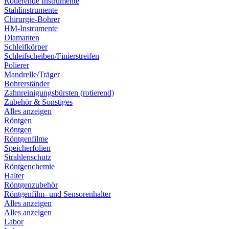
Rotierende Instrumente
Stahlinstrumente
Chirurgie-Bohrer
HM-Instrumente
Diamanten
Schleifkörper
Schleifscheiben/Finierstreifen
Polierer
Mandrelle/Träger
Bohrerständer
Zahnreinigungsbürsten (rotierend)
Zubehör & Sonstiges
Alles anzeigen
Röntgen
Röntgen
Röntgenfilme
Speicherfolien
Strahlenschutz
Röntgenchemie
Halter
Röntgenzubehör
Röntgenfilm- und Sensorenhalter
Alles anzeigen
Alles anzeigen
Labor