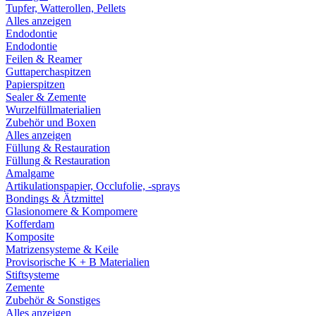
Tupfer, Watterollen, Pellets
Alles anzeigen
Endodontie
Endodontie
Feilen & Reamer
Guttaperchaspitzen
Papierspitzen
Sealer & Zemente
Wurzelfüllmaterialien
Zubehör und Boxen
Alles anzeigen
Füllung & Restauration
Füllung & Restauration
Amalgame
Artikulationspapier, Occlufolie, -sprays
Bondings & Ätzmittel
Glasionomere & Kompomere
Kofferdam
Komposite
Matrizensysteme & Keile
Provisorische K + B Materialien
Stiftsysteme
Zemente
Zubehör & Sonstiges
Alles anzeigen