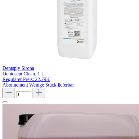
Dentsply Sirona
Dentosept Clean, 1 L
Regulärer Preis:
22,79 €
Abonnement
Wenige Stück lieferbar