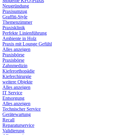
Moderne KFO-Praxis
Neugründung
Praxisumzug
Graffiti-Style
Themenzimmer
Praxisklinik
Perfekte Linienführung
Ambiente in Holz
Praxis mit Lounge Gefühl
Alles anzeigen
Praxisbörse
Praxisbörse
Zahnmedizin
Kieferorthopädie
Kieferchirurgie
weitere Objekte
Alles anzeigen
IT Service
Entsorgung
Alles anzeigen
Technischer Service
Gerätewartung
Recall
Reparaturservice
Validierung