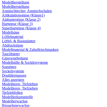
Modellherstellung
Modellherstellung
Anmischbecher, Anmischschalen
Artikulationsgipse (Klasse1)
Alabastergipse (Klasse 2)
Hartgipse (Klasse 3)
Superhartgipse (Klasse 4)
Modellsäge
Löffelmaterial
Löffel- & Basisplatten
Abdruckgipse
Modellmaterial & Zahnfleischmasken
Tauchhärter
Gipsverarbeitung
Modellstifte & Socklersysteme
Sonstiges
Sockelsysteme
Doubliermassen
Alles anzeigen
Modellieren, Tiefziehen
Modellieren, Tiefziehen
Tiefziehfolien
Modellierkunststoffe
Modellierwachse
Bissnehmewachse