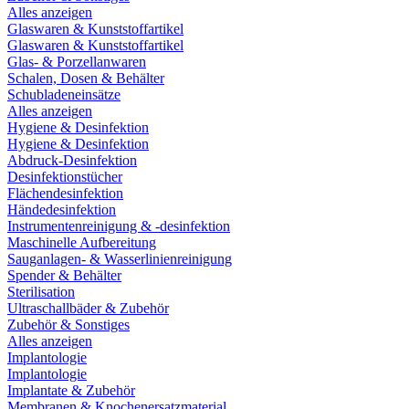
Alles anzeigen
Glaswaren & Kunststoffartikel
Glaswaren & Kunststoffartikel
Glas- & Porzellanwaren
Schalen, Dosen & Behälter
Schubladeneinsätze
Alles anzeigen
Hygiene & Desinfektion
Hygiene & Desinfektion
Abdruck-Desinfektion
Desinfektionstücher
Flächendesinfektion
Händedesinfektion
Instrumentenreinigung & -desinfektion
Maschinelle Aufbereitung
Sauganlagen- & Wasserlinienreinigung
Spender & Behälter
Sterilisation
Ultraschallbäder & Zubehör
Zubehör & Sonstiges
Alles anzeigen
Implantologie
Implantologie
Implantate & Zubehör
Membranen & Knochenersatzmaterial