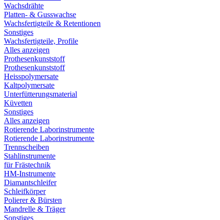
Wachsdrähte
Platten- & Gusswachse
Wachsfertigteile & Retentionen
Sonstiges
Wachsfertigteile, Profile
Alles anzeigen
Prothesenkunststoff
Prothesenkunststoff
Heisspolymersate
Kaltpolymersate
Unterfütterungsmaterial
Küvetten
Sonstiges
Alles anzeigen
Rotierende Laborinstrumente
Rotierende Laborinstrumente
Trennscheiben
Stahlinstrumente
für Frästechnik
HM-Instrumente
Diamantschleifer
Schleifkörper
Polierer & Bürsten
Mandrelle & Träger
Sonstiges