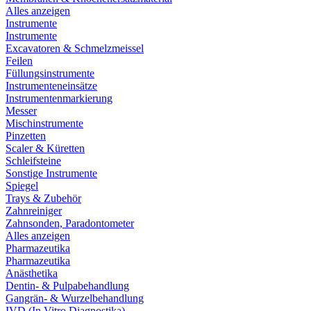
Alles anzeigen
Instrumente
Instrumente
Excavatoren & Schmelzmeissel
Feilen
Füllungsinstrumente
Instrumenteneinsätze
Instrumentenmarkierung
Messer
Mischinstrumente
Pinzetten
Scaler & Küretten
Schleifsteine
Sonstige Instrumente
Spiegel
Trays & Zubehör
Zahnreiniger
Zahnsonden, Paradontometer
Alles anzeigen
Pharmazeutika
Pharmazeutika
Anästhetika
Dentin- & Pulpabehandlung
Gangrän- & Wurzelbehandlung
IVD (In Vitro Diagnostika)