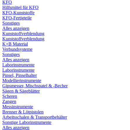
KFO
Hilfsmittel für KFO
KFO-Kunststoffe
KFO-Fertigteile
Sonstiges
Alles anzeigen
Kunststoffverblendung
Kunststoffverblendung
K+B Material
Verbundsysteme
Sonstiges
Alles anzeigen
Laborinstrumente
Laborinstrumente
Pinsel, Pinselhalter
Modellierinstrumente
Gipsmesser, Mischspatel & -Becher
Sägen & Sägeblätter
Scheren
Zangen
Messinstrumente
Brenner & Lötpistolen
Arbeitsschalen & Transportbehälter
Sonstige Laborinstrumente
Alles anzeigen