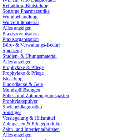
Retraktion, Blutstillung
Sonstige Pharmazeutika
Wundbehandlung
Wurzelfüllmaterial
Alles anzeigen
Praxisorganisation
Praxisorganisation
Büro- & Verwaltungs-Bedarf
Spielzeug
Studien- & Übungsmaterial
Alles anzeigen
Prophylaxe & Pflege
Prophylaxe & Pflege
Bleaching
Fluoridlacke & Gele
Mundspüllösungen
Polier- und Zahnreinigungspasten
Prophylaxepulver
Speicheldiagnostika
Sonstiges
Versiegelung & Hilfsmittel
Zahnpasten & Pflegeprodukte
Zahn- und Interdentalbürsten
Alles anzeigen