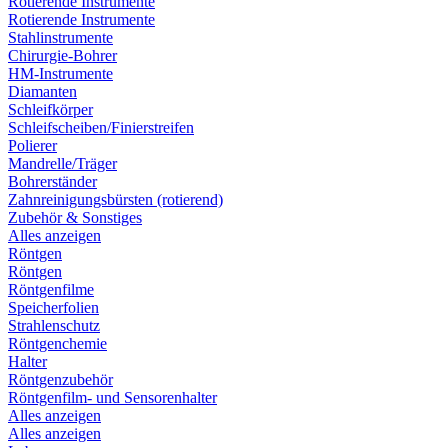
Rotierende Instrumente
Rotierende Instrumente
Stahlinstrumente
Chirurgie-Bohrer
HM-Instrumente
Diamanten
Schleifkörper
Schleifscheiben/Finierstreifen
Polierer
Mandrelle/Träger
Bohrerständer
Zahnreinigungsbürsten (rotierend)
Zubehör & Sonstiges
Alles anzeigen
Röntgen
Röntgen
Röntgenfilme
Speicherfolien
Strahlenschutz
Röntgenchemie
Halter
Röntgenzubehör
Röntgenfilm- und Sensorenhalter
Alles anzeigen
Alles anzeigen