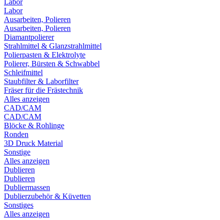
Labor
Labor
Ausarbeiten, Polieren
Ausarbeiten, Polieren
Diamantpolierer
Strahlmittel & Glanzstrahlmittel
Polierpasten & Elektrolyte
Polierer, Bürsten & Schwabbel
Schleifmittel
Staubfilter & Laborfilter
Fräser für die Frästechnik
Alles anzeigen
CAD/CAM
CAD/CAM
Blöcke & Rohlinge
Ronden
3D Druck Material
Sonstige
Alles anzeigen
Dublieren
Dublieren
Dubliermassen
Dublierzubehör & Küvetten
Sonstiges
Alles anzeigen