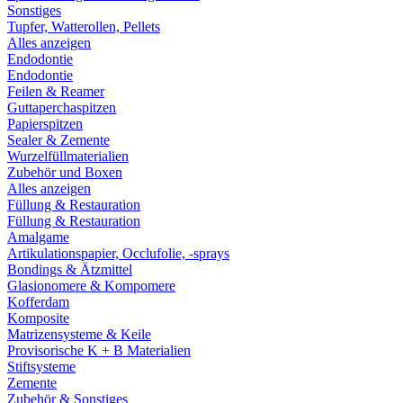
Sonstiges
Tupfer, Watterollen, Pellets
Alles anzeigen
Endodontie
Endodontie
Feilen & Reamer
Guttaperchaspitzen
Papierspitzen
Sealer & Zemente
Wurzelfüllmaterialien
Zubehör und Boxen
Alles anzeigen
Füllung & Restauration
Füllung & Restauration
Amalgame
Artikulationspapier, Occlufolie, -sprays
Bondings & Ätzmittel
Glasionomere & Kompomere
Kofferdam
Komposite
Matrizensysteme & Keile
Provisorische K + B Materialien
Stiftsysteme
Zemente
Zubehör & Sonstiges