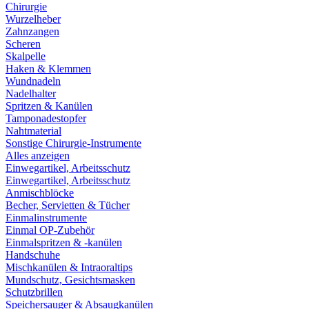
Chirurgie
Wurzelheber
Zahnzangen
Scheren
Skalpelle
Haken & Klemmen
Wundnadeln
Nadelhalter
Spritzen & Kanülen
Tamponadestopfer
Nahtmaterial
Sonstige Chirurgie-Instrumente
Alles anzeigen
Einwegartikel, Arbeitsschutz
Einwegartikel, Arbeitsschutz
Anmischblöcke
Becher, Servietten & Tücher
Einmalinstrumente
Einmal OP-Zubehör
Einmalspritzen & -kanülen
Handschuhe
Mischkanülen & Intraoraltips
Mundschutz, Gesichtsmasken
Schutzbrillen
Speichersauger & Absaugkanülen