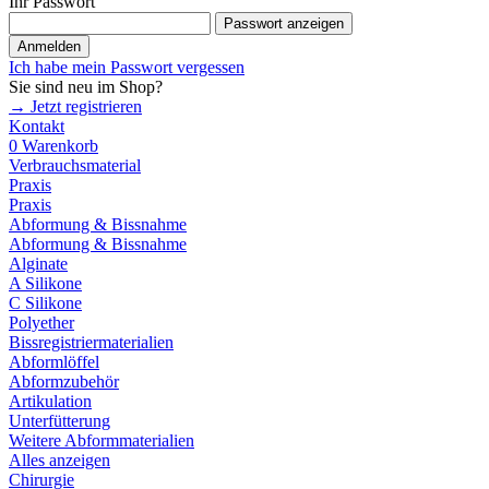
Ihr Passwort
Passwort anzeigen
Anmelden
Ich habe mein Passwort vergessen
Sie sind neu im Shop?
→ Jetzt registrieren
Kontakt
0
Warenkorb
Verbrauchsmaterial
Praxis
Praxis
Abformung & Bissnahme
Abformung & Bissnahme
Alginate
A Silikone
C Silikone
Polyether
Bissregistriermaterialien
Abformlöffel
Abformzubehör
Artikulation
Unterfütterung
Weitere Abformmaterialien
Alles anzeigen
Chirurgie