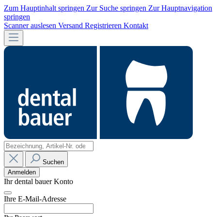
Zum Hauptinhalt springen
Zur Suche springen
Zur Hauptnavigation
springen
Scanner auslesen
Versand
Registrieren
Kontakt
Suchen
Anmelden
Ihr dental bauer Konto
Ihre E-Mail-Adresse