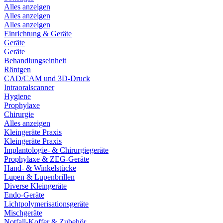
Alles anzeigen
Alles anzeigen
Alles anzeigen
Einrichtung & Geräte
Geräte
Geräte
Behandlungseinheit
Röntgen
CAD/CAM und 3D-Druck
Intraoralscanner
Hygiene
Prophylaxe
Chirurgie
Alles anzeigen
Kleingeräte Praxis
Kleingeräte Praxis
Implantologie- & Chirurgiegeräte
Prophylaxe & ZEG-Geräte
Hand- & Winkelstücke
Lupen & Lupenbrillen
Diverse Kleingeräte
Endo-Geräte
Lichtpolymerisationsgeräte
Mischgeräte
Notfall-Koffer & Zubehör