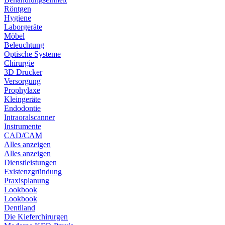
Röntgen
Hygiene
Laborgeräte
Möbel
Beleuchtung
Optische Systeme
Chirurgie
3D Drucker
Versorgung
Prophylaxe
Kleingeräte
Endodontie
Intraoralscanner
Instrumente
CAD/CAM
Alles anzeigen
Alles anzeigen
Dienstleistungen
Existenzgründung
Praxisplanung
Lookbook
Lookbook
Dentiland
Die Kieferchirurgen