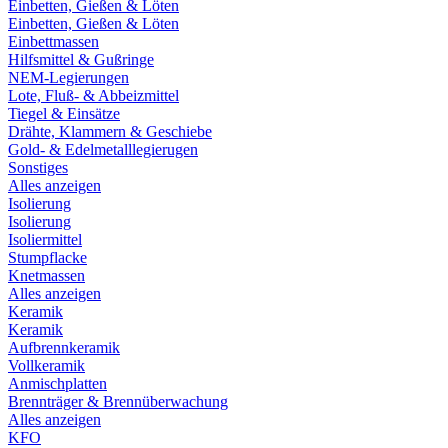
Einbetten, Gießen & Löten
Einbetten, Gießen & Löten
Einbettmassen
Hilfsmittel & Gußringe
NEM-Legierungen
Lote, Fluß- & Abbeizmittel
Tiegel & Einsätze
Drähte, Klammern & Geschiebe
Gold- & Edelmetalllegierugen
Sonstiges
Alles anzeigen
Isolierung
Isolierung
Isoliermittel
Stumpflacke
Knetmassen
Alles anzeigen
Keramik
Keramik
Aufbrennkeramik
Vollkeramik
Anmischplatten
Brennträger & Brennüberwachung
Alles anzeigen
KFO