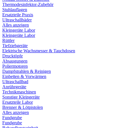
Thermodesinfektor-Zubehör
Stuhlauflagen
Ersatzteile Praxis
Ultraschallbäder
Alles anzeigen
Kleingeräte Labor
Kleingeräte Labor
Rüttler
Tiefziehgeräte
Elektrische Wachsmesser & Tauchdosen
Drucktöpfe
Absaugungen
Poliermotoren
Dampfstrahlen & Reinigen
Einbetten & Vorwärmen
Ultraschallbad
Anrührgeräte
Technikmaschinen
Sonstige Kleingeräte
Ersatzteile Labor
Brenner & Lötpistolen
Alles anzeigen
Fundgrube
Fundgrube
Behandlungseinheit