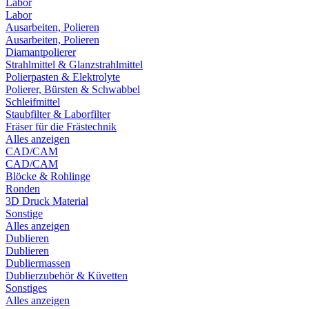
Labor
Labor
Ausarbeiten, Polieren
Ausarbeiten, Polieren
Diamantpolierer
Strahlmittel & Glanzstrahlmittel
Polierpasten & Elektrolyte
Polierer, Bürsten & Schwabbel
Schleifmittel
Staubfilter & Laborfilter
Fräser für die Frästechnik
Alles anzeigen
CAD/CAM
CAD/CAM
Blöcke & Rohlinge
Ronden
3D Druck Material
Sonstige
Alles anzeigen
Dublieren
Dublieren
Dubliermassen
Dublierzubehör & Küvetten
Sonstiges
Alles anzeigen