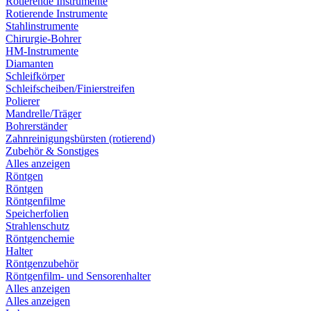
Rotierende Instrumente
Rotierende Instrumente
Stahlinstrumente
Chirurgie-Bohrer
HM-Instrumente
Diamanten
Schleifkörper
Schleifscheiben/Finierstreifen
Polierer
Mandrelle/Träger
Bohrerständer
Zahnreinigungsbürsten (rotierend)
Zubehör & Sonstiges
Alles anzeigen
Röntgen
Röntgen
Röntgenfilme
Speicherfolien
Strahlenschutz
Röntgenchemie
Halter
Röntgenzubehör
Röntgenfilm- und Sensorenhalter
Alles anzeigen
Alles anzeigen