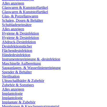
Alles anzeigen
Glaswaren & Kunststoffartikel
Glaswaren & Kunststoffartikel
Glas- & Porzellanwaren
Schalen, Dosen & Behälter
Schubladeneinsätze
Alles anzeigen
Hygiene & Desinfektion
Hygiene & Desinfektion
Abdruck-Desinfektion
Desinfektionstücher
Flächendesinfektion
Händedesinfektion
Instrumentenreinigung & -desinfektion
Maschinelle Aufbereitung
Sauganlagen- & Wasserlinienreinigung
Spender & Behälter
Sterilisation
Ultraschallbäder & Zubehör
Zubehör & Sonstiges
Alles anzeigen
Implantologie
Implantologie
Implantate & Zubehör
Membranen & Knochenersatzmaterial