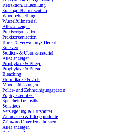
Retraktion, Blutstillung
Sonstige Pharmazeutika
Wundbehandlung
Wurzelfüllmaterial
Alles anzeigen
Praxisorganisation
Praxisorganisation
Büro- & Verwaltungs-Bedarf
Spielzeug
Studien- & Übungsmaterial
Alles anzeigen
Prophylaxe & Pflege
Prophylaxe & Pflege
Bleaching
Fluoridlacke & Gele
Mundspüllösungen
Polier- und Zahnreinigungspasten
Pophylaxepulver
Speicheldiagnostika
Sonstiges
Versiegelung & Hilfsmittel
Zahnpasten & Pflegeprodukte
Zahn- und Interdentalbürsten
Alles anzeigen