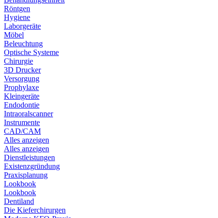
Röntgen
Hygiene
Laborgeräte
Möbel
Beleuchtung
Optische Systeme
Chirurgie
3D Drucker
Versorgung
Prophylaxe
Kleingeräte
Endodontie
Intraoralscanner
Instrumente
CAD/CAM
Alles anzeigen
Alles anzeigen
Dienstleistungen
Existenzgründung
Praxisplanung
Lookbook
Lookbook
Dentiland
Die Kieferchirurgen