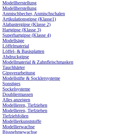
Modellherstellung
Modellherstellung
Anmischbecher, Anmischschalen
Artikulationsgipse (Klasse1)
Alabastergipse (Klasse 2)
Hartgipse (Klasse 3)
Superhartgipse (Klasse 4)
Modellsäge
Löffelmaterial
Löffel- & Basisplatten
Abdruckgipse
Modellmaterial & Zahnfleischmasken
Tauchhärter
Gipsverarbeitung
Modellstifte & Socklersysteme
Sonstiges
Sockelsysteme
Doubliermassen
Alles anzeigen
Modellieren, Tiefziehen
Modellieren, Tiefziehen
Tiefziehfolien
Modellierkunststoffe
Modellierwachse
Bissnehmewachse