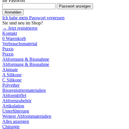
Ihr Passwort
Passwort anzeigen
Anmelden
Ich habe mein Passwort vergessen
Sie sind neu im Shop?
→ Jetzt registrieren
Kontakt
0
Warenkorb
Verbrauchsmaterial
Praxis
Praxis
Abformung & Bissnahme
Abformung & Bissnahme
Alginate
A Silikone
C Silikone
Polyether
Bissregistriermaterialien
Abformlöffel
Abformzubehör
Artikulation
Unterfütterung
Weitere Abformmaterialien
Alles anzeigen
Chirurgie