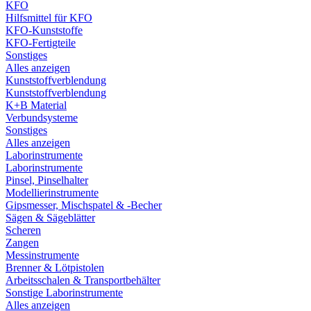
KFO
Hilfsmittel für KFO
KFO-Kunststoffe
KFO-Fertigteile
Sonstiges
Alles anzeigen
Kunststoffverblendung
Kunststoffverblendung
K+B Material
Verbundsysteme
Sonstiges
Alles anzeigen
Laborinstrumente
Laborinstrumente
Pinsel, Pinselhalter
Modellierinstrumente
Gipsmesser, Mischspatel & -Becher
Sägen & Sägeblätter
Scheren
Zangen
Messinstrumente
Brenner & Lötpistolen
Arbeitsschalen & Transportbehälter
Sonstige Laborinstrumente
Alles anzeigen