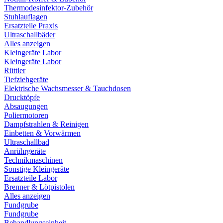
Thermodesinfektor-Zubehör
Stuhlauflagen
Ersatzteile Praxis
Ultraschallbäder
Alles anzeigen
Kleingeräte Labor
Kleingeräte Labor
Rüttler
Tiefziehgeräte
Elektrische Wachsmesser & Tauchdosen
Drucktöpfe
Absaugungen
Poliermotoren
Dampfstrahlen & Reinigen
Einbetten & Vorwärmen
Ultraschallbad
Anrührgeräte
Technikmaschinen
Sonstige Kleingeräte
Ersatzteile Labor
Brenner & Lötpistolen
Alles anzeigen
Fundgrube
Fundgrube
Behandlungseinheit