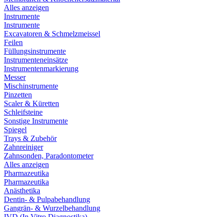
Alles anzeigen
Instrumente
Instrumente
Excavatoren & Schmelzmeissel
Feilen
Füllungsinstrumente
Instrumenteneinsätze
Instrumentenmarkierung
Messer
Mischinstrumente
Pinzetten
Scaler & Küretten
Schleifsteine
Sonstige Instrumente
Spiegel
Trays & Zubehör
Zahnreiniger
Zahnsonden, Paradontometer
Alles anzeigen
Pharmazeutika
Pharmazeutika
Anästhetika
Dentin- & Pulpabehandlung
Gangrän- & Wurzelbehandlung
IVD (In Vitro Diagnostika)