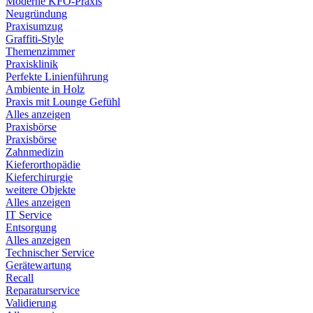
Moderne KFO-Praxis
Neugründung
Praxisumzug
Graffiti-Style
Themenzimmer
Praxisklinik
Perfekte Linienführung
Ambiente in Holz
Praxis mit Lounge Gefühl
Alles anzeigen
Praxisbörse
Praxisbörse
Zahnmedizin
Kieferorthopädie
Kieferchirurgie
weitere Objekte
Alles anzeigen
IT Service
Entsorgung
Alles anzeigen
Technischer Service
Gerätewartung
Recall
Reparaturservice
Validierung