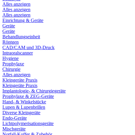
Alles anzeigen
Alles anzeigen
Alles anzeigen
Einrichtung & Geräte
Geräte
Geräte
Behandlungseinheit
Röntgen
CAD/CAM und 3D-Druck
Intraoralscanner
Hygiene
Prophylaxe
Chirurgie
Alles anzeigen
Kleingeräte Praxis
Kleingeräte Praxis
Implantologie- & Chirurgiegeräte
Prophylaxe & ZEG-Geräte
Hand- & Winkelstücke
Lupen & Lupenbrillen
Diverse Kleingeräte
Endo-Geräte
Lichtpolymerisationsgeräte
Mischgeräte
Notfall-Koffer & Zubehör