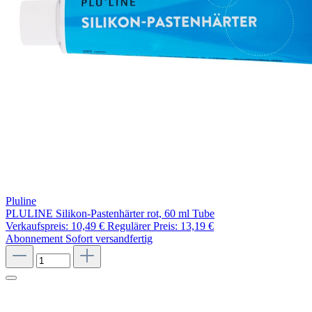
Pluline
PLULINE Silikon-Pastenhärter rot, 60 ml Tube
Verkaufspreis:
10,49 €
Regulärer Preis:
13,19 €
Abonnement
Sofort versandfertig