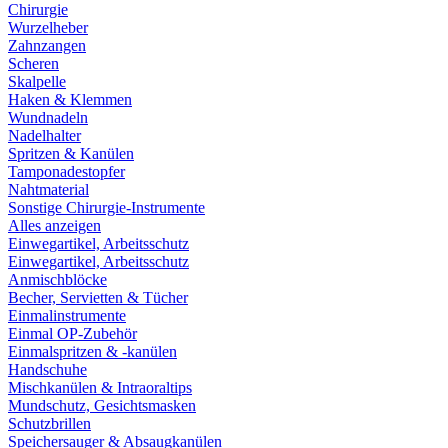
Chirurgie
Wurzelheber
Zahnzangen
Scheren
Skalpelle
Haken & Klemmen
Wundnadeln
Nadelhalter
Spritzen & Kanülen
Tamponadestopfer
Nahtmaterial
Sonstige Chirurgie-Instrumente
Alles anzeigen
Einwegartikel, Arbeitsschutz
Einwegartikel, Arbeitsschutz
Anmischblöcke
Becher, Servietten & Tücher
Einmalinstrumente
Einmal OP-Zubehör
Einmalspritzen & -kanülen
Handschuhe
Mischkanülen & Intraoraltips
Mundschutz, Gesichtsmasken
Schutzbrillen
Speichersauger & Absaugkanülen