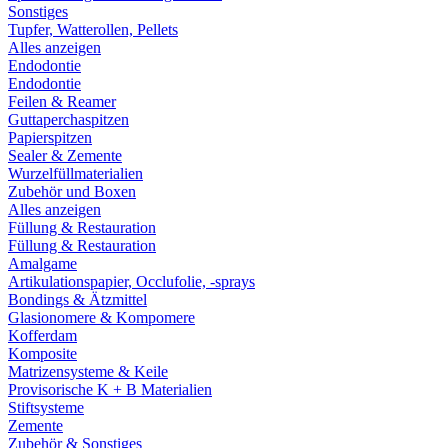
Sonstiges
Tupfer, Watterollen, Pellets
Alles anzeigen
Endodontie
Endodontie
Feilen & Reamer
Guttaperchaspitzen
Papierspitzen
Sealer & Zemente
Wurzelfüllmaterialien
Zubehör und Boxen
Alles anzeigen
Füllung & Restauration
Füllung & Restauration
Amalgame
Artikulationspapier, Occlufolie, -sprays
Bondings & Ätzmittel
Glasionomere & Kompomere
Kofferdam
Komposite
Matrizensysteme & Keile
Provisorische K + B Materialien
Stiftsysteme
Zemente
Zubehör & Sonstiges