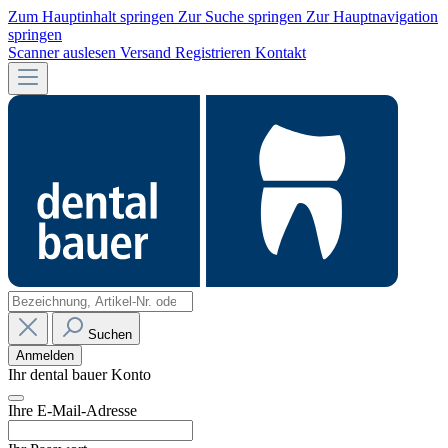
Zum Hauptinhalt springen
Zur Suche springen
Zur Hauptnavigation
springen
Scanner auslesen
Versand
Registrieren
Kontakt
Suchen
Anmelden
Ihr dental bauer Konto
Ihre E-Mail-Adresse