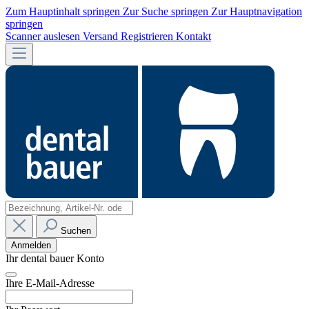
Zum Hauptinhalt springen
Zur Suche springen
Zur Hauptnavigation
springen
Scanner auslesen
Versand
Registrieren
Kontakt
Suchen
Anmelden
Ihr dental bauer Konto
Ihre E-Mail-Adresse