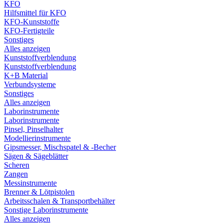
KFO
Hilfsmittel für KFO
KFO-Kunststoffe
KFO-Fertigteile
Sonstiges
Alles anzeigen
Kunststoffverblendung
Kunststoffverblendung
K+B Material
Verbundsysteme
Sonstiges
Alles anzeigen
Laborinstrumente
Laborinstrumente
Pinsel, Pinselhalter
Modellierinstrumente
Gipsmesser, Mischspatel & -Becher
Sägen & Sägeblätter
Scheren
Zangen
Messinstrumente
Brenner & Lötpistolen
Arbeitsschalen & Transportbehälter
Sonstige Laborinstrumente
Alles anzeigen