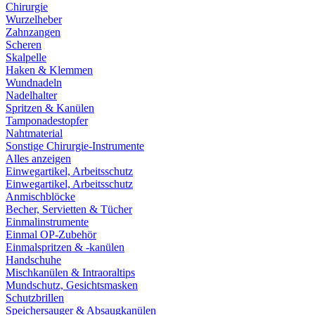
Chirurgie
Wurzelheber
Zahnzangen
Scheren
Skalpelle
Haken & Klemmen
Wundnadeln
Nadelhalter
Spritzen & Kanülen
Tamponadestopfer
Nahtmaterial
Sonstige Chirurgie-Instrumente
Alles anzeigen
Einwegartikel, Arbeitsschutz
Einwegartikel, Arbeitsschutz
Anmischblöcke
Becher, Servietten & Tücher
Einmalinstrumente
Einmal OP-Zubehör
Einmalspritzen & -kanülen
Handschuhe
Mischkanülen & Intraoraltips
Mundschutz, Gesichtsmasken
Schutzbrillen
Speichersauger & Absaugkanülen