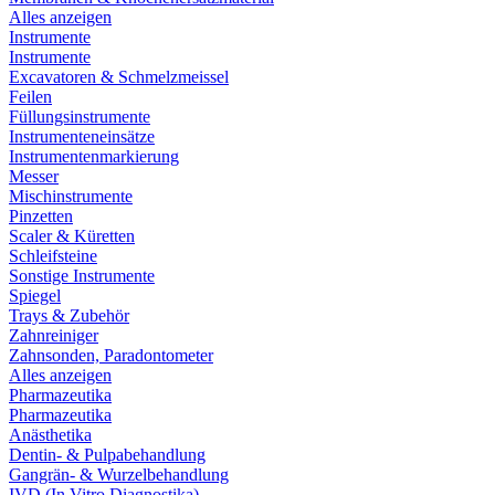
Alles anzeigen
Instrumente
Instrumente
Excavatoren & Schmelzmeissel
Feilen
Füllungsinstrumente
Instrumenteneinsätze
Instrumentenmarkierung
Messer
Mischinstrumente
Pinzetten
Scaler & Küretten
Schleifsteine
Sonstige Instrumente
Spiegel
Trays & Zubehör
Zahnreiniger
Zahnsonden, Paradontometer
Alles anzeigen
Pharmazeutika
Pharmazeutika
Anästhetika
Dentin- & Pulpabehandlung
Gangrän- & Wurzelbehandlung
IVD (In Vitro Diagnostika)