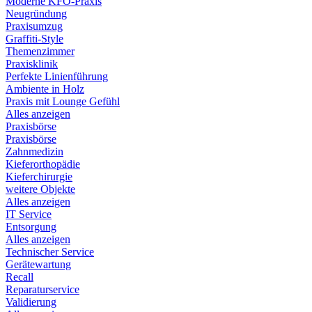
Moderne KFO-Praxis
Neugründung
Praxisumzug
Graffiti-Style
Themenzimmer
Praxisklinik
Perfekte Linienführung
Ambiente in Holz
Praxis mit Lounge Gefühl
Alles anzeigen
Praxisbörse
Praxisbörse
Zahnmedizin
Kieferorthopädie
Kieferchirurgie
weitere Objekte
Alles anzeigen
IT Service
Entsorgung
Alles anzeigen
Technischer Service
Gerätewartung
Recall
Reparaturservice
Validierung