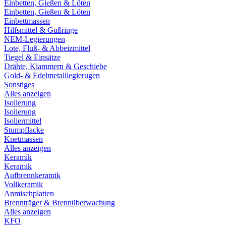
Einbetten, Gießen & Löten
Einbetten, Gießen & Löten
Einbettmassen
Hilfsmittel & Gußringe
NEM-Legierungen
Lote, Fluß- & Abbeizmittel
Tiegel & Einsätze
Drähte, Klammern & Geschiebe
Gold- & Edelmetalllegierugen
Sonstiges
Alles anzeigen
Isolierung
Isolierung
Isoliermittel
Stumpflacke
Knetmassen
Alles anzeigen
Keramik
Keramik
Aufbrennkeramik
Vollkeramik
Anmischplatten
Brennträger & Brennüberwachung
Alles anzeigen
KFO