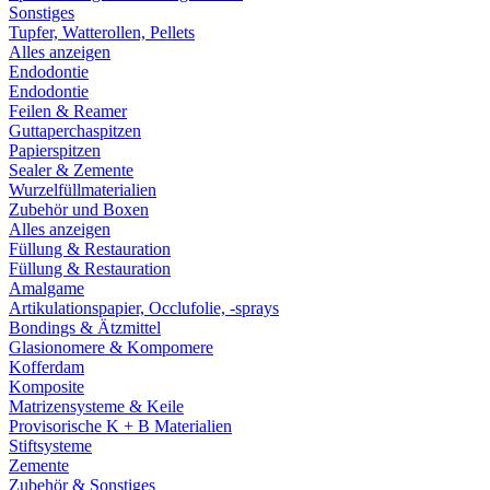
Sonstiges
Tupfer, Watterollen, Pellets
Alles anzeigen
Endodontie
Endodontie
Feilen & Reamer
Guttaperchaspitzen
Papierspitzen
Sealer & Zemente
Wurzelfüllmaterialien
Zubehör und Boxen
Alles anzeigen
Füllung & Restauration
Füllung & Restauration
Amalgame
Artikulationspapier, Occlufolie, -sprays
Bondings & Ätzmittel
Glasionomere & Kompomere
Kofferdam
Komposite
Matrizensysteme & Keile
Provisorische K + B Materialien
Stiftsysteme
Zemente
Zubehör & Sonstiges