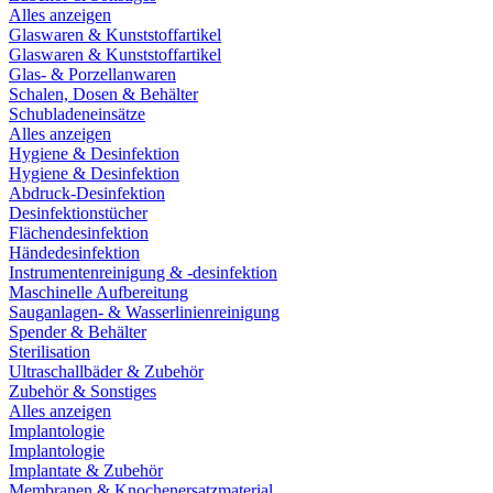
Alles anzeigen
Glaswaren & Kunststoffartikel
Glaswaren & Kunststoffartikel
Glas- & Porzellanwaren
Schalen, Dosen & Behälter
Schubladeneinsätze
Alles anzeigen
Hygiene & Desinfektion
Hygiene & Desinfektion
Abdruck-Desinfektion
Desinfektionstücher
Flächendesinfektion
Händedesinfektion
Instrumentenreinigung & -desinfektion
Maschinelle Aufbereitung
Sauganlagen- & Wasserlinienreinigung
Spender & Behälter
Sterilisation
Ultraschallbäder & Zubehör
Zubehör & Sonstiges
Alles anzeigen
Implantologie
Implantologie
Implantate & Zubehör
Membranen & Knochenersatzmaterial