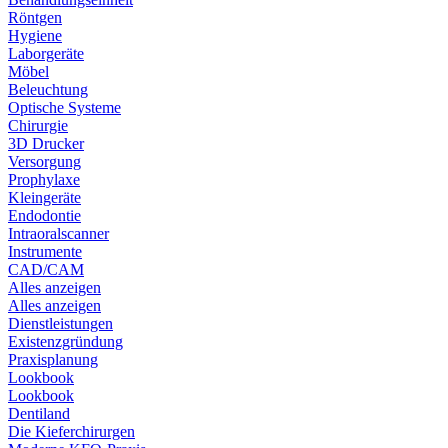
Röntgen
Hygiene
Laborgeräte
Möbel
Beleuchtung
Optische Systeme
Chirurgie
3D Drucker
Versorgung
Prophylaxe
Kleingeräte
Endodontie
Intraoralscanner
Instrumente
CAD/CAM
Alles anzeigen
Alles anzeigen
Dienstleistungen
Existenzgründung
Praxisplanung
Lookbook
Lookbook
Dentiland
Die Kieferchirurgen