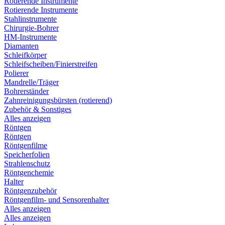
Rotierende Instrumente
Rotierende Instrumente
Stahlinstrumente
Chirurgie-Bohrer
HM-Instrumente
Diamanten
Schleifkörper
Schleifscheiben/Finierstreifen
Polierer
Mandrelle/Träger
Bohrerständer
Zahnreinigungsbürsten (rotierend)
Zubehör & Sonstiges
Alles anzeigen
Röntgen
Röntgen
Röntgenfilme
Speicherfolien
Strahlenschutz
Röntgenchemie
Halter
Röntgenzubehör
Röntgenfilm- und Sensorenhalter
Alles anzeigen
Alles anzeigen