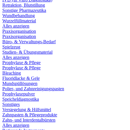
Retraktion, Blutstillung
Sonstige Pharmazeutika
Wundbehandlung
Wurzelfüllmaterial
Alles anzeigen
Praxisorganisation
Praxisorganisation
Büro- & Verwaltungs-Bedarf
Spielzeug
Studien- & Übungsmaterial
Alles anzeigen
Prophylaxe & Pflege
Prophylaxe & Pflege
Bleaching
Fluoridlacke & Gele
Mundspüllösungen
Polier- und Zahnreinigungspasten
Prophylaxepulver
Speicheldiagnostika
Sonstiges
Versiegelung & Hilfsmittel
Zahnpasten & Pflegeprodukte
Zahn- und Interdentalbürsten
Alles anzeigen