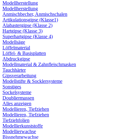
Modellherstellung
Modellherstellung
Anmischbecher, Anmischschalen
Artikulationsgipse (Klasse1)
Alabastergipse (Klasse 2)
Hartgipse (Klasse 3)
Superhartgipse (Klasse 4)
Modellsäge
Löffelmaterial
Löffel- & Basisplatten
Abdruckgipse
Modellmaterial & Zahnfleischmasken
Tauchhärter
Gipsverarbeitung
Modellstifte & Socklersysteme
Sonstiges
Sockelsysteme
Doubliermassen
Alles anzeigen
Modellieren, Tiefziehen
Modellieren, Tiefziehen
Tiefziehfolien
Modellierkunststoffe
Modellierwachse
Bissnehmewachse