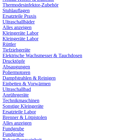
Thermodesinfektor-Zubehör
Stuhlauflagen
Ersatzteile Praxis
Ultraschallbäder
Alles anzeigen
Kleingeräte Labor
Kleingeräte Labor
Rüttler
Tiefziehgeräte
Elektrische Wachsmesser & Tauchdosen
Drucktöpfe
Absaugungen
Poliermotoren
Dampfstrahlen & Reinigen
Einbetten & Vorwärmen
Ultraschallbad
Anrührgeräte
Technikmaschinen
Sonstige Kleingeräte
Ersatzteile Labor
Brenner & Lötpistolen
Alles anzeigen
Fundgrube
Fundgrube
Behandlungseinheit