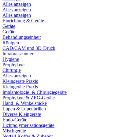
Alles anzeigen
Alles anzeigen
Alles anzeigen
Einrichtung & Geräte
Geräte
Geräte
Behandlungseinheit
Röntgen
CAD/CAM und 3D-Druck
Intraoralscanner
Hygiene
Prophylaxe
Chirurgie
Alles anzeigen
Kleingeräte Praxis
Kleingeräte Praxis
Implantologie- & Chirurgiegeräte
Prophylaxe & ZEG-Geräte
Hand- & Winkelstücke
Lupen & Lupenbrillen
Diverse Kleingeräte
Endo-Geräte
Lichtpolymerisationsgeräte
Mischgeräte
Notfall-Koffer & Zubehör