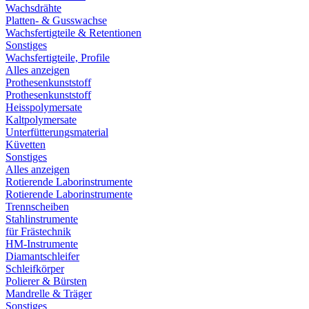
Wachsdrähte
Platten- & Gusswachse
Wachsfertigteile & Retentionen
Sonstiges
Wachsfertigteile, Profile
Alles anzeigen
Prothesenkunststoff
Prothesenkunststoff
Heisspolymersate
Kaltpolymersate
Unterfütterungsmaterial
Küvetten
Sonstiges
Alles anzeigen
Rotierende Laborinstrumente
Rotierende Laborinstrumente
Trennscheiben
Stahlinstrumente
für Frästechnik
HM-Instrumente
Diamantschleifer
Schleifkörper
Polierer & Bürsten
Mandrelle & Träger
Sonstiges