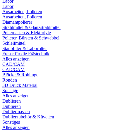
Labor
Labor
Ausarbeiten, Polieren
Ausarbeiten, Polieren
Diamantpolierer
Strahlmittel & Glanzstrahlmittel
Polierpasten & Elektrolyte
Polierer, Bürsten & Schwabbel
Schleifmittel
Staubfilter & Laborfilter
Fräser für die Frästechnik
Alles anzeigen
CAD/CAM
CAD/CAM
Blöcke & Rohlinge
Ronden
3D Druck Material
Sonstige
Alles anzeigen
Dublieren
Dublieren
Dubliermassen
Dublierzubehör & Küvetten
Sonstiges
Alles anzeigen