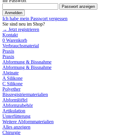
Ihr Passwort
Passwort anzeigen
Anmelden
Ich habe mein Passwort vergessen
Sie sind neu im Shop?
→ Jetzt registrieren
Kontakt
0
Warenkorb
Verbrauchsmaterial
Praxis
Praxis
Abformung & Bissnahme
Abformung & Bissnahme
Alginate
A Silikone
C Silikone
Polyether
Bissregistriermaterialien
Abformlöffel
Abformzubehör
Artikulation
Unterfütterung
Weitere Abformmaterialien
Alles anzeigen
Chirurgie