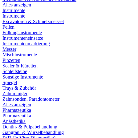
Alles anzeigen
Instrumente
Instrumente
Excavatoren & Schmelzmeissel
Feilen
Füllungsinstrumente
Instrumenteneinsätze
Instrumentenmarkierung
Messer
Mischinstrumente
Pinzetten
Scaler & Küretten
Schleifsteine
Sonstige Instrumente
Spiegel
Trays & Zubehör
Zahnreiniger
Zahnsonden, Paradontometer
Alles anzeigen
Pharmazeutika
Pharmazeutika
Anästhetika
Dentin- & Pulpabehandlung
Gangrän- & Wurzelbehandlung
IVD (In Vitro Diagnostika)