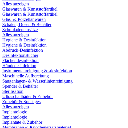
Alles anzeigen
Glaswaren & Kunststoffartikel
Glaswaren & Kunststoffartikel
Glas- & Porzellanwaren
Schalen, Dosen & Behälter
Schubladeneinsätze
Alles anzeigen
Hygiene & Desinfektion
Hygiene & Desinfektion
Abdruck-Desinfektion
Desinfektionstücher
Flächendesinfektion
Händedesinfektion
Instrumentenreinigung & -desinfektion
Maschinelle Aufbereitung
Sauganlagen- & Wasserlinienreinigung
Spender & Behälter
Sterilisation
Ultraschallbäder & Zubehör
Zubehör & Sonstiges
Alles anzeigen
Implantologie
Implantologie
Implantate & Zubehör
Membranen & Knochenersatzmaterial