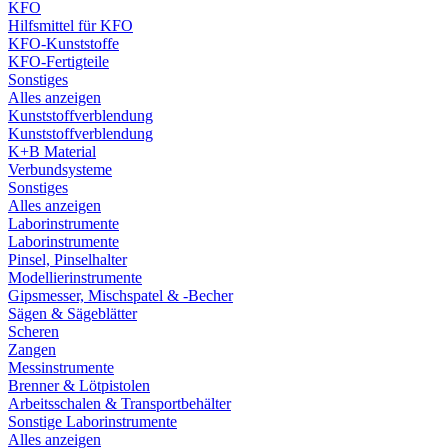
KFO
Hilfsmittel für KFO
KFO-Kunststoffe
KFO-Fertigteile
Sonstiges
Alles anzeigen
Kunststoffverblendung
Kunststoffverblendung
K+B Material
Verbundsysteme
Sonstiges
Alles anzeigen
Laborinstrumente
Laborinstrumente
Pinsel, Pinselhalter
Modellierinstrumente
Gipsmesser, Mischspatel & -Becher
Sägen & Sägeblätter
Scheren
Zangen
Messinstrumente
Brenner & Lötpistolen
Arbeitsschalen & Transportbehälter
Sonstige Laborinstrumente
Alles anzeigen