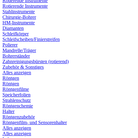
Rotierende Instrumente
Rotierende Instrumente
Stahlinstrumente
Chirurgie-Bohrer
HM-Instrumente
Diamanten
Schleifkörper
Schleifscheiben/Finierstreifen
Polierer
Mandrelle/Träger
Bohrerständer
Zahnreinigungsbürsten (rotierend)
Zubehör & Sonstiges
Alles anzeigen
Röntgen
Röntgen
Röntgenfilme
Speicherfolien
Strahlenschutz
Röntgenchemie
Halter
Röntgenzubehör
Röntgenfilm- und Sensorenhalter
Alles anzeigen
Alles anzeigen