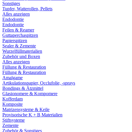
Sonstiges
Tupfer, Watterollen, Pellets
Alles anzeigen
Endodontie
Endodontie
Feilen & Reamer
Guttaperchaspitzen
Papierspitzen
Sealer & Zemente
Wurzelfüllmaterialien
Zubehör und Boxen
Alles anzeigen
Füllung & Restauration
Füllung & Restauration
Amalgame
Artikulationspapier, Occlufolie, -sprays
Bondings & Ätzmittel
Glasionomere & Kompomere
Kofferdam
Komposite
Matrizensysteme & Keile
Provisorische K + B Materialien
Stiftsysteme
Zemente
Zubehör & Sonstiges