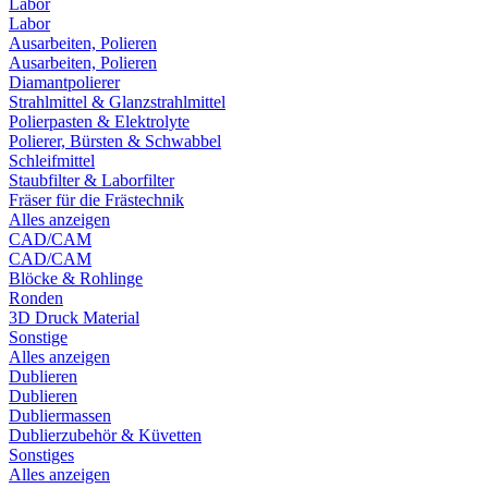
Labor
Labor
Ausarbeiten, Polieren
Ausarbeiten, Polieren
Diamantpolierer
Strahlmittel & Glanzstrahlmittel
Polierpasten & Elektrolyte
Polierer, Bürsten & Schwabbel
Schleifmittel
Staubfilter & Laborfilter
Fräser für die Frästechnik
Alles anzeigen
CAD/CAM
CAD/CAM
Blöcke & Rohlinge
Ronden
3D Druck Material
Sonstige
Alles anzeigen
Dublieren
Dublieren
Dubliermassen
Dublierzubehör & Küvetten
Sonstiges
Alles anzeigen