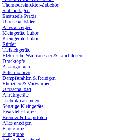
Thermodesinfektor-Zubehör
Stuhlauflagen
Ersatzteile Praxis
Ultraschallbäder
Alles anzeigen
Kleingeräte Labor
Kleingeräte Labor
Rüttler
Tiefziehgeräte
Elektrische Wachsmesser & Tauchdosen
Drucktöpfe
Absaugungen
Poliermotoren
Dampfstrahlen & Reinigen
Einbetten & Vorwärmen
Ultraschallbad
Anrührgeräte
Technikmaschinen
Sonstige Kleingeräte
Ersatzteile Labor
Brenner & Lötpistolen
Alles anzeigen
Fundgrube
Fundgrube
Behandlungseinheit