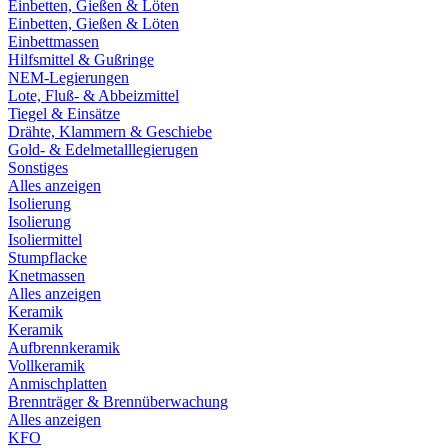
Einbetten, Gießen & Löten
Einbetten, Gießen & Löten
Einbettmassen
Hilfsmittel & Gußringe
NEM-Legierungen
Lote, Fluß- & Abbeizmittel
Tiegel & Einsätze
Drähte, Klammern & Geschiebe
Gold- & Edelmetalllegierugen
Sonstiges
Alles anzeigen
Isolierung
Isolierung
Isoliermittel
Stumpflacke
Knetmassen
Alles anzeigen
Keramik
Keramik
Aufbrennkeramik
Vollkeramik
Anmischplatten
Brennträger & Brennüberwachung
Alles anzeigen
KFO