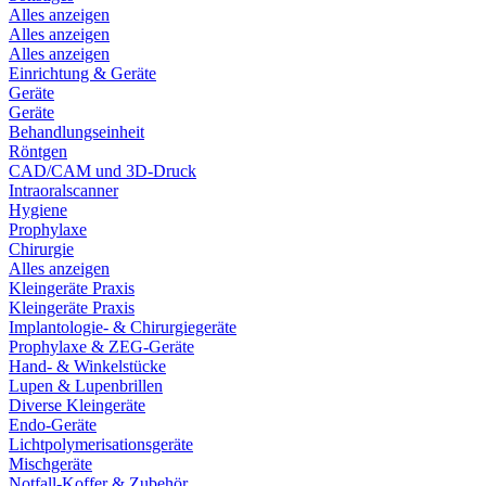
Alles anzeigen
Alles anzeigen
Alles anzeigen
Einrichtung & Geräte
Geräte
Geräte
Behandlungseinheit
Röntgen
CAD/CAM und 3D-Druck
Intraoralscanner
Hygiene
Prophylaxe
Chirurgie
Alles anzeigen
Kleingeräte Praxis
Kleingeräte Praxis
Implantologie- & Chirurgiegeräte
Prophylaxe & ZEG-Geräte
Hand- & Winkelstücke
Lupen & Lupenbrillen
Diverse Kleingeräte
Endo-Geräte
Lichtpolymerisationsgeräte
Mischgeräte
Notfall-Koffer & Zubehör