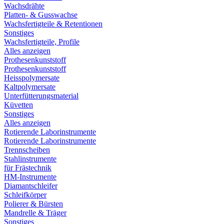
Wachsdrähte
Platten- & Gusswachse
Wachsfertigteile & Retentionen
Sonstiges
Wachsfertigteile, Profile
Alles anzeigen
Prothesenkunststoff
Prothesenkunststoff
Heisspolymersate
Kaltpolymersate
Unterfütterungsmaterial
Küvetten
Sonstiges
Alles anzeigen
Rotierende Laborinstrumente
Rotierende Laborinstrumente
Trennscheiben
Stahlinstrumente
für Frästechnik
HM-Instrumente
Diamantschleifer
Schleifkörper
Polierer & Bürsten
Mandrelle & Träger
Sonstiges