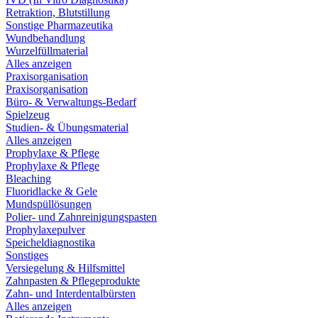
Retraktion, Blutstillung
Sonstige Pharmazeutika
Wundbehandlung
Wurzelfüllmaterial
Alles anzeigen
Praxisorganisation
Praxisorganisation
Büro- & Verwaltungs-Bedarf
Spielzeug
Studien- & Übungsmaterial
Alles anzeigen
Prophylaxe & Pflege
Prophylaxe & Pflege
Bleaching
Fluoridlacke & Gele
Mundspüllösungen
Polier- und Zahnreinigungspasten
Prophylaxepulver
Speicheldiagnostika
Sonstiges
Versiegelung & Hilfsmittel
Zahnpasten & Pflegeprodukte
Zahn- und Interdentalbürsten
Alles anzeigen