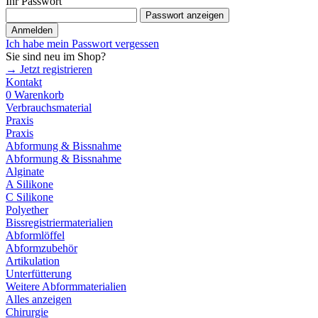
Ihr Passwort
Passwort anzeigen
Anmelden
Ich habe mein Passwort vergessen
Sie sind neu im Shop?
→ Jetzt registrieren
Kontakt
0
Warenkorb
Verbrauchsmaterial
Praxis
Praxis
Abformung & Bissnahme
Abformung & Bissnahme
Alginate
A Silikone
C Silikone
Polyether
Bissregistriermaterialien
Abformlöffel
Abformzubehör
Artikulation
Unterfütterung
Weitere Abformmaterialien
Alles anzeigen
Chirurgie