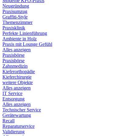
Moderne KFO-Praxis
Neugründung
Praxisumzug
Graffiti-Style
Themenzimmer
Praxisklinik
Perfekte Linienführung
Ambiente in Holz
Praxis mit Lounge Gefühl
Alles anzeigen
Praxisbörse
Praxisbörse
Zahnmedizin
Kieferorthopädie
Kieferchirurgie
weitere Objekte
Alles anzeigen
IT Service
Entsorgung
Alles anzeigen
Technischer Service
Gerätewartung
Recall
Reparaturservice
Validierung