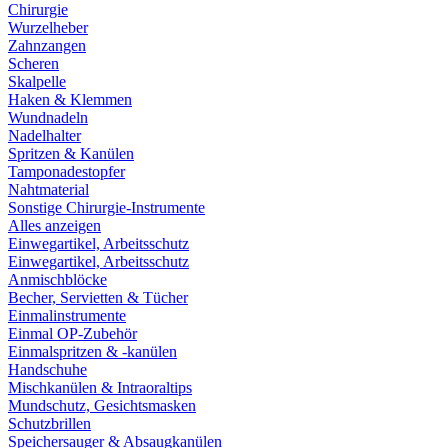
Chirurgie
Wurzelheber
Zahnzangen
Scheren
Skalpelle
Haken & Klemmen
Wundnadeln
Nadelhalter
Spritzen & Kanülen
Tamponadestopfer
Nahtmaterial
Sonstige Chirurgie-Instrumente
Alles anzeigen
Einwegartikel, Arbeitsschutz
Einwegartikel, Arbeitsschutz
Anmischblöcke
Becher, Servietten & Tücher
Einmalinstrumente
Einmal OP-Zubehör
Einmalspritzen & -kanülen
Handschuhe
Mischkanülen & Intraoraltips
Mundschutz, Gesichtsmasken
Schutzbrillen
Speichersauger & Absaugkanülen