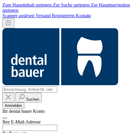
Zum Hauptinhalt springen
Zur Suche springen
Zur Hauptnavigation
springen
Scanner auslesen
Versand
Registrieren
Kontakt
Suchen
Anmelden
Ihr dental bauer Konto
Ihre E-Mail-Adresse