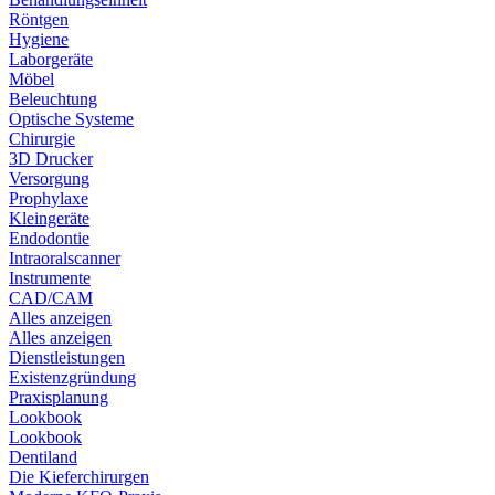
Röntgen
Hygiene
Laborgeräte
Möbel
Beleuchtung
Optische Systeme
Chirurgie
3D Drucker
Versorgung
Prophylaxe
Kleingeräte
Endodontie
Intraoralscanner
Instrumente
CAD/CAM
Alles anzeigen
Alles anzeigen
Dienstleistungen
Existenzgründung
Praxisplanung
Lookbook
Lookbook
Dentiland
Die Kieferchirurgen