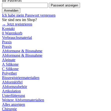
Ihr Passwort
Passwort anzeigen
Anmelden
Ich habe mein Passwort vergessen
Sie sind neu im Shop?
→ Jetzt registrieren
Kontakt
0
Warenkorb
Verbrauchsmaterial
Praxis
Praxis
Abformung & Bissnahme
Abformung & Bissnahme
Alginate
A Silikone
C Silikone
Polyether
Bissregistriermaterialien
Abformlöffel
Abformzubehör
Artikulation
Unterfütterung
Weitere Abformmaterialien
Alles anzeigen
Chirurgie