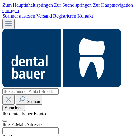
Zum Hauptinhalt springen
Zur Suche springen
Zur Hauptnavigation
springen
Scanner auslesen
Versand
Registrieren
Kontakt
Suchen
Anmelden
Ihr dental bauer Konto
Ihre E-Mail-Adresse