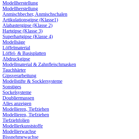
Modellherstellung
Modellherstellung
Anmischbecher, Anmischschalen
Artikulationsgipse (Klasse1)
Alabastergipse (Klasse 2)
Hartgipse (Klasse 3)
Superhartgipse (Klasse 4)
Modellsäge
Löffelmaterial
Löffel- & Basisplatten
Abdruckgipse
Modellmaterial & Zahnfleischmasken
Tauchhärter
Gipsverarbeitung
Modellstifte & Socklersysteme
Sonstiges
Sockelsysteme
Doubliermassen
Alles anzeigen
Modellieren, Tiefziehen
Modellieren, Tiefziehen
Tiefziehfolien
Modellierkunststoffe
Modellierwachse
Bissnehmewachse