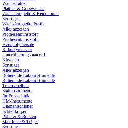
Wachsdrähte
Platten- & Gusswachse
Wachsfertigteile & Retentionen
Sonstiges
Wachsfertigteile, Profile
Alles anzeigen
Prothesenkunststoff
Prothesenkunststoff
Heisspolymersate
Kaltpolymersate
Unterfütterungsmaterial
Küvetten
Sonstiges
Alles anzeigen
Rotierende Laborinstrumente
Rotierende Laborinstrumente
Trennscheiben
Stahlinstrumente
für Frästechnik
HM-Instrumente
Diamantschleifer
Schleifkörper
Polierer & Bürsten
Mandrelle & Träger
Sonstiges