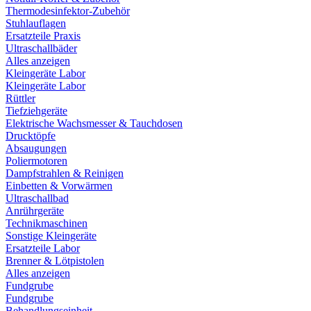
Thermodesinfektor-Zubehör
Stuhlauflagen
Ersatzteile Praxis
Ultraschallbäder
Alles anzeigen
Kleingeräte Labor
Kleingeräte Labor
Rüttler
Tiefziehgeräte
Elektrische Wachsmesser & Tauchdosen
Drucktöpfe
Absaugungen
Poliermotoren
Dampfstrahlen & Reinigen
Einbetten & Vorwärmen
Ultraschallbad
Anrührgeräte
Technikmaschinen
Sonstige Kleingeräte
Ersatzteile Labor
Brenner & Lötpistolen
Alles anzeigen
Fundgrube
Fundgrube
Behandlungseinheit