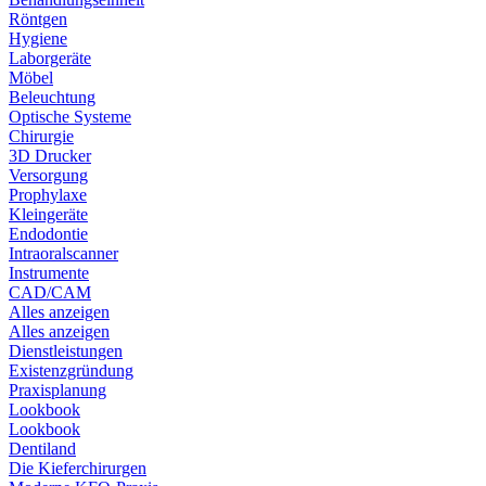
Röntgen
Hygiene
Laborgeräte
Möbel
Beleuchtung
Optische Systeme
Chirurgie
3D Drucker
Versorgung
Prophylaxe
Kleingeräte
Endodontie
Intraoralscanner
Instrumente
CAD/CAM
Alles anzeigen
Alles anzeigen
Dienstleistungen
Existenzgründung
Praxisplanung
Lookbook
Lookbook
Dentiland
Die Kieferchirurgen