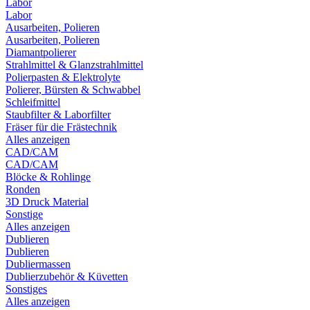
Labor
Labor
Ausarbeiten, Polieren
Ausarbeiten, Polieren
Diamantpolierer
Strahlmittel & Glanzstrahlmittel
Polierpasten & Elektrolyte
Polierer, Bürsten & Schwabbel
Schleifmittel
Staubfilter & Laborfilter
Fräser für die Frästechnik
Alles anzeigen
CAD/CAM
CAD/CAM
Blöcke & Rohlinge
Ronden
3D Druck Material
Sonstige
Alles anzeigen
Dublieren
Dublieren
Dubliermassen
Dublierzubehör & Küvetten
Sonstiges
Alles anzeigen