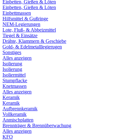
Einbetten, Gießen & Löten
Einbetten, Gießen & Löten
Einbettmassen
Hilfsmittel & Gußringe
NEM-Legierungen
Lote, Fluß- & Abbeizmittel
Tiegel & Einsätze
Drähte, Klammern & Geschiebe
Gold- & Edelmetalllegierugen
Sonstiges
Alles anzeigen
Isolierung
Isolierung
Isoliermittel
Stumpflacke
Knetmassen
Alles anzeigen
Keramik
Keramik
Aufbrennkeramik
Vollkeramik
Anmischplatten
Brennträger & Brennüberwachung
Alles anzeigen
KFO