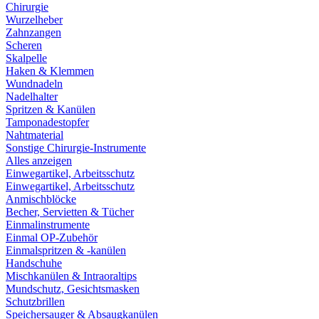
Chirurgie
Wurzelheber
Zahnzangen
Scheren
Skalpelle
Haken & Klemmen
Wundnadeln
Nadelhalter
Spritzen & Kanülen
Tamponadestopfer
Nahtmaterial
Sonstige Chirurgie-Instrumente
Alles anzeigen
Einwegartikel, Arbeitsschutz
Einwegartikel, Arbeitsschutz
Anmischblöcke
Becher, Servietten & Tücher
Einmalinstrumente
Einmal OP-Zubehör
Einmalspritzen & -kanülen
Handschuhe
Mischkanülen & Intraoraltips
Mundschutz, Gesichtsmasken
Schutzbrillen
Speichersauger & Absaugkanülen