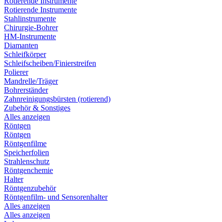
Rotierende Instrumente
Rotierende Instrumente
Stahlinstrumente
Chirurgie-Bohrer
HM-Instrumente
Diamanten
Schleifkörper
Schleifscheiben/Finierstreifen
Polierer
Mandrelle/Träger
Bohrerständer
Zahnreinigungsbürsten (rotierend)
Zubehör & Sonstiges
Alles anzeigen
Röntgen
Röntgen
Röntgenfilme
Speicherfolien
Strahlenschutz
Röntgenchemie
Halter
Röntgenzubehör
Röntgenfilm- und Sensorenhalter
Alles anzeigen
Alles anzeigen