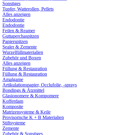
Sonstiges
Tupfer, Watterollen, Pellets
Alles anzeigen
Endodontie
Endodontie
Feilen & Reamer
Guttaperchaspitzen
Papierspitzen
Sealer & Zemente
Wurzelfüllmaterialien
Zubehör und Boxen
Alles anzeigen
Füllung & Restauration
Füllung & Restauration
Amalgame
Artikulationspapier, Occlufolie, -sprays
Bondings & Ätzmittel
Glasionomere & Kompomere
Kofferdam
Komposite
Matrizensysteme & Keile
Provisorische K + B Materialien
Stiftsysteme
Zemente
Zubehör & Sonstiges