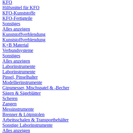
KFO
Hilfsmittel für KFO
KFO-Kunststoffe
KFO-Fertigteile
Sonstiges
Alles anzeigen
Kunststoffverblendung
Kunststoffverblendung
K+B Material
Verbundsysteme
Sonstiges
Alles anzeigen
Laborinstrumente
Laborinstrumente
Pinsel, Pinselhalter
Modellierinstrumente
Gipsmesser, Mischspatel & -Becher
Sägen & Sägeblätter
Scheren
Zangen
Messinstrumente
Brenner & Lötpistolen
Arbeitsschalen & Transportbehälter
Sonstige Laborinstrumente
Alles anzeigen