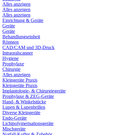
Alles anzeigen
Alles anzeigen
Alles anzeigen
Einrichtung & Geräte
Geräte
Geräte
Behandlungseinheit
Röntgen
CAD/CAM und 3D-Druck
Intraoralscanner
Hygiene
Prophylaxe
Chirurgie
Alles anzeigen
Kleingeräte Praxis
Kleingeräte Praxis
Implantologie- & Chirurgiegeräte
Prophylaxe & ZEG-Geräte
Hand- & Winkelstücke
Lupen & Lupenbrillen
Diverse Kleingeräte
Endo-Geräte
Lichtpolymerisationsgeräte
Mischgeräte
Notfall-Koffer & Zubehör