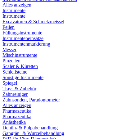
Alles anzeigen
Instrumente
Instrumente
Excavatoren & Schmelzmeissel
Feilen
Füllungsinstrumente
Instrumenteneinsätze
Instrumentenmarkierung
Messer
Mischinstrumente
Pinzetten
Scaler & Küretten
Schleifsteine
Sonstige Instrumente
Spiegel
Trays & Zubehör
Zahnreiniger
Zahnsonden, Paradontometer
Alles anzeigen
Pharmazeutika
Pharmazeutika
Anästhetika
Dentin- & Pulpabehandlung
Gangrän- & Wurzelbehandlung
IVD (In Vitro Diagnostika)