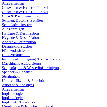
Alles anzeigen
Glaswaren & Kunststoffartikel
Glaswaren & Kunststoffartikel
Glas- & Porzellanwaren
Schalen, Dosen & Behälter
Schubladeneinsätze
Alles anzeigen
Hygiene & Desinfektion
Hygiene & Desinfektion
Abdruck-Desinfektion
Desinfektionstücher
Flächendesinfektion
Händedesinfektion
Instrumentenreinigung & -desinfektion
Maschinelle Aufbereitung
Sauganlagen- & Wasserlinienreinigung
Spender & Behälter
Sterilisation
Ultraschallbäder & Zubehör
Zubehör & Sonstiges
Alles anzeigen
Implantologie
Implantologie
Implantate & Zubehör
Membranen & Knochenersatzmaterial