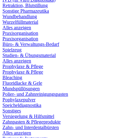
Retraktion, Blutstillung
Sonstige Pharmazeutika
Wundbehandlung
Wurzelfüllmaterial
Alles anzeigen
Praxisorganisation
Praxisorganisation
Büro- & Verwaltungs-Bedarf
Spielzeug
Studien- & Übungsmaterial
Alles anzeigen
Prophylaxe & Pflege
Prophylaxe & Pflege
Bleaching
Fluoridlacke & Gele
Mundspüllösungen
Polier- und Zahnreinigungspasten
Pophylaxepulver
Speicheldiagnostika
Sonstiges
Versiegelung & Hilfsmittel
Zahnpasten & Pflegeprodukte
Zahn- und Interdentalbürsten
Alles anzeigen