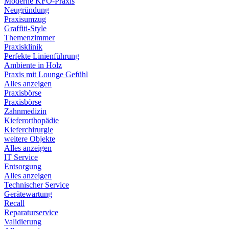
Moderne KFO-Praxis
Neugründung
Praxisumzug
Graffiti-Style
Themenzimmer
Praxisklinik
Perfekte Linienführung
Ambiente in Holz
Praxis mit Lounge Gefühl
Alles anzeigen
Praxisbörse
Praxisbörse
Zahnmedizin
Kieferorthopädie
Kieferchirurgie
weitere Objekte
Alles anzeigen
IT Service
Entsorgung
Alles anzeigen
Technischer Service
Gerätewartung
Recall
Reparaturservice
Validierung