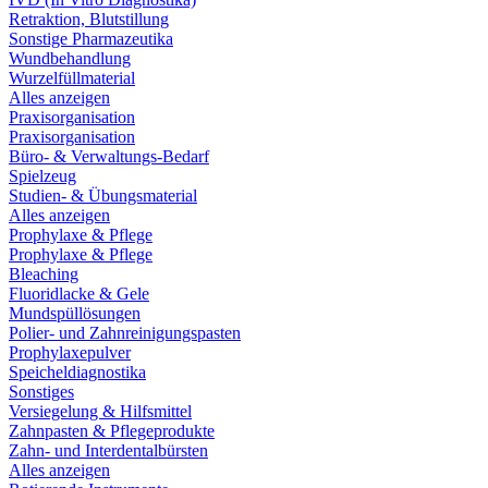
Retraktion, Blutstillung
Sonstige Pharmazeutika
Wundbehandlung
Wurzelfüllmaterial
Alles anzeigen
Praxisorganisation
Praxisorganisation
Büro- & Verwaltungs-Bedarf
Spielzeug
Studien- & Übungsmaterial
Alles anzeigen
Prophylaxe & Pflege
Prophylaxe & Pflege
Bleaching
Fluoridlacke & Gele
Mundspüllösungen
Polier- und Zahnreinigungspasten
Prophylaxepulver
Speicheldiagnostika
Sonstiges
Versiegelung & Hilfsmittel
Zahnpasten & Pflegeprodukte
Zahn- und Interdentalbürsten
Alles anzeigen