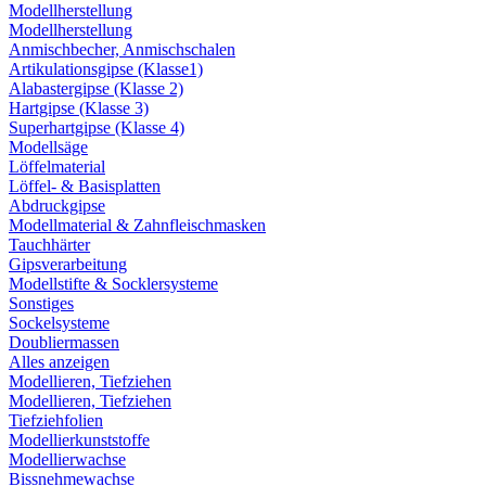
Modellherstellung
Modellherstellung
Anmischbecher, Anmischschalen
Artikulationsgipse (Klasse1)
Alabastergipse (Klasse 2)
Hartgipse (Klasse 3)
Superhartgipse (Klasse 4)
Modellsäge
Löffelmaterial
Löffel- & Basisplatten
Abdruckgipse
Modellmaterial & Zahnfleischmasken
Tauchhärter
Gipsverarbeitung
Modellstifte & Socklersysteme
Sonstiges
Sockelsysteme
Doubliermassen
Alles anzeigen
Modellieren, Tiefziehen
Modellieren, Tiefziehen
Tiefziehfolien
Modellierkunststoffe
Modellierwachse
Bissnehmewachse