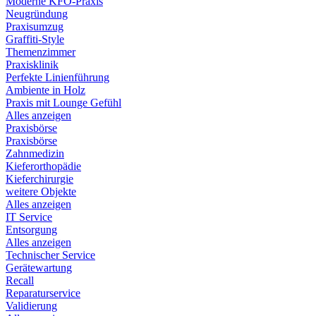
Moderne KFO-Praxis
Neugründung
Praxisumzug
Graffiti-Style
Themenzimmer
Praxisklinik
Perfekte Linienführung
Ambiente in Holz
Praxis mit Lounge Gefühl
Alles anzeigen
Praxisbörse
Praxisbörse
Zahnmedizin
Kieferorthopädie
Kieferchirurgie
weitere Objekte
Alles anzeigen
IT Service
Entsorgung
Alles anzeigen
Technischer Service
Gerätewartung
Recall
Reparaturservice
Validierung