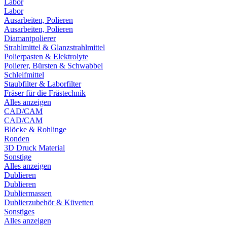
Labor
Labor
Ausarbeiten, Polieren
Ausarbeiten, Polieren
Diamantpolierer
Strahlmittel & Glanzstrahlmittel
Polierpasten & Elektrolyte
Polierer, Bürsten & Schwabbel
Schleifmittel
Staubfilter & Laborfilter
Fräser für die Frästechnik
Alles anzeigen
CAD/CAM
CAD/CAM
Blöcke & Rohlinge
Ronden
3D Druck Material
Sonstige
Alles anzeigen
Dublieren
Dublieren
Dubliermassen
Dublierzubehör & Küvetten
Sonstiges
Alles anzeigen