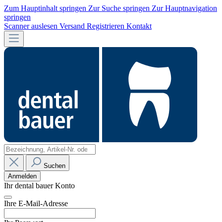
Zum Hauptinhalt springen
Zur Suche springen
Zur Hauptnavigation
springen
Scanner auslesen
Versand
Registrieren
Kontakt
Suchen
Anmelden
Ihr dental bauer Konto
Ihre E-Mail-Adresse