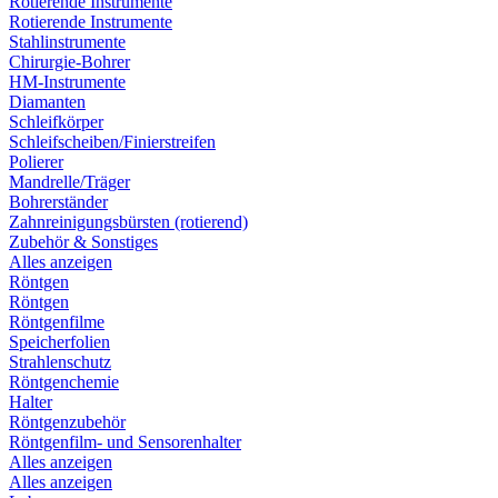
Rotierende Instrumente
Rotierende Instrumente
Stahlinstrumente
Chirurgie-Bohrer
HM-Instrumente
Diamanten
Schleifkörper
Schleifscheiben/Finierstreifen
Polierer
Mandrelle/Träger
Bohrerständer
Zahnreinigungsbürsten (rotierend)
Zubehör & Sonstiges
Alles anzeigen
Röntgen
Röntgen
Röntgenfilme
Speicherfolien
Strahlenschutz
Röntgenchemie
Halter
Röntgenzubehör
Röntgenfilm- und Sensorenhalter
Alles anzeigen
Alles anzeigen