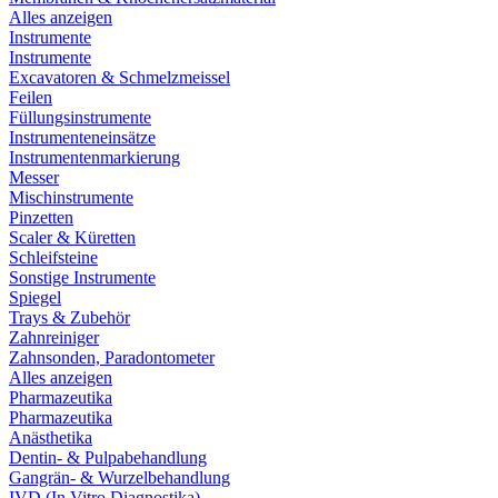
Alles anzeigen
Instrumente
Instrumente
Excavatoren & Schmelzmeissel
Feilen
Füllungsinstrumente
Instrumenteneinsätze
Instrumentenmarkierung
Messer
Mischinstrumente
Pinzetten
Scaler & Küretten
Schleifsteine
Sonstige Instrumente
Spiegel
Trays & Zubehör
Zahnreiniger
Zahnsonden, Paradontometer
Alles anzeigen
Pharmazeutika
Pharmazeutika
Anästhetika
Dentin- & Pulpabehandlung
Gangrän- & Wurzelbehandlung
IVD (In Vitro Diagnostika)