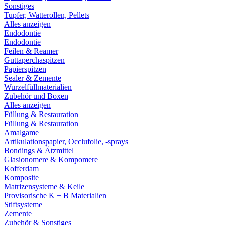
Sonstiges
Tupfer, Watterollen, Pellets
Alles anzeigen
Endodontie
Endodontie
Feilen & Reamer
Guttaperchaspitzen
Papierspitzen
Sealer & Zemente
Wurzelfüllmaterialien
Zubehör und Boxen
Alles anzeigen
Füllung & Restauration
Füllung & Restauration
Amalgame
Artikulationspapier, Occlufolie, -sprays
Bondings & Ätzmittel
Glasionomere & Kompomere
Kofferdam
Komposite
Matrizensysteme & Keile
Provisorische K + B Materialien
Stiftsysteme
Zemente
Zubehör & Sonstiges