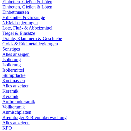
Einbetten, Gießen & Löten
Einbetten, Gießen & Löten
Einbettmassen
Hilfsmittel & Gußringe
NEM-Legierungen
Lote, Fluß- & Abbeizmittel
Tiegel & Einsätze
Drähte, Klammern & Geschiebe
Gold- & Edelmetalllegierugen
Sonstiges
Alles anzeigen
Isolierung
Isolierung
Isoliermittel
Stumpflacke
Knetmassen
Alles anzeigen
Keramik
Keramik
Aufbrennkeramik
Vollkeramik
Anmischplatten
Brennträger & Brennüberwachung
Alles anzeigen
KFO