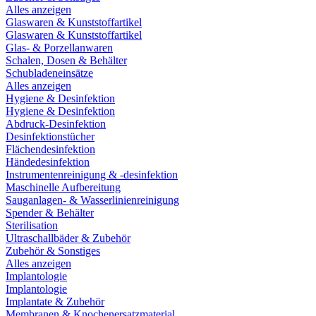
Alles anzeigen
Glaswaren & Kunststoffartikel
Glaswaren & Kunststoffartikel
Glas- & Porzellanwaren
Schalen, Dosen & Behälter
Schubladeneinsätze
Alles anzeigen
Hygiene & Desinfektion
Hygiene & Desinfektion
Abdruck-Desinfektion
Desinfektionstücher
Flächendesinfektion
Händedesinfektion
Instrumentenreinigung & -desinfektion
Maschinelle Aufbereitung
Sauganlagen- & Wasserlinienreinigung
Spender & Behälter
Sterilisation
Ultraschallbäder & Zubehör
Zubehör & Sonstiges
Alles anzeigen
Implantologie
Implantologie
Implantate & Zubehör
Membranen & Knochenersatzmaterial