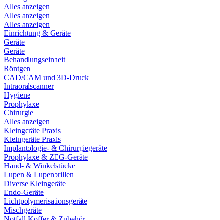
Alles anzeigen
Alles anzeigen
Alles anzeigen
Einrichtung & Geräte
Geräte
Geräte
Behandlungseinheit
Röntgen
CAD/CAM und 3D-Druck
Intraoralscanner
Hygiene
Prophylaxe
Chirurgie
Alles anzeigen
Kleingeräte Praxis
Kleingeräte Praxis
Implantologie- & Chirurgiegeräte
Prophylaxe & ZEG-Geräte
Hand- & Winkelstücke
Lupen & Lupenbrillen
Diverse Kleingeräte
Endo-Geräte
Lichtpolymerisationsgeräte
Mischgeräte
Notfall-Koffer & Zubehör