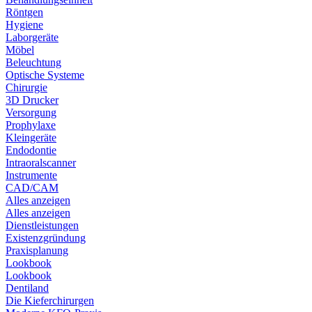
Röntgen
Hygiene
Laborgeräte
Möbel
Beleuchtung
Optische Systeme
Chirurgie
3D Drucker
Versorgung
Prophylaxe
Kleingeräte
Endodontie
Intraoralscanner
Instrumente
CAD/CAM
Alles anzeigen
Alles anzeigen
Dienstleistungen
Existenzgründung
Praxisplanung
Lookbook
Lookbook
Dentiland
Die Kieferchirurgen