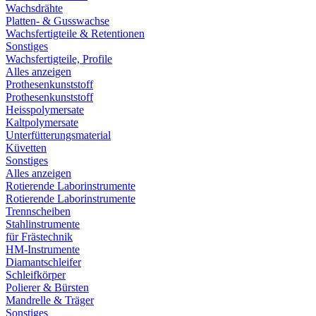
Wachsdrähte
Platten- & Gusswachse
Wachsfertigteile & Retentionen
Sonstiges
Wachsfertigteile, Profile
Alles anzeigen
Prothesenkunststoff
Prothesenkunststoff
Heisspolymersate
Kaltpolymersate
Unterfütterungsmaterial
Küvetten
Sonstiges
Alles anzeigen
Rotierende Laborinstrumente
Rotierende Laborinstrumente
Trennscheiben
Stahlinstrumente
für Frästechnik
HM-Instrumente
Diamantschleifer
Schleifkörper
Polierer & Bürsten
Mandrelle & Träger
Sonstiges