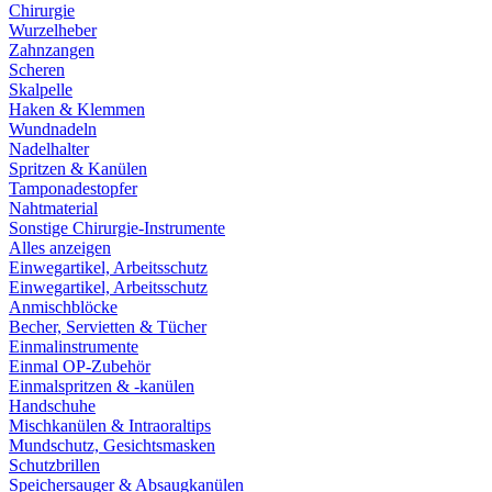
Chirurgie
Wurzelheber
Zahnzangen
Scheren
Skalpelle
Haken & Klemmen
Wundnadeln
Nadelhalter
Spritzen & Kanülen
Tamponadestopfer
Nahtmaterial
Sonstige Chirurgie-Instrumente
Alles anzeigen
Einwegartikel, Arbeitsschutz
Einwegartikel, Arbeitsschutz
Anmischblöcke
Becher, Servietten & Tücher
Einmalinstrumente
Einmal OP-Zubehör
Einmalspritzen & -kanülen
Handschuhe
Mischkanülen & Intraoraltips
Mundschutz, Gesichtsmasken
Schutzbrillen
Speichersauger & Absaugkanülen