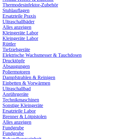
Thermodesinfektor-Zubehör
Stuhlauflagen
Ersatzteile Praxis
Ultraschallbäder
Alles anzeigen
Kleingeräte Labor
Kleingeräte Labor
Rüttler
Tiefziehgeräte
Elektrische Wachsmesser & Tauchdosen
Drucktöpfe
Absaugungen
Poliermotoren
Dampfstrahlen & Reinigen
Einbetten & Vorwärmen
Ultraschallbad
Anrührgeräte
Technikmaschinen
Sonstige Kleingeräte
Ersatzteile Labor
Brenner & Lötpistolen
Alles anzeigen
Fundgrube
Fundgrube
Behandlungseinheit