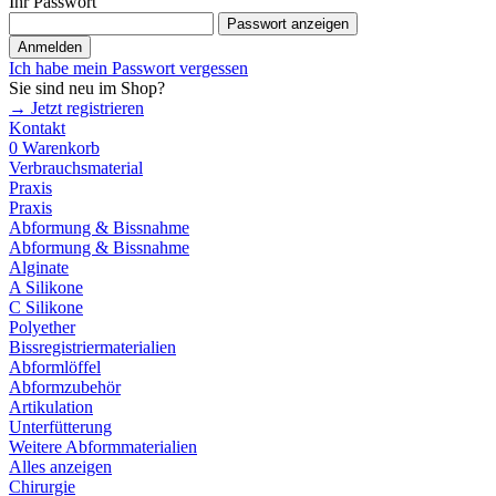
Ihr Passwort
Passwort anzeigen
Anmelden
Ich habe mein Passwort vergessen
Sie sind neu im Shop?
→ Jetzt registrieren
Kontakt
0
Warenkorb
Verbrauchsmaterial
Praxis
Praxis
Abformung & Bissnahme
Abformung & Bissnahme
Alginate
A Silikone
C Silikone
Polyether
Bissregistriermaterialien
Abformlöffel
Abformzubehör
Artikulation
Unterfütterung
Weitere Abformmaterialien
Alles anzeigen
Chirurgie