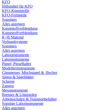
KFO
Hilfsmittel für KFO
KFO-Kunststoffe
KFO-Fertigteile
Sonstiges
Alles anzeigen
Kunststoffverblendung
Kunststoffverblendung
K+B Material
Verbundsysteme
Sonstiges
Alles anzeigen
Laborinstrumente
Laborinstrumente
Pinsel, Pinselhalter
Modellierinstrumente
Gipsmesser, Mischspatel & -Becher
Sägen & Sägeblätter
Scheren
Zangen
Messinstrumente
Brenner & Lötpistolen
Arbeitsschalen & Transportbehälter
Sonstige Laborinstrumente
Alles anzeigen