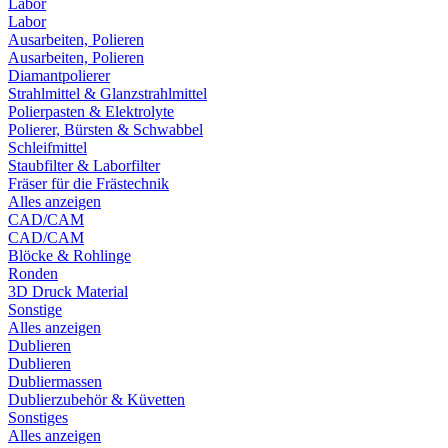
Labor
Labor
Ausarbeiten, Polieren
Ausarbeiten, Polieren
Diamantpolierer
Strahlmittel & Glanzstrahlmittel
Polierpasten & Elektrolyte
Polierer, Bürsten & Schwabbel
Schleifmittel
Staubfilter & Laborfilter
Fräser für die Frästechnik
Alles anzeigen
CAD/CAM
CAD/CAM
Blöcke & Rohlinge
Ronden
3D Druck Material
Sonstige
Alles anzeigen
Dublieren
Dublieren
Dubliermassen
Dublierzubehör & Küvetten
Sonstiges
Alles anzeigen