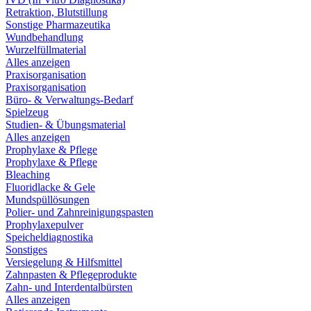
Retraktion, Blutstillung
Sonstige Pharmazeutika
Wundbehandlung
Wurzelfüllmaterial
Alles anzeigen
Praxisorganisation
Praxisorganisation
Büro- & Verwaltungs-Bedarf
Spielzeug
Studien- & Übungsmaterial
Alles anzeigen
Prophylaxe & Pflege
Prophylaxe & Pflege
Bleaching
Fluoridlacke & Gele
Mundspüllösungen
Polier- und Zahnreinigungspasten
Prophylaxepulver
Speicheldiagnostika
Sonstiges
Versiegelung & Hilfsmittel
Zahnpasten & Pflegeprodukte
Zahn- und Interdentalbürsten
Alles anzeigen