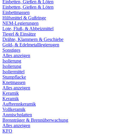
Einbetten, Gießen & Löten
Einbetten, Gießen & Löten
Einbettmassen
Hilfsmittel & Gußringe
NEM-Legierungen
Lote, Fluß- & Abbeizmittel
Tiegel & Einsätze
Drähte, Klammern & Geschiebe
Gold- & Edelmetalllegierugen
Sonstiges
Alles anzeigen
Isolierung
Isolierung
Isoliermittel
Stumpflacke
Knetmassen
Alles anzeigen
Keramik
Keramik
Aufbrennkeramik
Vollkeramik
Anmischplatten
Brennträger & Brennüberwachung
Alles anzeigen
KFO