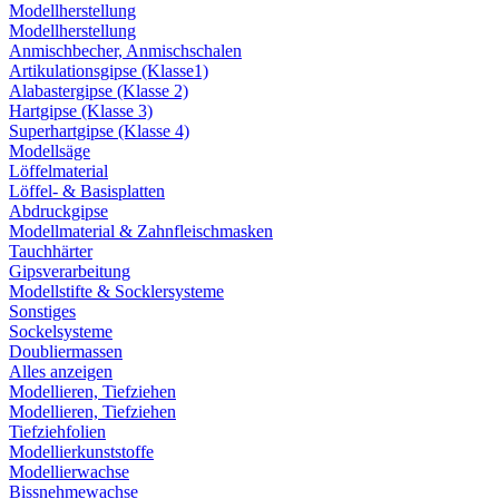
Modellherstellung
Modellherstellung
Anmischbecher, Anmischschalen
Artikulationsgipse (Klasse1)
Alabastergipse (Klasse 2)
Hartgipse (Klasse 3)
Superhartgipse (Klasse 4)
Modellsäge
Löffelmaterial
Löffel- & Basisplatten
Abdruckgipse
Modellmaterial & Zahnfleischmasken
Tauchhärter
Gipsverarbeitung
Modellstifte & Socklersysteme
Sonstiges
Sockelsysteme
Doubliermassen
Alles anzeigen
Modellieren, Tiefziehen
Modellieren, Tiefziehen
Tiefziehfolien
Modellierkunststoffe
Modellierwachse
Bissnehmewachse