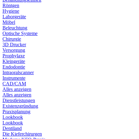
Röntgen
Hygiene
Laborgeräte
Möbel
Beleuchtung
Optische Systeme
Chirurgie
3D Drucker
Versorgung
Prophylaxe
Kleingeräte
Endodontie
Intraoralscanner
Instrumente
CAD/CAM
Alles anzeigen
Alles anzeigen
Dienstleistungen
Existenzgründung
Praxisplanung
Lookbook
Lookbook
Dentiland
Die Kieferchirurgen