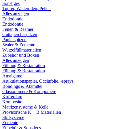
Sonstiges
Tupfer, Watterollen, Pellets
Alles anzeigen
Endodontie
Endodontie
Feilen & Reamer
Guttaperchaspitzen
Papierspitzen
Sealer & Zemente
Wurzelfüllmaterialien
Zubehör und Boxen
Alles anzeigen
Füllung & Restauration
Füllung & Restauration
Amalgame
Artikulationspapier, Occlufolie, -sprays
Bondings & Ätzmittel
Glasionomere & Kompomere
Kofferdam
Komposite
Matrizensysteme & Keile
Provisorische K + B Materialien
Stiftsysteme
Zemente
Zubehör & Sonstiges