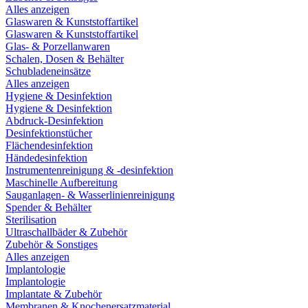
Alles anzeigen
Glaswaren & Kunststoffartikel
Glaswaren & Kunststoffartikel
Glas- & Porzellanwaren
Schalen, Dosen & Behälter
Schubladeneinsätze
Alles anzeigen
Hygiene & Desinfektion
Hygiene & Desinfektion
Abdruck-Desinfektion
Desinfektionstücher
Flächendesinfektion
Händedesinfektion
Instrumentenreinigung & -desinfektion
Maschinelle Aufbereitung
Sauganlagen- & Wasserlinienreinigung
Spender & Behälter
Sterilisation
Ultraschallbäder & Zubehör
Zubehör & Sonstiges
Alles anzeigen
Implantologie
Implantologie
Implantate & Zubehör
Membranen & Knochenersatzmaterial