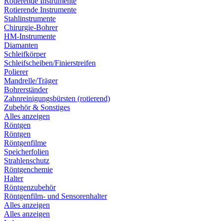
Rotierende Instrumente
Rotierende Instrumente
Stahlinstrumente
Chirurgie-Bohrer
HM-Instrumente
Diamanten
Schleifkörper
Schleifscheiben/Finierstreifen
Polierer
Mandrelle/Träger
Bohrerständer
Zahnreinigungsbürsten (rotierend)
Zubehör & Sonstiges
Alles anzeigen
Röntgen
Röntgen
Röntgenfilme
Speicherfolien
Strahlenschutz
Röntgenchemie
Halter
Röntgenzubehör
Röntgenfilm- und Sensorenhalter
Alles anzeigen
Alles anzeigen