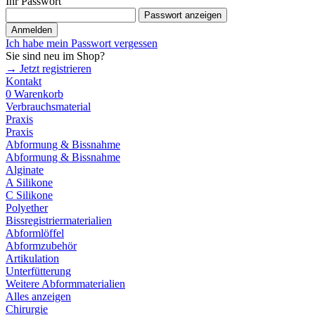
Ihr Passwort
Passwort anzeigen
Anmelden
Ich habe mein Passwort vergessen
Sie sind neu im Shop?
→ Jetzt registrieren
Kontakt
0
Warenkorb
Verbrauchsmaterial
Praxis
Praxis
Abformung & Bissnahme
Abformung & Bissnahme
Alginate
A Silikone
C Silikone
Polyether
Bissregistriermaterialien
Abformlöffel
Abformzubehör
Artikulation
Unterfütterung
Weitere Abformmaterialien
Alles anzeigen
Chirurgie