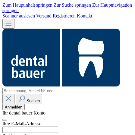
Zum Hauptinhalt springen
Zur Suche springen
Zur Hauptnavigation
springen
Scanner auslesen
Versand
Registrieren
Kontakt
Suchen
Anmelden
Ihr dental bauer Konto
Ihre E-Mail-Adresse