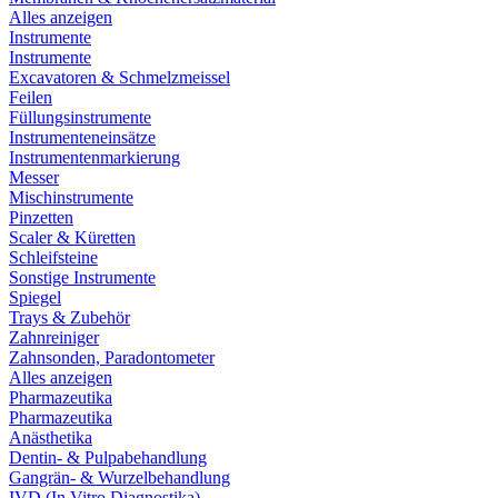
Alles anzeigen
Instrumente
Instrumente
Excavatoren & Schmelzmeissel
Feilen
Füllungsinstrumente
Instrumenteneinsätze
Instrumentenmarkierung
Messer
Mischinstrumente
Pinzetten
Scaler & Küretten
Schleifsteine
Sonstige Instrumente
Spiegel
Trays & Zubehör
Zahnreiniger
Zahnsonden, Paradontometer
Alles anzeigen
Pharmazeutika
Pharmazeutika
Anästhetika
Dentin- & Pulpabehandlung
Gangrän- & Wurzelbehandlung
IVD (In Vitro Diagnostika)