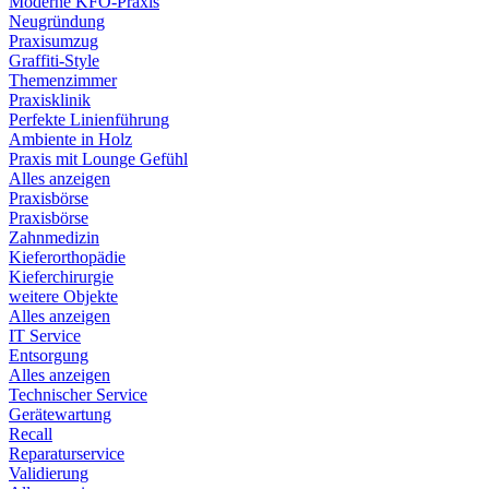
Moderne KFO-Praxis
Neugründung
Praxisumzug
Graffiti-Style
Themenzimmer
Praxisklinik
Perfekte Linienführung
Ambiente in Holz
Praxis mit Lounge Gefühl
Alles anzeigen
Praxisbörse
Praxisbörse
Zahnmedizin
Kieferorthopädie
Kieferchirurgie
weitere Objekte
Alles anzeigen
IT Service
Entsorgung
Alles anzeigen
Technischer Service
Gerätewartung
Recall
Reparaturservice
Validierung