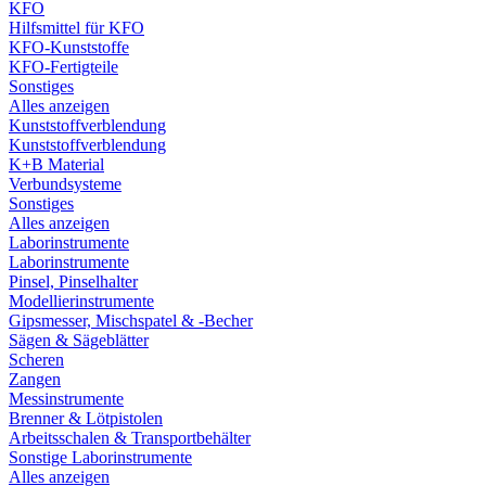
KFO
Hilfsmittel für KFO
KFO-Kunststoffe
KFO-Fertigteile
Sonstiges
Alles anzeigen
Kunststoffverblendung
Kunststoffverblendung
K+B Material
Verbundsysteme
Sonstiges
Alles anzeigen
Laborinstrumente
Laborinstrumente
Pinsel, Pinselhalter
Modellierinstrumente
Gipsmesser, Mischspatel & -Becher
Sägen & Sägeblätter
Scheren
Zangen
Messinstrumente
Brenner & Lötpistolen
Arbeitsschalen & Transportbehälter
Sonstige Laborinstrumente
Alles anzeigen