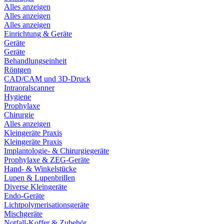
Alles anzeigen
Alles anzeigen
Alles anzeigen
Einrichtung & Geräte
Geräte
Geräte
Behandlungseinheit
Röntgen
CAD/CAM und 3D-Druck
Intraoralscanner
Hygiene
Prophylaxe
Chirurgie
Alles anzeigen
Kleingeräte Praxis
Kleingeräte Praxis
Implantologie- & Chirurgiegeräte
Prophylaxe & ZEG-Geräte
Hand- & Winkelstücke
Lupen & Lupenbrillen
Diverse Kleingeräte
Endo-Geräte
Lichtpolymerisationsgeräte
Mischgeräte
Notfall-Koffer & Zubehör