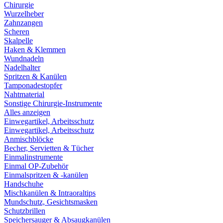
Chirurgie
Wurzelheber
Zahnzangen
Scheren
Skalpelle
Haken & Klemmen
Wundnadeln
Nadelhalter
Spritzen & Kanülen
Tamponadestopfer
Nahtmaterial
Sonstige Chirurgie-Instrumente
Alles anzeigen
Einwegartikel, Arbeitsschutz
Einwegartikel, Arbeitsschutz
Anmischblöcke
Becher, Servietten & Tücher
Einmalinstrumente
Einmal OP-Zubehör
Einmalspritzen & -kanülen
Handschuhe
Mischkanülen & Intraoraltips
Mundschutz, Gesichtsmasken
Schutzbrillen
Speichersauger & Absaugkanülen