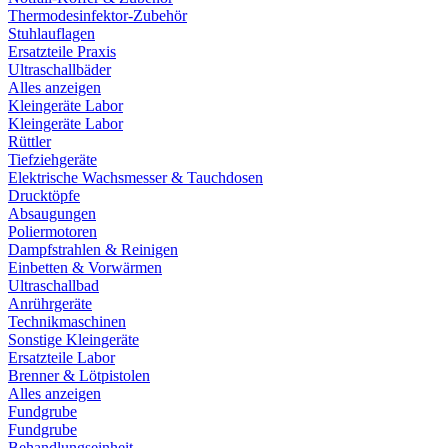
Thermodesinfektor-Zubehör
Stuhlauflagen
Ersatzteile Praxis
Ultraschallbäder
Alles anzeigen
Kleingeräte Labor
Kleingeräte Labor
Rüttler
Tiefziehgeräte
Elektrische Wachsmesser & Tauchdosen
Drucktöpfe
Absaugungen
Poliermotoren
Dampfstrahlen & Reinigen
Einbetten & Vorwärmen
Ultraschallbad
Anrührgeräte
Technikmaschinen
Sonstige Kleingeräte
Ersatzteile Labor
Brenner & Lötpistolen
Alles anzeigen
Fundgrube
Fundgrube
Behandlungseinheit