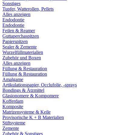
Sonstiges
Tupfer, Watterollen, Pellets
Alles anzeigen
Endodontie
Endodontie
Feilen & Reamer
Guttaperchaspitzen
Papierspitzen
Sealer & Zemente
Wurzelfüllmaterialien
Zubehör und Boxen
Alles anzeigen
Füllung & Restauration
Füllung & Restauration
Amalgame
Artikulationspapier, Occlufolie, -sprays
Bondings & Ätzmittel
Glasionomere & Kompomere
Kofferdam
Komposite
Matrizensysteme & Keile
Provisorische K + B Materialien
Stiftsysteme
Zemente
Zubehör & Sonstiges