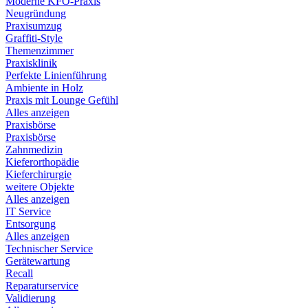
Moderne KFO-Praxis
Neugründung
Praxisumzug
Graffiti-Style
Themenzimmer
Praxisklinik
Perfekte Linienführung
Ambiente in Holz
Praxis mit Lounge Gefühl
Alles anzeigen
Praxisbörse
Praxisbörse
Zahnmedizin
Kieferorthopädie
Kieferchirurgie
weitere Objekte
Alles anzeigen
IT Service
Entsorgung
Alles anzeigen
Technischer Service
Gerätewartung
Recall
Reparaturservice
Validierung