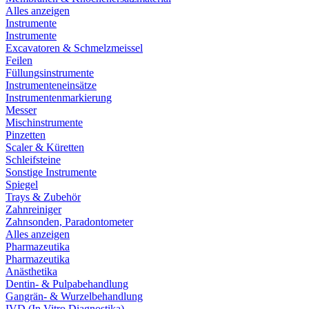
Alles anzeigen
Instrumente
Instrumente
Excavatoren & Schmelzmeissel
Feilen
Füllungsinstrumente
Instrumenteneinsätze
Instrumentenmarkierung
Messer
Mischinstrumente
Pinzetten
Scaler & Küretten
Schleifsteine
Sonstige Instrumente
Spiegel
Trays & Zubehör
Zahnreiniger
Zahnsonden, Paradontometer
Alles anzeigen
Pharmazeutika
Pharmazeutika
Anästhetika
Dentin- & Pulpabehandlung
Gangrän- & Wurzelbehandlung
IVD (In Vitro Diagnostika)