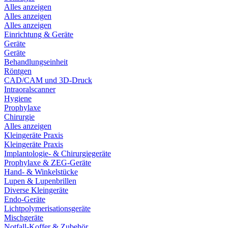
Alles anzeigen
Alles anzeigen
Alles anzeigen
Einrichtung & Geräte
Geräte
Geräte
Behandlungseinheit
Röntgen
CAD/CAM und 3D-Druck
Intraoralscanner
Hygiene
Prophylaxe
Chirurgie
Alles anzeigen
Kleingeräte Praxis
Kleingeräte Praxis
Implantologie- & Chirurgiegeräte
Prophylaxe & ZEG-Geräte
Hand- & Winkelstücke
Lupen & Lupenbrillen
Diverse Kleingeräte
Endo-Geräte
Lichtpolymerisationsgeräte
Mischgeräte
Notfall-Koffer & Zubehör