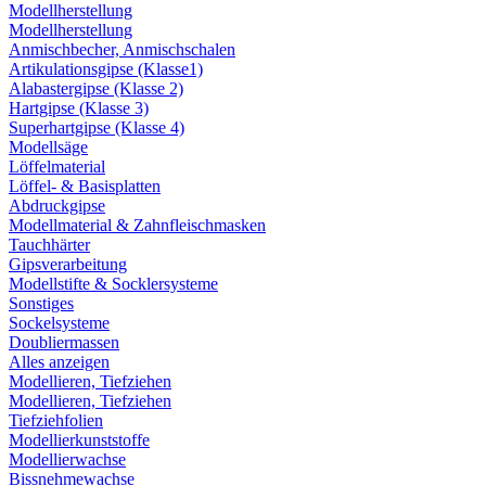
Modellherstellung
Modellherstellung
Anmischbecher, Anmischschalen
Artikulationsgipse (Klasse1)
Alabastergipse (Klasse 2)
Hartgipse (Klasse 3)
Superhartgipse (Klasse 4)
Modellsäge
Löffelmaterial
Löffel- & Basisplatten
Abdruckgipse
Modellmaterial & Zahnfleischmasken
Tauchhärter
Gipsverarbeitung
Modellstifte & Socklersysteme
Sonstiges
Sockelsysteme
Doubliermassen
Alles anzeigen
Modellieren, Tiefziehen
Modellieren, Tiefziehen
Tiefziehfolien
Modellierkunststoffe
Modellierwachse
Bissnehmewachse