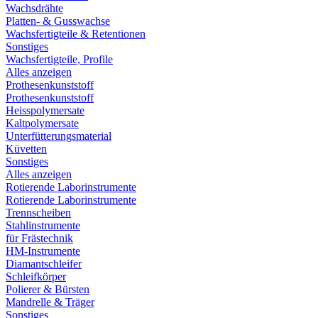
Wachsdrähte
Platten- & Gusswachse
Wachsfertigteile & Retentionen
Sonstiges
Wachsfertigteile, Profile
Alles anzeigen
Prothesenkunststoff
Prothesenkunststoff
Heisspolymersate
Kaltpolymersate
Unterfütterungsmaterial
Küvetten
Sonstiges
Alles anzeigen
Rotierende Laborinstrumente
Rotierende Laborinstrumente
Trennscheiben
Stahlinstrumente
für Frästechnik
HM-Instrumente
Diamantschleifer
Schleifkörper
Polierer & Bürsten
Mandrelle & Träger
Sonstiges