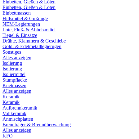
Einbetten, Gießen & Löten
Einbetten, Gießen & Löten
Einbettmassen
Hilfsmittel & Gußringe
NEM-Legierungen
Lote, Fluß- & Abbeizmittel
Tiegel & Einsätze
Drähte, Klammern & Geschiebe
Gold- & Edelmetalllegierugen
Sonstiges
Alles anzeigen
Isolierung
Isolierung
Isoliermittel
Stumpflacke
Knetmassen
Alles anzeigen
Keramik
Keramik
Aufbrennkeramik
Vollkeramik
Anmischplatten
Brennträger & Brennüberwachung
Alles anzeigen
KFO