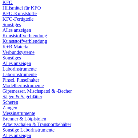
KFO
Hilfsmittel für KFO
KFO-Kunststoffe
KFO-Fertigteile
Sonstiges
Alles anzeigen
Kunststoffverblendung
Kunststoffverblendung
K+B Material
Verbundsysteme
Sonstiges
Alles anzeigen
Laborinstrumente
Laborinstrumente
Pinsel, Pinselhalter
Modellierinstrumente
Gipsmesser, Mischspatel & -Becher
Sägen & Sägeblätter
Scheren
Zangen
Messinstrumente
Brenner & Lötpistolen
Arbeitsschalen & Transportbehälter
Sonstige Laborinstrumente
Alles anzeigen