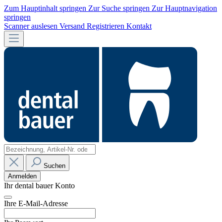
Zum Hauptinhalt springen
Zur Suche springen
Zur Hauptnavigation
springen
Scanner auslesen
Versand
Registrieren
Kontakt
Suchen
Anmelden
Ihr dental bauer Konto
Ihre E-Mail-Adresse