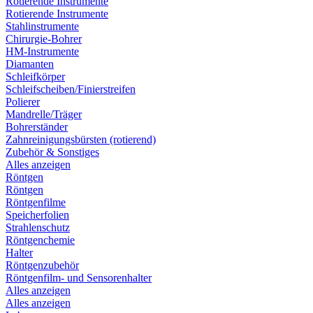
Rotierende Instrumente
Rotierende Instrumente
Stahlinstrumente
Chirurgie-Bohrer
HM-Instrumente
Diamanten
Schleifkörper
Schleifscheiben/Finierstreifen
Polierer
Mandrelle/Träger
Bohrerständer
Zahnreinigungsbürsten (rotierend)
Zubehör & Sonstiges
Alles anzeigen
Röntgen
Röntgen
Röntgenfilme
Speicherfolien
Strahlenschutz
Röntgenchemie
Halter
Röntgenzubehör
Röntgenfilm- und Sensorenhalter
Alles anzeigen
Alles anzeigen