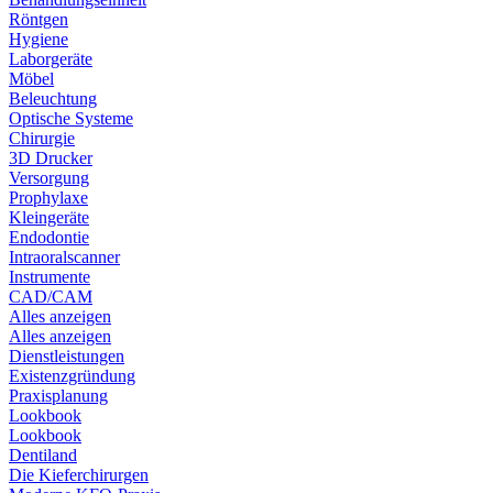
Röntgen
Hygiene
Laborgeräte
Möbel
Beleuchtung
Optische Systeme
Chirurgie
3D Drucker
Versorgung
Prophylaxe
Kleingeräte
Endodontie
Intraoralscanner
Instrumente
CAD/CAM
Alles anzeigen
Alles anzeigen
Dienstleistungen
Existenzgründung
Praxisplanung
Lookbook
Lookbook
Dentiland
Die Kieferchirurgen