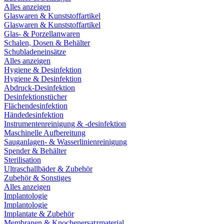
Alles anzeigen
Glaswaren & Kunststoffartikel
Glaswaren & Kunststoffartikel
Glas- & Porzellanwaren
Schalen, Dosen & Behälter
Schubladeneinsätze
Alles anzeigen
Hygiene & Desinfektion
Hygiene & Desinfektion
Abdruck-Desinfektion
Desinfektionstücher
Flächendesinfektion
Händedesinfektion
Instrumentenreinigung & -desinfektion
Maschinelle Aufbereitung
Sauganlagen- & Wasserlinienreinigung
Spender & Behälter
Sterilisation
Ultraschallbäder & Zubehör
Zubehör & Sonstiges
Alles anzeigen
Implantologie
Implantologie
Implantate & Zubehör
Membranen & Knochenersatzmaterial