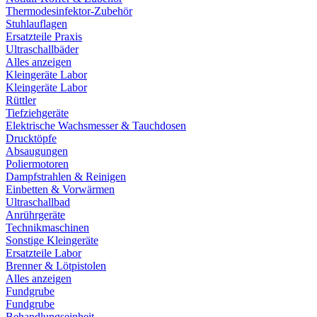
Thermodesinfektor-Zubehör
Stuhlauflagen
Ersatzteile Praxis
Ultraschallbäder
Alles anzeigen
Kleingeräte Labor
Kleingeräte Labor
Rüttler
Tiefziehgeräte
Elektrische Wachsmesser & Tauchdosen
Drucktöpfe
Absaugungen
Poliermotoren
Dampfstrahlen & Reinigen
Einbetten & Vorwärmen
Ultraschallbad
Anrührgeräte
Technikmaschinen
Sonstige Kleingeräte
Ersatzteile Labor
Brenner & Lötpistolen
Alles anzeigen
Fundgrube
Fundgrube
Behandlungseinheit