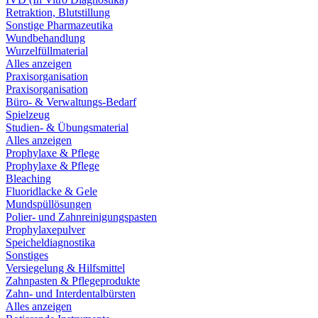
Retraktion, Blutstillung
Sonstige Pharmazeutika
Wundbehandlung
Wurzelfüllmaterial
Alles anzeigen
Praxisorganisation
Praxisorganisation
Büro- & Verwaltungs-Bedarf
Spielzeug
Studien- & Übungsmaterial
Alles anzeigen
Prophylaxe & Pflege
Prophylaxe & Pflege
Bleaching
Fluoridlacke & Gele
Mundspüllösungen
Polier- und Zahnreinigungspasten
Prophylaxepulver
Speicheldiagnostika
Sonstiges
Versiegelung & Hilfsmittel
Zahnpasten & Pflegeprodukte
Zahn- und Interdentalbürsten
Alles anzeigen