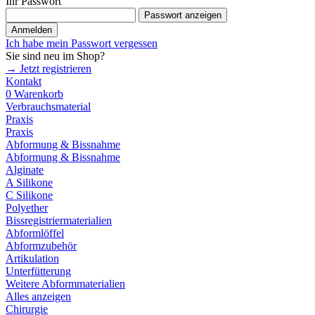
Ihr Passwort
Passwort anzeigen
Anmelden
Ich habe mein Passwort vergessen
Sie sind neu im Shop?
→ Jetzt registrieren
Kontakt
0
Warenkorb
Verbrauchsmaterial
Praxis
Praxis
Abformung & Bissnahme
Abformung & Bissnahme
Alginate
A Silikone
C Silikone
Polyether
Bissregistriermaterialien
Abformlöffel
Abformzubehör
Artikulation
Unterfütterung
Weitere Abformmaterialien
Alles anzeigen
Chirurgie