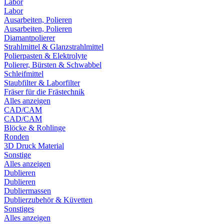
Labor
Labor
Ausarbeiten, Polieren
Ausarbeiten, Polieren
Diamantpolierer
Strahlmittel & Glanzstrahlmittel
Polierpasten & Elektrolyte
Polierer, Bürsten & Schwabbel
Schleifmittel
Staubfilter & Laborfilter
Fräser für die Frästechnik
Alles anzeigen
CAD/CAM
CAD/CAM
Blöcke & Rohlinge
Ronden
3D Druck Material
Sonstige
Alles anzeigen
Dublieren
Dublieren
Dubliermassen
Dublierzubehör & Küvetten
Sonstiges
Alles anzeigen