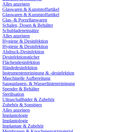
Alles anzeigen
Glaswaren & Kunststoffartikel
Glaswaren & Kunststoffartikel
Glas- & Porzellanwaren
Schalen, Dosen & Behälter
Schubladeneinsätze
Alles anzeigen
Hygiene & Desinfektion
Hygiene & Desinfektion
Abdruck-Desinfektion
Desinfektionstücher
Flächendesinfektion
Händedesinfektion
Instrumentenreinigung & -desinfektion
Maschinelle Aufbereitung
Sauganlagen- & Wasserlinienreinigung
Spender & Behälter
Sterilisation
Ultraschallbäder & Zubehör
Zubehör & Sonstiges
Alles anzeigen
Implantologie
Implantologie
Implantate & Zubehör
Membranen & Knochenersatzmaterial