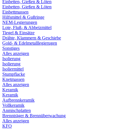
Einbetten, Gießen & Löten
Einbetten, Gießen & Löten
Einbettmassen
Hilfsmittel & Gußringe
NEM-Legierungen
Lote, Fluß- & Abbeizmittel
Tiegel & Einsätze
Drähte, Klammern & Geschiebe
Gold- & Edelmetalllegierugen
Sonstiges
Alles anzeigen
Isolierung
Isolierung
Isoliermittel
Stumpflacke
Knetmassen
Alles anzeigen
Keramik
Keramik
Aufbrennkeramik
Vollkeramik
Anmischplatten
Brennträger & Brennüberwachung
Alles anzeigen
KFO