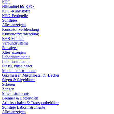
KFO
Hilfsmittel für KFO
KFO-Kunststoffe
KFO-Fertigteile
Sonstiges
Alles anzeigen
Kunststoffverblendung
Kunststoffverblendung
K+B Material
Verbundsysteme
Sonstiges
Alles anzeigen
Laborinstrumente
Laborinstrumente
Pinsel, Pinselhalter
Modellierinstrumente
Gipsmesser, Mischspatel & -Becher
Sägen & Sägeblätter
Scheren
Zangen
Messinstrumente
Brenner & Lötpistolen
Arbeitsschalen & Transportbehälter
Sonstige Laborinstrumente
Alles anzeigen