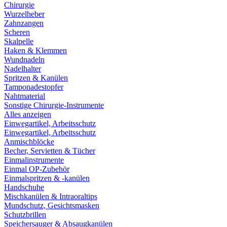
Chirurgie
Wurzelheber
Zahnzangen
Scheren
Skalpelle
Haken & Klemmen
Wundnadeln
Nadelhalter
Spritzen & Kanülen
Tamponadestopfer
Nahtmaterial
Sonstige Chirurgie-Instrumente
Alles anzeigen
Einwegartikel, Arbeitsschutz
Einwegartikel, Arbeitsschutz
Anmischblöcke
Becher, Servietten & Tücher
Einmalinstrumente
Einmal OP-Zubehör
Einmalspritzen & -kanülen
Handschuhe
Mischkanülen & Intraoraltips
Mundschutz, Gesichtsmasken
Schutzbrillen
Speichersauger & Absaugkanülen