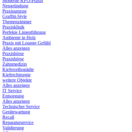
Moderne KFO-Praxis
Neugründung
Praxisumzug
Graffiti-Style
Themenzimmer
Praxisklinik
Perfekte Linienführung
Ambiente in Holz
Praxis mit Lounge Gefühl
Alles anzeigen
Praxisbörse
Praxisbörse
Zahnmedizin
Kieferorthopädie
Kieferchirurgie
weitere Objekte
Alles anzeigen
IT Service
Entsorgung
Alles anzeigen
Technischer Service
Gerätewartung
Recall
Reparaturservice
Validierung