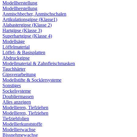
Modellherstellung
Modellherstellung
Anmischbecher, Anmischschalen
Artikulationsgipse (Klasse1)
Alabastergipse (Klasse 2)
Hartgipse (Klasse 3)
Superhartgipse (Klasse 4)
Modellsäge
Löffelmaterial
Löffel- & Basisplatten
Abdruckgipse
Modellmaterial & Zahnfleischmasken
Tauchhärter
Gipsverarbeitung
Modellstifte & Socklersysteme
Sonstiges
Sockelsysteme
Doubliermassen
Alles anzeigen
Modellieren, Tiefziehen
Modellieren, Tiefziehen
Tiefziehfolien
Modellierkunststoffe
Modellierwachse
Bissnehmewachse