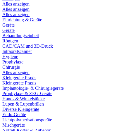
Alles anzeigen
Alles anzeigen
Alles anzeigen
Einrichtung & Geräte
Geräte
Geräte
Behandlungseinheit
Röntgen
CAD/CAM und 3D-Druck
Intraoralscanner
Hygiene
Prophylaxe
Chirurgie
Alles anzeigen
Kleingeräte Praxis
Kleingeräte Praxis
Implantologie- & Chirurgiegeräte
Prophylaxe & ZEG-Geräte
Hand- & Winkelstücke
Lupen & Lupenbrillen
Diverse Kleingeräte
Endo-Geräte
Lichtpolymerisationsgeräte
Mischgeräte
Notfall-Koffer & Zubehör