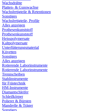
Wachsdrähte
Platten- & Gusswachse
Wachsfertigteile & Retentionen
Sonstiges
Wachsfertigteile, Profile
Alles anzeigen
Prothesenkunststoff
Prothesenkunststoff
Heisspolymersate
Kaltpolymersate
Unterfütterungsmaterial
Küvetten
Sonstiges
Alles anzeigen
Rotierende Laborinstrumente
Rotierende Laborinstrumente
Trennscheiben
Stahlinstrumente
für Frästechnik
HM-Instrumente
Diamantschleifer
Schleifkörper
Polierer & Bürsten
Mandrelle & Träger
Sonstiges