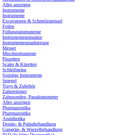
Alles anzeigen
Instrumente
Instrumente
Excavatoren & Schmelzmeissel
Feilen
Füllungsinstrumente
Instrumenteneinsätze
Instrumentenmarkierung
Messer
Mischinstrumente
Pinzetten
Scaler & Küretten
Schleifsteine
Sonstige Instrumente
Spiegel
Trays & Zubehör
Zahnreiniger
Zahnsonden, Paradontometer
Alles anzeigen
Pharmazeutika
Pharmazeutika
Anästhetika
Dentin- & Pulpabehandlung
Gangrän- & Wurzelbehandlung
IVD (In Vitro Diagnostika)