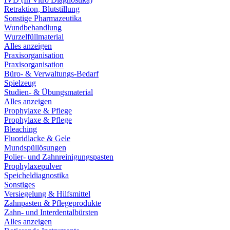
Retraktion, Blutstillung
Sonstige Pharmazeutika
Wundbehandlung
Wurzelfüllmaterial
Alles anzeigen
Praxisorganisation
Praxisorganisation
Büro- & Verwaltungs-Bedarf
Spielzeug
Studien- & Übungsmaterial
Alles anzeigen
Prophylaxe & Pflege
Prophylaxe & Pflege
Bleaching
Fluoridlacke & Gele
Mundspüllösungen
Polier- und Zahnreinigungspasten
Prophylaxepulver
Speicheldiagnostika
Sonstiges
Versiegelung & Hilfsmittel
Zahnpasten & Pflegeprodukte
Zahn- und Interdentalbürsten
Alles anzeigen