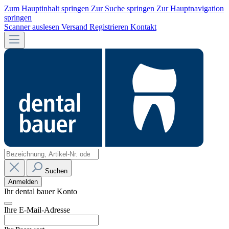
Zum Hauptinhalt springen
Zur Suche springen
Zur Hauptnavigation
springen
Scanner auslesen
Versand
Registrieren
Kontakt
Suchen
Anmelden
Ihr dental bauer Konto
Ihre E-Mail-Adresse