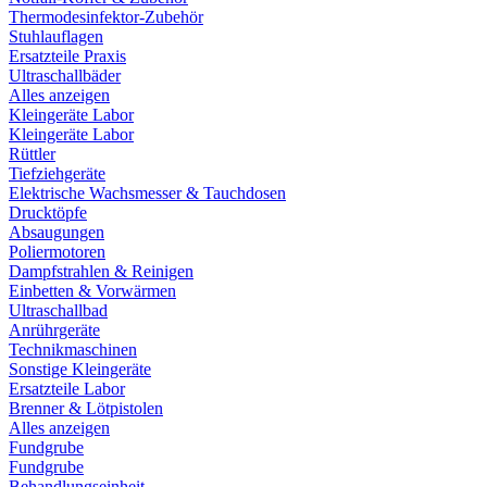
Thermodesinfektor-Zubehör
Stuhlauflagen
Ersatzteile Praxis
Ultraschallbäder
Alles anzeigen
Kleingeräte Labor
Kleingeräte Labor
Rüttler
Tiefziehgeräte
Elektrische Wachsmesser & Tauchdosen
Drucktöpfe
Absaugungen
Poliermotoren
Dampfstrahlen & Reinigen
Einbetten & Vorwärmen
Ultraschallbad
Anrührgeräte
Technikmaschinen
Sonstige Kleingeräte
Ersatzteile Labor
Brenner & Lötpistolen
Alles anzeigen
Fundgrube
Fundgrube
Behandlungseinheit