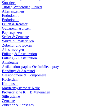
Sonstiges
Tupfer, Watterollen, Pellets
Alles anzeigen
Endodontie
Endodontie
Feilen & Reamer
Guttaperchaspitzen
Papierspitzen
Sealer & Zemente
Wurzelfüllmaterialien
Zubehör und Boxen
Alles anzeigen
Füllung & Restauration
Füllung & Restauration
Amalgame
Artikulationspapier, Occlufolie, -sprays
Bondings & Ätzmittel
Glasionomere & Kompomere
Kofferdam
Komposite
Matrizensysteme & Keile
Provisorische K + B Materialien
Stiftsysteme
Zemente
Zubehör & Sonstiges