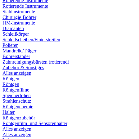
Rotierende Instrumente
Rotierende Instrumente
Stahlinstrumente
Chirurgie-Bohrer
HM-Instrumente
Diamanten
Schleifkörper
Schleifscheiben/Finierstreifen
Polierer
Mandrelle/Träger
Bohrerständer
Zahnreinigungsbürsten (rotierend)
Zubehör & Sonstiges
Alles anzeigen
Röntgen
Röntgen
Röntgenfilme
Speicherfolien
Strahlenschutz
Röntgenchemie
Halter
Röntgenzubehör
Röntgenfilm- und Sensorenhalter
Alles anzeigen
Alles anzeigen