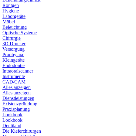
Röntgen
Hygiene
Laborgeräte
Möbel
Beleuchtung
Optische Systeme
Chirurgie
3D Drucker
Versorgung
Prophylaxe
Kleingeräte
Endodontie
Intraoralscanner
Instrumente
CAD/CAM
Alles anzeigen
Alles anzeigen
Dienstleistungen
Existenzgründung
Praxisplanung
Lookbook
Lookbook
Dentiland
Die Kieferchirurgen