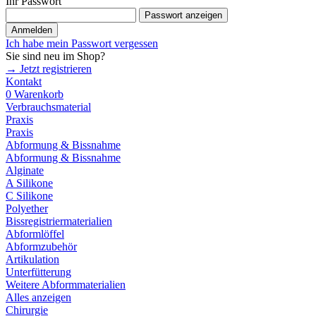
Ihr Passwort
Passwort anzeigen
Anmelden
Ich habe mein Passwort vergessen
Sie sind neu im Shop?
→ Jetzt registrieren
Kontakt
0
Warenkorb
Verbrauchsmaterial
Praxis
Praxis
Abformung & Bissnahme
Abformung & Bissnahme
Alginate
A Silikone
C Silikone
Polyether
Bissregistriermaterialien
Abformlöffel
Abformzubehör
Artikulation
Unterfütterung
Weitere Abformmaterialien
Alles anzeigen
Chirurgie