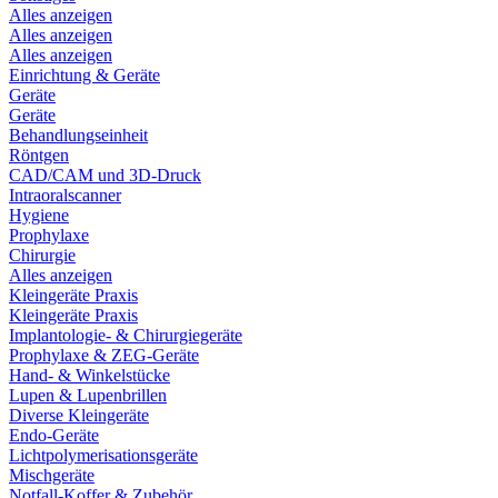
Alles anzeigen
Alles anzeigen
Alles anzeigen
Einrichtung & Geräte
Geräte
Geräte
Behandlungseinheit
Röntgen
CAD/CAM und 3D-Druck
Intraoralscanner
Hygiene
Prophylaxe
Chirurgie
Alles anzeigen
Kleingeräte Praxis
Kleingeräte Praxis
Implantologie- & Chirurgiegeräte
Prophylaxe & ZEG-Geräte
Hand- & Winkelstücke
Lupen & Lupenbrillen
Diverse Kleingeräte
Endo-Geräte
Lichtpolymerisationsgeräte
Mischgeräte
Notfall-Koffer & Zubehör