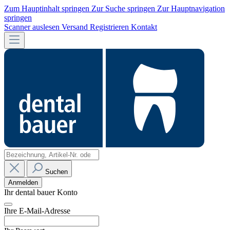
Zum Hauptinhalt springen
Zur Suche springen
Zur Hauptnavigation
springen
Scanner auslesen
Versand
Registrieren
Kontakt
Suchen
Anmelden
Ihr dental bauer Konto
Ihre E-Mail-Adresse