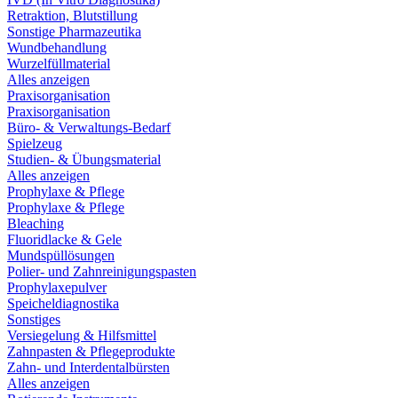
Retraktion, Blutstillung
Sonstige Pharmazeutika
Wundbehandlung
Wurzelfüllmaterial
Alles anzeigen
Praxisorganisation
Praxisorganisation
Büro- & Verwaltungs-Bedarf
Spielzeug
Studien- & Übungsmaterial
Alles anzeigen
Prophylaxe & Pflege
Prophylaxe & Pflege
Bleaching
Fluoridlacke & Gele
Mundspüllösungen
Polier- und Zahnreinigungspasten
Prophylaxepulver
Speicheldiagnostika
Sonstiges
Versiegelung & Hilfsmittel
Zahnpasten & Pflegeprodukte
Zahn- und Interdentalbürsten
Alles anzeigen