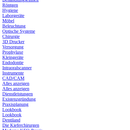
Röntgen
Hygiene
Laborgeräte
Möbel
Beleuchtung
Optische Systeme
Chirurgie
3D Drucker
Versorgung
Prophylaxe
Kleingeräte
Endodontie
Intraoralscanner
Instrumente
CAD/CAM
Alles anzeigen
Alles anzeigen
Dienstleistungen
Existenzgründung
Praxisplanung
Lookbook
Lookbook
Dentiland
Die Kieferchirurgen