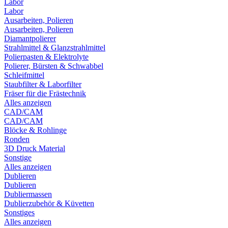
Labor
Labor
Ausarbeiten, Polieren
Ausarbeiten, Polieren
Diamantpolierer
Strahlmittel & Glanzstrahlmittel
Polierpasten & Elektrolyte
Polierer, Bürsten & Schwabbel
Schleifmittel
Staubfilter & Laborfilter
Fräser für die Frästechnik
Alles anzeigen
CAD/CAM
CAD/CAM
Blöcke & Rohlinge
Ronden
3D Druck Material
Sonstige
Alles anzeigen
Dublieren
Dublieren
Dubliermassen
Dublierzubehör & Küvetten
Sonstiges
Alles anzeigen