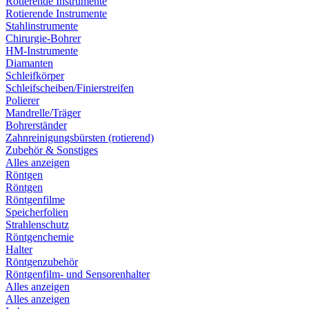
Rotierende Instrumente
Rotierende Instrumente
Stahlinstrumente
Chirurgie-Bohrer
HM-Instrumente
Diamanten
Schleifkörper
Schleifscheiben/Finierstreifen
Polierer
Mandrelle/Träger
Bohrerständer
Zahnreinigungsbürsten (rotierend)
Zubehör & Sonstiges
Alles anzeigen
Röntgen
Röntgen
Röntgenfilme
Speicherfolien
Strahlenschutz
Röntgenchemie
Halter
Röntgenzubehör
Röntgenfilm- und Sensorenhalter
Alles anzeigen
Alles anzeigen