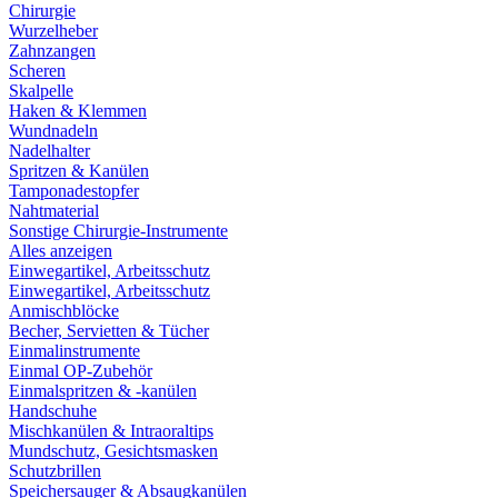
Chirurgie
Wurzelheber
Zahnzangen
Scheren
Skalpelle
Haken & Klemmen
Wundnadeln
Nadelhalter
Spritzen & Kanülen
Tamponadestopfer
Nahtmaterial
Sonstige Chirurgie-Instrumente
Alles anzeigen
Einwegartikel, Arbeitsschutz
Einwegartikel, Arbeitsschutz
Anmischblöcke
Becher, Servietten & Tücher
Einmalinstrumente
Einmal OP-Zubehör
Einmalspritzen & -kanülen
Handschuhe
Mischkanülen & Intraoraltips
Mundschutz, Gesichtsmasken
Schutzbrillen
Speichersauger & Absaugkanülen