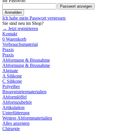
Ihr Passwort
Passwort anzeigen
Anmelden
Ich habe mein Passwort vergessen
Sie sind neu im Shop?
→ Jetzt registrieren
Kontakt
0
Warenkorb
Verbrauchsmaterial
Praxis
Praxis
Abformung & Bissnahme
Abformung & Bissnahme
Alginate
A Silikone
C Silikone
Polyether
Bissregistriermaterialien
Abformlöffel
Abformzubehör
Artikulation
Unterfütterung
Weitere Abformmaterialien
Alles anzeigen
Chirurgie