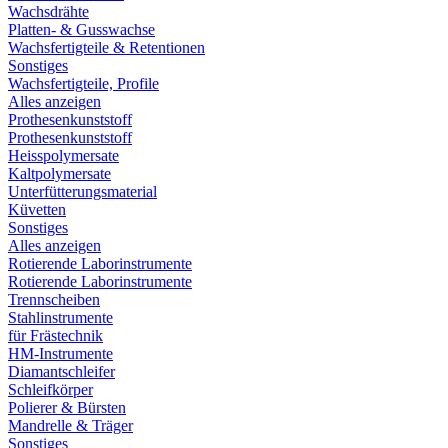
Wachsdrähte
Platten- & Gusswachse
Wachsfertigteile & Retentionen
Sonstiges
Wachsfertigteile, Profile
Alles anzeigen
Prothesenkunststoff
Prothesenkunststoff
Heisspolymersate
Kaltpolymersate
Unterfütterungsmaterial
Küvetten
Sonstiges
Alles anzeigen
Rotierende Laborinstrumente
Rotierende Laborinstrumente
Trennscheiben
Stahlinstrumente
für Frästechnik
HM-Instrumente
Diamantschleifer
Schleifkörper
Polierer & Bürsten
Mandrelle & Träger
Sonstiges