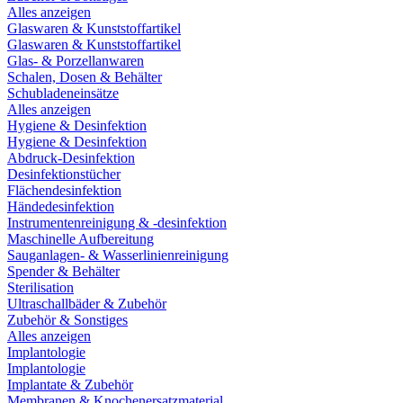
Alles anzeigen
Glaswaren & Kunststoffartikel
Glaswaren & Kunststoffartikel
Glas- & Porzellanwaren
Schalen, Dosen & Behälter
Schubladeneinsätze
Alles anzeigen
Hygiene & Desinfektion
Hygiene & Desinfektion
Abdruck-Desinfektion
Desinfektionstücher
Flächendesinfektion
Händedesinfektion
Instrumentenreinigung & -desinfektion
Maschinelle Aufbereitung
Sauganlagen- & Wasserlinienreinigung
Spender & Behälter
Sterilisation
Ultraschallbäder & Zubehör
Zubehör & Sonstiges
Alles anzeigen
Implantologie
Implantologie
Implantate & Zubehör
Membranen & Knochenersatzmaterial