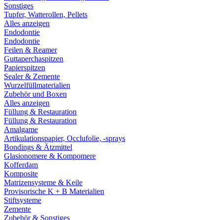
Sonstiges
Tupfer, Watterollen, Pellets
Alles anzeigen
Endodontie
Endodontie
Feilen & Reamer
Guttaperchaspitzen
Papierspitzen
Sealer & Zemente
Wurzelfüllmaterialien
Zubehör und Boxen
Alles anzeigen
Füllung & Restauration
Füllung & Restauration
Amalgame
Artikulationspapier, Occlufolie, -sprays
Bondings & Ätzmittel
Glasionomere & Kompomere
Kofferdam
Komposite
Matrizensysteme & Keile
Provisorische K + B Materialien
Stiftsysteme
Zemente
Zubehör & Sonstiges