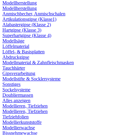
Modellherstellung
Modellherstellung
Anmischbecher, Anmischschalen
Artikulationsgipse (Klasse1)
Alabastergipse (Klasse 2)
Hartgipse (Klasse 3)
Superhartgipse (Klasse 4)
Modellsäge
Löffelmaterial
Löffel- & Basisplatten
Abdruckgipse
Modellmaterial & Zahnfleischmasken
Tauchhärter
Gipsverarbeitung
Modellstifte & Socklersysteme
Sonstiges
Sockelsysteme
Doubliermassen
Alles anzeigen
Modellieren, Tiefziehen
Modellieren, Tiefziehen
Tiefziehfolien
Modellierkunststoffe
Modellierwachse
Bissnehmewachse