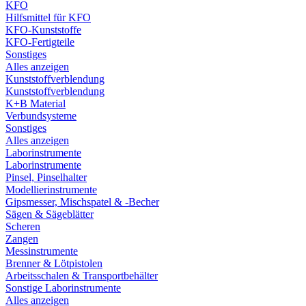
KFO
Hilfsmittel für KFO
KFO-Kunststoffe
KFO-Fertigteile
Sonstiges
Alles anzeigen
Kunststoffverblendung
Kunststoffverblendung
K+B Material
Verbundsysteme
Sonstiges
Alles anzeigen
Laborinstrumente
Laborinstrumente
Pinsel, Pinselhalter
Modellierinstrumente
Gipsmesser, Mischspatel & -Becher
Sägen & Sägeblätter
Scheren
Zangen
Messinstrumente
Brenner & Lötpistolen
Arbeitsschalen & Transportbehälter
Sonstige Laborinstrumente
Alles anzeigen