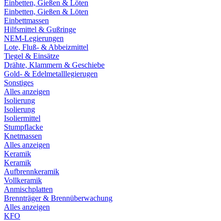
Einbetten, Gießen & Löten
Einbetten, Gießen & Löten
Einbettmassen
Hilfsmittel & Gußringe
NEM-Legierungen
Lote, Fluß- & Abbeizmittel
Tiegel & Einsätze
Drähte, Klammern & Geschiebe
Gold- & Edelmetalllegierugen
Sonstiges
Alles anzeigen
Isolierung
Isolierung
Isoliermittel
Stumpflacke
Knetmassen
Alles anzeigen
Keramik
Keramik
Aufbrennkeramik
Vollkeramik
Anmischplatten
Brennträger & Brennüberwachung
Alles anzeigen
KFO