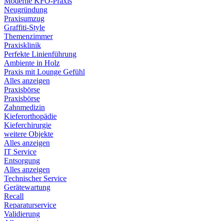
Moderne KFO-Praxis
Neugründung
Praxisumzug
Graffiti-Style
Themenzimmer
Praxisklinik
Perfekte Linienführung
Ambiente in Holz
Praxis mit Lounge Gefühl
Alles anzeigen
Praxisbörse
Praxisbörse
Zahnmedizin
Kieferorthopädie
Kieferchirurgie
weitere Objekte
Alles anzeigen
IT Service
Entsorgung
Alles anzeigen
Technischer Service
Gerätewartung
Recall
Reparaturservice
Validierung