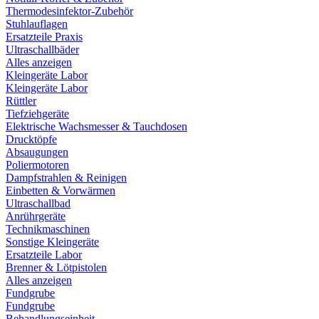
Thermodesinfektor-Zubehör
Stuhlauflagen
Ersatzteile Praxis
Ultraschallbäder
Alles anzeigen
Kleingeräte Labor
Kleingeräte Labor
Rüttler
Tiefziehgeräte
Elektrische Wachsmesser & Tauchdosen
Drucktöpfe
Absaugungen
Poliermotoren
Dampfstrahlen & Reinigen
Einbetten & Vorwärmen
Ultraschallbad
Anrührgeräte
Technikmaschinen
Sonstige Kleingeräte
Ersatzteile Labor
Brenner & Lötpistolen
Alles anzeigen
Fundgrube
Fundgrube
Behandlungseinheit