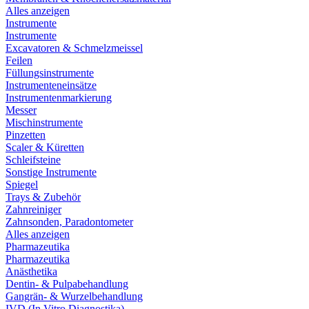
Alles anzeigen
Instrumente
Instrumente
Excavatoren & Schmelzmeissel
Feilen
Füllungsinstrumente
Instrumenteneinsätze
Instrumentenmarkierung
Messer
Mischinstrumente
Pinzetten
Scaler & Küretten
Schleifsteine
Sonstige Instrumente
Spiegel
Trays & Zubehör
Zahnreiniger
Zahnsonden, Paradontometer
Alles anzeigen
Pharmazeutika
Pharmazeutika
Anästhetika
Dentin- & Pulpabehandlung
Gangrän- & Wurzelbehandlung
IVD (In Vitro Diagnostika)