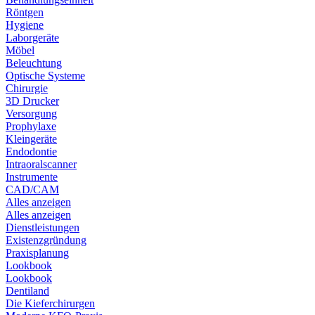
Röntgen
Hygiene
Laborgeräte
Möbel
Beleuchtung
Optische Systeme
Chirurgie
3D Drucker
Versorgung
Prophylaxe
Kleingeräte
Endodontie
Intraoralscanner
Instrumente
CAD/CAM
Alles anzeigen
Alles anzeigen
Dienstleistungen
Existenzgründung
Praxisplanung
Lookbook
Lookbook
Dentiland
Die Kieferchirurgen