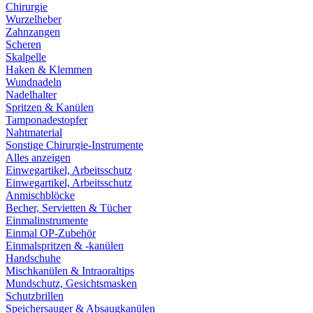
Chirurgie
Wurzelheber
Zahnzangen
Scheren
Skalpelle
Haken & Klemmen
Wundnadeln
Nadelhalter
Spritzen & Kanülen
Tamponadestopfer
Nahtmaterial
Sonstige Chirurgie-Instrumente
Alles anzeigen
Einwegartikel, Arbeitsschutz
Einwegartikel, Arbeitsschutz
Anmischblöcke
Becher, Servietten & Tücher
Einmalinstrumente
Einmal OP-Zubehör
Einmalspritzen & -kanülen
Handschuhe
Mischkanülen & Intraoraltips
Mundschutz, Gesichtsmasken
Schutzbrillen
Speichersauger & Absaugkanülen