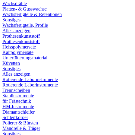
Wachsdrähte
Platten- & Gusswachse
Wachsfertigteile & Retentionen
Sonstiges
Wachsfertigteile, Profile
Alles anzeigen
Prothesenkunststoff
Prothesenkunststoff
Heisspolymersate
Kaltpolymersate
Unterfütterungsmaterial
Küvetten
Sonstiges
Alles anzeigen
Rotierende Laborinstrumente
Rotierende Laborinstrumente
Trennscheiben
Stahlinstrumente
für Frästechnik
HM-Instrumente
Diamantschleifer
Schleifkörper
Polierer & Bürsten
Mandrelle & Träger
Sonstiges