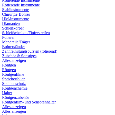
Rotierende Instrumente
Rotierende Instrumente
Stahlinstrumente
Chirurgie-Bohrer
HM-Instrumente
Diamanten
Schleifkörper
Schleifscheiben/Finierstreifen
Polierer
Mandrelle/Träger
Bohrerständer
Zahnreinigungsbürsten (rotierend)
Zubehör & Sonstiges
Alles anzeigen
Röntgen
Röntgen
Röntgenfilme
Speicherfolien
Strahlenschutz
Röntgenchemie
Halter
Röntgenzubehör
Röntgenfilm- und Sensorenhalter
Alles anzeigen
Alles anzeigen