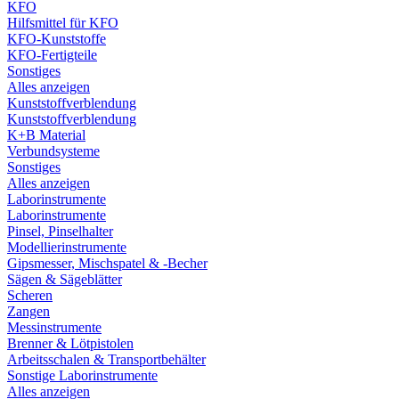
KFO
Hilfsmittel für KFO
KFO-Kunststoffe
KFO-Fertigteile
Sonstiges
Alles anzeigen
Kunststoffverblendung
Kunststoffverblendung
K+B Material
Verbundsysteme
Sonstiges
Alles anzeigen
Laborinstrumente
Laborinstrumente
Pinsel, Pinselhalter
Modellierinstrumente
Gipsmesser, Mischspatel & -Becher
Sägen & Sägeblätter
Scheren
Zangen
Messinstrumente
Brenner & Lötpistolen
Arbeitsschalen & Transportbehälter
Sonstige Laborinstrumente
Alles anzeigen