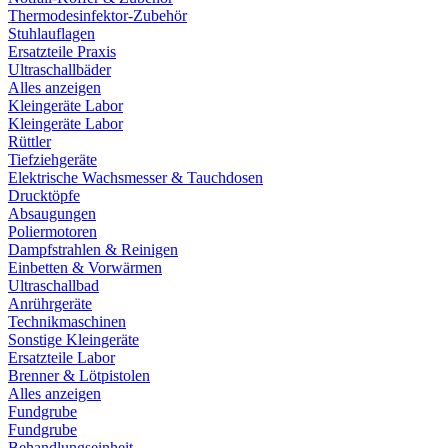
Thermodesinfektor-Zubehör
Stuhlauflagen
Ersatzteile Praxis
Ultraschallbäder
Alles anzeigen
Kleingeräte Labor
Kleingeräte Labor
Rüttler
Tiefziehgeräte
Elektrische Wachsmesser & Tauchdosen
Drucktöpfe
Absaugungen
Poliermotoren
Dampfstrahlen & Reinigen
Einbetten & Vorwärmen
Ultraschallbad
Anrührgeräte
Technikmaschinen
Sonstige Kleingeräte
Ersatzteile Labor
Brenner & Lötpistolen
Alles anzeigen
Fundgrube
Fundgrube
Behandlungseinheit