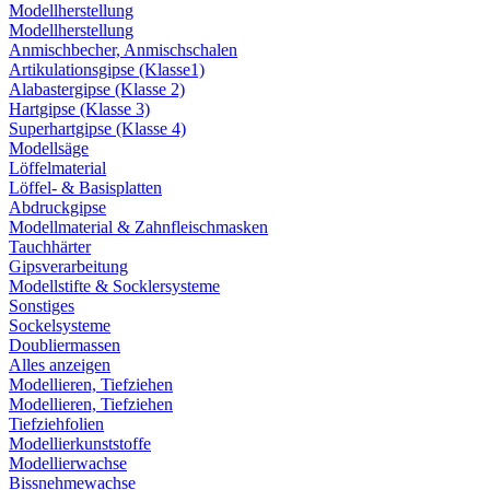
Modellherstellung
Modellherstellung
Anmischbecher, Anmischschalen
Artikulationsgipse (Klasse1)
Alabastergipse (Klasse 2)
Hartgipse (Klasse 3)
Superhartgipse (Klasse 4)
Modellsäge
Löffelmaterial
Löffel- & Basisplatten
Abdruckgipse
Modellmaterial & Zahnfleischmasken
Tauchhärter
Gipsverarbeitung
Modellstifte & Socklersysteme
Sonstiges
Sockelsysteme
Doubliermassen
Alles anzeigen
Modellieren, Tiefziehen
Modellieren, Tiefziehen
Tiefziehfolien
Modellierkunststoffe
Modellierwachse
Bissnehmewachse