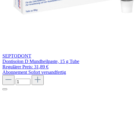
SEPTODONT
Dontisolon D Mundheilpaste, 15 g Tube
Regulärer Preis:
31,89 €
Abonnement
Sofort versandfertig