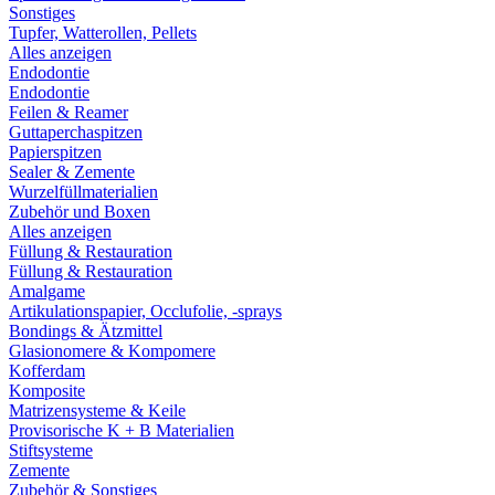
Sonstiges
Tupfer, Watterollen, Pellets
Alles anzeigen
Endodontie
Endodontie
Feilen & Reamer
Guttaperchaspitzen
Papierspitzen
Sealer & Zemente
Wurzelfüllmaterialien
Zubehör und Boxen
Alles anzeigen
Füllung & Restauration
Füllung & Restauration
Amalgame
Artikulationspapier, Occlufolie, -sprays
Bondings & Ätzmittel
Glasionomere & Kompomere
Kofferdam
Komposite
Matrizensysteme & Keile
Provisorische K + B Materialien
Stiftsysteme
Zemente
Zubehör & Sonstiges