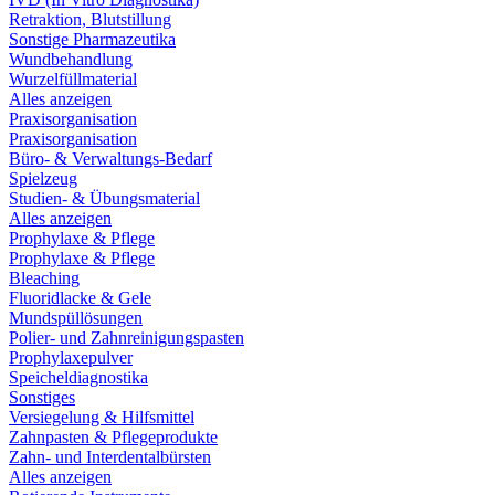
Retraktion, Blutstillung
Sonstige Pharmazeutika
Wundbehandlung
Wurzelfüllmaterial
Alles anzeigen
Praxisorganisation
Praxisorganisation
Büro- & Verwaltungs-Bedarf
Spielzeug
Studien- & Übungsmaterial
Alles anzeigen
Prophylaxe & Pflege
Prophylaxe & Pflege
Bleaching
Fluoridlacke & Gele
Mundspüllösungen
Polier- und Zahnreinigungspasten
Prophylaxepulver
Speicheldiagnostika
Sonstiges
Versiegelung & Hilfsmittel
Zahnpasten & Pflegeprodukte
Zahn- und Interdentalbürsten
Alles anzeigen