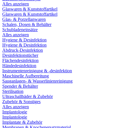
Alles anzeigen
Glaswaren & Kunststoffartikel
Glaswaren & Kunststoffartikel
Glas- & Porzellanwaren
Schalen, Dosen & Behälter
Schubladeneinsätze
Alles anzeigen
Hygiene & Desinfektion
Hygiene & Desinfektion
Abdruck-Desinfektion
Desinfektionstücher
Flächendesinfektion
Händedesinfektion
Instrumentenreinigung & -desinfektion
Maschinelle Aufbereitung
Sauganlagen- & Wasserlinienreinigung
Spender & Behälter
Sterilisation
Ultraschallbäder & Zubehör
Zubehör & Sonstiges
Alles anzeigen
Implantologie
Implantologie
Implantate & Zubehör
Membranen & Knochenersatzmaterial