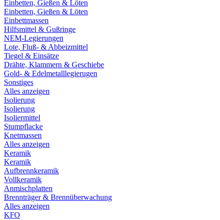
Einbetten, Gießen & Löten
Einbetten, Gießen & Löten
Einbettmassen
Hilfsmittel & Gußringe
NEM-Legierungen
Lote, Fluß- & Abbeizmittel
Tiegel & Einsätze
Drähte, Klammern & Geschiebe
Gold- & Edelmetalllegierugen
Sonstiges
Alles anzeigen
Isolierung
Isolierung
Isoliermittel
Stumpflacke
Knetmassen
Alles anzeigen
Keramik
Keramik
Aufbrennkeramik
Vollkeramik
Anmischplatten
Brennträger & Brennüberwachung
Alles anzeigen
KFO