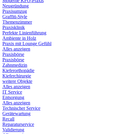
Moderne KFO-Praxis
Neugründung
Praxisumzug
Graffiti-Style
Themenzimmer
Praxisklinik
Perfekte Linienführung
Ambiente in Holz
Praxis mit Lounge Gefühl
Alles anzeigen
Praxisbörse
Praxisbörse
Zahnmedizin
Kieferorthopädie
Kieferchirurgie
weitere Objekte
Alles anzeigen
IT Service
Entsorgung
Alles anzeigen
Technischer Service
Gerätewartung
Recall
Reparaturservice
Validierung