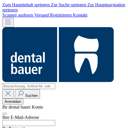
Zum Hauptinhalt springen
Zur Suche springen
Zur Hauptnavigation
springen
Scanner auslesen
Versand
Registrieren
Kontakt
Suchen
Anmelden
Ihr dental bauer Konto
Ihre E-Mail-Adresse