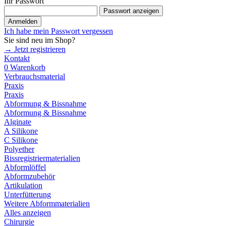
Ihr Passwort
Passwort anzeigen
Anmelden
Ich habe mein Passwort vergessen
Sie sind neu im Shop?
→ Jetzt registrieren
Kontakt
0
Warenkorb
Verbrauchsmaterial
Praxis
Praxis
Abformung & Bissnahme
Abformung & Bissnahme
Alginate
A Silikone
C Silikone
Polyether
Bissregistriermaterialien
Abformlöffel
Abformzubehör
Artikulation
Unterfütterung
Weitere Abformmaterialien
Alles anzeigen
Chirurgie