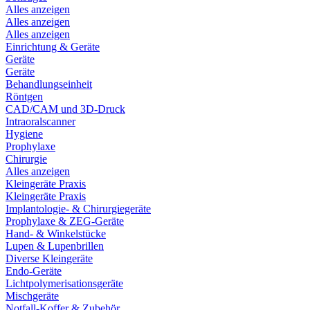
Alles anzeigen
Alles anzeigen
Alles anzeigen
Einrichtung & Geräte
Geräte
Geräte
Behandlungseinheit
Röntgen
CAD/CAM und 3D-Druck
Intraoralscanner
Hygiene
Prophylaxe
Chirurgie
Alles anzeigen
Kleingeräte Praxis
Kleingeräte Praxis
Implantologie- & Chirurgiegeräte
Prophylaxe & ZEG-Geräte
Hand- & Winkelstücke
Lupen & Lupenbrillen
Diverse Kleingeräte
Endo-Geräte
Lichtpolymerisationsgeräte
Mischgeräte
Notfall-Koffer & Zubehör