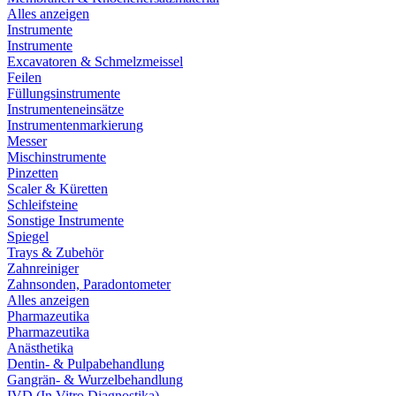
Alles anzeigen
Instrumente
Instrumente
Excavatoren & Schmelzmeissel
Feilen
Füllungsinstrumente
Instrumenteneinsätze
Instrumentenmarkierung
Messer
Mischinstrumente
Pinzetten
Scaler & Küretten
Schleifsteine
Sonstige Instrumente
Spiegel
Trays & Zubehör
Zahnreiniger
Zahnsonden, Paradontometer
Alles anzeigen
Pharmazeutika
Pharmazeutika
Anästhetika
Dentin- & Pulpabehandlung
Gangrän- & Wurzelbehandlung
IVD (In Vitro Diagnostika)