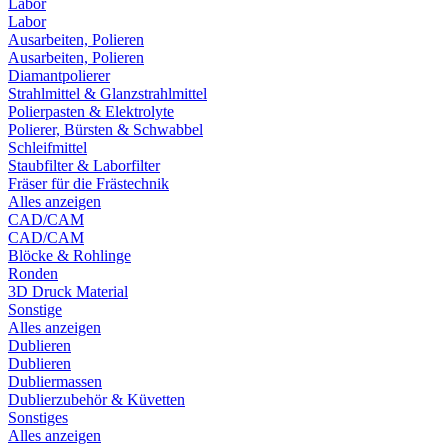
Labor
Labor
Ausarbeiten, Polieren
Ausarbeiten, Polieren
Diamantpolierer
Strahlmittel & Glanzstrahlmittel
Polierpasten & Elektrolyte
Polierer, Bürsten & Schwabbel
Schleifmittel
Staubfilter & Laborfilter
Fräser für die Frästechnik
Alles anzeigen
CAD/CAM
CAD/CAM
Blöcke & Rohlinge
Ronden
3D Druck Material
Sonstige
Alles anzeigen
Dublieren
Dublieren
Dubliermassen
Dublierzubehör & Küvetten
Sonstiges
Alles anzeigen