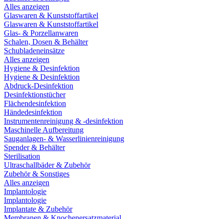
Alles anzeigen
Glaswaren & Kunststoffartikel
Glaswaren & Kunststoffartikel
Glas- & Porzellanwaren
Schalen, Dosen & Behälter
Schubladeneinsätze
Alles anzeigen
Hygiene & Desinfektion
Hygiene & Desinfektion
Abdruck-Desinfektion
Desinfektionstücher
Flächendesinfektion
Händedesinfektion
Instrumentenreinigung & -desinfektion
Maschinelle Aufbereitung
Sauganlagen- & Wasserlinienreinigung
Spender & Behälter
Sterilisation
Ultraschallbäder & Zubehör
Zubehör & Sonstiges
Alles anzeigen
Implantologie
Implantologie
Implantate & Zubehör
Membranen & Knochenersatzmaterial