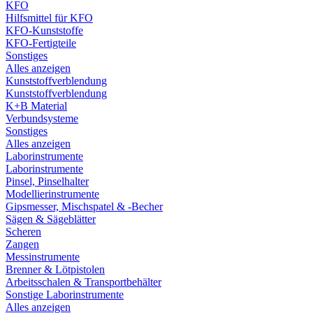
KFO
Hilfsmittel für KFO
KFO-Kunststoffe
KFO-Fertigteile
Sonstiges
Alles anzeigen
Kunststoffverblendung
Kunststoffverblendung
K+B Material
Verbundsysteme
Sonstiges
Alles anzeigen
Laborinstrumente
Laborinstrumente
Pinsel, Pinselhalter
Modellierinstrumente
Gipsmesser, Mischspatel & -Becher
Sägen & Sägeblätter
Scheren
Zangen
Messinstrumente
Brenner & Lötpistolen
Arbeitsschalen & Transportbehälter
Sonstige Laborinstrumente
Alles anzeigen