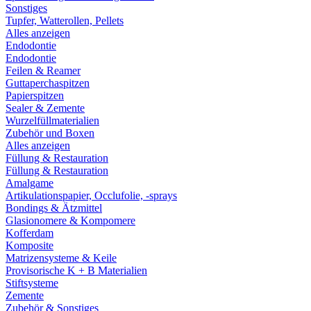
Sonstiges
Tupfer, Watterollen, Pellets
Alles anzeigen
Endodontie
Endodontie
Feilen & Reamer
Guttaperchaspitzen
Papierspitzen
Sealer & Zemente
Wurzelfüllmaterialien
Zubehör und Boxen
Alles anzeigen
Füllung & Restauration
Füllung & Restauration
Amalgame
Artikulationspapier, Occlufolie, -sprays
Bondings & Ätzmittel
Glasionomere & Kompomere
Kofferdam
Komposite
Matrizensysteme & Keile
Provisorische K + B Materialien
Stiftsysteme
Zemente
Zubehör & Sonstiges