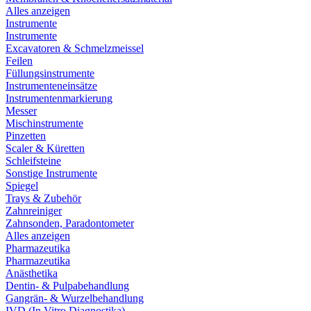
Alles anzeigen
Instrumente
Instrumente
Excavatoren & Schmelzmeissel
Feilen
Füllungsinstrumente
Instrumenteneinsätze
Instrumentenmarkierung
Messer
Mischinstrumente
Pinzetten
Scaler & Küretten
Schleifsteine
Sonstige Instrumente
Spiegel
Trays & Zubehör
Zahnreiniger
Zahnsonden, Paradontometer
Alles anzeigen
Pharmazeutika
Pharmazeutika
Anästhetika
Dentin- & Pulpabehandlung
Gangrän- & Wurzelbehandlung
IVD (In Vitro Diagnostika)