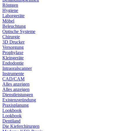
Röntgen
Hygiene
Laborgeräte
Möbel
Beleuchtung
Optische Systeme
Chirurgie
3D Drucker
Versorgung
Prophylaxe
Kleingeräte
Endodontie
Intraoralscanner
Instrumente
CAD/CAM
Alles anzeigen
Alles anzeigen
Dienstleistungen
Existenzgründung
Praxisplanung
Lookbook
Lookbook
Dentiland
Die Kieferchirurgen