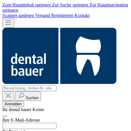
Zum Hauptinhalt springen
Zur Suche springen
Zur Hauptnavigation
springen
Scanner auslesen
Versand
Registrieren
Kontakt
Suchen
Anmelden
Ihr dental bauer Konto
Ihre E-Mail-Adresse