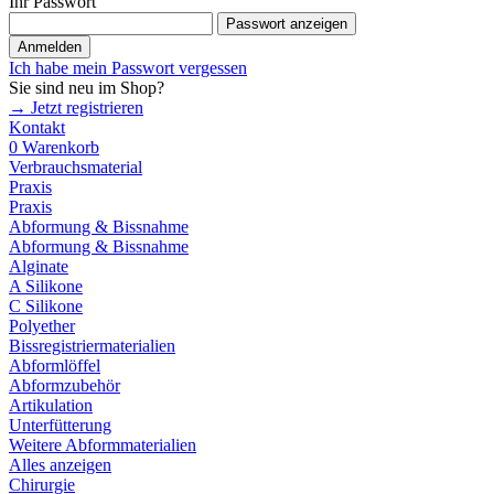
Ihr Passwort
Passwort anzeigen
Anmelden
Ich habe mein Passwort vergessen
Sie sind neu im Shop?
→ Jetzt registrieren
Kontakt
0
Warenkorb
Verbrauchsmaterial
Praxis
Praxis
Abformung & Bissnahme
Abformung & Bissnahme
Alginate
A Silikone
C Silikone
Polyether
Bissregistriermaterialien
Abformlöffel
Abformzubehör
Artikulation
Unterfütterung
Weitere Abformmaterialien
Alles anzeigen
Chirurgie