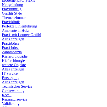
Moderne KFO-Praxis
Neugründung
Praxisumzug
Graffiti-Style
Themenzimmer
Praxisklinik
Perfekte Linienführung
Ambiente in Holz
Praxis mit Lounge Gefühl
Alles anzeigen
Praxisbörse
Praxisbörse
Zahnmedizin
Kieferorthopädie
Kieferchirurgie
weitere Objekte
Alles anzeigen
IT Service
Entsorgung
Alles anzeigen
Technischer Service
Gerätewartung
Recall
Reparaturservice
Validierung