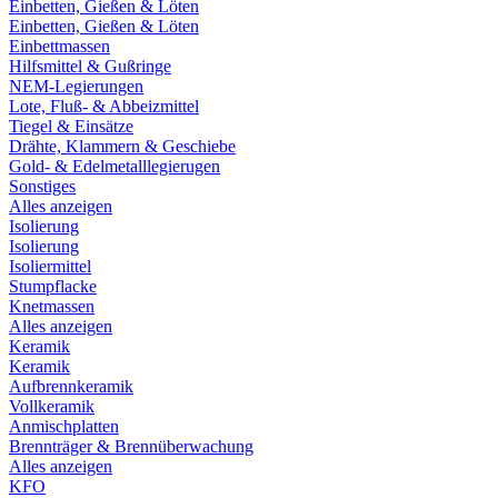
Einbetten, Gießen & Löten
Einbetten, Gießen & Löten
Einbettmassen
Hilfsmittel & Gußringe
NEM-Legierungen
Lote, Fluß- & Abbeizmittel
Tiegel & Einsätze
Drähte, Klammern & Geschiebe
Gold- & Edelmetalllegierugen
Sonstiges
Alles anzeigen
Isolierung
Isolierung
Isoliermittel
Stumpflacke
Knetmassen
Alles anzeigen
Keramik
Keramik
Aufbrennkeramik
Vollkeramik
Anmischplatten
Brennträger & Brennüberwachung
Alles anzeigen
KFO