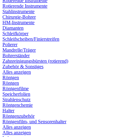
Rotierende Instrumente
Rotierende Instrumente
Stahlinstrumente
Chirurgie-Bohrer
HM-Instrumente
Diamanten
Schleifkörper
Schleifscheiben/Finierstreifen
Polierer
Mandrelle/Träger
Bohrerständer
Zahnreinigungsbürsten (rotierend)
Zubehör & Sonstiges
Alles anzeigen
Röntgen
Röntgen
Röntgenfilme
Speicherfolien
Strahlenschutz
Röntgenchemie
Halter
Röntgenzubehör
Röntgenfilm- und Sensorenhalter
Alles anzeigen
Alles anzeigen