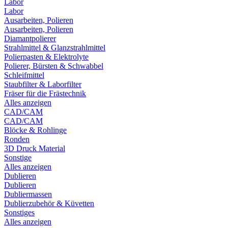
Labor
Labor
Ausarbeiten, Polieren
Ausarbeiten, Polieren
Diamantpolierer
Strahlmittel & Glanzstrahlmittel
Polierpasten & Elektrolyte
Polierer, Bürsten & Schwabbel
Schleifmittel
Staubfilter & Laborfilter
Fräser für die Frästechnik
Alles anzeigen
CAD/CAM
CAD/CAM
Blöcke & Rohlinge
Ronden
3D Druck Material
Sonstige
Alles anzeigen
Dublieren
Dublieren
Dubliermassen
Dublierzubehör & Küvetten
Sonstiges
Alles anzeigen