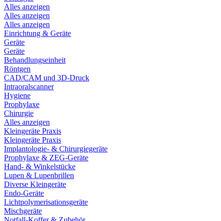
Alles anzeigen
Alles anzeigen
Alles anzeigen
Einrichtung & Geräte
Geräte
Geräte
Behandlungseinheit
Röntgen
CAD/CAM und 3D-Druck
Intraoralscanner
Hygiene
Prophylaxe
Chirurgie
Alles anzeigen
Kleingeräte Praxis
Kleingeräte Praxis
Implantologie- & Chirurgiegeräte
Prophylaxe & ZEG-Geräte
Hand- & Winkelstücke
Lupen & Lupenbrillen
Diverse Kleingeräte
Endo-Geräte
Lichtpolymerisationsgeräte
Mischgeräte
Notfall-Koffer & Zubehör