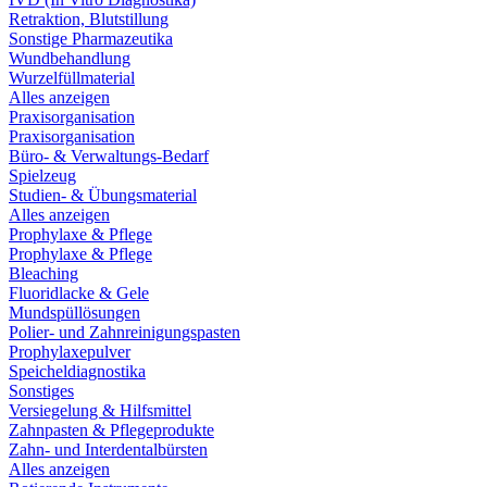
Retraktion, Blutstillung
Sonstige Pharmazeutika
Wundbehandlung
Wurzelfüllmaterial
Alles anzeigen
Praxisorganisation
Praxisorganisation
Büro- & Verwaltungs-Bedarf
Spielzeug
Studien- & Übungsmaterial
Alles anzeigen
Prophylaxe & Pflege
Prophylaxe & Pflege
Bleaching
Fluoridlacke & Gele
Mundspüllösungen
Polier- und Zahnreinigungspasten
Prophylaxepulver
Speicheldiagnostika
Sonstiges
Versiegelung & Hilfsmittel
Zahnpasten & Pflegeprodukte
Zahn- und Interdentalbürsten
Alles anzeigen