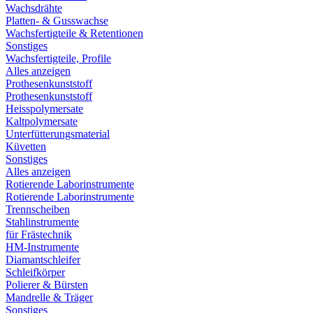
Wachsdrähte
Platten- & Gusswachse
Wachsfertigteile & Retentionen
Sonstiges
Wachsfertigteile, Profile
Alles anzeigen
Prothesenkunststoff
Prothesenkunststoff
Heisspolymersate
Kaltpolymersate
Unterfütterungsmaterial
Küvetten
Sonstiges
Alles anzeigen
Rotierende Laborinstrumente
Rotierende Laborinstrumente
Trennscheiben
Stahlinstrumente
für Frästechnik
HM-Instrumente
Diamantschleifer
Schleifkörper
Polierer & Bürsten
Mandrelle & Träger
Sonstiges