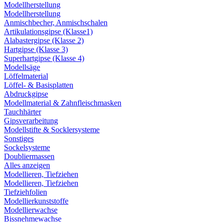
Modellherstellung
Modellherstellung
Anmischbecher, Anmischschalen
Artikulationsgipse (Klasse1)
Alabastergipse (Klasse 2)
Hartgipse (Klasse 3)
Superhartgipse (Klasse 4)
Modellsäge
Löffelmaterial
Löffel- & Basisplatten
Abdruckgipse
Modellmaterial & Zahnfleischmasken
Tauchhärter
Gipsverarbeitung
Modellstifte & Socklersysteme
Sonstiges
Sockelsysteme
Doubliermassen
Alles anzeigen
Modellieren, Tiefziehen
Modellieren, Tiefziehen
Tiefziehfolien
Modellierkunststoffe
Modellierwachse
Bissnehmewachse