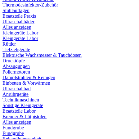
Thermodesinfektor-Zubehör
Stuhlauflagen
Ersatzteile Praxis
Ultraschallbäder
Alles anzeigen
Kleingeräte Labor
Kleingeräte Labor
Rüttler
Tiefziehgeräte
Elektrische Wachsmesser & Tauchdosen
Drucktöpfe
Absaugungen
Poliermotoren
Dampfstrahlen & Reinigen
Einbetten & Vorwärmen
Ultraschallbad
Anrührgeräte
Technikmaschinen
Sonstige Kleingeräte
Ersatzteile Labor
Brenner & Lötpistolen
Alles anzeigen
Fundgrube
Fundgrube
Behandlungseinheit