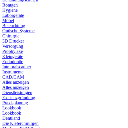
Röntgen
Hygiene
Laborgeräte
Möbel
Beleuchtung
Optische Systeme
Chirurgie
3D Drucker
Versorgung
Prophylaxe
Kleingeräte
Endodontie
Intraoralscanner
Instrumente
CAD/CAM
Alles anzeigen
Alles anzeigen
Dienstleistungen
Existenzgründung
Praxisplanung
Lookbook
Lookbook
Dentiland
Die Kieferchirurgen