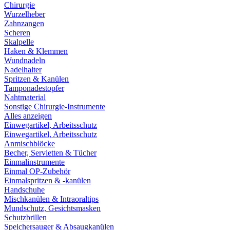
Chirurgie
Wurzelheber
Zahnzangen
Scheren
Skalpelle
Haken & Klemmen
Wundnadeln
Nadelhalter
Spritzen & Kanülen
Tamponadestopfer
Nahtmaterial
Sonstige Chirurgie-Instrumente
Alles anzeigen
Einwegartikel, Arbeitsschutz
Einwegartikel, Arbeitsschutz
Anmischblöcke
Becher, Servietten & Tücher
Einmalinstrumente
Einmal OP-Zubehör
Einmalspritzen & -kanülen
Handschuhe
Mischkanülen & Intraoraltips
Mundschutz, Gesichtsmasken
Schutzbrillen
Speichersauger & Absaugkanülen