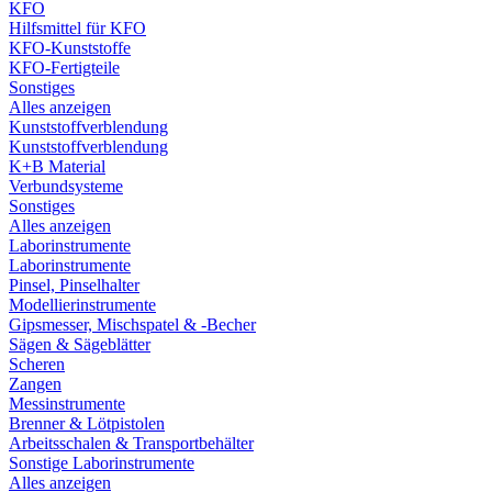
KFO
Hilfsmittel für KFO
KFO-Kunststoffe
KFO-Fertigteile
Sonstiges
Alles anzeigen
Kunststoffverblendung
Kunststoffverblendung
K+B Material
Verbundsysteme
Sonstiges
Alles anzeigen
Laborinstrumente
Laborinstrumente
Pinsel, Pinselhalter
Modellierinstrumente
Gipsmesser, Mischspatel & -Becher
Sägen & Sägeblätter
Scheren
Zangen
Messinstrumente
Brenner & Lötpistolen
Arbeitsschalen & Transportbehälter
Sonstige Laborinstrumente
Alles anzeigen