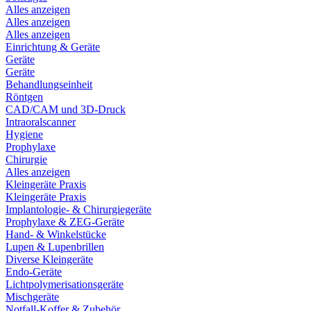
Alles anzeigen
Alles anzeigen
Alles anzeigen
Einrichtung & Geräte
Geräte
Geräte
Behandlungseinheit
Röntgen
CAD/CAM und 3D-Druck
Intraoralscanner
Hygiene
Prophylaxe
Chirurgie
Alles anzeigen
Kleingeräte Praxis
Kleingeräte Praxis
Implantologie- & Chirurgiegeräte
Prophylaxe & ZEG-Geräte
Hand- & Winkelstücke
Lupen & Lupenbrillen
Diverse Kleingeräte
Endo-Geräte
Lichtpolymerisationsgeräte
Mischgeräte
Notfall-Koffer & Zubehör