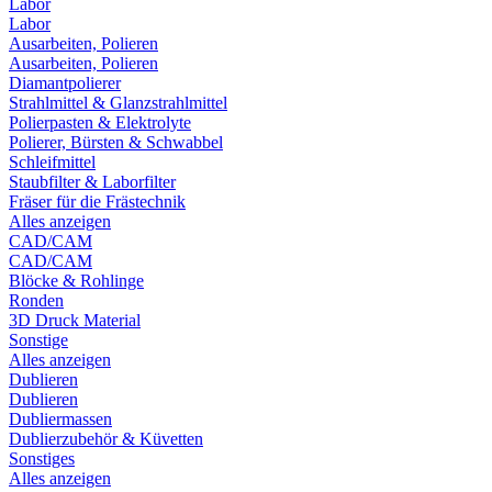
Labor
Labor
Ausarbeiten, Polieren
Ausarbeiten, Polieren
Diamantpolierer
Strahlmittel & Glanzstrahlmittel
Polierpasten & Elektrolyte
Polierer, Bürsten & Schwabbel
Schleifmittel
Staubfilter & Laborfilter
Fräser für die Frästechnik
Alles anzeigen
CAD/CAM
CAD/CAM
Blöcke & Rohlinge
Ronden
3D Druck Material
Sonstige
Alles anzeigen
Dublieren
Dublieren
Dubliermassen
Dublierzubehör & Küvetten
Sonstiges
Alles anzeigen