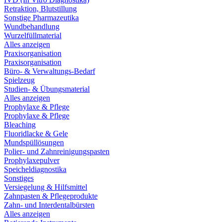
Retraktion, Blutstillung
Sonstige Pharmazeutika
Wundbehandlung
Wurzelfüllmaterial
Alles anzeigen
Praxisorganisation
Praxisorganisation
Büro- & Verwaltungs-Bedarf
Spielzeug
Studien- & Übungsmaterial
Alles anzeigen
Prophylaxe & Pflege
Prophylaxe & Pflege
Bleaching
Fluoridlacke & Gele
Mundspüllösungen
Polier- und Zahnreinigungspasten
Prophylaxepulver
Speicheldiagnostika
Sonstiges
Versiegelung & Hilfsmittel
Zahnpasten & Pflegeprodukte
Zahn- und Interdentalbürsten
Alles anzeigen