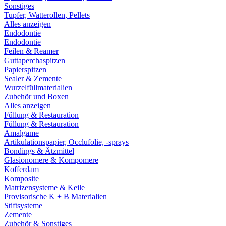
Sonstiges
Tupfer, Watterollen, Pellets
Alles anzeigen
Endodontie
Endodontie
Feilen & Reamer
Guttaperchaspitzen
Papierspitzen
Sealer & Zemente
Wurzelfüllmaterialien
Zubehör und Boxen
Alles anzeigen
Füllung & Restauration
Füllung & Restauration
Amalgame
Artikulationspapier, Occlufolie, -sprays
Bondings & Ätzmittel
Glasionomere & Kompomere
Kofferdam
Komposite
Matrizensysteme & Keile
Provisorische K + B Materialien
Stiftsysteme
Zemente
Zubehör & Sonstiges