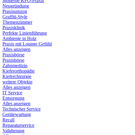
Moderne KFO-Praxis
Neugründung
Praxisumzug
Graffiti-Style
Themenzimmer
Praxisklinik
Perfekte Linienführung
Ambiente in Holz
Praxis mit Lounge Gefühl
Alles anzeigen
Praxisbörse
Praxisbörse
Zahnmedizin
Kieferorthopädie
Kieferchirurgie
weitere Objekte
Alles anzeigen
IT Service
Entsorgung
Alles anzeigen
Technischer Service
Gerätewartung
Recall
Reparaturservice
Validierung