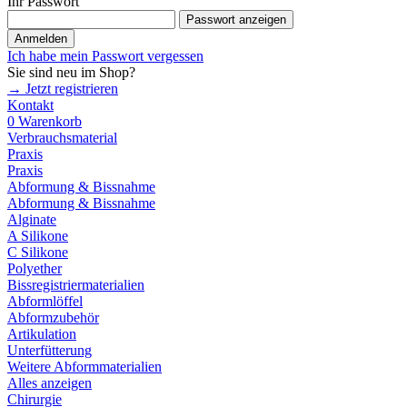
Ihr Passwort
Passwort anzeigen
Anmelden
Ich habe mein Passwort vergessen
Sie sind neu im Shop?
→ Jetzt registrieren
Kontakt
0
Warenkorb
Verbrauchsmaterial
Praxis
Praxis
Abformung & Bissnahme
Abformung & Bissnahme
Alginate
A Silikone
C Silikone
Polyether
Bissregistriermaterialien
Abformlöffel
Abformzubehör
Artikulation
Unterfütterung
Weitere Abformmaterialien
Alles anzeigen
Chirurgie