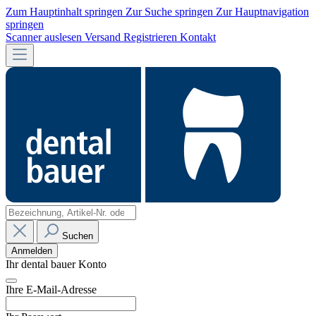
Zum Hauptinhalt springen
Zur Suche springen
Zur Hauptnavigation
springen
Scanner auslesen
Versand
Registrieren
Kontakt
Suchen
Anmelden
Ihr dental bauer Konto
Ihre E-Mail-Adresse