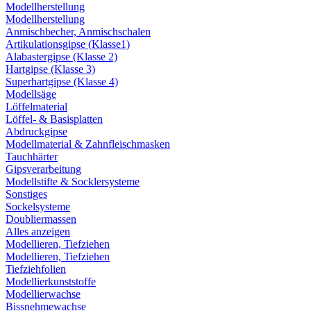
Modellherstellung
Modellherstellung
Anmischbecher, Anmischschalen
Artikulationsgipse (Klasse1)
Alabastergipse (Klasse 2)
Hartgipse (Klasse 3)
Superhartgipse (Klasse 4)
Modellsäge
Löffelmaterial
Löffel- & Basisplatten
Abdruckgipse
Modellmaterial & Zahnfleischmasken
Tauchhärter
Gipsverarbeitung
Modellstifte & Socklersysteme
Sonstiges
Sockelsysteme
Doubliermassen
Alles anzeigen
Modellieren, Tiefziehen
Modellieren, Tiefziehen
Tiefziehfolien
Modellierkunststoffe
Modellierwachse
Bissnehmewachse