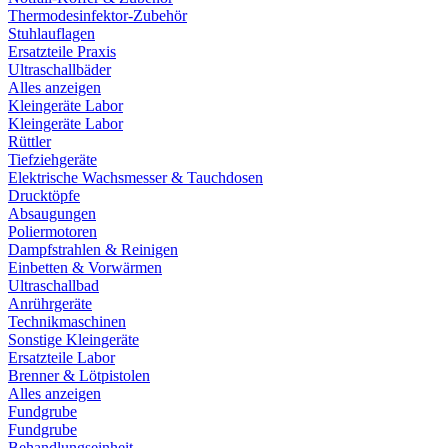
Thermodesinfektor-Zubehör
Stuhlauflagen
Ersatzteile Praxis
Ultraschallbäder
Alles anzeigen
Kleingeräte Labor
Kleingeräte Labor
Rüttler
Tiefziehgeräte
Elektrische Wachsmesser & Tauchdosen
Drucktöpfe
Absaugungen
Poliermotoren
Dampfstrahlen & Reinigen
Einbetten & Vorwärmen
Ultraschallbad
Anrührgeräte
Technikmaschinen
Sonstige Kleingeräte
Ersatzteile Labor
Brenner & Lötpistolen
Alles anzeigen
Fundgrube
Fundgrube
Behandlungseinheit