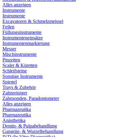
Alles anzeigen
Instrumente
Instrumente
Excavatoren & Schmelzmeissel
Feilen
Füllungsinstrumente
Instrumenteneinsätze
Instrumentenmarkierung
Messer
Mischinstrumente
Pinzetten
Scaler & Küretten
Schleifsteine
Sonstige Instrumente
Spiegel
Trays & Zubehör
Zahnreiniger
Zahnsonden, Paradontometer
Alles anzeigen
Pharmazeutika
Pharmazeutika
Anästhetika
Dentin- & Pulpabehandlung
Gangrän- & Wurzelbehandlung
IVD (In Vitro Diagnostika)