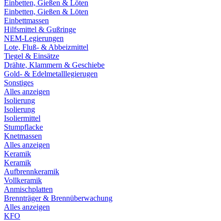
Einbetten, Gießen & Löten
Einbetten, Gießen & Löten
Einbettmassen
Hilfsmittel & Gußringe
NEM-Legierungen
Lote, Fluß- & Abbeizmittel
Tiegel & Einsätze
Drähte, Klammern & Geschiebe
Gold- & Edelmetalllegierugen
Sonstiges
Alles anzeigen
Isolierung
Isolierung
Isoliermittel
Stumpflacke
Knetmassen
Alles anzeigen
Keramik
Keramik
Aufbrennkeramik
Vollkeramik
Anmischplatten
Brennträger & Brennüberwachung
Alles anzeigen
KFO