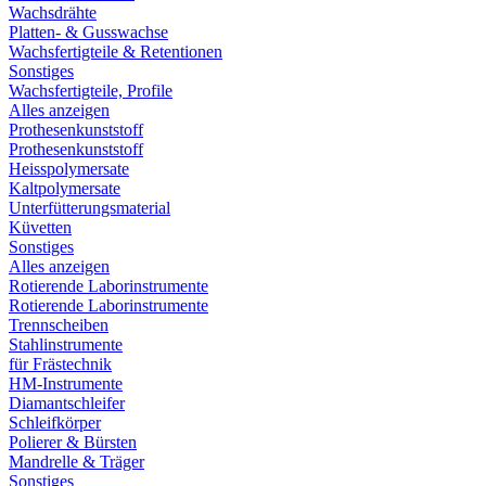
Wachsdrähte
Platten- & Gusswachse
Wachsfertigteile & Retentionen
Sonstiges
Wachsfertigteile, Profile
Alles anzeigen
Prothesenkunststoff
Prothesenkunststoff
Heisspolymersate
Kaltpolymersate
Unterfütterungsmaterial
Küvetten
Sonstiges
Alles anzeigen
Rotierende Laborinstrumente
Rotierende Laborinstrumente
Trennscheiben
Stahlinstrumente
für Frästechnik
HM-Instrumente
Diamantschleifer
Schleifkörper
Polierer & Bürsten
Mandrelle & Träger
Sonstiges