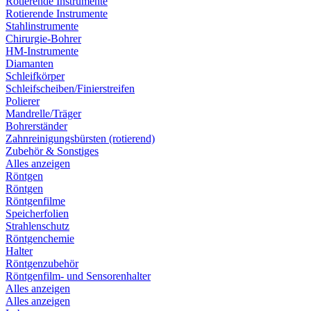
Rotierende Instrumente
Rotierende Instrumente
Stahlinstrumente
Chirurgie-Bohrer
HM-Instrumente
Diamanten
Schleifkörper
Schleifscheiben/Finierstreifen
Polierer
Mandrelle/Träger
Bohrerständer
Zahnreinigungsbürsten (rotierend)
Zubehör & Sonstiges
Alles anzeigen
Röntgen
Röntgen
Röntgenfilme
Speicherfolien
Strahlenschutz
Röntgenchemie
Halter
Röntgenzubehör
Röntgenfilm- und Sensorenhalter
Alles anzeigen
Alles anzeigen