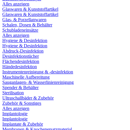
Alles anzeigen
Glaswaren & Kunststoffartikel
Glaswaren & Kunststoffartikel
Glas- & Porzellanwaren
Schalen, Dosen & Behälter
Schubladeneinsätze
Alles anzeigen
Hygiene & Desinfektion
Hygiene & Desinfektion
Abdruck-Desinfektion
Desinfektionstücher
Flächendesinfektion
Händedesinfektion
Instrumentenreinigung & -desinfektion
Maschinelle Aufbereitung
Sauganlagen- & Wasserlinienreinigung
Spender & Behälter
Sterilisation
Ultraschallbäder & Zubehör
Zubehör & Sonstiges
Alles anzeigen
Implantologie
Implantologie
Implantate & Zubehör
Membranen & Knochenersatzmaterial