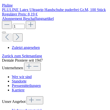
Pluline
PLULINE Latex Ultragrip Handschuhe puderfrei Gr.M, 100 Stück
Regulärer Preis:
8,19 €
Abonnement
Beschaffungsartikel
Zuletzt angesehen
Zurück zum Seitenanfang
Dentale Pioniere seit 1947
Unternehmen
Wer wir sind
Standorte
Pressemitteilungen
Karriere
Unser Angebot