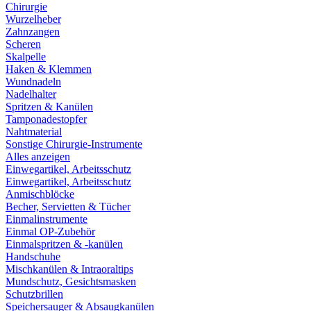
Chirurgie
Wurzelheber
Zahnzangen
Scheren
Skalpelle
Haken & Klemmen
Wundnadeln
Nadelhalter
Spritzen & Kanülen
Tamponadestopfer
Nahtmaterial
Sonstige Chirurgie-Instrumente
Alles anzeigen
Einwegartikel, Arbeitsschutz
Einwegartikel, Arbeitsschutz
Anmischblöcke
Becher, Servietten & Tücher
Einmalinstrumente
Einmal OP-Zubehör
Einmalspritzen & -kanülen
Handschuhe
Mischkanülen & Intraoraltips
Mundschutz, Gesichtsmasken
Schutzbrillen
Speichersauger & Absaugkanülen