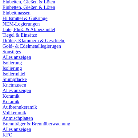
Einbetten, Gießen & Löten
Einbetten, Gießen & Löten
Einbettmassen
Hilfsmittel & Gußringe
NEM-Legierungen
Lote, Fluß- & Abbeizmittel
Tiegel & Einsätze
Drähte, Klammern & Geschiebe
Gold- & Edelmetalllegierugen
Sonstiges
Alles anzeigen
Isolierung
Isolierung
Isoliermittel
Stumpflacke
Knetmassen
Alles anzeigen
Keramik
Keramik
Aufbrennkeramik
Vollkeramik
Anmischplatten
Brennträger & Brennüberwachung
Alles anzeigen
KFO