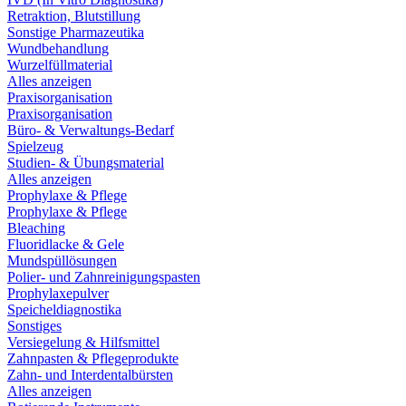
Retraktion, Blutstillung
Sonstige Pharmazeutika
Wundbehandlung
Wurzelfüllmaterial
Alles anzeigen
Praxisorganisation
Praxisorganisation
Büro- & Verwaltungs-Bedarf
Spielzeug
Studien- & Übungsmaterial
Alles anzeigen
Prophylaxe & Pflege
Prophylaxe & Pflege
Bleaching
Fluoridlacke & Gele
Mundspüllösungen
Polier- und Zahnreinigungspasten
Prophylaxepulver
Speicheldiagnostika
Sonstiges
Versiegelung & Hilfsmittel
Zahnpasten & Pflegeprodukte
Zahn- und Interdentalbürsten
Alles anzeigen