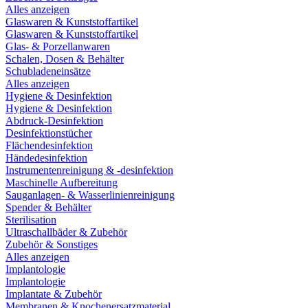
Alles anzeigen
Glaswaren & Kunststoffartikel
Glaswaren & Kunststoffartikel
Glas- & Porzellanwaren
Schalen, Dosen & Behälter
Schubladeneinsätze
Alles anzeigen
Hygiene & Desinfektion
Hygiene & Desinfektion
Abdruck-Desinfektion
Desinfektionstücher
Flächendesinfektion
Händedesinfektion
Instrumentenreinigung & -desinfektion
Maschinelle Aufbereitung
Sauganlagen- & Wasserlinienreinigung
Spender & Behälter
Sterilisation
Ultraschallbäder & Zubehör
Zubehör & Sonstiges
Alles anzeigen
Implantologie
Implantologie
Implantate & Zubehör
Membranen & Knochenersatzmaterial