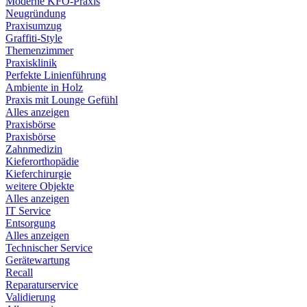
Moderne KFO-Praxis
Neugründung
Praxisumzug
Graffiti-Style
Themenzimmer
Praxisklinik
Perfekte Linienführung
Ambiente in Holz
Praxis mit Lounge Gefühl
Alles anzeigen
Praxisbörse
Praxisbörse
Zahnmedizin
Kieferorthopädie
Kieferchirurgie
weitere Objekte
Alles anzeigen
IT Service
Entsorgung
Alles anzeigen
Technischer Service
Gerätewartung
Recall
Reparaturservice
Validierung