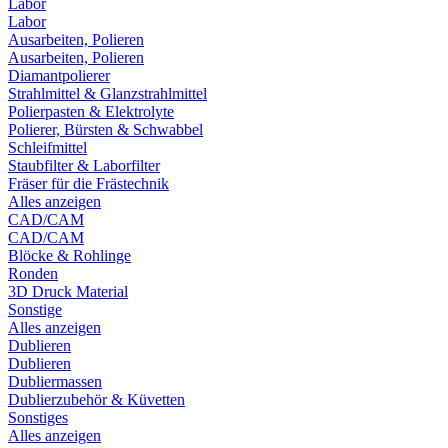
Labor
Labor
Ausarbeiten, Polieren
Ausarbeiten, Polieren
Diamantpolierer
Strahlmittel & Glanzstrahlmittel
Polierpasten & Elektrolyte
Polierer, Bürsten & Schwabbel
Schleifmittel
Staubfilter & Laborfilter
Fräser für die Frästechnik
Alles anzeigen
CAD/CAM
CAD/CAM
Blöcke & Rohlinge
Ronden
3D Druck Material
Sonstige
Alles anzeigen
Dublieren
Dublieren
Dubliermassen
Dublierzubehör & Küvetten
Sonstiges
Alles anzeigen