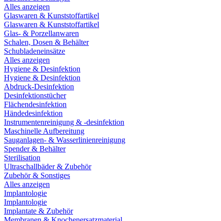
Alles anzeigen
Glaswaren & Kunststoffartikel
Glaswaren & Kunststoffartikel
Glas- & Porzellanwaren
Schalen, Dosen & Behälter
Schubladeneinsätze
Alles anzeigen
Hygiene & Desinfektion
Hygiene & Desinfektion
Abdruck-Desinfektion
Desinfektionstücher
Flächendesinfektion
Händedesinfektion
Instrumentenreinigung & -desinfektion
Maschinelle Aufbereitung
Sauganlagen- & Wasserlinienreinigung
Spender & Behälter
Sterilisation
Ultraschallbäder & Zubehör
Zubehör & Sonstiges
Alles anzeigen
Implantologie
Implantologie
Implantate & Zubehör
Membranen & Knochenersatzmaterial