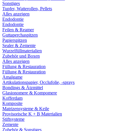
Sonstiges
Tupfer, Watterollen, Pellets
Alles anzeigen
Endodontie
Endodontie
Feilen & Reamer
Guttaperchaspitzen
Papierspitzen
Sealer & Zemente
Wurzelfüllmaterialien
Zubehör und Boxen
Alles anzeigen
Füllung & Restauration
Füllung & Restauration
Amalgame
Artikulationspapier, Occlufolie, -sprays
Bondings & Ätzmittel
Glasionomere & Kompomere
Kofferdam
Komposite
Matrizensysteme & Keile
Provisorische K + B Materialien
Stiftsysteme
Zemente
Zubehör & Sonstiges