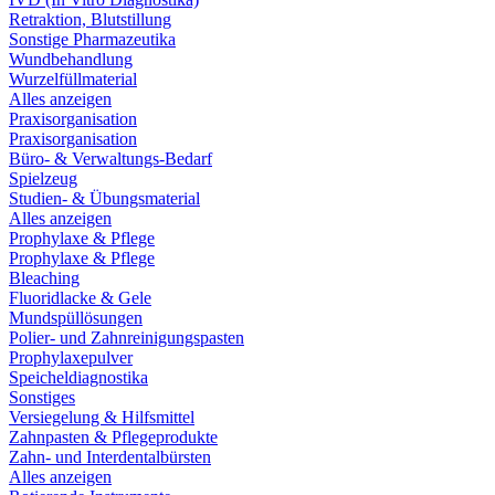
Retraktion, Blutstillung
Sonstige Pharmazeutika
Wundbehandlung
Wurzelfüllmaterial
Alles anzeigen
Praxisorganisation
Praxisorganisation
Büro- & Verwaltungs-Bedarf
Spielzeug
Studien- & Übungsmaterial
Alles anzeigen
Prophylaxe & Pflege
Prophylaxe & Pflege
Bleaching
Fluoridlacke & Gele
Mundspüllösungen
Polier- und Zahnreinigungspasten
Prophylaxepulver
Speicheldiagnostika
Sonstiges
Versiegelung & Hilfsmittel
Zahnpasten & Pflegeprodukte
Zahn- und Interdentalbürsten
Alles anzeigen