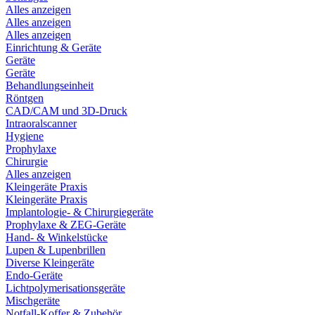
Alles anzeigen
Alles anzeigen
Alles anzeigen
Einrichtung & Geräte
Geräte
Geräte
Behandlungseinheit
Röntgen
CAD/CAM und 3D-Druck
Intraoralscanner
Hygiene
Prophylaxe
Chirurgie
Alles anzeigen
Kleingeräte Praxis
Kleingeräte Praxis
Implantologie- & Chirurgiegeräte
Prophylaxe & ZEG-Geräte
Hand- & Winkelstücke
Lupen & Lupenbrillen
Diverse Kleingeräte
Endo-Geräte
Lichtpolymerisationsgeräte
Mischgeräte
Notfall-Koffer & Zubehör