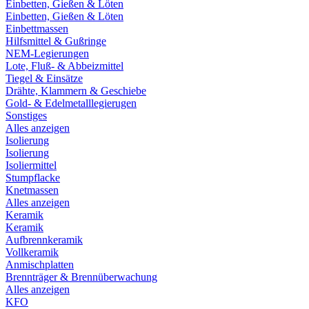
Einbetten, Gießen & Löten
Einbetten, Gießen & Löten
Einbettmassen
Hilfsmittel & Gußringe
NEM-Legierungen
Lote, Fluß- & Abbeizmittel
Tiegel & Einsätze
Drähte, Klammern & Geschiebe
Gold- & Edelmetalllegierugen
Sonstiges
Alles anzeigen
Isolierung
Isolierung
Isoliermittel
Stumpflacke
Knetmassen
Alles anzeigen
Keramik
Keramik
Aufbrennkeramik
Vollkeramik
Anmischplatten
Brennträger & Brennüberwachung
Alles anzeigen
KFO