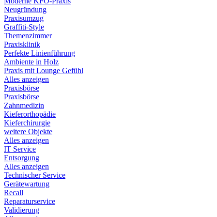
Moderne KFO-Praxis
Neugründung
Praxisumzug
Graffiti-Style
Themenzimmer
Praxisklinik
Perfekte Linienführung
Ambiente in Holz
Praxis mit Lounge Gefühl
Alles anzeigen
Praxisbörse
Praxisbörse
Zahnmedizin
Kieferorthopädie
Kieferchirurgie
weitere Objekte
Alles anzeigen
IT Service
Entsorgung
Alles anzeigen
Technischer Service
Gerätewartung
Recall
Reparaturservice
Validierung