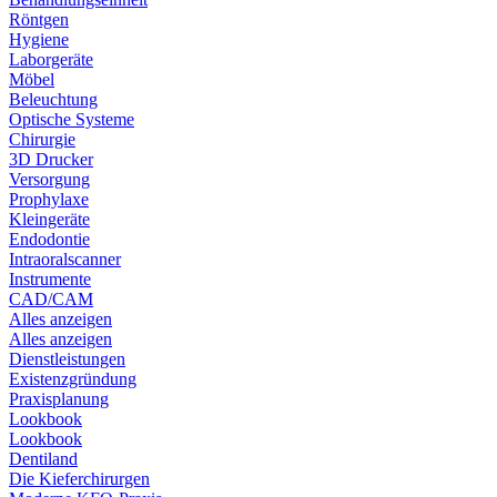
Röntgen
Hygiene
Laborgeräte
Möbel
Beleuchtung
Optische Systeme
Chirurgie
3D Drucker
Versorgung
Prophylaxe
Kleingeräte
Endodontie
Intraoralscanner
Instrumente
CAD/CAM
Alles anzeigen
Alles anzeigen
Dienstleistungen
Existenzgründung
Praxisplanung
Lookbook
Lookbook
Dentiland
Die Kieferchirurgen