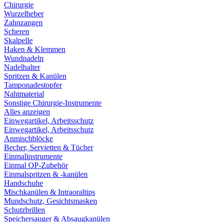
Chirurgie
Wurzelheber
Zahnzangen
Scheren
Skalpelle
Haken & Klemmen
Wundnadeln
Nadelhalter
Spritzen & Kanülen
Tamponadestopfer
Nahtmaterial
Sonstige Chirurgie-Instrumente
Alles anzeigen
Einwegartikel, Arbeitsschutz
Einwegartikel, Arbeitsschutz
Anmischblöcke
Becher, Servietten & Tücher
Einmalinstrumente
Einmal OP-Zubehör
Einmalspritzen & -kanülen
Handschuhe
Mischkanülen & Intraoraltips
Mundschutz, Gesichtsmasken
Schutzbrillen
Speichersauger & Absaugkanülen