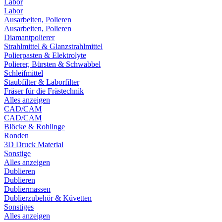
Labor
Labor
Ausarbeiten, Polieren
Ausarbeiten, Polieren
Diamantpolierer
Strahlmittel & Glanzstrahlmittel
Polierpasten & Elektrolyte
Polierer, Bürsten & Schwabbel
Schleifmittel
Staubfilter & Laborfilter
Fräser für die Frästechnik
Alles anzeigen
CAD/CAM
CAD/CAM
Blöcke & Rohlinge
Ronden
3D Druck Material
Sonstige
Alles anzeigen
Dublieren
Dublieren
Dubliermassen
Dublierzubehör & Küvetten
Sonstiges
Alles anzeigen