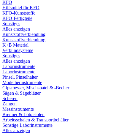
KFO
Hilfsmittel für KFO
KFO-Kunststoffe
KFO-Fertigteile
Sonstiges
Alles anzeigen
Kunststoffverblendung
Kunststoffverblendung
K+B Material
Verbundsysteme
Sonstiges
Alles anzeigen
Laborinstrumente
Laborinstrumente
Pinsel, Pinselhalter
Modellierinstrumente
Gipsmesser, Mischspatel & -Becher
Sägen & Sägeblätter
Scheren
Zangen
Messinstrumente
Brenner & Lötpistolen
Arbeitsschalen & Transportbehälter
Sonstige Laborinstrumente
Alles anzeigen