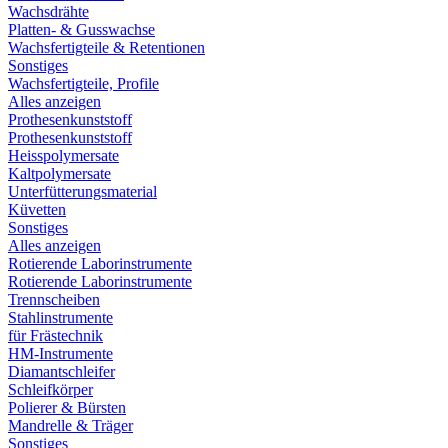
Wachsdrähte
Platten- & Gusswachse
Wachsfertigteile & Retentionen
Sonstiges
Wachsfertigteile, Profile
Alles anzeigen
Prothesenkunststoff
Prothesenkunststoff
Heisspolymersate
Kaltpolymersate
Unterfütterungsmaterial
Küvetten
Sonstiges
Alles anzeigen
Rotierende Laborinstrumente
Rotierende Laborinstrumente
Trennscheiben
Stahlinstrumente
für Frästechnik
HM-Instrumente
Diamantschleifer
Schleifkörper
Polierer & Bürsten
Mandrelle & Träger
Sonstiges