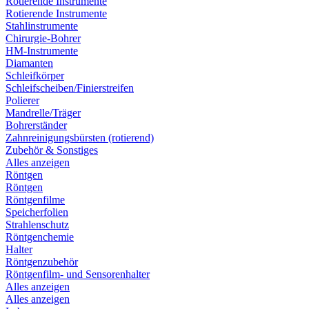
Rotierende Instrumente
Rotierende Instrumente
Stahlinstrumente
Chirurgie-Bohrer
HM-Instrumente
Diamanten
Schleifkörper
Schleifscheiben/Finierstreifen
Polierer
Mandrelle/Träger
Bohrerständer
Zahnreinigungsbürsten (rotierend)
Zubehör & Sonstiges
Alles anzeigen
Röntgen
Röntgen
Röntgenfilme
Speicherfolien
Strahlenschutz
Röntgenchemie
Halter
Röntgenzubehör
Röntgenfilm- und Sensorenhalter
Alles anzeigen
Alles anzeigen