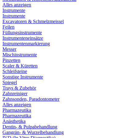
Alles anzeigen
Instrumente
Instrumente
Excavatoren & Schmelzmeissel
Feilen
Füllungsinstrumente
Instrumenteneinsätze
Instrumentenmarkierung
Messer
Mischinstrumente
Pinzetten
Scaler & Küretten
Schleifsteine
Sonstige Instrumente
Spiegel
Trays & Zubehör
Zahnreiniger
Zahnsonden, Paradontometer
Alles anzeigen
Pharmazeutika
Pharmazeutika
Anästhetika
Dentin- & Pulpabehandlung
Gangrän- & Wurzelbehandlung
IVD (In Vitro Diagnostika)