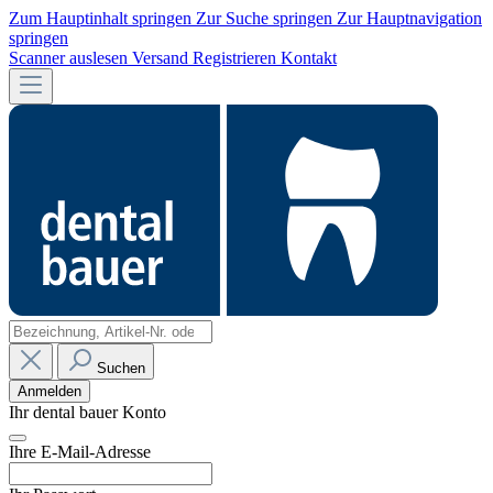
Zum Hauptinhalt springen
Zur Suche springen
Zur Hauptnavigation
springen
Scanner auslesen
Versand
Registrieren
Kontakt
Suchen
Anmelden
Ihr dental bauer Konto
Ihre E-Mail-Adresse