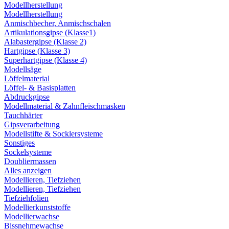
Modellherstellung
Modellherstellung
Anmischbecher, Anmischschalen
Artikulationsgipse (Klasse1)
Alabastergipse (Klasse 2)
Hartgipse (Klasse 3)
Superhartgipse (Klasse 4)
Modellsäge
Löffelmaterial
Löffel- & Basisplatten
Abdruckgipse
Modellmaterial & Zahnfleischmasken
Tauchhärter
Gipsverarbeitung
Modellstifte & Socklersysteme
Sonstiges
Sockelsysteme
Doubliermassen
Alles anzeigen
Modellieren, Tiefziehen
Modellieren, Tiefziehen
Tiefziehfolien
Modellierkunststoffe
Modellierwachse
Bissnehmewachse