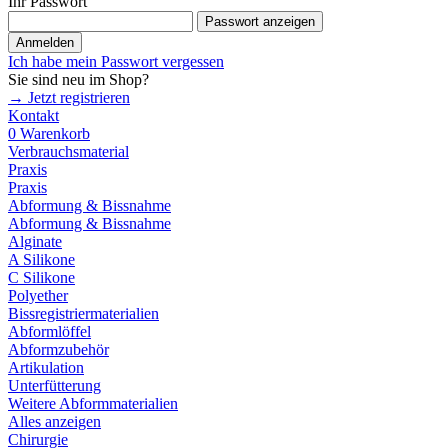
Ihr Passwort
Passwort anzeigen
Anmelden
Ich habe mein Passwort vergessen
Sie sind neu im Shop?
→ Jetzt registrieren
Kontakt
0
Warenkorb
Verbrauchsmaterial
Praxis
Praxis
Abformung & Bissnahme
Abformung & Bissnahme
Alginate
A Silikone
C Silikone
Polyether
Bissregistriermaterialien
Abformlöffel
Abformzubehör
Artikulation
Unterfütterung
Weitere Abformmaterialien
Alles anzeigen
Chirurgie