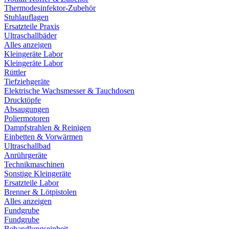
Thermodesinfektor-Zubehör
Stuhlauflagen
Ersatzteile Praxis
Ultraschallbäder
Alles anzeigen
Kleingeräte Labor
Kleingeräte Labor
Rüttler
Tiefziehgeräte
Elektrische Wachsmesser & Tauchdosen
Drucktöpfe
Absaugungen
Poliermotoren
Dampfstrahlen & Reinigen
Einbetten & Vorwärmen
Ultraschallbad
Anrührgeräte
Technikmaschinen
Sonstige Kleingeräte
Ersatzteile Labor
Brenner & Lötpistolen
Alles anzeigen
Fundgrube
Fundgrube
Behandlungseinheit