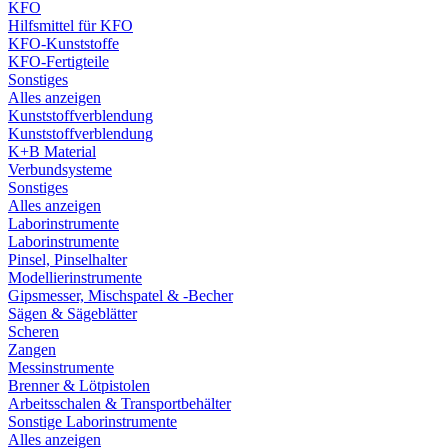
KFO
Hilfsmittel für KFO
KFO-Kunststoffe
KFO-Fertigteile
Sonstiges
Alles anzeigen
Kunststoffverblendung
Kunststoffverblendung
K+B Material
Verbundsysteme
Sonstiges
Alles anzeigen
Laborinstrumente
Laborinstrumente
Pinsel, Pinselhalter
Modellierinstrumente
Gipsmesser, Mischspatel & -Becher
Sägen & Sägeblätter
Scheren
Zangen
Messinstrumente
Brenner & Lötpistolen
Arbeitsschalen & Transportbehälter
Sonstige Laborinstrumente
Alles anzeigen