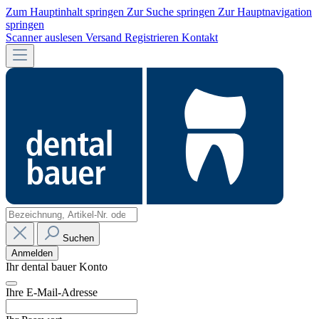
Zum Hauptinhalt springen
Zur Suche springen
Zur Hauptnavigation
springen
Scanner auslesen
Versand
Registrieren
Kontakt
Suchen
Anmelden
Ihr dental bauer Konto
Ihre E-Mail-Adresse