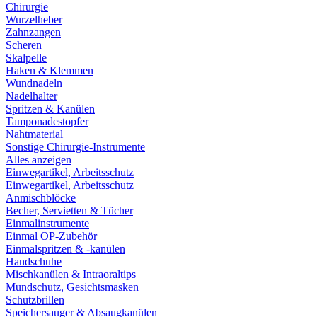
Chirurgie
Wurzelheber
Zahnzangen
Scheren
Skalpelle
Haken & Klemmen
Wundnadeln
Nadelhalter
Spritzen & Kanülen
Tamponadestopfer
Nahtmaterial
Sonstige Chirurgie-Instrumente
Alles anzeigen
Einwegartikel, Arbeitsschutz
Einwegartikel, Arbeitsschutz
Anmischblöcke
Becher, Servietten & Tücher
Einmalinstrumente
Einmal OP-Zubehör
Einmalspritzen & -kanülen
Handschuhe
Mischkanülen & Intraoraltips
Mundschutz, Gesichtsmasken
Schutzbrillen
Speichersauger & Absaugkanülen