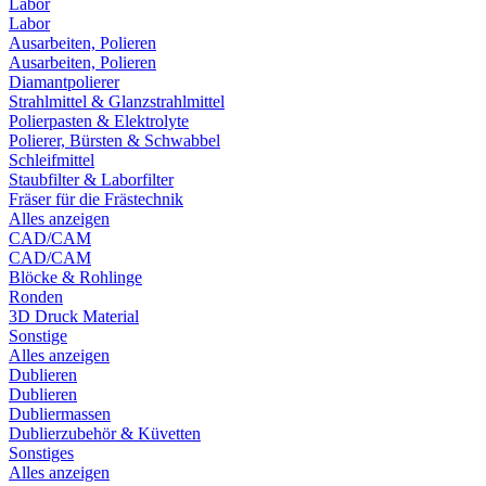
Labor
Labor
Ausarbeiten, Polieren
Ausarbeiten, Polieren
Diamantpolierer
Strahlmittel & Glanzstrahlmittel
Polierpasten & Elektrolyte
Polierer, Bürsten & Schwabbel
Schleifmittel
Staubfilter & Laborfilter
Fräser für die Frästechnik
Alles anzeigen
CAD/CAM
CAD/CAM
Blöcke & Rohlinge
Ronden
3D Druck Material
Sonstige
Alles anzeigen
Dublieren
Dublieren
Dubliermassen
Dublierzubehör & Küvetten
Sonstiges
Alles anzeigen