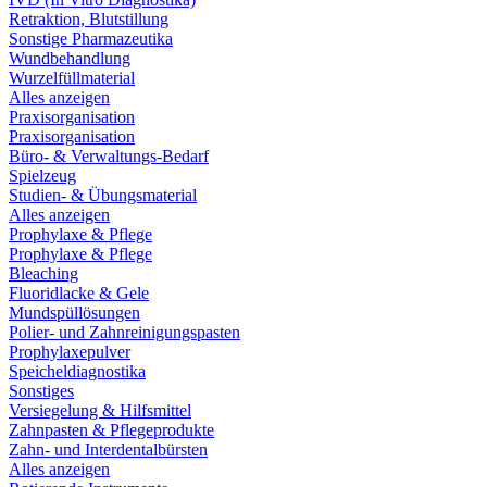
Retraktion, Blutstillung
Sonstige Pharmazeutika
Wundbehandlung
Wurzelfüllmaterial
Alles anzeigen
Praxisorganisation
Praxisorganisation
Büro- & Verwaltungs-Bedarf
Spielzeug
Studien- & Übungsmaterial
Alles anzeigen
Prophylaxe & Pflege
Prophylaxe & Pflege
Bleaching
Fluoridlacke & Gele
Mundspüllösungen
Polier- und Zahnreinigungspasten
Prophylaxepulver
Speicheldiagnostika
Sonstiges
Versiegelung & Hilfsmittel
Zahnpasten & Pflegeprodukte
Zahn- und Interdentalbürsten
Alles anzeigen