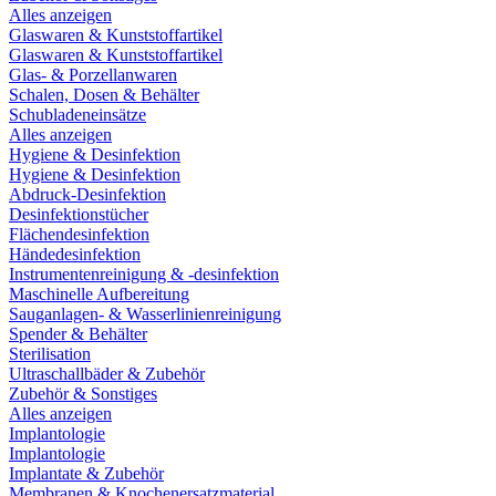
Alles anzeigen
Glaswaren & Kunststoffartikel
Glaswaren & Kunststoffartikel
Glas- & Porzellanwaren
Schalen, Dosen & Behälter
Schubladeneinsätze
Alles anzeigen
Hygiene & Desinfektion
Hygiene & Desinfektion
Abdruck-Desinfektion
Desinfektionstücher
Flächendesinfektion
Händedesinfektion
Instrumentenreinigung & -desinfektion
Maschinelle Aufbereitung
Sauganlagen- & Wasserlinienreinigung
Spender & Behälter
Sterilisation
Ultraschallbäder & Zubehör
Zubehör & Sonstiges
Alles anzeigen
Implantologie
Implantologie
Implantate & Zubehör
Membranen & Knochenersatzmaterial