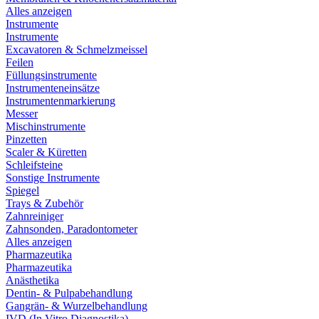
Alles anzeigen
Instrumente
Instrumente
Excavatoren & Schmelzmeissel
Feilen
Füllungsinstrumente
Instrumenteneinsätze
Instrumentenmarkierung
Messer
Mischinstrumente
Pinzetten
Scaler & Küretten
Schleifsteine
Sonstige Instrumente
Spiegel
Trays & Zubehör
Zahnreiniger
Zahnsonden, Paradontometer
Alles anzeigen
Pharmazeutika
Pharmazeutika
Anästhetika
Dentin- & Pulpabehandlung
Gangrän- & Wurzelbehandlung
IVD (In Vitro Diagnostika)