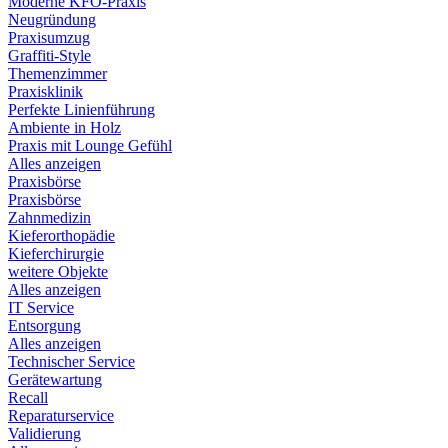
Moderne KFO-Praxis
Neugründung
Praxisumzug
Graffiti-Style
Themenzimmer
Praxisklinik
Perfekte Linienführung
Ambiente in Holz
Praxis mit Lounge Gefühl
Alles anzeigen
Praxisbörse
Praxisbörse
Zahnmedizin
Kieferorthopädie
Kieferchirurgie
weitere Objekte
Alles anzeigen
IT Service
Entsorgung
Alles anzeigen
Technischer Service
Gerätewartung
Recall
Reparaturservice
Validierung