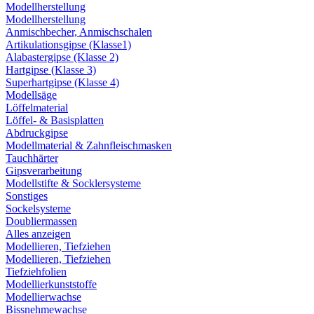
Modellherstellung
Modellherstellung
Anmischbecher, Anmischschalen
Artikulationsgipse (Klasse1)
Alabastergipse (Klasse 2)
Hartgipse (Klasse 3)
Superhartgipse (Klasse 4)
Modellsäge
Löffelmaterial
Löffel- & Basisplatten
Abdruckgipse
Modellmaterial & Zahnfleischmasken
Tauchhärter
Gipsverarbeitung
Modellstifte & Socklersysteme
Sonstiges
Sockelsysteme
Doubliermassen
Alles anzeigen
Modellieren, Tiefziehen
Modellieren, Tiefziehen
Tiefziehfolien
Modellierkunststoffe
Modellierwachse
Bissnehmewachse