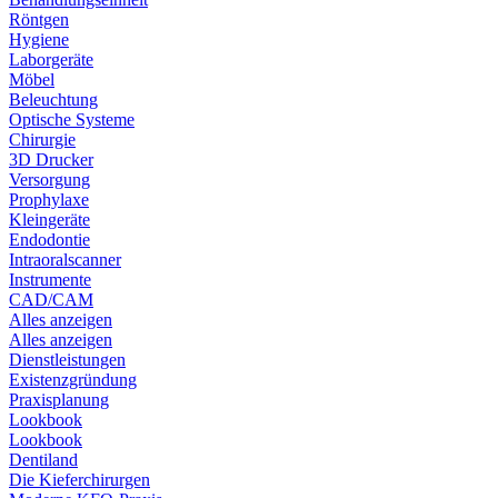
Röntgen
Hygiene
Laborgeräte
Möbel
Beleuchtung
Optische Systeme
Chirurgie
3D Drucker
Versorgung
Prophylaxe
Kleingeräte
Endodontie
Intraoralscanner
Instrumente
CAD/CAM
Alles anzeigen
Alles anzeigen
Dienstleistungen
Existenzgründung
Praxisplanung
Lookbook
Lookbook
Dentiland
Die Kieferchirurgen