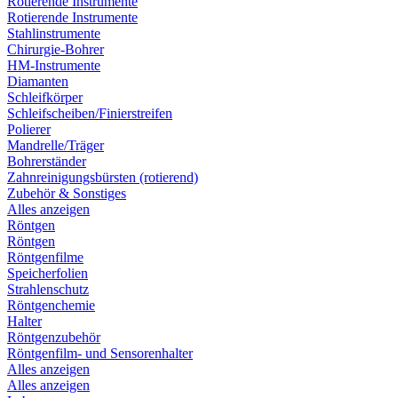
Rotierende Instrumente
Rotierende Instrumente
Stahlinstrumente
Chirurgie-Bohrer
HM-Instrumente
Diamanten
Schleifkörper
Schleifscheiben/Finierstreifen
Polierer
Mandrelle/Träger
Bohrerständer
Zahnreinigungsbürsten (rotierend)
Zubehör & Sonstiges
Alles anzeigen
Röntgen
Röntgen
Röntgenfilme
Speicherfolien
Strahlenschutz
Röntgenchemie
Halter
Röntgenzubehör
Röntgenfilm- und Sensorenhalter
Alles anzeigen
Alles anzeigen