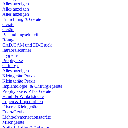
Alles anzeigen
Alles anzeigen
Alles anzeigen
Einrichtung & Geräte
Geräte
Geräte
Behandlungseinheit
Röntgen
CAD/CAM und 3D-Druck
Intraoralscanner
Hygiene
Prophylaxe
Chirurgie
Alles anzeigen
Kleingeräte Praxis
Kleingeräte Praxis
Implantologie- & Chirurgiegeräte
Prophylaxe & ZEG-Geräte
Hand- & Winkelstücke
Lupen & Lupenbrillen
Diverse Kleingeräte
Endo-Geräte
Lichtpolymerisationsgeräte
Mischgeräte
Notfall-Koffer & Zubehör