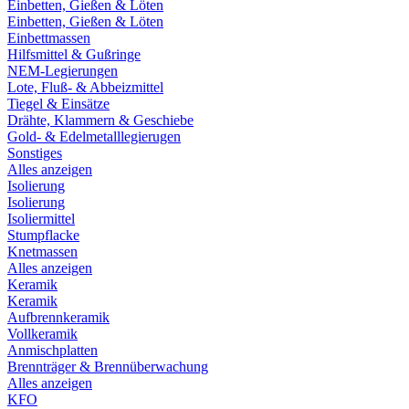
Einbetten, Gießen & Löten
Einbetten, Gießen & Löten
Einbettmassen
Hilfsmittel & Gußringe
NEM-Legierungen
Lote, Fluß- & Abbeizmittel
Tiegel & Einsätze
Drähte, Klammern & Geschiebe
Gold- & Edelmetalllegierugen
Sonstiges
Alles anzeigen
Isolierung
Isolierung
Isoliermittel
Stumpflacke
Knetmassen
Alles anzeigen
Keramik
Keramik
Aufbrennkeramik
Vollkeramik
Anmischplatten
Brennträger & Brennüberwachung
Alles anzeigen
KFO