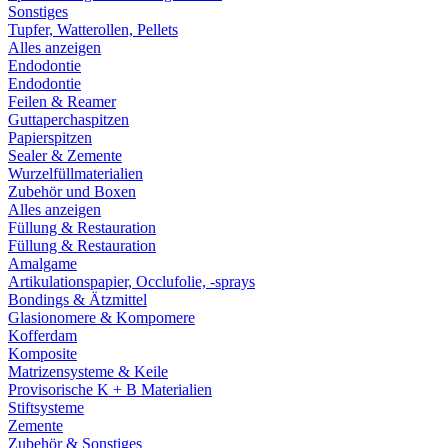
Sonstiges
Tupfer, Watterollen, Pellets
Alles anzeigen
Endodontie
Endodontie
Feilen & Reamer
Guttaperchaspitzen
Papierspitzen
Sealer & Zemente
Wurzelfüllmaterialien
Zubehör und Boxen
Alles anzeigen
Füllung & Restauration
Füllung & Restauration
Amalgame
Artikulationspapier, Occlufolie, -sprays
Bondings & Ätzmittel
Glasionomere & Kompomere
Kofferdam
Komposite
Matrizensysteme & Keile
Provisorische K + B Materialien
Stiftsysteme
Zemente
Zubehör & Sonstiges