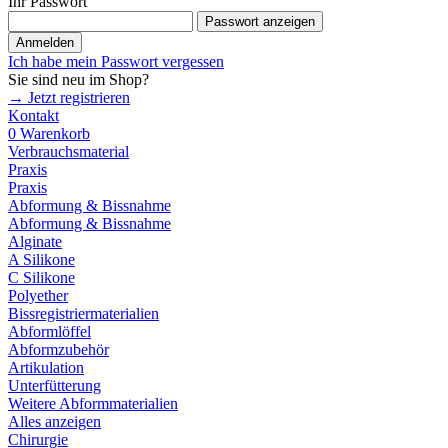
Ihr Passwort
Passwort anzeigen
Anmelden
Ich habe mein Passwort vergessen
Sie sind neu im Shop?
→ Jetzt registrieren
Kontakt
0
Warenkorb
Verbrauchsmaterial
Praxis
Praxis
Abformung & Bissnahme
Abformung & Bissnahme
Alginate
A Silikone
C Silikone
Polyether
Bissregistriermaterialien
Abformlöffel
Abformzubehör
Artikulation
Unterfütterung
Weitere Abformmaterialien
Alles anzeigen
Chirurgie