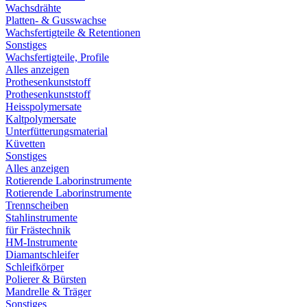
Wachsdrähte
Platten- & Gusswachse
Wachsfertigteile & Retentionen
Sonstiges
Wachsfertigteile, Profile
Alles anzeigen
Prothesenkunststoff
Prothesenkunststoff
Heisspolymersate
Kaltpolymersate
Unterfütterungsmaterial
Küvetten
Sonstiges
Alles anzeigen
Rotierende Laborinstrumente
Rotierende Laborinstrumente
Trennscheiben
Stahlinstrumente
für Frästechnik
HM-Instrumente
Diamantschleifer
Schleifkörper
Polierer & Bürsten
Mandrelle & Träger
Sonstiges