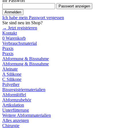
Ihr Passwort
Passwort anzeigen
Anmelden
Ich habe mein Passwort vergessen
Sie sind neu im Shop?
→ Jetzt registrieren
Kontakt
0
Warenkorb
Verbrauchsmaterial
Praxis
Praxis
Abformung & Bissnahme
Abformung & Bissnahme
Alginate
A Silikone
C Silikone
Polyether
Bissregistriermaterialien
Abformlöffel
Abformzubehör
Artikulation
Unterfütterung
Weitere Abformmaterialien
Alles anzeigen
Chirurgie