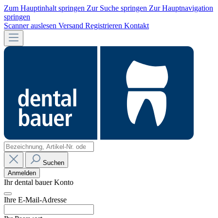
Zum Hauptinhalt springen
Zur Suche springen
Zur Hauptnavigation
springen
Scanner auslesen
Versand
Registrieren
Kontakt
Suchen
Anmelden
Ihr dental bauer Konto
Ihre E-Mail-Adresse