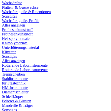
Wachsdrähte
Platten- & Gusswachse
Wachsfertigteile & Retentionen
Sonstiges
Wachsfertigteile, Profile
Alles anzeigen
Prothesenkunststoff
Prothesenkunststoff
Heisspolymersate
Kaltpolymersate
Unterfütterungsmaterial
Küvetten
Sonstiges
Alles anzeigen
Rotierende Laborinstrumente
Rotierende Laborinstrumente
Trennscheiben
Stahlinstrumente
für Frästechnik
HM-Instrumente
Diamantschleifer
Schleifkörper
Polierer & Bürsten
Mandrelle & Träger
Sonstiges