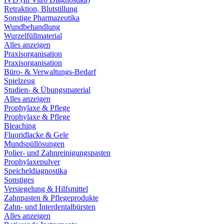
Retraktion, Blutstillung
Sonstige Pharmazeutika
Wundbehandlung
Wurzelfüllmaterial
Alles anzeigen
Praxisorganisation
Praxisorganisation
Büro- & Verwaltungs-Bedarf
Spielzeug
Studien- & Übungsmaterial
Alles anzeigen
Prophylaxe & Pflege
Prophylaxe & Pflege
Bleaching
Fluoridlacke & Gele
Mundspüllösungen
Polier- und Zahnreinigungspasten
Prophylaxepulver
Speicheldiagnostika
Sonstiges
Versiegelung & Hilfsmittel
Zahnpasten & Pflegeprodukte
Zahn- und Interdentalbürsten
Alles anzeigen