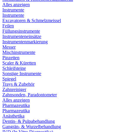
Alles anzeigen
Instrumente
Instrumente
Excavatoren & Schmelzmeissel
Feilen
Füllungsinstrumente
Instrumenteneinsätze
Instrumentenmarkierung
Messer
Mischinstrumente
Pinzetten
Scaler & Küretten
Schleifsteine
Sonstige Instrumente
Spiegel
Trays & Zubehör
Zahnreiniger
Zahnsonden, Paradontometer
Alles anzeigen
Pharmazeutika
Pharmazeutika
Anästhetika
Dentin- & Pulpabehandlung
Gangrän- & Wurzelbehandlung
IVD (In Vitro Diagnostika)