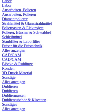
Labor
Labor
Ausarbeiten, Polieren
Ausarbeiten, Polieren
Diamantpolierer
Strahlmittel & Glanzstrahlmittel
Polierpasten & Elektrolyte
Polierer, Bürsten & Schwabbel
Schleifmittel
Staubfilter & Laborfilter
Fräser für die Frästechnik
Alles anzeigen
CAD/CAM
CAD/CAM
Blöcke & Rohlinge
Ronden
3D Druck Material
Sonstige
Alles anzeigen
Dublieren
Dublieren
Dubliermassen
Dublierzubehör & Küvetten
Sonstiges
Alles anzeigen