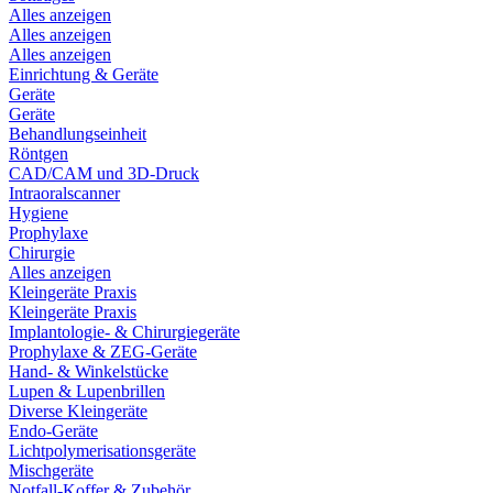
Alles anzeigen
Alles anzeigen
Alles anzeigen
Einrichtung & Geräte
Geräte
Geräte
Behandlungseinheit
Röntgen
CAD/CAM und 3D-Druck
Intraoralscanner
Hygiene
Prophylaxe
Chirurgie
Alles anzeigen
Kleingeräte Praxis
Kleingeräte Praxis
Implantologie- & Chirurgiegeräte
Prophylaxe & ZEG-Geräte
Hand- & Winkelstücke
Lupen & Lupenbrillen
Diverse Kleingeräte
Endo-Geräte
Lichtpolymerisationsgeräte
Mischgeräte
Notfall-Koffer & Zubehör