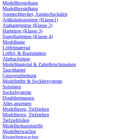
Modellherstellung
Modellherstellung
Anmischbecher, Anmischschalen
Artikulationsgipse (Klasse1)
Alabastergipse (Klasse 2)
Hartgipse (Klasse 3)
Superhartgipse (Klasse 4)
Modellsäge
Löffelmaterial
Löffel- & Basisplatten
Abdruckgipse
Modellmaterial & Zahnfleischmasken
Tauchhärter
Gipsverarbeitung
Modellstifte & Socklersysteme
Sonstiges
Sockelsysteme
Doubliermassen
Alles anzeigen
Modellieren, Tiefziehen
Modellieren, Tiefziehen
Tiefziehfolien
Modellierkunststoffe
Modellierwachse
Bissnehmewachse