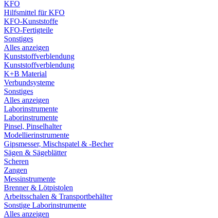
KFO
Hilfsmittel für KFO
KFO-Kunststoffe
KFO-Fertigteile
Sonstiges
Alles anzeigen
Kunststoffverblendung
Kunststoffverblendung
K+B Material
Verbundsysteme
Sonstiges
Alles anzeigen
Laborinstrumente
Laborinstrumente
Pinsel, Pinselhalter
Modellierinstrumente
Gipsmesser, Mischspatel & -Becher
Sägen & Sägeblätter
Scheren
Zangen
Messinstrumente
Brenner & Lötpistolen
Arbeitsschalen & Transportbehälter
Sonstige Laborinstrumente
Alles anzeigen