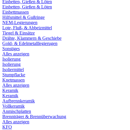
Einbetten, Gießen & Löten
Einbetten, Gießen & Löten
Einbettmassen
Hilfsmittel & Gußringe
NEM-Legierungen
Lote, Fluß- & Abbeizmittel
Tiegel & Einsätze
Drähte, Klammern & Geschiebe
Gold- & Edelmetalllegierugen
Sonstiges
Alles anzeigen
Isolierung
Isolierung
Isoliermittel
Stumpflacke
Knetmassen
Alles anzeigen
Keramik
Keramik
Aufbrennkeramik
Vollkeramik
Anmischplatten
Brennträger & Brennüberwachung
Alles anzeigen
KFO