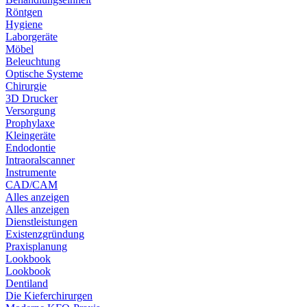
Röntgen
Hygiene
Laborgeräte
Möbel
Beleuchtung
Optische Systeme
Chirurgie
3D Drucker
Versorgung
Prophylaxe
Kleingeräte
Endodontie
Intraoralscanner
Instrumente
CAD/CAM
Alles anzeigen
Alles anzeigen
Dienstleistungen
Existenzgründung
Praxisplanung
Lookbook
Lookbook
Dentiland
Die Kieferchirurgen