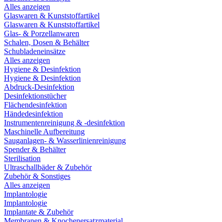
Alles anzeigen
Glaswaren & Kunststoffartikel
Glaswaren & Kunststoffartikel
Glas- & Porzellanwaren
Schalen, Dosen & Behälter
Schubladeneinsätze
Alles anzeigen
Hygiene & Desinfektion
Hygiene & Desinfektion
Abdruck-Desinfektion
Desinfektionstücher
Flächendesinfektion
Händedesinfektion
Instrumentenreinigung & -desinfektion
Maschinelle Aufbereitung
Sauganlagen- & Wasserlinienreinigung
Spender & Behälter
Sterilisation
Ultraschallbäder & Zubehör
Zubehör & Sonstiges
Alles anzeigen
Implantologie
Implantologie
Implantate & Zubehör
Membranen & Knochenersatzmaterial