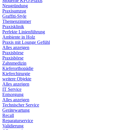
Moderne KFO-Praxis
Neugründung
Praxisumzug
Graffiti-Style
Themenzimmer
Praxisklinik
Perfekte Linienführung
Ambiente in Holz
Praxis mit Lounge Gefühl
Alles anzeigen
Praxisbörse
Praxisbörse
Zahnmedizin
Kieferorthopädie
Kieferchirurgie
weitere Objekte
Alles anzeigen
IT Service
Entsorgung
Alles anzeigen
Technischer Service
Gerätewartung
Recall
Reparaturservice
Validierung