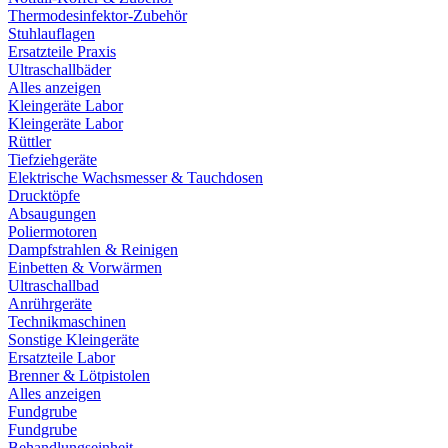
Thermodesinfektor-Zubehör
Stuhlauflagen
Ersatzteile Praxis
Ultraschallbäder
Alles anzeigen
Kleingeräte Labor
Kleingeräte Labor
Rüttler
Tiefziehgeräte
Elektrische Wachsmesser & Tauchdosen
Drucktöpfe
Absaugungen
Poliermotoren
Dampfstrahlen & Reinigen
Einbetten & Vorwärmen
Ultraschallbad
Anrührgeräte
Technikmaschinen
Sonstige Kleingeräte
Ersatzteile Labor
Brenner & Lötpistolen
Alles anzeigen
Fundgrube
Fundgrube
Behandlungseinheit