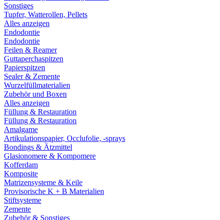
Sonstiges
Tupfer, Watterollen, Pellets
Alles anzeigen
Endodontie
Endodontie
Feilen & Reamer
Guttaperchaspitzen
Papierspitzen
Sealer & Zemente
Wurzelfüllmaterialien
Zubehör und Boxen
Alles anzeigen
Füllung & Restauration
Füllung & Restauration
Amalgame
Artikulationspapier, Occlufolie, -sprays
Bondings & Ätzmittel
Glasionomere & Kompomere
Kofferdam
Komposite
Matrizensysteme & Keile
Provisorische K + B Materialien
Stiftsysteme
Zemente
Zubehör & Sonstiges