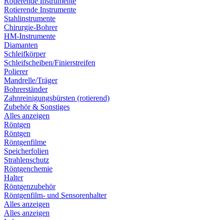
Rotierende Instrumente
Rotierende Instrumente
Stahlinstrumente
Chirurgie-Bohrer
HM-Instrumente
Diamanten
Schleifkörper
Schleifscheiben/Finierstreifen
Polierer
Mandrelle/Träger
Bohrerständer
Zahnreinigungsbürsten (rotierend)
Zubehör & Sonstiges
Alles anzeigen
Röntgen
Röntgen
Röntgenfilme
Speicherfolien
Strahlenschutz
Röntgenchemie
Halter
Röntgenzubehör
Röntgenfilm- und Sensorenhalter
Alles anzeigen
Alles anzeigen