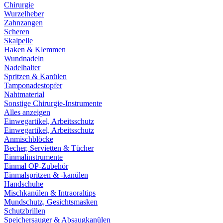
Chirurgie
Wurzelheber
Zahnzangen
Scheren
Skalpelle
Haken & Klemmen
Wundnadeln
Nadelhalter
Spritzen & Kanülen
Tamponadestopfer
Nahtmaterial
Sonstige Chirurgie-Instrumente
Alles anzeigen
Einwegartikel, Arbeitsschutz
Einwegartikel, Arbeitsschutz
Anmischblöcke
Becher, Servietten & Tücher
Einmalinstrumente
Einmal OP-Zubehör
Einmalspritzen & -kanülen
Handschuhe
Mischkanülen & Intraoraltips
Mundschutz, Gesichtsmasken
Schutzbrillen
Speichersauger & Absaugkanülen