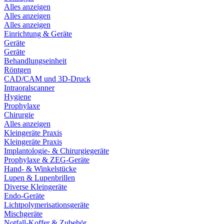
Alles anzeigen
Alles anzeigen
Alles anzeigen
Einrichtung & Geräte
Geräte
Geräte
Behandlungseinheit
Röntgen
CAD/CAM und 3D-Druck
Intraoralscanner
Hygiene
Prophylaxe
Chirurgie
Alles anzeigen
Kleingeräte Praxis
Kleingeräte Praxis
Implantologie- & Chirurgiegeräte
Prophylaxe & ZEG-Geräte
Hand- & Winkelstücke
Lupen & Lupenbrillen
Diverse Kleingeräte
Endo-Geräte
Lichtpolymerisationsgeräte
Mischgeräte
Notfall-Koffer & Zubehör