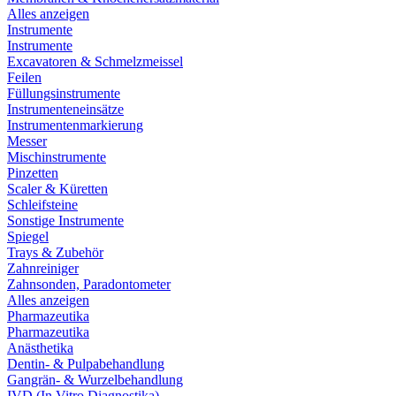
Alles anzeigen
Instrumente
Instrumente
Excavatoren & Schmelzmeissel
Feilen
Füllungsinstrumente
Instrumenteneinsätze
Instrumentenmarkierung
Messer
Mischinstrumente
Pinzetten
Scaler & Küretten
Schleifsteine
Sonstige Instrumente
Spiegel
Trays & Zubehör
Zahnreiniger
Zahnsonden, Paradontometer
Alles anzeigen
Pharmazeutika
Pharmazeutika
Anästhetika
Dentin- & Pulpabehandlung
Gangrän- & Wurzelbehandlung
IVD (In Vitro Diagnostika)