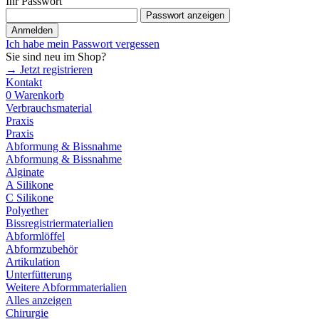
Ihr Passwort
Passwort anzeigen
Anmelden
Ich habe mein Passwort vergessen
Sie sind neu im Shop?
→ Jetzt registrieren
Kontakt
0
Warenkorb
Verbrauchsmaterial
Praxis
Praxis
Abformung & Bissnahme
Abformung & Bissnahme
Alginate
A Silikone
C Silikone
Polyether
Bissregistriermaterialien
Abformlöffel
Abformzubehör
Artikulation
Unterfütterung
Weitere Abformmaterialien
Alles anzeigen
Chirurgie