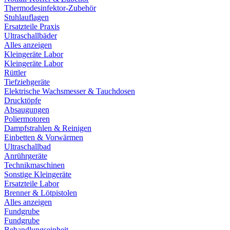
Thermodesinfektor-Zubehör
Stuhlauflagen
Ersatzteile Praxis
Ultraschallbäder
Alles anzeigen
Kleingeräte Labor
Kleingeräte Labor
Rüttler
Tiefziehgeräte
Elektrische Wachsmesser & Tauchdosen
Drucktöpfe
Absaugungen
Poliermotoren
Dampfstrahlen & Reinigen
Einbetten & Vorwärmen
Ultraschallbad
Anrührgeräte
Technikmaschinen
Sonstige Kleingeräte
Ersatzteile Labor
Brenner & Lötpistolen
Alles anzeigen
Fundgrube
Fundgrube
Behandlungseinheit