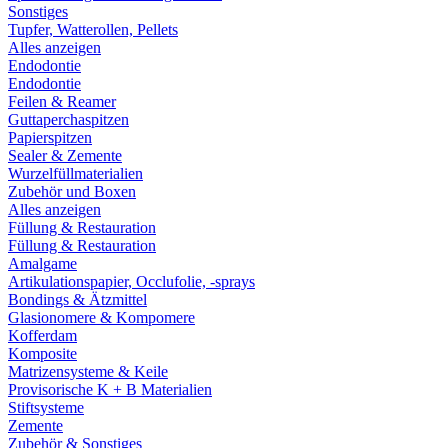
Sonstiges
Tupfer, Watterollen, Pellets
Alles anzeigen
Endodontie
Endodontie
Feilen & Reamer
Guttaperchaspitzen
Papierspitzen
Sealer & Zemente
Wurzelfüllmaterialien
Zubehör und Boxen
Alles anzeigen
Füllung & Restauration
Füllung & Restauration
Amalgame
Artikulationspapier, Occlufolie, -sprays
Bondings & Ätzmittel
Glasionomere & Kompomere
Kofferdam
Komposite
Matrizensysteme & Keile
Provisorische K + B Materialien
Stiftsysteme
Zemente
Zubehör & Sonstiges