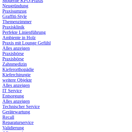
Moderne KFO-Praxis
Neugründung
Praxisumzug
Graffiti-Style
Themenzimmer
Praxisklinik
Perfekte Linienführung
Ambiente in Holz
Praxis mit Lounge Gefühl
Alles anzeigen
Praxisbörse
Praxisbörse
Zahnmedizin
Kieferorthopädie
Kieferchirurgie
weitere Objekte
Alles anzeigen
IT Service
Entsorgung
Alles anzeigen
Technischer Service
Gerätewartung
Recall
Reparaturservice
Validierung