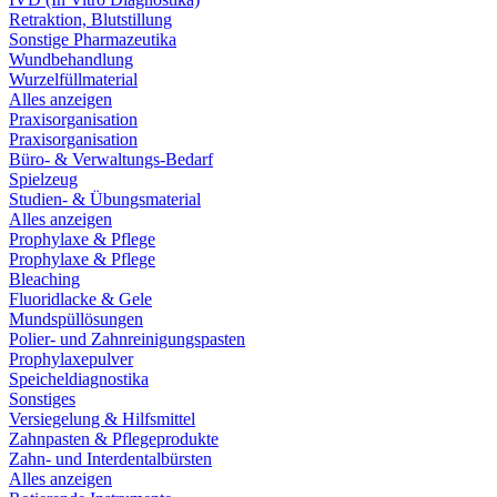
Retraktion, Blutstillung
Sonstige Pharmazeutika
Wundbehandlung
Wurzelfüllmaterial
Alles anzeigen
Praxisorganisation
Praxisorganisation
Büro- & Verwaltungs-Bedarf
Spielzeug
Studien- & Übungsmaterial
Alles anzeigen
Prophylaxe & Pflege
Prophylaxe & Pflege
Bleaching
Fluoridlacke & Gele
Mundspüllösungen
Polier- und Zahnreinigungspasten
Prophylaxepulver
Speicheldiagnostika
Sonstiges
Versiegelung & Hilfsmittel
Zahnpasten & Pflegeprodukte
Zahn- und Interdentalbürsten
Alles anzeigen