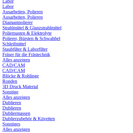
Labor
Labor
Ausarbeiten, Polieren
Ausarbeiten, Polieren
Diamantpolierer
Strahlmittel & Glanzstrahlmittel
Polierpasten & Elektrolyte
Polierer, Bürsten & Schwabbel
Schleifmittel
Staubfilter & Laborfilter
Fräser für die Frästechnik
Alles anzeigen
CAD/CAM
CAD/CAM
Blöcke & Rohlinge
Ronden
3D Druck Material
Sonstige
Alles anzeigen
Dublieren
Dublieren
Dubliermassen
Dublierzubehör & Küvetten
Sonstiges
Alles anzeigen