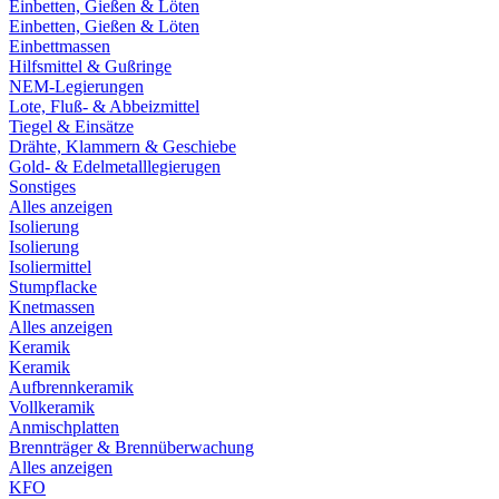
Einbetten, Gießen & Löten
Einbetten, Gießen & Löten
Einbettmassen
Hilfsmittel & Gußringe
NEM-Legierungen
Lote, Fluß- & Abbeizmittel
Tiegel & Einsätze
Drähte, Klammern & Geschiebe
Gold- & Edelmetalllegierugen
Sonstiges
Alles anzeigen
Isolierung
Isolierung
Isoliermittel
Stumpflacke
Knetmassen
Alles anzeigen
Keramik
Keramik
Aufbrennkeramik
Vollkeramik
Anmischplatten
Brennträger & Brennüberwachung
Alles anzeigen
KFO