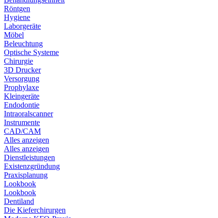
Röntgen
Hygiene
Laborgeräte
Möbel
Beleuchtung
Optische Systeme
Chirurgie
3D Drucker
Versorgung
Prophylaxe
Kleingeräte
Endodontie
Intraoralscanner
Instrumente
CAD/CAM
Alles anzeigen
Alles anzeigen
Dienstleistungen
Existenzgründung
Praxisplanung
Lookbook
Lookbook
Dentiland
Die Kieferchirurgen