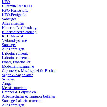
KFO
Hilfsmittel für KFO
KFO-Kunststoffe
KFO-Fertigteile
Sonstiges
Alles anzeigen
Kunststoffverblendung
Kunststoffverblendung
K+B Material
Verbundsysteme
Sonstiges
Alles anzeigen
Laborinstrumente
Laborinstrumente
Pinsel, Pinselhalter
Modellierinstrumente
Gipsmesser, Mischspatel & -Becher
Sägen & Sägeblätter
Scheren
Zangen
Messinstrumente
Brenner & Lötpistolen
Arbeitsschalen & Transportbehälter
Sonstige Laborinstrumente
Alles anzeigen