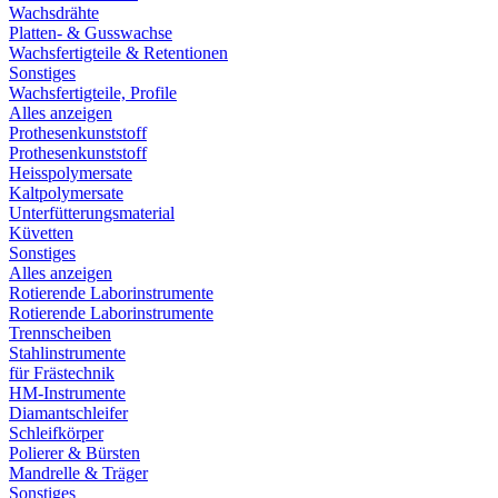
Wachsdrähte
Platten- & Gusswachse
Wachsfertigteile & Retentionen
Sonstiges
Wachsfertigteile, Profile
Alles anzeigen
Prothesenkunststoff
Prothesenkunststoff
Heisspolymersate
Kaltpolymersate
Unterfütterungsmaterial
Küvetten
Sonstiges
Alles anzeigen
Rotierende Laborinstrumente
Rotierende Laborinstrumente
Trennscheiben
Stahlinstrumente
für Frästechnik
HM-Instrumente
Diamantschleifer
Schleifkörper
Polierer & Bürsten
Mandrelle & Träger
Sonstiges