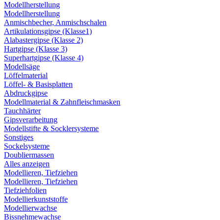
Modellherstellung
Modellherstellung
Anmischbecher, Anmischschalen
Artikulationsgipse (Klasse1)
Alabastergipse (Klasse 2)
Hartgipse (Klasse 3)
Superhartgipse (Klasse 4)
Modellsäge
Löffelmaterial
Löffel- & Basisplatten
Abdruckgipse
Modellmaterial & Zahnfleischmasken
Tauchhärter
Gipsverarbeitung
Modellstifte & Socklersysteme
Sonstiges
Sockelsysteme
Doubliermassen
Alles anzeigen
Modellieren, Tiefziehen
Modellieren, Tiefziehen
Tiefziehfolien
Modellierkunststoffe
Modellierwachse
Bissnehmewachse