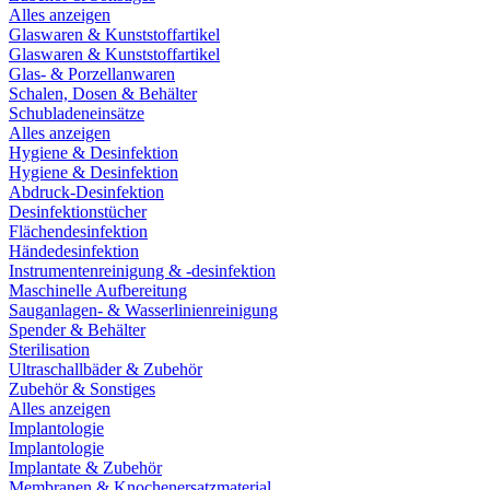
Alles anzeigen
Glaswaren & Kunststoffartikel
Glaswaren & Kunststoffartikel
Glas- & Porzellanwaren
Schalen, Dosen & Behälter
Schubladeneinsätze
Alles anzeigen
Hygiene & Desinfektion
Hygiene & Desinfektion
Abdruck-Desinfektion
Desinfektionstücher
Flächendesinfektion
Händedesinfektion
Instrumentenreinigung & -desinfektion
Maschinelle Aufbereitung
Sauganlagen- & Wasserlinienreinigung
Spender & Behälter
Sterilisation
Ultraschallbäder & Zubehör
Zubehör & Sonstiges
Alles anzeigen
Implantologie
Implantologie
Implantate & Zubehör
Membranen & Knochenersatzmaterial