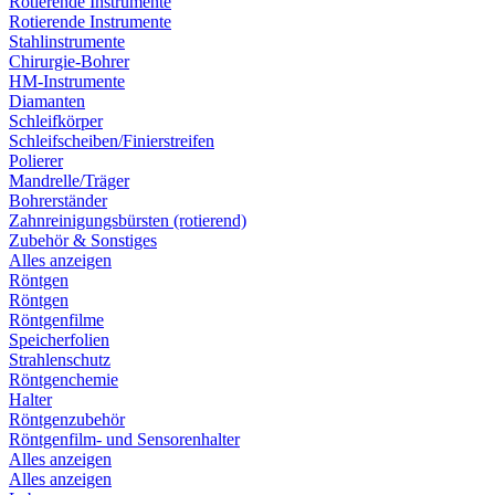
Rotierende Instrumente
Rotierende Instrumente
Stahlinstrumente
Chirurgie-Bohrer
HM-Instrumente
Diamanten
Schleifkörper
Schleifscheiben/Finierstreifen
Polierer
Mandrelle/Träger
Bohrerständer
Zahnreinigungsbürsten (rotierend)
Zubehör & Sonstiges
Alles anzeigen
Röntgen
Röntgen
Röntgenfilme
Speicherfolien
Strahlenschutz
Röntgenchemie
Halter
Röntgenzubehör
Röntgenfilm- und Sensorenhalter
Alles anzeigen
Alles anzeigen