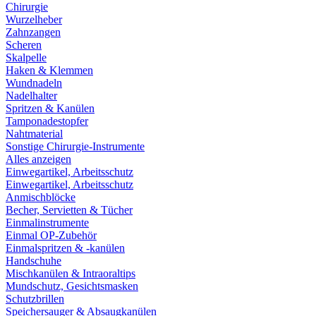
Chirurgie
Wurzelheber
Zahnzangen
Scheren
Skalpelle
Haken & Klemmen
Wundnadeln
Nadelhalter
Spritzen & Kanülen
Tamponadestopfer
Nahtmaterial
Sonstige Chirurgie-Instrumente
Alles anzeigen
Einwegartikel, Arbeitsschutz
Einwegartikel, Arbeitsschutz
Anmischblöcke
Becher, Servietten & Tücher
Einmalinstrumente
Einmal OP-Zubehör
Einmalspritzen & -kanülen
Handschuhe
Mischkanülen & Intraoraltips
Mundschutz, Gesichtsmasken
Schutzbrillen
Speichersauger & Absaugkanülen