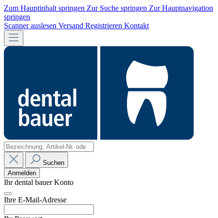
Zum Hauptinhalt springen
Zur Suche springen
Zur Hauptnavigation
springen
Scanner auslesen
Versand
Registrieren
Kontakt
Suchen
Anmelden
Ihr dental bauer Konto
Ihre E-Mail-Adresse